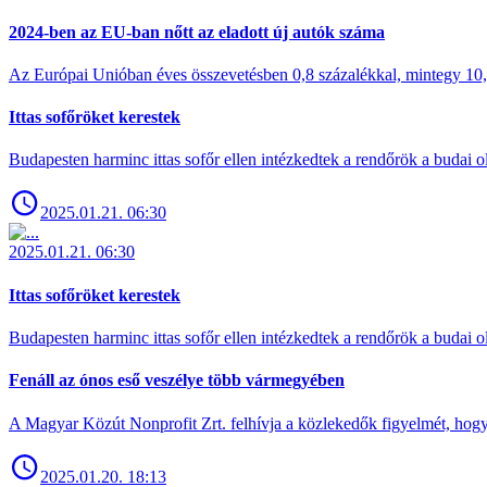
2024-ben az EU-ban nőtt az eladott új autók száma
Az Európai Unióban éves összevetésben 0,8 százalékkal, mintegy 10,6 
Ittas sofőröket kerestek
Budapesten harminc ittas sofőr ellen intézkedtek a rendőrök a budai ol
2025.01.21. 06:30
2025.01.21. 06:30
Ittas sofőröket kerestek
Budapesten harminc ittas sofőr ellen intézkedtek a rendőrök a budai ol
Fenáll az ónos eső veszélye több vármegyében
A Magyar Közút Nonprofit Zrt. felhívja a közlekedők figyelmét, hogy c
2025.01.20. 18:13