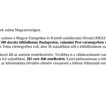
zések száma Magyarországon.
tt számon a Magyar Energetikai és Közmű-szabályozási Hivatal (MEKH),
e 380 darab) töltőállomás Budapesten, valamint Pest vármegyében v
Tolna vármegyében volt, ahol 36 százalékkal nőtt a töltőállomások s
kozó állt az autósok rendelkezésére. Továbbra is a váltakozóáramú csa
 4,6 százalékkal,
283 ezer fölé emelkedett.
Ezzel párhuzamosan a tölté
 infrastruktúra bővülése ellenére visszaesett a töltésre felhasznált ene