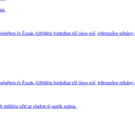
at.
érségében és Észak-Alföldön fordulhat elő ónos eső, jellemzően néhány
érségében és Észak-Alföldön fordulhat elő ónos eső, jellemzően néhány
millióra nőtt az eladott új autók száma.