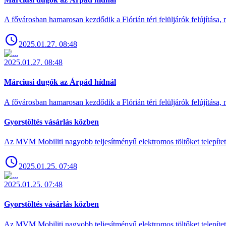
A fővárosban hamarosan kezdődik a Flórián téri felüljárók felújítása, 
2025.01.27. 08:48
2025.01.27. 08:48
Márciusi dugók az Árpád hídnál
A fővárosban hamarosan kezdődik a Flórián téri felüljárók felújítása, 
Gyorstöltés vásárlás közben
Az MVM Mobiliti nagyobb teljesítményű elektromos töltőket telepíte
2025.01.25. 07:48
2025.01.25. 07:48
Gyorstöltés vásárlás közben
Az MVM Mobiliti nagyobb teljesítményű elektromos töltőket telepíte