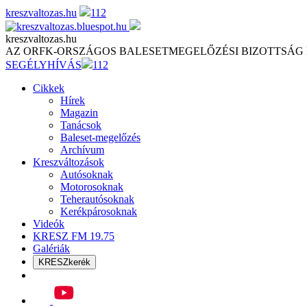
Skip
kreszvaltozas.hu
112
to
content
kreszvaltozas.hu
AZ ORFK-ORSZÁGOS BALESETMEGELŐZÉSI BIZOTTSÁG
SEGÉLYHÍVÁS
112
Cikkek
Hírek
Magazin
Tanácsok
Baleset-megelőzés
Archívum
Kreszváltozások
Autósoknak
Motorosoknak
Teherautósoknak
Kerékpárosoknak
Videók
KRESZ FM 19.75
Galériák
KRESZkerék