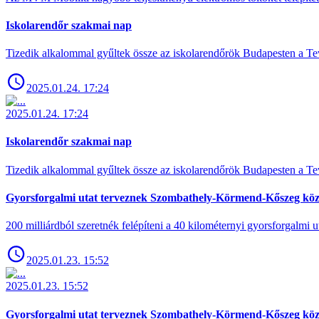
Iskolarendőr szakmai nap
Tizedik alkalommal gyűltek össze az iskolarendőrök Budapesten a Tev
2025.01.24. 17:24
2025.01.24. 17:24
Iskolarendőr szakmai nap
Tizedik alkalommal gyűltek össze az iskolarendőrök Budapesten a Tev
Gyorsforgalmi utat terveznek Szombathely-Körmend-Kőszeg köz
200 milliárdból szeretnék felépíteni a 40 kilométernyi gyorsforgalmi ut
2025.01.23. 15:52
2025.01.23. 15:52
Gyorsforgalmi utat terveznek Szombathely-Körmend-Kőszeg köz