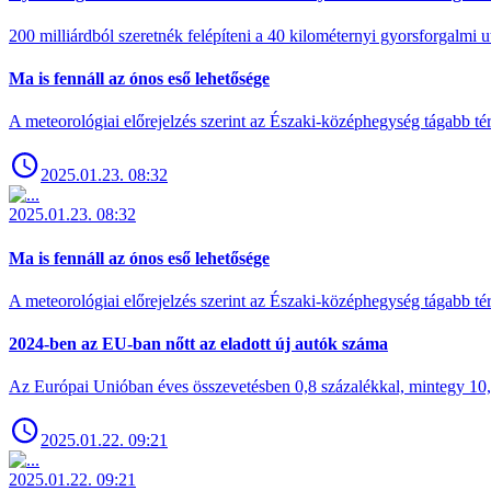
200 milliárdból szeretnék felépíteni a 40 kilométernyi gyorsforgalmi ut
Ma is fennáll az ónos eső lehetősége
A meteorológiai előrejelzés szerint az Északi-középhegység tágabb t
2025.01.23. 08:32
2025.01.23. 08:32
Ma is fennáll az ónos eső lehetősége
A meteorológiai előrejelzés szerint az Északi-középhegység tágabb t
2024-ben az EU-ban nőtt az eladott új autók száma
Az Európai Unióban éves összevetésben 0,8 százalékkal, mintegy 10,6 
2025.01.22. 09:21
2025.01.22. 09:21