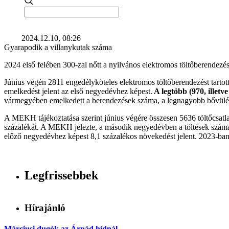
2024.12.10, 08:26
Gyarapodik a villanykutak száma
2024 első felében 300-zal nőtt a nyilvános elektromos töltőberende
Június végén 2811 engedélyköteles elektromos töltőberendezést tarto
emelkedést jelent az első negyedévhez képest.
A legtöbb (970, illetv
vármegyében emelkedett a berendezések száma, a legnagyobb bővülés 
A MEKH tájékoztatása szerint június végére összesen 5636 töltőcsatla
százalékát. A MEKH jelezte, a második negyedévben a töltések száma
előző negyedévhez képest 8,1 százalékos növekedést jelent. 2023-ban az
Legfrissebbek
Hírajánló
Márciusi dugók az Árpád hídnál