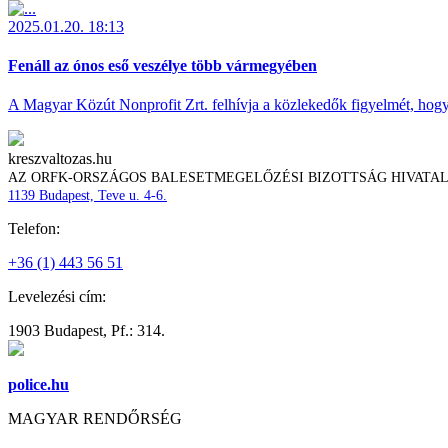
2025.01.20. 18:13
Fenáll az ónos eső veszélye több vármegyében
A Magyar Közút Nonprofit Zrt. felhívja a közlekedők figyelmét, hogy c
kreszvaltozas.hu
AZ ORFK-ORSZÁGOS BALESETMEGELŐZÉSI BIZOTTSÁG HIVATA
1139 Budapest, Teve u. 4-6.
Telefon:
+36 (1) 443 56 51
Levelezési cím:
1903 Budapest, Pf.: 314.
police.hu
MAGYAR RENDŐRSÉG