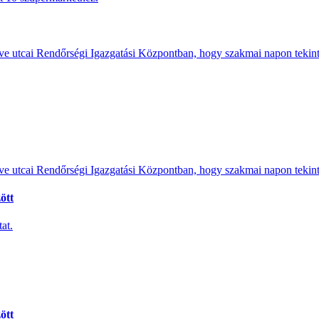
e utcai Rendőrségi Igazgatási Központban, hogy szakmai napon tekints
e utcai Rendőrségi Igazgatási Központban, hogy szakmai napon tekints
ött
at.
ött