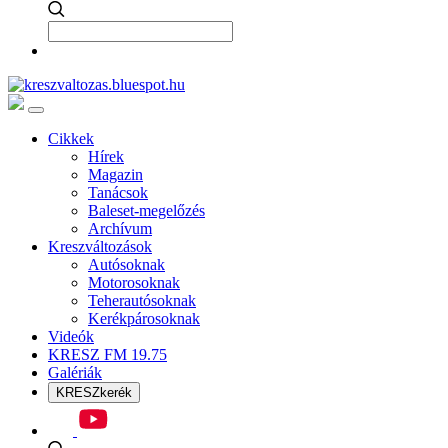
Cikkek
Hírek
Magazin
Tanácsok
Baleset-megelőzés
Archívum
Kreszváltozások
Autósoknak
Motorosoknak
Teherautósoknak
Kerékpárosoknak
Videók
KRESZ FM 19.75
Galériák
KRESZkerék