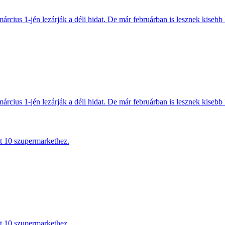
március 1-jén lezárják a déli hidat. De már februárban is lesznek kisebb 
március 1-jén lezárják a déli hidat. De már februárban is lesznek kisebb 
tt 10 szupermarkethez.
tt 10 szupermarkethez.