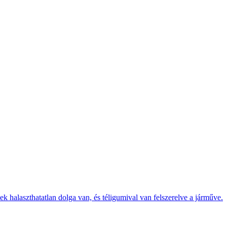
k halaszthatatlan dolga van, és téligumival van felszerelve a járműve.