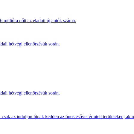
millióra nőtt az eladott új autók száma.
dali hétvégi ellenőrzésük során.
dali hétvégi ellenőrzésük során.
sak az induljon útnak kedden az ónos esővel érintett területeken, akine