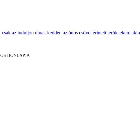
sak az induljon útnak kedden az ónos esővel érintett területeken, akine
LOS HONLAPJA