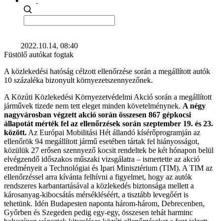
2022.10.14, 08:40
Füstölő autókat fogtak
A közlekedési hatóság célzott ellenőrzése során a megállított autók
10 százaléka bizonyult környezetszennyezőnek.
A Közúti Közlekedési Környezetvédelmi Akció során a megállított
járművek tizede nem tett eleget minden követelménynek.
A négy
nagyvárosban végzett akció során összesen 867 gépkocsi
állapotát mérték fel az ellenőrzések során szeptember 19. és 23.
között.
Az Európai Mobilitási Hét állandó kísérőprogramján az
ellenőrök 94 megállított jármű esetében tártak fel hiányosságot,
közülük 27 erősen szennyező kocsit rendeltek be két hónapon belül
elvégzendő időszakos műszaki vizsgálatra – ismertette az akció
eredményeit a Technológiai és Ipari Minisztérium (TIM). A TIM az
ellenőrzéssel arra kívánta felhívni a figyelmet, hogy az autók
rendszeres karbantartásával a közlekedés biztonsága mellett a
károsanyag-kibocsátás mérsékléséért, a tisztább levegőért is
tehetünk. Idén Budapesten naponta három-három, Debrecenben,
Győrben és Szegeden pedig egy-egy, összesen tehát harminc