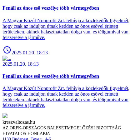
Fenáll az ónos eső veszélye több vármegyében
A Magyar Közút Nonprofit Zrt. felhívja a közlekedők figyelmét,
hogy csak az induljon útnak kedden az ónos esővel érintett
területeken, akinek halaszthatatlan dolga van, és téligumival van
felszerelve a járműve.
2025.01.20. 18:13
2025.01.20. 18:13
Fenáll az ónos eső veszélye több vármegyében
A Magyar Közút Nonprofit Zrt. felhívja a közlekedők figyelmét,
hogy csak az induljon útnak kedden az ónos esővel érintett
területeken, akinek halaszthatatlan dolga van, és téligumival van
felszerelve a járműve.
kreszvaltozas.hu
AZ ORFK-ORSZÁGOS BALESETMEGELŐZÉSI BIZOTTSÁG
HIVATALOS HONLAPJA
1139 Budapest, Teve u. 4-6.