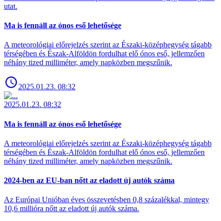
utat.
Ma is fennáll az ónos eső lehetősége
A meteorológiai előrejelzés szerint az Északi-középhegység tágabb
térségében és Észak-Alföldön fordulhat elő ónos eső, jellemzően
néhány tized milliméter, amely napközben megszűnik.
2025.01.23. 08:32
2025.01.23. 08:32
Ma is fennáll az ónos eső lehetősége
A meteorológiai előrejelzés szerint az Északi-középhegység tágabb
térségében és Észak-Alföldön fordulhat elő ónos eső, jellemzően
néhány tized milliméter, amely napközben megszűnik.
2024-ben az EU-ban nőtt az eladott új autók száma
Az Európai Unióban éves összevetésben 0,8 százalékkal, mintegy
10,6 millióra nőtt az eladott új autók száma.