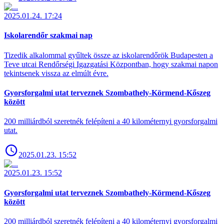
2025.01.24. 17:24
Iskolarendőr szakmai nap
Tizedik alkalommal gyűltek össze az iskolarendőrök Budapesten a
Teve utcai Rendőrségi Igazgatási Központban, hogy szakmai napon
tekintsenek vissza az elmúlt évre.
Gyorsforgalmi utat terveznek Szombathely-Körmend-Kőszeg
között
200 milliárdból szeretnék felépíteni a 40 kilométernyi gyorsforgalmi
utat.
2025.01.23. 15:52
2025.01.23. 15:52
Gyorsforgalmi utat terveznek Szombathely-Körmend-Kőszeg
között
200 milliárdból szeretnék felépíteni a 40 kilométernyi gyorsforgalmi