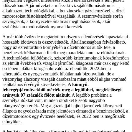
helyszínen végeztek kitereléses közúti ellenőrzéseket a fent jelzett
időszakban. A járműveket a műszaki vizsgálóállomásokon is
alkalmazott technológiákkal, a benzineseket gázelemzővel, a dízel
motorosokat füstölésmérővel vizsgálták. A szemrevételezés során
szivárgások, a környezetre ártalmas meghibásodások, akár
szabálytalan módosítások nyomait keresték.
A már több évtizede megtartott rendszeres ellenőrzések tapasztalatai
hosszabb időtávon is összevethetők. Általánosságban felvázolható,
hogy az ezredforduló környékén a dízelmotoros autók fele, a
benzinesek kétharmada felelt meg maradéktalanul az előírásoknak.
A technológiai fejlődésnek, szigorúbb kritériumoknak köszönhetően
az elmúlt években tíz vizsgált járműből átlagosan már csak egy-kettő
esetében találtak kifogásolnivalót az ellenőrök. 2022-ben a
teherautók és nyergesvontatók hibátlannak bizonyultak, de a
viszonylag alacsony vizsgált darabszám miatt ebből aligha vonható
le általános érvényű következtetés.
A könnyű-
tehergépjárművekből mérték meg a legtöbbet, megfelelőségi
arányuk 97 százalék fölött alakult.
A legtöbb probléma a
személyautókkal volt, minden ötödiket kisebb-nagyobb
hiányosságon érték. Míg a gázolajjal hajtott járművek környezeti
állapota negyedszázada még jelentősen elmaradt a benzinesekétől, a
dízelmotorosok egy évtizede beelőztek, és 2022-ben is megőrizték
előnyüket.
A legfiatalabb állomány a fővárosi a könnyű-tehergépjárműveknél