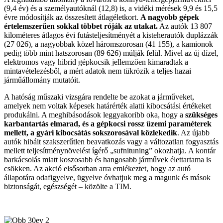
(9,4 év) és a személyautóknál (12,8) is, a vidéki mérések 9,9 és 15,5
évre módosítják az összesített átlagéletkort.
A nagyobb gépek
értelemszerűen sokkal többet róják az utakat.
Az autók 13 807
kilométeres átlagos évi futásteljesítményét a kisteherautók duplázzák
(27 026), a nagyobbak közel háromszorosan (41 155), a kamionok
pedig több mint hatszorosan (89 626) múlják felül. Mivel az új dízel,
elektromos vagy hibrid gépkocsik jellemzően kimaradtak a
mintavételezésből, a mért adatok nem tükrözik a teljes hazai
járműállomány mutatóit.
A hatóság műszaki vizsgára rendelte be azokat a járműveket,
amelyek nem voltak képesek határérték alatti kibocsátási értékeket
produkálni. A meghibásodások leggyakoribb oka, hogy a
szükséges
karbantartás elmarad, és a gépkocsi rossz üzemi paraméterek
mellett, a gyári kibocsátás sokszorosával közlekedik
. Az újabb
autók hibáit szakszerűtlen beavatkozás vagy a változatlan fogyasztás
mellett teljesítménynövelést ígérő „sufnituning” okozhatja. A kontár
barkácsolás miatt koszosabb és hangosabb járművek élettartama is
csökken. Az akció elsősorban arra emlékeztet, hogy az autó
állapotára odafigyelve, ügyelve óvhatjuk meg a magunk és mások
biztonságát, egészségét – közölte a TIM.