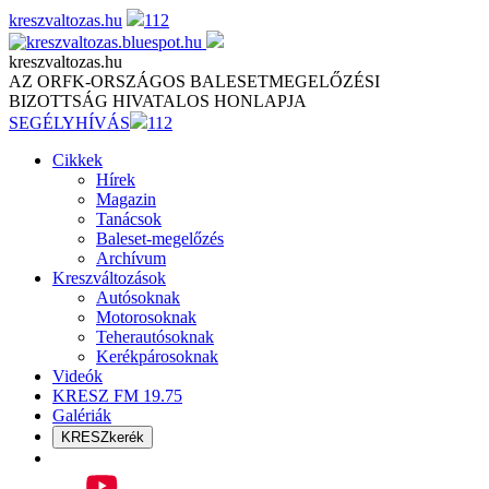
Skip
kreszvaltozas.hu
112
to
content
kreszvaltozas.hu
AZ ORFK-ORSZÁGOS BALESETMEGELŐZÉSI
BIZOTTSÁG HIVATALOS HONLAPJA
SEGÉLYHÍVÁS
112
Cikkek
Hírek
Magazin
Tanácsok
Baleset-megelőzés
Archívum
Kreszváltozások
Autósoknak
Motorosoknak
Teherautósoknak
Kerékpárosoknak
Videók
KRESZ FM 19.75
Galériák
KRESZkerék