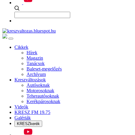
Cikkek
Hírek
Magazin
Tanácsok
Baleset-megelőzés
Archívum
Kreszváltozások
Autósoknak
Motorosoknak
Teherautósoknak
Kerékpárosoknak
Videók
KRESZ FM 19.75
Galériák
KRESZkerék