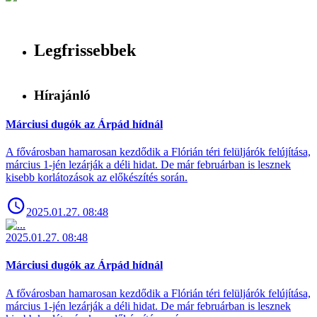
Legfrissebbek
Hírajánló
Márciusi dugók az Árpád hídnál
A fővárosban hamarosan kezdődik a Flórián téri felüljárók felújítása,
március 1-jén lezárják a déli hidat. De már februárban is lesznek
kisebb korlátozások az előkészítés során.
2025.01.27. 08:48
2025.01.27. 08:48
Márciusi dugók az Árpád hídnál
A fővárosban hamarosan kezdődik a Flórián téri felüljárók felújítása,
március 1-jén lezárják a déli hidat. De már februárban is lesznek