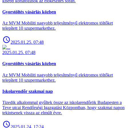
kisebb korlátozások az előkészítés során.
Gyorstöltés vásárlás közben
Az MVM Mobiliti nagyobb teljesítményű elektromos töltőket
telepített 10 szupermarkethez.
2025.01.25. 07:48
2025.01.25. 07:48
Gyorstöltés vásárlás közben
Az MVM Mobiliti nagyobb teljesítményű elektromos töltőket
telepített 10 szupermarkethez.
Iskolarendőr szakmai nap
Tizedik alkalommal gyűltek össze az iskolarendőrök Budapesten a
Teve utcai Rendőrségi Igazgatási Központban, hogy szakmai napon
tekintsenek vissza az elmúlt évre.
2025.01.24. 17:24