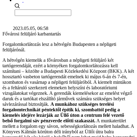
2023.05.05, 06:58
Fővárosi felüljáró karbantartás
Forgalomkorlátozás lesz a hétvégén Budapesten a népligeti
felüljárónál.
A hétvégén kiemelik a fővárosban a népligeti felüljáró két
tartógerendáját, ezért a környéken forgalomkorlátozásra kell
számítani – közölte a Budapesti Közlekedési Központ (BKK). A két
hossztartó vasbeton tartógerendát emelnek ki május 6-án és 7-én,
szombaton és vasárnap a népligeti felüljáróból. A kiemelt mintákon
és a feltáruló szerkezeti elemeken helyszíni és laboratóriumi
vizsgálatokat végeznek. A gerendák kiemelésekor az emelést végző
daruk és a tartókat elszállító járművek számára szükséges helyet
sávlezárással biztosítják.
A munkához szükséges terelési
forgalomtechnikát péntektől építik ki, szombattól pedig a
kiemelés idejére lezárják az Üllő úton a centrum felé vezető
belső forgalmi sáv pénzverde előtti szakaszát.
A munkaterület
mellett a forgalom egy sávon, sebességkorlátozás mellett haladhat. A
Könyves Kálmán körúton déli irányból az Üllői útra balra