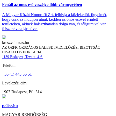
Fenáll az ónos eső veszélye több vármegyében
A Magyar Közút Nonprofit Zrt. felhívja a közlekedők figyelmét,
hogy csak az induljon útnak kedden az ónos esővel érintett
területeken, akinek halaszthatatlan dolga van, és téligumival van
felszerelve a járműve.
kreszvaltozas.hu
AZ ORFK-ORSZÁGOS BALESETMEGELŐZÉSI BIZOTTSÁG
HIVATALOS HONLAPJA
1139 Budapest, Teve u. 4-6.
Telefon:
+36 (1) 443 56 51
Levelezési cím:
1903 Budapest, Pf.: 314.
police.hu
MAGYAR RENDŐRSÉG