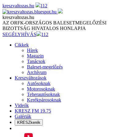
Skip
kreszvaltozas.hu
112
to
content
kreszvaltozas.hu
AZ ORFK-ORSZÁGOS BALESETMEGELŐZÉSI
BIZOTTSÁG HIVATALOS HONLAPJA
SEGÉLYHÍVÁS
112
Cikkek
Hírek
Magazin
Tanácsok
Baleset-megelőzés
Archívum
Kreszváltozások
Autósoknak
Motorosoknak
Teherautósoknak
Kerékpárosoknak
Videók
KRESZ FM 19.75
Galériák
KRESZkerék