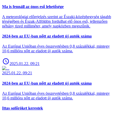
Ma is fennáll az ónos eső lehetősége
A meteorológiai előrejelzés szerint az Északi-középhegység tágabb
térségében és Észak-Alföldön fordulhat elő ónos eső, jellemzően
néhány tized milliméter, amely napközben megszűnik.
2024-ben az EU-ban nőtt az eladott új autók száma
Az Európai Unióban éves összevetésben 0,8 százalékkal, mintegy
10,6 millióra nőtt az eladott új autók száma.
2025.01.22. 09:21
2025.01.22. 09:21
2024-ben az EU-ban nőtt az eladott új autók száma
Az Európai Unióban éves összevetésben 0,8 százalékkal, mintegy
10,6 millióra nőtt az eladott új autók száma.
Ittas sofőröket kerestek