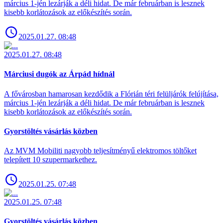
március 1-jén lezárják a déli hidat. De már februárban is lesznek
kisebb korlátozások az előkészítés során.
2025.01.27. 08:48
2025.01.27. 08:48
Márciusi dugók az Árpád hídnál
A fővárosban hamarosan kezdődik a Flórián téri felüljárók felújítása,
március 1-jén lezárják a déli hidat. De már februárban is lesznek
kisebb korlátozások az előkészítés során.
Gyorstöltés vásárlás közben
Az MVM Mobiliti nagyobb teljesítményű elektromos töltőket
telepített 10 szupermarkethez.
2025.01.25. 07:48
2025.01.25. 07:48
Gyorstöltés vásárlás közben