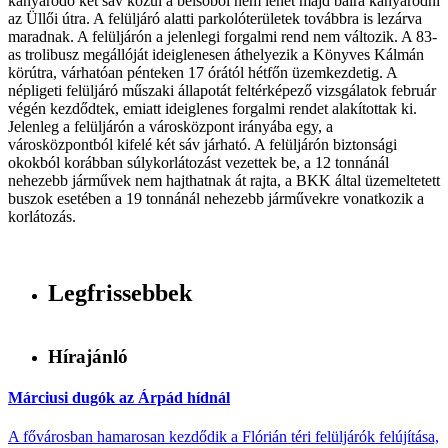
kanyarodó két sáv közül a belsőből nem lehet majd balra kanyarodni
az Üllői útra. A felüljáró alatti parkolóterületek továbbra is lezárva
maradnak. A felüljárón a jelenlegi forgalmi rend nem változik. A 83-
as trolibusz megállóját ideiglenesen áthelyezik a Könyves Kálmán
körútra, várhatóan pénteken 17 órától hétfőn üzemkezdetig. A
népligeti felüljáró műszaki állapotát feltérképező vizsgálatok február
végén kezdődtek, emiatt ideiglenes forgalmi rendet alakítottak ki.
Jelenleg a felüljárón a városközpont irányába egy, a
városközpontból kifelé két sáv járható. A felüljárón biztonsági
okokból korábban súlykorlátozást vezettek be, a 12 tonnánál
nehezebb járművek nem hajthatnak át rajta, a BKK által üzemeltetett
buszok esetében a 19 tonnánál nehezebb járművekre vonatkozik a
korlátozás.
Legfrissebbek
Hírajánló
Márciusi dugók az Árpád hídnál
A fővárosban hamarosan kezdődik a Flórián téri felüljárók felújítása,