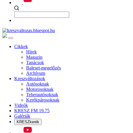
Cikkek
Hírek
Magazin
Tanácsok
Baleset-megelőzés
Archívum
Kreszváltozások
Autósoknak
Motorosoknak
Teherautósoknak
Kerékpárosoknak
Videók
KRESZ FM 19.75
Galériák
KRESZkerék