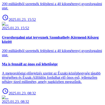
200 milliárdból szeretnék felépíteni a 40 kilométernyi gyorsforgalmi
utat.
2025.01.23. 15:52
2025.01.23. 15:52
Gyorsforgalmi utat terveznek Szombathely-Körmend-Kőszeg
között
200 milliárdból szeretnék felépíteni a 40 kilométernyi gyorsforgalmi
utat.
Ma is fennáll az ónos eső lehetősége
A meteorológiai előrejelzés szerint az Északi-középhegység tágabb
térségében és Észak-Alföldön fordulhat elő ónos eső, jellemzően
néhány tized milliméter, amely napközben megszűnik.
2025.01.23. 08:32
2025.01.23. 08:32