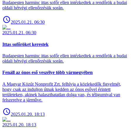
Budapesten harminc ittas sofőr ellen intézkedtek a rendőrök a budai
oldali hétvégi ellenőrzésük során.
2025.01.21. 06:30
2025.01.21. 06:30
Ittas sofőröket kerestek
Budapesten harminc ittas sofőr ellen intézkedtek a rendőrök a budai
oldali hétvégi ellenőrzésük során.
Fenáll az ónos eső veszélye több vármegyében
A Magyar Közút Nonprofit Zrt. felhívja a közlekedők figyelmét,
hogy csak az induljon útnak kedden az ónos esővel érintett
területeken, akinek halaszthatatlan dolga van, és téligumival van
felszerelve a járműve.
2025.01.20. 18:13
2025.01.20. 18:13