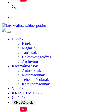
Cikkek
Hírek
Magazin
Tanácsok
Baleset-megelőzés
Archívum
Kreszváltozások
Autósoknak
Motorosoknak
Teherautósoknak
Kerékpárosoknak
Videók
KRESZ FM 19.75
Galériák
KRESZkerék