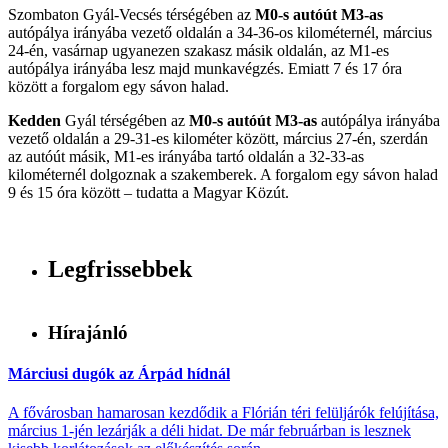
Szombaton Gyál-Vecsés térségében az
M0-s autóút M3-as
autópálya irányába vezető oldalán a 34-36-os kilométernél, március
24-én, vasárnap ugyanezen szakasz másik oldalán, az M1-es
autópálya irányába lesz majd munkavégzés. Emiatt 7 és 17 óra
között a forgalom egy sávon halad.
Kedden
Gyál térségében az
M0-s autóút M3-as
autópálya irányába
vezető oldalán a 29-31-es kilométer között, március 27-én, szerdán
az autóút másik, M1-es irányába tartó oldalán a 32-33-as
kilométernél dolgoznak a szakemberek. A forgalom egy sávon halad
9 és 15 óra között – tudatta a Magyar Közút.
Legfrissebbek
Hírajánló
Márciusi dugók az Árpád hídnál
A fővárosban hamarosan kezdődik a Flórián téri felüljárók felújítása,
március 1-jén lezárják a déli hidat. De már februárban is lesznek