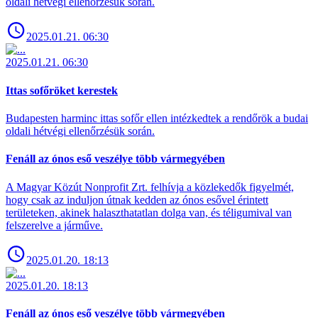
oldali hétvégi ellenőrzésük során.
2025.01.21. 06:30
2025.01.21. 06:30
Ittas sofőröket kerestek
Budapesten harminc ittas sofőr ellen intézkedtek a rendőrök a budai
oldali hétvégi ellenőrzésük során.
Fenáll az ónos eső veszélye több vármegyében
A Magyar Közút Nonprofit Zrt. felhívja a közlekedők figyelmét,
hogy csak az induljon útnak kedden az ónos esővel érintett
területeken, akinek halaszthatatlan dolga van, és téligumival van
felszerelve a járműve.
2025.01.20. 18:13
2025.01.20. 18:13
Fenáll az ónos eső veszélye több vármegyében