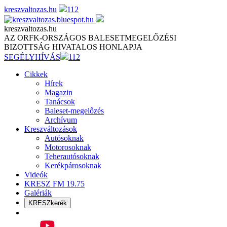
Skip
kreszvaltozas.hu
112
to
content
kreszvaltozas.hu
AZ ORFK-ORSZÁGOS BALESETMEGELŐZÉSI
BIZOTTSÁG HIVATALOS HONLAPJA
SEGÉLYHÍVÁS
112
Cikkek
Hírek
Magazin
Tanácsok
Baleset-megelőzés
Archívum
Kreszváltozások
Autósoknak
Motorosoknak
Teherautósoknak
Kerékpárosoknak
Videók
KRESZ FM 19.75
Galériák
KRESZkerék