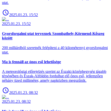
utat.
2025.01.23. 15:52
2025.01.23. 15:52
Gyorsforgalmi utat terveznek Szombathely-Körmend-Kőszeg
között
200 milliárdból szeretnék felépíteni a 40 kilométernyi gyorsforgalmi
utat.
Ma is fennáll az ónos eső lehetősége
A meteorológiai előrejelzés szerint az Északi-középhegység tágabb
térségében és Észak-Alföldön fordulhat elő ónos eső, jellemzően
néhány tized milliméter, amely napközben megszűnik.
2025.01.23. 08:32
2025.01.23. 08:32