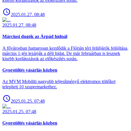
kisebb korlátozások az előkészítés során.
2025.01.27. 08:48
2025.01.27. 08:48
Márciusi dugók az Árpád hídnál
A fővárosban hamarosan kezdődik a Flórián téri felüljárók felújítása,
március 1-jén lezárják a déli hidat. De már februárban is lesznek
kisebb korlátozások az előkészítés során.
Gyorstöltés vásárlás közben
Az MVM Mobiliti nagyobb teljesítményű elektromos töltőket
telepített 10 szupermarkethez.
2025.01.25. 07:48
2025.01.25. 07:48
Gyorstöltés vásárlás közben