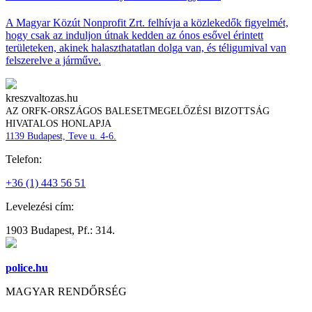
A Magyar Közút Nonprofit Zrt. felhívja a közlekedők figyelmét,
hogy csak az induljon útnak kedden az ónos esővel érintett
területeken, akinek halaszthatatlan dolga van, és téligumival van
felszerelve a járműve.
kreszvaltozas.hu
AZ ORFK-ORSZÁGOS BALESETMEGELŐZÉSI BIZOTTSÁG
HIVATALOS HONLAPJA
1139 Budapest, Teve u. 4-6.
Telefon:
+36 (1) 443 56 51
Levelezési cím:
1903 Budapest, Pf.: 314.
police.hu
MAGYAR RENDŐRSÉG