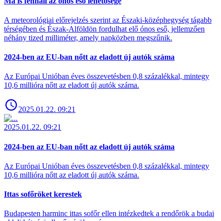
Ma is fennáll az ónos eső lehetősége
A meteorológiai előrejelzés szerint az Északi-középhegység tágabb
térségében és Észak-Alföldön fordulhat elő ónos eső, jellemzően
néhány tized milliméter, amely napközben megszűnik.
2024-ben az EU-ban nőtt az eladott új autók száma
Az Európai Unióban éves összevetésben 0,8 százalékkal, mintegy
10,6 millióra nőtt az eladott új autók száma.
2025.01.22. 09:21
2025.01.22. 09:21
2024-ben az EU-ban nőtt az eladott új autók száma
Az Európai Unióban éves összevetésben 0,8 százalékkal, mintegy
10,6 millióra nőtt az eladott új autók száma.
Ittas sofőröket kerestek
Budapesten harminc ittas sofőr ellen intézkedtek a rendőrök a budai