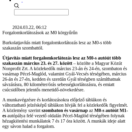
2024.03.22, 06:12
Forgalomkorlátozások az M0 körgyűrűn
Burkolatjavítás miatt forgalomkorlátozás lesz az M0-s több
szakaszán szombattól.
Útjavítás miatt forgalomkorlátozás lesz az M0-s autóút több
szakaszán március 23. és 27. között
– közölte a Magyar Közút
Nonprofit Zrt. A közlekedők március 23-án és 24-én, szombaton és
vasárnap Pécel-Maglód, valamint Gyál-Vecsés térségében, március
26-án és 27-én, kedden és szerdán Gyál térségben számíthatnak
sávzárásra, 80 kilométer/órás sebességkorlátozásra, és emiatt
csúcsidőben jelentős menetidő-növekedésre.
A munkavégzésre és korlátozásokra előjelző táblákon és
változtatható jelzésképű táblákon hívják fel a közlekedők figyelmét.
A közlemény szerint
szombaton és vasárnap
az
M0-s autóút M1-
es
autópálya felé vezető oldalán Pécel-Maglód térségében folynak
hézagkiöntési munkálatok 7 és 17 óra között. A munkák ideje alatt
egy sávon halad a forgalom.