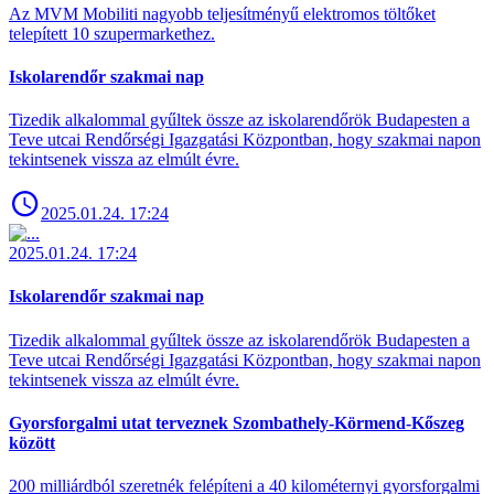
Az MVM Mobiliti nagyobb teljesítményű elektromos töltőket
telepített 10 szupermarkethez.
Iskolarendőr szakmai nap
Tizedik alkalommal gyűltek össze az iskolarendőrök Budapesten a
Teve utcai Rendőrségi Igazgatási Központban, hogy szakmai napon
tekintsenek vissza az elmúlt évre.
2025.01.24. 17:24
2025.01.24. 17:24
Iskolarendőr szakmai nap
Tizedik alkalommal gyűltek össze az iskolarendőrök Budapesten a
Teve utcai Rendőrségi Igazgatási Központban, hogy szakmai napon
tekintsenek vissza az elmúlt évre.
Gyorsforgalmi utat terveznek Szombathely-Körmend-Kőszeg
között
200 milliárdból szeretnék felépíteni a 40 kilométernyi gyorsforgalmi