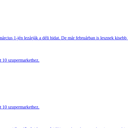
március 1-jén lezárják a déli hidat. De már februárban is lesznek kisebb 
tt 10 szupermarkethez.
tt 10 szupermarkethez.