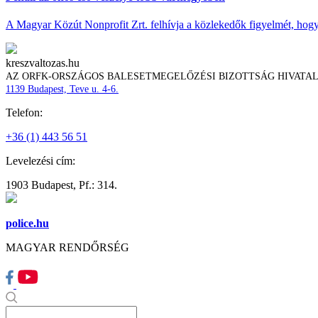
A Magyar Közút Nonprofit Zrt. felhívja a közlekedők figyelmét, hogy c
kreszvaltozas.hu
AZ ORFK-ORSZÁGOS BALESETMEGELŐZÉSI BIZOTTSÁG HIVATA
1139 Budapest, Teve u. 4-6.
Telefon:
+36 (1) 443 56 51
Levelezési cím:
1903 Budapest, Pf.: 314.
police.hu
MAGYAR RENDŐRSÉG