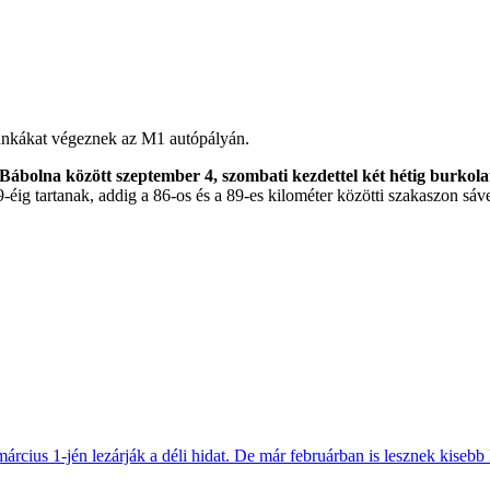
munkákat végeznek az M1 autópályán.
bolna között szeptember 4, szombati kezdettel két hétig burkolat
éig tartanak, addig a 86-os és a 89-es kilométer közötti szakaszon sáv
március 1-jén lezárják a déli hidat. De már februárban is lesznek kisebb 