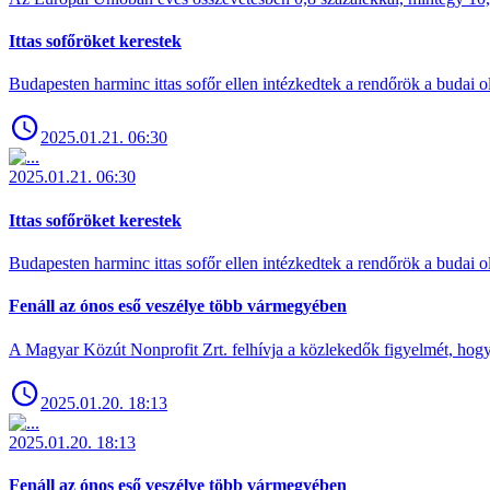
Ittas sofőröket kerestek
Budapesten harminc ittas sofőr ellen intézkedtek a rendőrök a budai ol
2025.01.21. 06:30
2025.01.21. 06:30
Ittas sofőröket kerestek
Budapesten harminc ittas sofőr ellen intézkedtek a rendőrök a budai ol
Fenáll az ónos eső veszélye több vármegyében
A Magyar Közút Nonprofit Zrt. felhívja a közlekedők figyelmét, hogy c
2025.01.20. 18:13
2025.01.20. 18:13
Fenáll az ónos eső veszélye több vármegyében