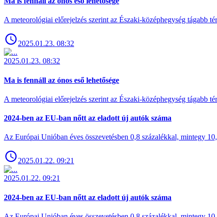
Ma is fennáll az ónos eső lehetősége
A meteorológiai előrejelzés szerint az Északi-középhegység tágabb t
2025.01.23. 08:32
2025.01.23. 08:32
Ma is fennáll az ónos eső lehetősége
A meteorológiai előrejelzés szerint az Északi-középhegység tágabb t
2024-ben az EU-ban nőtt az eladott új autók száma
Az Európai Unióban éves összevetésben 0,8 százalékkal, mintegy 10,6 
2025.01.22. 09:21
2025.01.22. 09:21
2024-ben az EU-ban nőtt az eladott új autók száma
Az Európai Unióban éves összevetésben 0,8 százalékkal, mintegy 10,6 