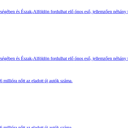
érségében és Észak-Alföldön fordulhat elő ónos eső, jellemzően néhány
érségében és Észak-Alföldön fordulhat elő ónos eső, jellemzően néhány
millióra nőtt az eladott új autók száma.
millióra nőtt az eladott új autók száma.