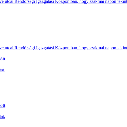
e utcai Rendőrségi Igazgatási Központban, hogy szakmai napon tekints
e utcai Rendőrségi Igazgatási Központban, hogy szakmai napon tekints
ött
at.
ött
at.