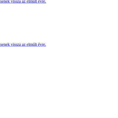
enek vissza az elmúlt évre.
enek vissza az elmúlt évre.