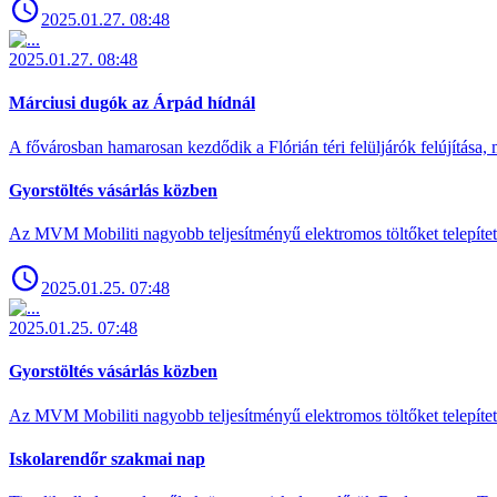
2025.01.27. 08:48
2025.01.27. 08:48
Márciusi dugók az Árpád hídnál
A fővárosban hamarosan kezdődik a Flórián téri felüljárók felújítása, 
Gyorstöltés vásárlás közben
Az MVM Mobiliti nagyobb teljesítményű elektromos töltőket telepíte
2025.01.25. 07:48
2025.01.25. 07:48
Gyorstöltés vásárlás közben
Az MVM Mobiliti nagyobb teljesítményű elektromos töltőket telepíte
Iskolarendőr szakmai nap