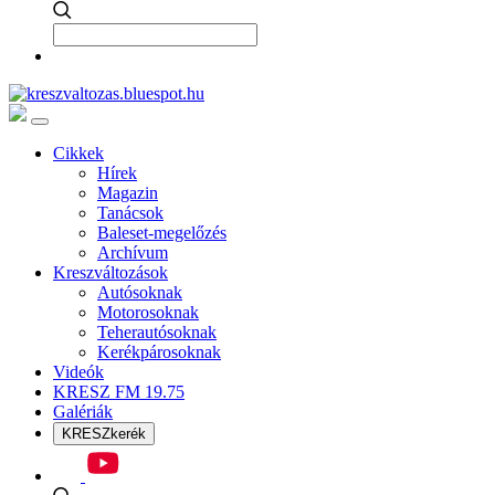
Cikkek
Hírek
Magazin
Tanácsok
Baleset-megelőzés
Archívum
Kreszváltozások
Autósoknak
Motorosoknak
Teherautósoknak
Kerékpárosoknak
Videók
KRESZ FM 19.75
Galériák
KRESZkerék