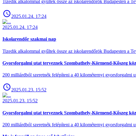
Tizedik alkalommal gyűltek össze az iskolarendőrök Budapesten a Tev
2025.01.24. 17:24
2025.01.24. 17:24
Iskolarendőr szakmai nap
Tizedik alkalommal gyűltek össze az iskolarendőrök Budapesten a Tev
Gyorsforgalmi utat terveznek Szombathely-Körmend-Kőszeg köz
200 milliárdból szeretnék felépíteni a 40 kilométernyi gyorsforgalmi ut
2025.01.23. 15:52
2025.01.23. 15:52
Gyorsforgalmi utat terveznek Szombathely-Körmend-Kőszeg köz
200 milliárdból szeretnék felépíteni a 40 kilométernyi gyorsforgalmi ut