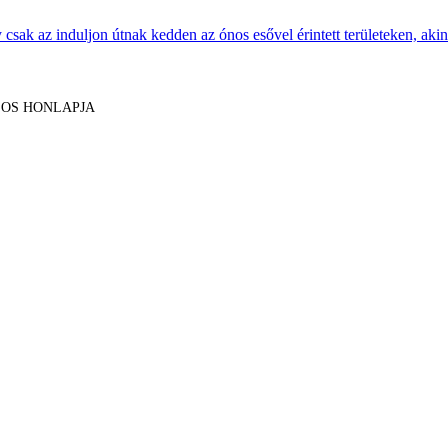
sak az induljon útnak kedden az ónos esővel érintett területeken, akine
LOS HONLAPJA