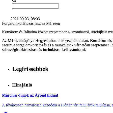
2021.09.03, 08:03
Forgalomkorlátozás lesz az M1-esen
Komárom és Bábolna között szeptember 4, szombattól, útfelújítási 
Az M1-es autópálya Hegyeshalom felé vezető oldalán,
Komárom és Bá
szerint a forgalomkorlátozás és a munkálatok várhatóan szeptember 19-
sebességkorlátozásra és torlódásra kell számítani.
Legfrissebbek
Hírajánló
Márciusi dugók az Árpád hídnál
A fővárosban hamarosan kezdődik a Flórián téri felüljárók felújítása, 