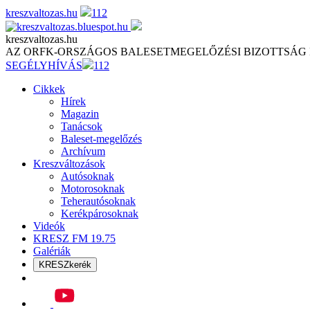
Skip
kreszvaltozas.hu
112
to
content
kreszvaltozas.hu
AZ ORFK-ORSZÁGOS BALESETMEGELŐZÉSI BIZOTTSÁG
SEGÉLYHÍVÁS
112
Cikkek
Hírek
Magazin
Tanácsok
Baleset-megelőzés
Archívum
Kreszváltozások
Autósoknak
Motorosoknak
Teherautósoknak
Kerékpárosoknak
Videók
KRESZ FM 19.75
Galériák
KRESZkerék