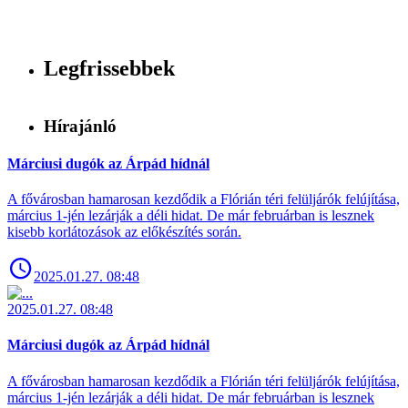
Legfrissebbek
Hírajánló
Márciusi dugók az Árpád hídnál
A fővárosban hamarosan kezdődik a Flórián téri felüljárók felújítása,
március 1-jén lezárják a déli hidat. De már februárban is lesznek
kisebb korlátozások az előkészítés során.
2025.01.27. 08:48
2025.01.27. 08:48
Márciusi dugók az Árpád hídnál
A fővárosban hamarosan kezdődik a Flórián téri felüljárók felújítása,
március 1-jén lezárják a déli hidat. De már februárban is lesznek