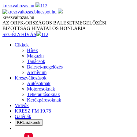
Skip
kreszvaltozas.hu
112
to
content
kreszvaltozas.hu
AZ ORFK-ORSZÁGOS BALESETMEGELŐZÉSI
BIZOTTSÁG HIVATALOS HONLAPJA
SEGÉLYHÍVÁS
112
Cikkek
Hírek
Magazin
Tanácsok
Baleset-megelőzés
Archívum
Kreszváltozások
Autósoknak
Motorosoknak
Teherautósoknak
Kerékpárosoknak
Videók
KRESZ FM 19.75
Galériák
KRESZkerék