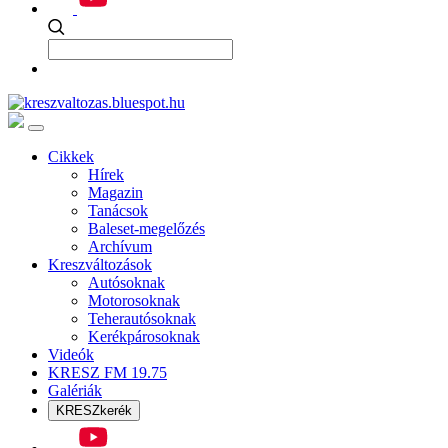
Cikkek
Hírek
Magazin
Tanácsok
Baleset-megelőzés
Archívum
Kreszváltozások
Autósoknak
Motorosoknak
Teherautósoknak
Kerékpárosoknak
Videók
KRESZ FM 19.75
Galériák
KRESZkerék