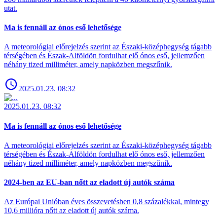
utat.
Ma is fennáll az ónos eső lehetősége
A meteorológiai előrejelzés szerint az Északi-középhegység tágabb
térségében és Észak-Alföldön fordulhat elő ónos eső, jellemzően
néhány tized milliméter, amely napközben megszűnik.
2025.01.23. 08:32
2025.01.23. 08:32
Ma is fennáll az ónos eső lehetősége
A meteorológiai előrejelzés szerint az Északi-középhegység tágabb
térségében és Észak-Alföldön fordulhat elő ónos eső, jellemzően
néhány tized milliméter, amely napközben megszűnik.
2024-ben az EU-ban nőtt az eladott új autók száma
Az Európai Unióban éves összevetésben 0,8 százalékkal, mintegy
10,6 millióra nőtt az eladott új autók száma.