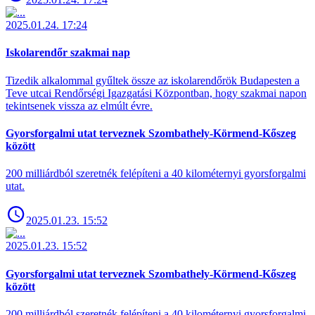
2025.01.24. 17:24
Iskolarendőr szakmai nap
Tizedik alkalommal gyűltek össze az iskolarendőrök Budapesten a
Teve utcai Rendőrségi Igazgatási Központban, hogy szakmai napon
tekintsenek vissza az elmúlt évre.
Gyorsforgalmi utat terveznek Szombathely-Körmend-Kőszeg
között
200 milliárdból szeretnék felépíteni a 40 kilométernyi gyorsforgalmi
utat.
2025.01.23. 15:52
2025.01.23. 15:52
Gyorsforgalmi utat terveznek Szombathely-Körmend-Kőszeg
között
200 milliárdból szeretnék felépíteni a 40 kilométernyi gyorsforgalmi