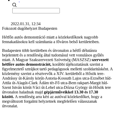
2022.01.31, 12:34
Fokozott dugóhelyzet Budapesten
Hétfőn autós demonstráció miatt a közlekedőknek nagyobb
fennakadásokra kell számítania a főváros belső kerületeiben.
Budapesten több kerületben és útvonalon a hétfő délutánra
bejelentett és a rendőrség által tudomásul vett vonulásos gyűlés
miatt. A Magyar Szakszervezeti Szövetség (MASZSZ)
szervezett
hétfőre autós demonstrációt,
korábbi tájékoztatásuk szerint a
figyelmeztető sztrájkot tartó pedagógusok melletti szolidaritásként. A
közlemény szerint a résztvevők a XIV. kerületből a Hősök tere-
Andrássy út-Károly körút-Astoria-Kossuth Lajos utca-Erzsébet híd-
Attila út-Alagút-Clark Ádám tér-Fő utca-Bem rakpart-Margit híd-
Szent István körút-Váci út-Lehel utca-Dózsa György út-Hősök tere
útvonalon haladnak majd
gépjárműveikkel 13.30 és 17.30
között.
A rendőrség arra kéri az autóval közlekedőket, hogy a
megváltozott forgalmi helyzetnek megfelelően válasszanak
útvonalat.