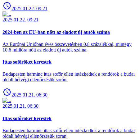
2025.01.22. 09:21
2025.01.22. 09:21
2024-ben az EU-ban nőtt az eladott új autók száma
Az Európai Unióban éves összevetésben 0,8 százalékkal, mintegy
10,6 millióra nőtt az eladott új autók száma.
Ittas sofőröket kerestek
Budapesten harminc ittas sofőr ellen intézkedtek a rendőrök a budai
oldali hétvégi ellenőrzésük során.
2025.01.21. 06:30
2025.01.21. 06:30
Ittas sofőröket kerestek
Budapesten harminc ittas sofőr ellen intézkedtek a rendőrök a budai
oldali hétvégi ellenőrzésük során.