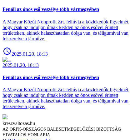
Fenáll az ónos eső veszélye több vármegyében
A Magyar Közút Nonprofit Zrt. felhívja a közlekedők figyelmét,
hogy csak az induljon útnak kedden az ónos esővel érintett
területeken, akinek halaszthatatlan dolga van, és téligumival van
felszerelve a járműve.
2025.01.20. 18:13
2025.01.20. 18:13
Fenáll az ónos eső veszélye több vármegyében
A Magyar Közút Nonprofit Zrt. felhívja a közlekedők figyelmét,
hogy csak az induljon útnak kedden az ónos esővel érintett
területeken, akinek halaszthatatlan dolga van, és téligumival van
felszerelve a járműve.
kreszvaltozas.hu
AZ ORFK-ORSZÁGOS BALESETMEGELŐZÉSI BIZOTTSÁG
HIVATALOS HONLAPJA