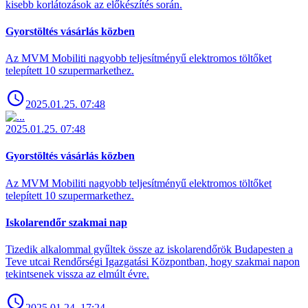
kisebb korlátozások az előkészítés során.
Gyorstöltés vásárlás közben
Az MVM Mobiliti nagyobb teljesítményű elektromos töltőket
telepített 10 szupermarkethez.
2025.01.25. 07:48
2025.01.25. 07:48
Gyorstöltés vásárlás közben
Az MVM Mobiliti nagyobb teljesítményű elektromos töltőket
telepített 10 szupermarkethez.
Iskolarendőr szakmai nap
Tizedik alkalommal gyűltek össze az iskolarendőrök Budapesten a
Teve utcai Rendőrségi Igazgatási Központban, hogy szakmai napon
tekintsenek vissza az elmúlt évre.
2025.01.24. 17:24