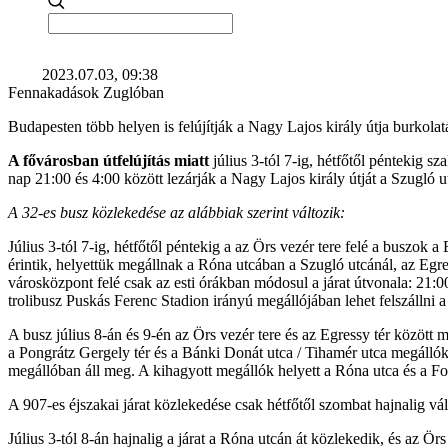
2023.07.03, 09:38
Fennakadások Zuglóban
Budapesten több helyen is felújítják a Nagy Lajos király útja burkolat
A fővárosban útfelújítás miatt
július 3-tól 7-ig, hétfőtől péntekig 
nap 21:00 és 4:00 között lezárják a Nagy Lajos király útját a Szugló u
A 32-es busz közlekedése az alábbiak szerint változik:
Július 3-tól 7-ig, hétfőtől péntekig a az Örs vezér tere felé a buszo
érintik, helyettük megállnak a Róna utcában a Szugló utcánál, az Egr
városközpont felé csak az esti órákban módosul a járat útvonala: 21:0
trolibusz Puskás Ferenc Stadion irányú megállójában lehet felszállni 
A busz július 8-án és 9-én az Örs vezér tere és az Egressy tér között
a Pongrátz Gergely tér és a Bánki Donát utca / Tihamér utca megállók
megállóban áll meg. A kihagyott megállók helyett a Róna utca és a Fog
A 907-es éjszakai járat közlekedése csak hétfőtől szombat hajnalig vál
Július 3-tól 8-án hajnalig a járat a Róna utcán át közlekedik, és az Örs