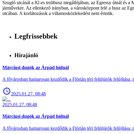
Szugló utcánál a 82-es trolibusz megállójában, az Egressy útnál és a M
járművekre. Az ellenkező irányban, a városközpont felé a busz az Egre
utcában. A korlátozások a villamosközlekedést nem érintik.
Legfrissebbek
Hírajánló
Márciusi dugók az Árpád hídnál
A fővárosban hamarosan kezdődik a Flórián téri felüljárók felújítása, 
2025.01.27. 08:48
2025.01.27. 08:48
Márciusi dugók az Árpád hídnál
A fővárosban hamarosan kezdődik a Flórián téri felüljárók felújítása, 