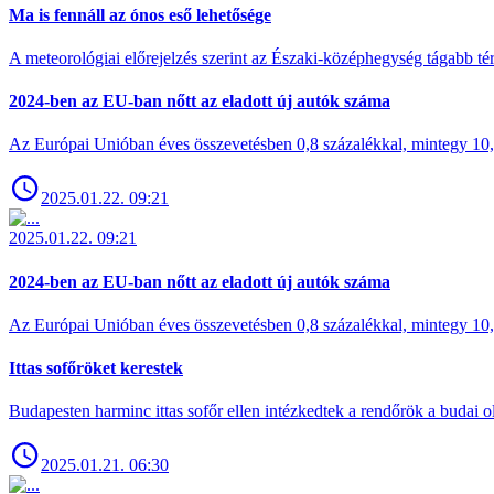
Ma is fennáll az ónos eső lehetősége
A meteorológiai előrejelzés szerint az Északi-középhegység tágabb t
2024-ben az EU-ban nőtt az eladott új autók száma
Az Európai Unióban éves összevetésben 0,8 százalékkal, mintegy 10,6 
2025.01.22. 09:21
2025.01.22. 09:21
2024-ben az EU-ban nőtt az eladott új autók száma
Az Európai Unióban éves összevetésben 0,8 százalékkal, mintegy 10,6 
Ittas sofőröket kerestek
Budapesten harminc ittas sofőr ellen intézkedtek a rendőrök a budai ol
2025.01.21. 06:30