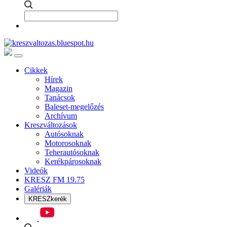
Cikkek
Hírek
Magazin
Tanácsok
Baleset-megelőzés
Archívum
Kreszváltozások
Autósoknak
Motorosoknak
Teherautósoknak
Kerékpárosoknak
Videók
KRESZ FM 19.75
Galériák
KRESZkerék