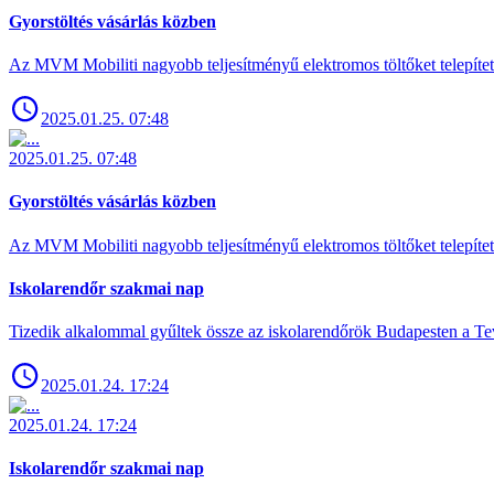
Gyorstöltés vásárlás közben
Az MVM Mobiliti nagyobb teljesítményű elektromos töltőket telepíte
2025.01.25. 07:48
2025.01.25. 07:48
Gyorstöltés vásárlás közben
Az MVM Mobiliti nagyobb teljesítményű elektromos töltőket telepíte
Iskolarendőr szakmai nap
Tizedik alkalommal gyűltek össze az iskolarendőrök Budapesten a Tev
2025.01.24. 17:24
2025.01.24. 17:24
Iskolarendőr szakmai nap