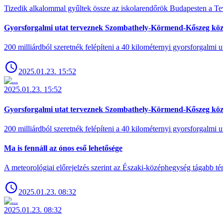
Tizedik alkalommal gyűltek össze az iskolarendőrök Budapesten a Tev
Gyorsforgalmi utat terveznek Szombathely-Körmend-Kőszeg köz
200 milliárdból szeretnék felépíteni a 40 kilométernyi gyorsforgalmi ut
2025.01.23. 15:52
2025.01.23. 15:52
Gyorsforgalmi utat terveznek Szombathely-Körmend-Kőszeg köz
200 milliárdból szeretnék felépíteni a 40 kilométernyi gyorsforgalmi ut
Ma is fennáll az ónos eső lehetősége
A meteorológiai előrejelzés szerint az Északi-középhegység tágabb t
2025.01.23. 08:32
2025.01.23. 08:32