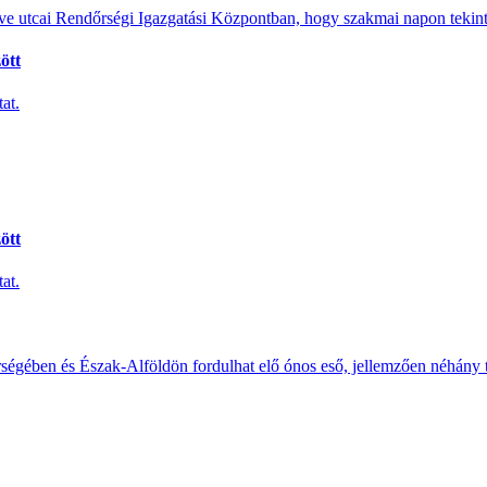
e utcai Rendőrségi Igazgatási Központban, hogy szakmai napon tekints
ött
at.
ött
at.
érségében és Észak-Alföldön fordulhat elő ónos eső, jellemzően néhány