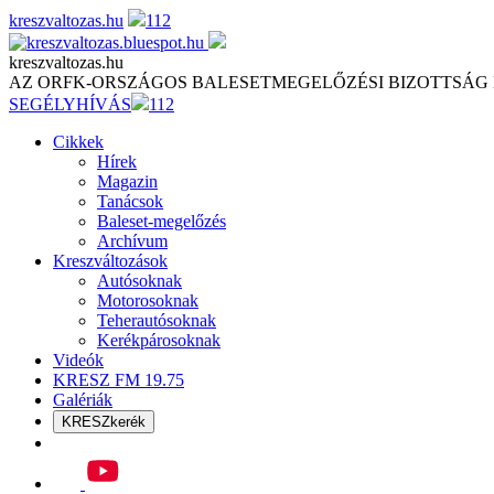
Skip
kreszvaltozas.hu
112
to
content
kreszvaltozas.hu
AZ ORFK-ORSZÁGOS BALESETMEGELŐZÉSI BIZOTTSÁG
SEGÉLYHÍVÁS
112
Cikkek
Hírek
Magazin
Tanácsok
Baleset-megelőzés
Archívum
Kreszváltozások
Autósoknak
Motorosoknak
Teherautósoknak
Kerékpárosoknak
Videók
KRESZ FM 19.75
Galériák
KRESZkerék