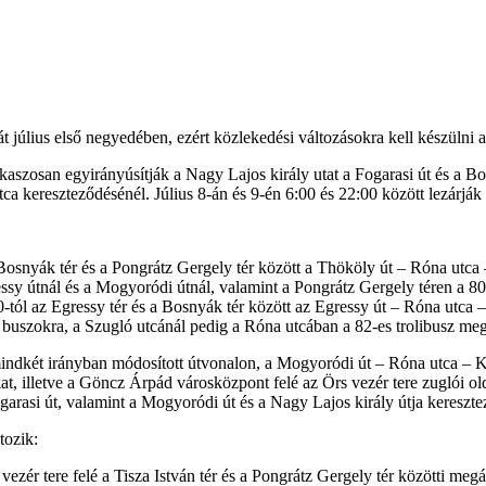
át július első negyedében, ezért közlekedési változásokra kell készülni 
szakaszosan egyirányúsítják a Nagy Lajos király utat a Fogarasi út és a
tca kereszteződésénél. Július 8-án és 9-én 6:00 és 22:00 között lezárják
k a Bosnyák tér és a Pongrátz Gergely tér között a Thököly út – Róna ut
essy útnál és a Mogyoródi útnál, valamint a Pongrátz Gergely téren a 
0-tól az Egressy tér és a Bosnyák tér között az Egressy út – Róna utca 
a buszokra, a Szugló utcánál pedig a Róna utcában a 82-es trolibusz me
 mindkét irányban módosított útvonalon, a Mogyoródi út – Róna utca – K
at, illetve a Göncz Árpád városközpont felé az Örs vezér tere zuglói 
arasi út, valamint a Mogyoródi út és a Nagy Lajos király útja keresztez
tozik:
 vezér tere felé a Tisza István tér és a Pongrátz Gergely tér közötti meg