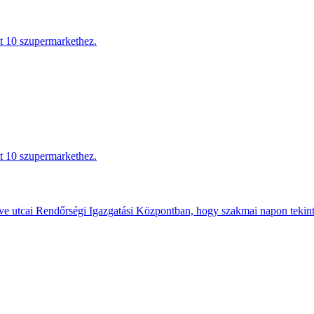
tt 10 szupermarkethez.
tt 10 szupermarkethez.
e utcai Rendőrségi Igazgatási Központban, hogy szakmai napon tekints