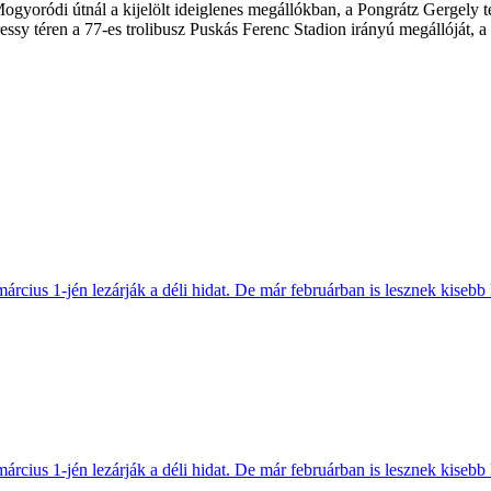
ogyoródi útnál a kijelölt ideiglenes megállókban, a Pongrátz Gergely tér
ssy téren a 77-es trolibusz Puskás Ferenc Stadion irányú megállóját, a 
március 1-jén lezárják a déli hidat. De már februárban is lesznek kisebb 
március 1-jén lezárják a déli hidat. De már februárban is lesznek kisebb 