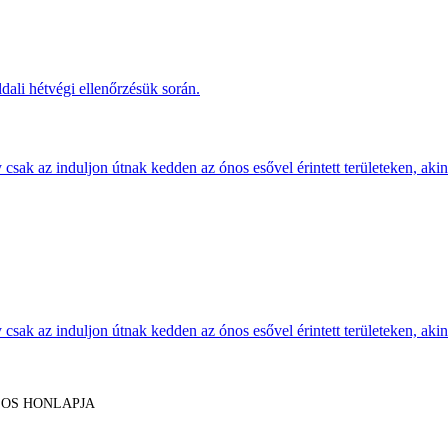
dali hétvégi ellenőrzésük során.
sak az induljon útnak kedden az ónos esővel érintett területeken, akine
sak az induljon útnak kedden az ónos esővel érintett területeken, akine
LOS HONLAPJA