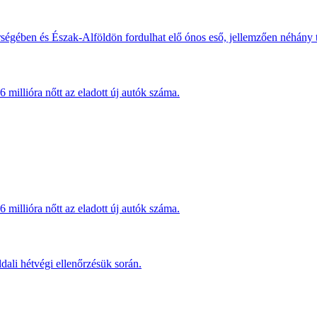
érségében és Észak-Alföldön fordulhat elő ónos eső, jellemzően néhány
millióra nőtt az eladott új autók száma.
millióra nőtt az eladott új autók száma.
dali hétvégi ellenőrzésük során.