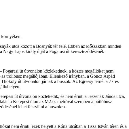
a környéken.
 Bosnyák utca között a Bosnyák tér felé. Ebben az időszakban minden
 a Nagy Lajos király útját a Fogarasi út kereszteződésénél.
ca – Fogarasi út útvonalon közlekednek, a köztes megállókat nem
80-as trolibusz megállójában. Ellenkező irányban, a Göncz Árpád
– Thököly út útvonalon járnak a buszok. Az Egressy térnél a 77-es
gállóhelyén.
erepesi út útvonalon közlekedik, és nem érinti a Jeszenák János utca,
oldalán a Kerepesi úton az M2-es metróval szemben a pótlóbusz
ődésénél lehet felszállni a buszokra.
állókat nem érinti, ezek helyett a Róna utcában a Tisza István téren és a