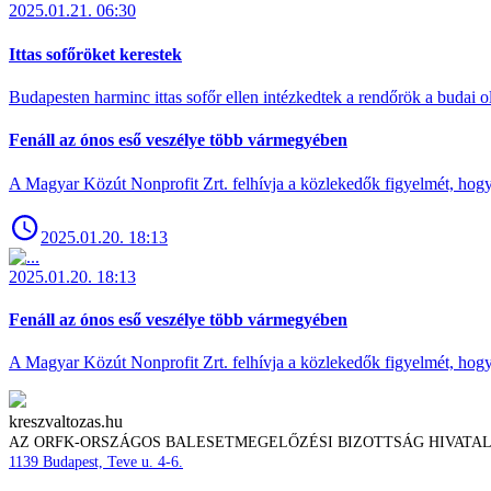
2025.01.21. 06:30
Ittas sofőröket kerestek
Budapesten harminc ittas sofőr ellen intézkedtek a rendőrök a budai ol
Fenáll az ónos eső veszélye több vármegyében
A Magyar Közút Nonprofit Zrt. felhívja a közlekedők figyelmét, hogy c
2025.01.20. 18:13
2025.01.20. 18:13
Fenáll az ónos eső veszélye több vármegyében
A Magyar Közút Nonprofit Zrt. felhívja a közlekedők figyelmét, hogy c
kreszvaltozas.hu
AZ ORFK-ORSZÁGOS BALESETMEGELŐZÉSI BIZOTTSÁG HIVATA
1139 Budapest, Teve u. 4-6.