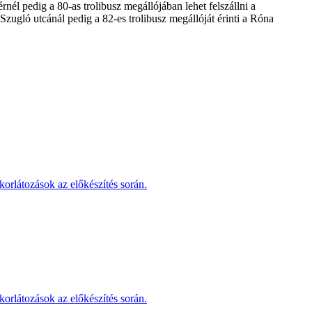
nél pedig a 80-as trolibusz megállójában lehet felszállni a
Szugló utcánál pedig a 82-es trolibusz megállóját érinti a Róna
korlátozások az előkészítés során.
korlátozások az előkészítés során.