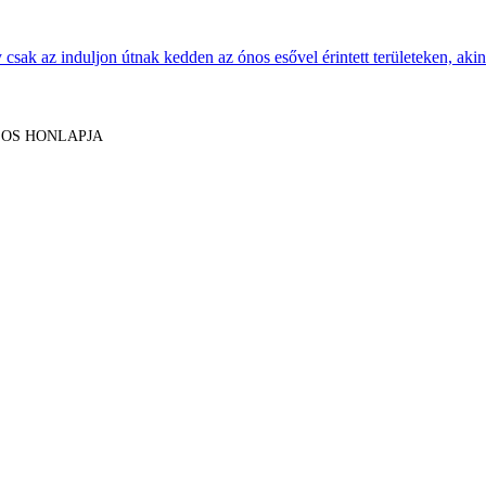
sak az induljon útnak kedden az ónos esővel érintett területeken, akine
LOS HONLAPJA