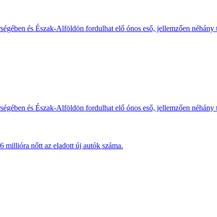
érségében és Észak-Alföldön fordulhat elő ónos eső, jellemzően néhány
érségében és Észak-Alföldön fordulhat elő ónos eső, jellemzően néhány
millióra nőtt az eladott új autók száma.