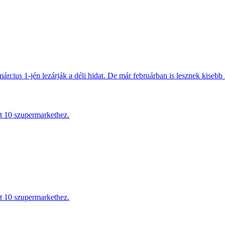
március 1-jén lezárják a déli hidat. De már februárban is lesznek kisebb 
tt 10 szupermarkethez.
tt 10 szupermarkethez.