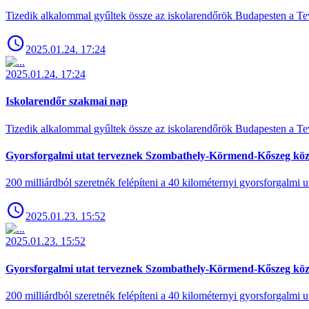
Tizedik alkalommal gyűltek össze az iskolarendőrök Budapesten a Tev
2025.01.24. 17:24
2025.01.24. 17:24
Iskolarendőr szakmai nap
Tizedik alkalommal gyűltek össze az iskolarendőrök Budapesten a Tev
Gyorsforgalmi utat terveznek Szombathely-Körmend-Kőszeg köz
200 milliárdból szeretnék felépíteni a 40 kilométernyi gyorsforgalmi ut
2025.01.23. 15:52
2025.01.23. 15:52
Gyorsforgalmi utat terveznek Szombathely-Körmend-Kőszeg köz
200 milliárdból szeretnék felépíteni a 40 kilométernyi gyorsforgalmi ut