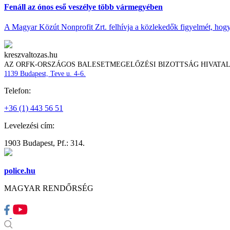
Fenáll az ónos eső veszélye több vármegyében
A Magyar Közút Nonprofit Zrt. felhívja a közlekedők figyelmét, hogy c
kreszvaltozas.hu
AZ ORFK-ORSZÁGOS BALESETMEGELŐZÉSI BIZOTTSÁG HIVATA
1139 Budapest, Teve u. 4-6.
Telefon:
+36 (1) 443 56 51
Levelezési cím:
1903 Budapest, Pf.: 314.
police.hu
MAGYAR RENDŐRSÉG