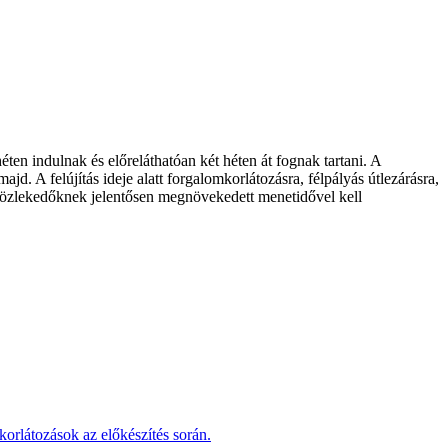
n indulnak és előreláthatóan két héten át fognak tartani. A
jd. A felújítás ideje alatt forgalomkorlátozásra, félpályás útlezárásra,
t közlekedőknek jelentősen megnövekedett menetidővel kell
korlátozások az előkészítés során.