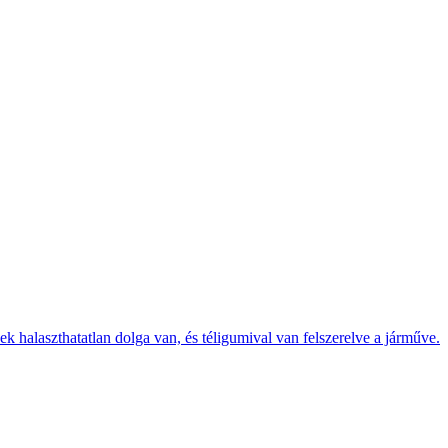
k halaszthatatlan dolga van, és téligumival van felszerelve a járműve.