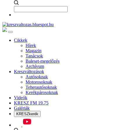
Cikkek
Hírek
Magazin
Tanácsok
Baleset-megelőzés
Archívum
Kreszváltozások
Autósoknak
Motorosoknak
Teherautósoknak
Kerékpárosoknak
Videók
KRESZ FM 19.75
Galériák
KRESZkerék