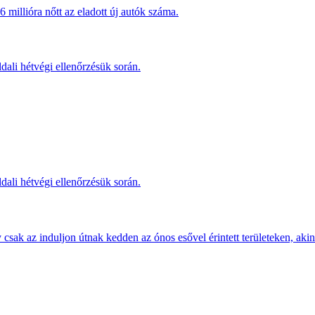
millióra nőtt az eladott új autók száma.
dali hétvégi ellenőrzésük során.
dali hétvégi ellenőrzésük során.
sak az induljon útnak kedden az ónos esővel érintett területeken, akine