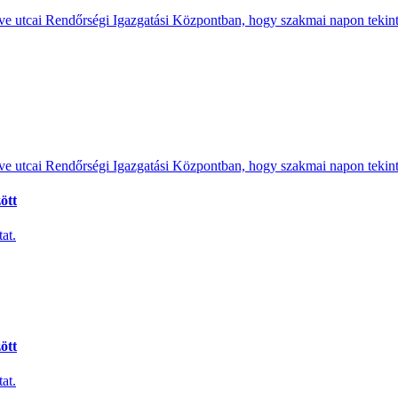
e utcai Rendőrségi Igazgatási Központban, hogy szakmai napon tekints
e utcai Rendőrségi Igazgatási Központban, hogy szakmai napon tekints
ött
at.
ött
at.