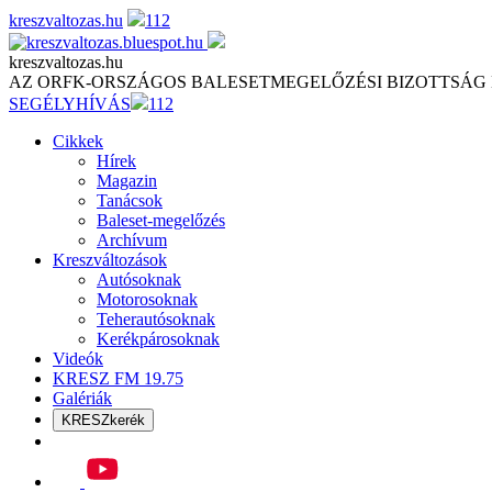
Skip
kreszvaltozas.hu
112
to
content
kreszvaltozas.hu
AZ ORFK-ORSZÁGOS BALESETMEGELŐZÉSI BIZOTTSÁG
SEGÉLYHÍVÁS
112
Cikkek
Hírek
Magazin
Tanácsok
Baleset-megelőzés
Archívum
Kreszváltozások
Autósoknak
Motorosoknak
Teherautósoknak
Kerékpárosoknak
Videók
KRESZ FM 19.75
Galériák
KRESZkerék