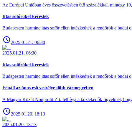
Az Európai Unióban éves összevetésben 0,8 százalékkal, mintegy 10,6 
Ittas sofőröket kerestek
Budapesten harminc ittas sofőr ellen intézkedtek a rendőrök a budai ol
2025.01.21. 06:30
2025.01.21. 06:30
Ittas sofőröket kerestek
Budapesten harminc ittas sofőr ellen intézkedtek a rendőrök a budai ol
Fenáll az ónos eső veszélye több vármegyében
A Magyar Közút Nonprofit Zrt. felhívja a közlekedők figyelmét, hogy c
2025.01.20. 18:13
2025.01.20. 18:13