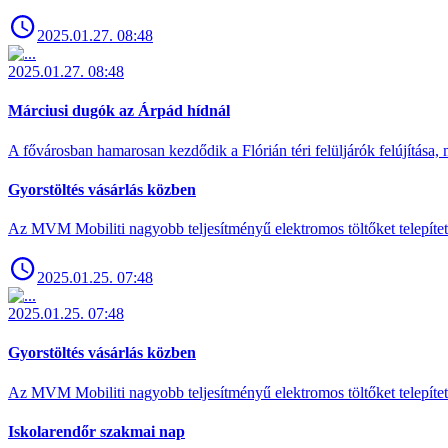
2025.01.27. 08:48
2025.01.27. 08:48
Márciusi dugók az Árpád hídnál
A fővárosban hamarosan kezdődik a Flórián téri felüljárók felújítása, 
Gyorstöltés vásárlás közben
Az MVM Mobiliti nagyobb teljesítményű elektromos töltőket telepíte
2025.01.25. 07:48
2025.01.25. 07:48
Gyorstöltés vásárlás közben
Az MVM Mobiliti nagyobb teljesítményű elektromos töltőket telepíte
Iskolarendőr szakmai nap