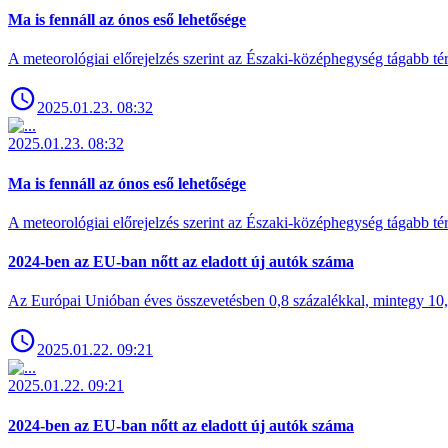
Ma is fennáll az ónos eső lehetősége
A meteorológiai előrejelzés szerint az Északi-középhegység tágabb t
2025.01.23. 08:32
2025.01.23. 08:32
Ma is fennáll az ónos eső lehetősége
A meteorológiai előrejelzés szerint az Északi-középhegység tágabb t
2024-ben az EU-ban nőtt az eladott új autók száma
Az Európai Unióban éves összevetésben 0,8 százalékkal, mintegy 10,6 
2025.01.22. 09:21
2025.01.22. 09:21
2024-ben az EU-ban nőtt az eladott új autók száma