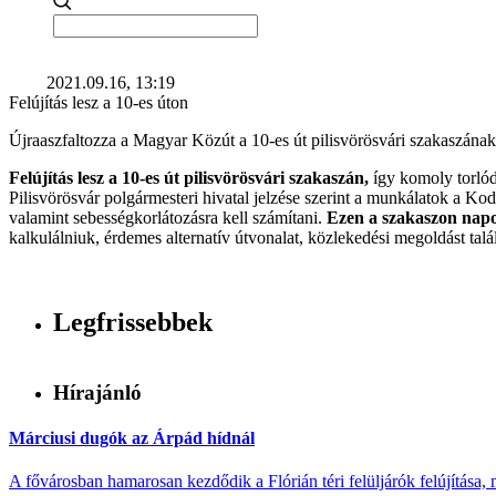
2021.09.16, 13:19
Felújítás lesz a 10-es úton
Újraaszfaltozza a Magyar Közút a 10-es út pilisvörösvári szakaszának 
Felújítás lesz a 10-es út pilisvörösvári szakaszán,
így komoly torlód
Pilisvörösvár polgármesteri hivatal jelzése szerint a munkálatok a Kodá
valamint sebességkorlátozásra kell számítani.
Ezen a szakaszon napo
kalkulálniuk, érdemes alternatív útvonalat, közlekedési megoldást talá
Legfrissebbek
Hírajánló
Márciusi dugók az Árpád hídnál
A fővárosban hamarosan kezdődik a Flórián téri felüljárók felújítása, 