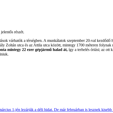
jelentős részét.
ások várhatók a térségben. A munkálatok szeptember 20-val kezdődő héte
ly Zoltán utca és az Attila utca között, mintegy 1700 méteren folynak ma
nta mintegy 22 ezer gépjármű halad át,
így a terhelés óriási; az ot
lniuk.
március 1-jén lezárják a déli hidat. De már februárban is lesznek kisebb 