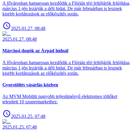
A fővárosban hamarosan kezdődik a Flórián téri felüljárók felújítása,
március 1-jén lezárják a déli hidat. De már februárban is lesznek
kisebb korlátozások az előkészítés során.
2025.01.27. 08:48
2025.01.27. 08:48
Márciusi dugók az Árpád hídnál
A fővárosban hamarosan kezdődik a Flórián téri felüljárók felújítása,
március 1-jén lezárják a déli hidat. De már februárban is lesznek
kisebb korlátozások az előkészítés során.
Gyorstöltés vásárlás közben
Az MVM Mobiliti nagyobb teljesítményű elektromos töltőket
telepített 10 szupermarkethez.
2025.01.25. 07:48
2025.01.25. 07:48