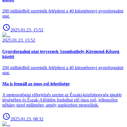
200 milliárdból szeretnék felépíteni a 40 kilométernyi gyorsforgalmi
utat.
2025.01.23. 15:52
2025.01.23. 15:52
Gyorsforgalmi utat terveznek Szombathely-Körmend-Kőszeg
között
200 milliárdból szeretnék felépíteni a 40 kilométernyi gyorsforgalmi
utat.
Ma is fennáll az ónos eső lehetősége
A meteorológiai előrejelzés szerint az Északi-középhegység tágabb
térségében és Észak-Alföldön fordulhat elő ónos eső, jellemzően
néhány tized milliméter, amely napközben megszűnik.
2025.01.23. 08:32