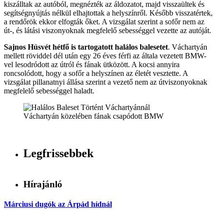
kiszálltak az autóból, megnézték az áldozatot, majd visszaültek és
segítségnyújtás nélkül elhajtottak a helyszínről. Később visszatértek,
a rendőrök ekkor elfogták őket. A vizsgálat szerint a sofőr nem az
út-, és látási viszonyoknak megfelelő sebességgel vezette az autóját.
Sajnos Húsvét hétfő is tartogatott halálos balesetet
. Váchartyán
mellett röviddel dél után egy 26 éves férfi az általa vezetett BMW-
vel lesodródott az útról és fának ütközött. A kocsi annyira
roncsolódott, hogy a sofőr a helyszínen az életét vesztette. A
vizsgálat pillanatnyi állása szerint a vezető nem az útviszonyoknak
megfelelő sebességgel haladt.
Váchartyán közelében fának csapódott BMW
Legfrissebbek
Hírajánló
Márciusi dugók az Árpád hídnál