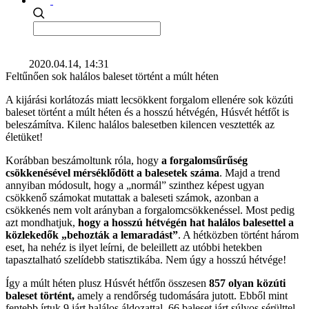
2020.04.14, 14:31
Feltűnően sok halálos baleset történt a múlt héten
A kijárási korlátozás miatt lecsökkent forgalom ellenére sok közúti
baleset történt a múlt héten és a hosszú hétvégén, Húsvét hétfőt is
beleszámítva. Kilenc halálos balesetben kilencen vesztették az
életüket!
Korábban beszámoltunk róla, hogy
a forgalomsűrűség
csökkenésével mérséklődött a balesetek száma
. Majd a trend
annyiban módosult, hogy a „normál” szinthez képest ugyan
csökkenő számokat mutattak a baleseti számok, azonban a
csökkenés nem volt arányban a forgalomcsökkenéssel. Most pedig
azt mondhatjuk,
hogy a hosszú hétvégén hat halálos balesettel a
közlekedők „behozták a lemaradást”
. A hétközben történt három
eset, ha nehéz is ilyet leírni, de beleillett az utóbbi hetekben
tapasztalható szelídebb statisztikába. Nem úgy a hosszú hétvége!
Így a múlt héten plusz Húsvét hétfőn összesen
857 olyan közúti
baleset történt,
amely a rendőrség tudomására jutott. Ebből mint
fentebb írtuk 9 járt halálos áldozattal. 66 baleset járt súlyos sérülttel,