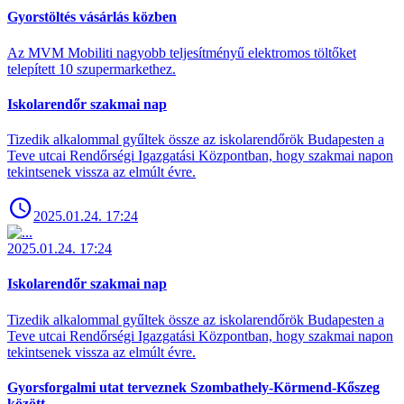
Gyorstöltés vásárlás közben
Az MVM Mobiliti nagyobb teljesítményű elektromos töltőket
telepített 10 szupermarkethez.
Iskolarendőr szakmai nap
Tizedik alkalommal gyűltek össze az iskolarendőrök Budapesten a
Teve utcai Rendőrségi Igazgatási Központban, hogy szakmai napon
tekintsenek vissza az elmúlt évre.
2025.01.24. 17:24
2025.01.24. 17:24
Iskolarendőr szakmai nap
Tizedik alkalommal gyűltek össze az iskolarendőrök Budapesten a
Teve utcai Rendőrségi Igazgatási Központban, hogy szakmai napon
tekintsenek vissza az elmúlt évre.
Gyorsforgalmi utat terveznek Szombathely-Körmend-Kőszeg
között