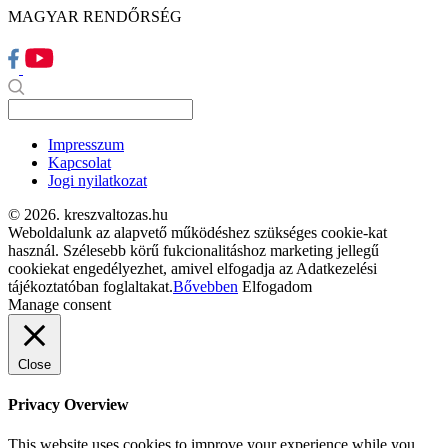
MAGYAR RENDŐRSÉG
Impresszum
Kapcsolat
Jogi nyilatkozat
© 2026. kreszvaltozas.hu
Weboldalunk az alapvető működéshez szükséges cookie-kat
használ. Szélesebb körű fukcionalitáshoz marketing jellegű
cookiekat engedélyezhet, amivel elfogadja az Adatkezelési
tájékoztatóban foglaltakat.
Bővebben
Elfogadom
Manage consent
Close
Privacy Overview
This website uses cookies to improve your experience while you