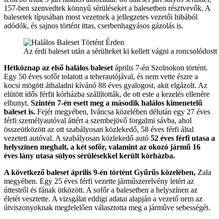
157-ben szenvedtek könnyű sérüléseket a balesetben résztvevők. A
balesetek típusában most vezetnek a jellegzetes vezetői hibából
adódók, és sajnos történt ittas, cserbenhagyásos gázolás is.
Az érdi baleset után a sérülteket ki kellett vágni a roncsolódostt
Hétköznap az első halálos baleset
április 7-én Szolnokon történt.
Egy 50 éves sofőr tolatott a teherautójával, és nem vette észre a
kocsi mögött áthaladni kívánó 88 éves gyalogost, akit elgázolt. Az
elütött idős férfit kórházba szállították, de ott este a kezelés ellenére
elhunyt.
Szintén 7-én esett meg a második halálos kimenetelű
baleset is.
Fejér megyében, Iváncsa közelében délután egy 27 éves
férfi személyautóval áttért a szembejövő forgalmi sávba, ahol
összeütközött az ott szabályosan közlekedő, 58 éves férfi által
vezetett autóval. A szabályosan közlekedő autó
52 éves férfi utasa a
helyszínen meghalt, a két sofőr, valamint az okozó jármű 16
éves lány utasa súlyos sérülésekkel került kórházba.
A következő baleset április 9-én történt Gyűrűs közelében,
Zala
megyében. Egy 25 éves férfi vezette járműszerelvény letért az
úttestről és fának ütközött. A sofőr a balesetben a helyszínen az
életét vesztette. A vizsgálat eddigi adatai alapján a vezető nem az
útviszonyoknak megfelelően választotta meg a járműve sebességét.