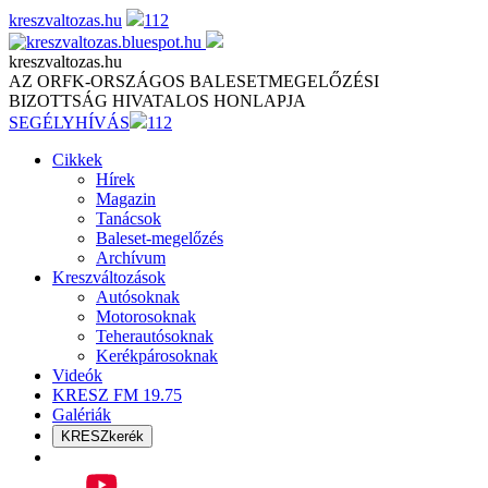
Skip
kreszvaltozas.hu
112
to
content
kreszvaltozas.hu
AZ ORFK-ORSZÁGOS BALESETMEGELŐZÉSI
BIZOTTSÁG HIVATALOS HONLAPJA
SEGÉLYHÍVÁS
112
Cikkek
Hírek
Magazin
Tanácsok
Baleset-megelőzés
Archívum
Kreszváltozások
Autósoknak
Motorosoknak
Teherautósoknak
Kerékpárosoknak
Videók
KRESZ FM 19.75
Galériák
KRESZkerék