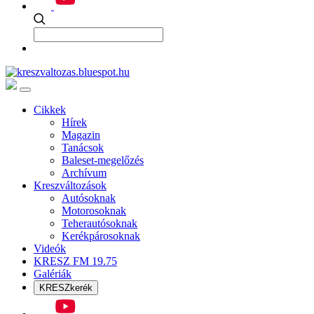
Cikkek
Hírek
Magazin
Tanácsok
Baleset-megelőzés
Archívum
Kreszváltozások
Autósoknak
Motorosoknak
Teherautósoknak
Kerékpárosoknak
Videók
KRESZ FM 19.75
Galériák
KRESZkerék