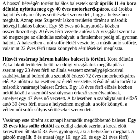
A hosszú hétvégén történt halálos balesetek sorát
április 11-én kora
délután nyitotta meg egy 40 éves motorkerékpáros
, aki árokba
hajtott és olyan súlyos sérüléseket szenvedett, hogy a helyszínen
meghalt. Aznap este Szigetvár lakott területén történt a második
hétvégi halálos baleset. Egy 55 éves nő kanyarodás közben
összeütközött egy 20 éves férfi vezette autóval. A vizsgálat szerint a
nő megszegte az elindulás szabályait, a fiatalember pedig túl gyorsan
hajtott. A balesetben a női sofőr életét vesztette, a másik autó sofőrje,
valamint 22 éves férfi utasa könnyebb sérülésekkel megúszta.
Húsvét vasárnap három halálos baleset is történt
. Kora délután
Ajka lakott területén belül az eddigi vizsgálatok megállapítása
szerint egy 23 éves férfi az általa vezetett személygépkocsival
szabálytalanul befordult a szemből érkező 72 éves motorkerékpáros
elé. Az utóbbi a balesetben az életét vesztette. Késő délután történt a
második vasárnapi baleset Érden. Egy 18 éves férfi előzés közben
nekiütközött a szemből szabályosan érkező személyautónak,
amelyet egy 47 éves nő vezetett. A balesetben a szabálytalanul előző
autó 30 éves férfi utasa a helyszínen meghalt, a sofőr könnyű, a
vétlen női sofőr súlyos sérüléseket szenvedett.
Vasárnap este történt az aznapi harmadik megdöbbentő baleset.
Egy
33 éves ittas sofőr elütött
az eddigi adatok szerint a kocsi előtt
keresztben áthaladó 33 éves gyalogost, aki a helyszínen meghalt. A
gázoló megállt, ő és utasai (egy 19, egy 20, és egy 21 éves férfi)