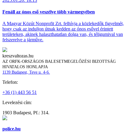
2025.01.20. 18:13
Fenáll az ónos eső veszélye több vármegyében
A Magyar Közút Nonprofit Zrt. felhívja a közlekedők figyelmét,
hogy csak az induljon útnak kedden az ónos esővel érintett
területeken, akinek halaszthatatlan dolga van, és téligumival van
felszerelve a járműve.
kreszvaltozas.hu
AZ ORFK-ORSZÁGOS BALESETMEGELŐZÉSI BIZOTTSÁG
HIVATALOS HONLAPJA
1139 Budapest, Teve u. 4-6.
Telefon:
+36 (1) 443 56 51
Levelezési cím:
1903 Budapest, Pf.: 314.
police.hu