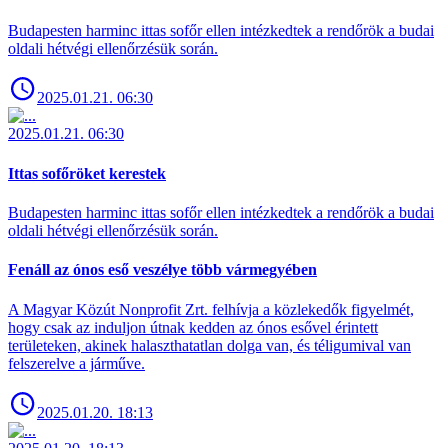
Budapesten harminc ittas sofőr ellen intézkedtek a rendőrök a budai
oldali hétvégi ellenőrzésük során.
2025.01.21. 06:30
2025.01.21. 06:30
Ittas sofőröket kerestek
Budapesten harminc ittas sofőr ellen intézkedtek a rendőrök a budai
oldali hétvégi ellenőrzésük során.
Fenáll az ónos eső veszélye több vármegyében
A Magyar Közút Nonprofit Zrt. felhívja a közlekedők figyelmét,
hogy csak az induljon útnak kedden az ónos esővel érintett
területeken, akinek halaszthatatlan dolga van, és téligumival van
felszerelve a járműve.
2025.01.20. 18:13