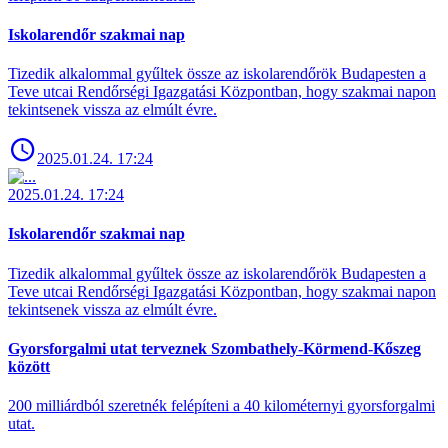
Iskolarendőr szakmai nap
Tizedik alkalommal gyűltek össze az iskolarendőrök Budapesten a
Teve utcai Rendőrségi Igazgatási Központban, hogy szakmai napon
tekintsenek vissza az elmúlt évre.
2025.01.24. 17:24
2025.01.24. 17:24
Iskolarendőr szakmai nap
Tizedik alkalommal gyűltek össze az iskolarendőrök Budapesten a
Teve utcai Rendőrségi Igazgatási Központban, hogy szakmai napon
tekintsenek vissza az elmúlt évre.
Gyorsforgalmi utat terveznek Szombathely-Körmend-Kőszeg
között
200 milliárdból szeretnék felépíteni a 40 kilométernyi gyorsforgalmi
utat.