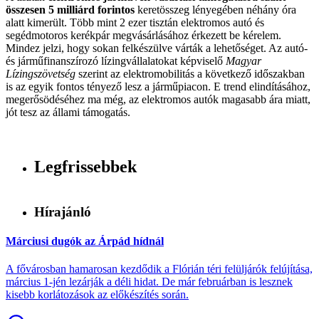
összesen 5 milliárd forintos
keretösszeg lényegében néhány óra
alatt kimerült. Több mint 2 ezer tisztán elektromos autó és
segédmotoros kerékpár megvásárlásához érkezett be kérelem.
Mindez jelzi, hogy sokan felkészülve várták a lehetőséget. Az autó-
és járműfinanszírozó lízingvállalatokat képviselő
Magyar
Lízingszövetség
szerint az elektromobilitás a következő időszakban
is az egyik fontos tényező lesz a járműpiacon. E trend elindításához,
megerősödéséhez ma még, az elektromos autók magasabb ára miatt,
jót tesz az állami támogatás.
Legfrissebbek
Hírajánló
Márciusi dugók az Árpád hídnál
A fővárosban hamarosan kezdődik a Flórián téri felüljárók felújítása,
március 1-jén lezárják a déli hidat. De már februárban is lesznek
kisebb korlátozások az előkészítés során.