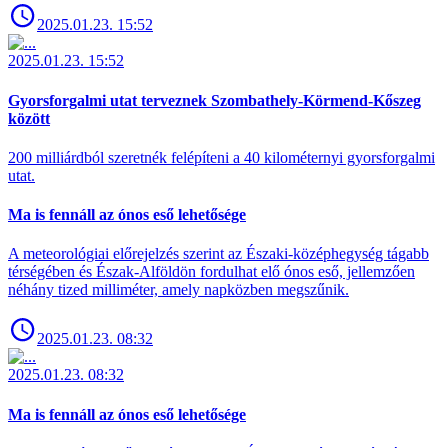
2025.01.23. 15:52
2025.01.23. 15:52
Gyorsforgalmi utat terveznek Szombathely-Körmend-Kőszeg
között
200 milliárdból szeretnék felépíteni a 40 kilométernyi gyorsforgalmi
utat.
Ma is fennáll az ónos eső lehetősége
A meteorológiai előrejelzés szerint az Északi-középhegység tágabb
térségében és Észak-Alföldön fordulhat elő ónos eső, jellemzően
néhány tized milliméter, amely napközben megszűnik.
2025.01.23. 08:32
2025.01.23. 08:32
Ma is fennáll az ónos eső lehetősége