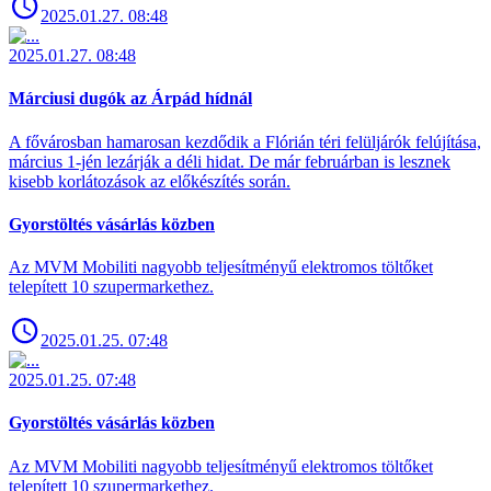
2025.01.27. 08:48
2025.01.27. 08:48
Márciusi dugók az Árpád hídnál
A fővárosban hamarosan kezdődik a Flórián téri felüljárók felújítása,
március 1-jén lezárják a déli hidat. De már februárban is lesznek
kisebb korlátozások az előkészítés során.
Gyorstöltés vásárlás közben
Az MVM Mobiliti nagyobb teljesítményű elektromos töltőket
telepített 10 szupermarkethez.
2025.01.25. 07:48
2025.01.25. 07:48
Gyorstöltés vásárlás közben
Az MVM Mobiliti nagyobb teljesítményű elektromos töltőket
telepített 10 szupermarkethez.