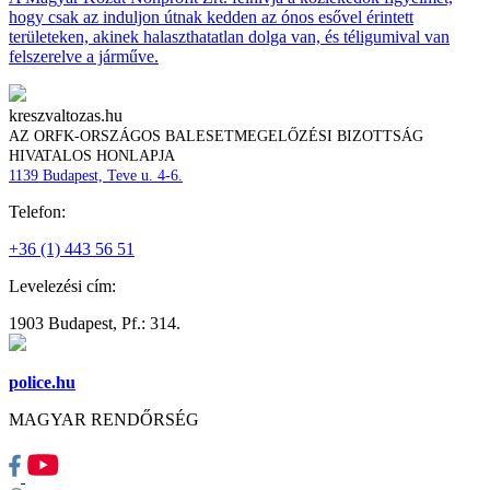
hogy csak az induljon útnak kedden az ónos esővel érintett
területeken, akinek halaszthatatlan dolga van, és téligumival van
felszerelve a járműve.
kreszvaltozas.hu
AZ ORFK-ORSZÁGOS BALESETMEGELŐZÉSI BIZOTTSÁG
HIVATALOS HONLAPJA
1139 Budapest, Teve u. 4-6.
Telefon:
+36 (1) 443 56 51
Levelezési cím:
1903 Budapest, Pf.: 314.
police.hu
MAGYAR RENDŐRSÉG