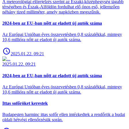
A meteorológiai előrejelzés szerint az Északi-középhegység tágabb
térségében és Észak-Alföldön fordulhat elő ónos eső, jellemzően
néhány tized milliméter, amely napközben megszűnik.
2024-ben az EU-ban nőtt az eladott új autók száma
Az Európai Unióban éves összevetésben 0,8 százalékkal, mintegy
10,6 millióra nőtt az eladott új autók száma.
2025.01.22. 09:21
2025.01.22. 09:21
2024-ben az EU-ban nőtt az eladott új autók száma
Az Európai Unióban éves összevetésben 0,8 százalékkal, mintegy
10,6 millióra nőtt az eladott új autók száma.
Ittas sofőröket kerestek
Budapesten harminc ittas sofőr ellen intézkedtek a rendőrök a budai
oldali hétvégi ellenőrzésük során.