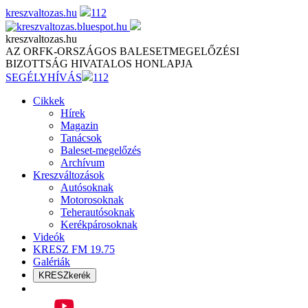
Skip
kreszvaltozas.hu
112
to
content
kreszvaltozas.hu
AZ ORFK-ORSZÁGOS BALESETMEGELŐZÉSI
BIZOTTSÁG HIVATALOS HONLAPJA
SEGÉLYHÍVÁS
112
Cikkek
Hírek
Magazin
Tanácsok
Baleset-megelőzés
Archívum
Kreszváltozások
Autósoknak
Motorosoknak
Teherautósoknak
Kerékpárosoknak
Videók
KRESZ FM 19.75
Galériák
KRESZkerék