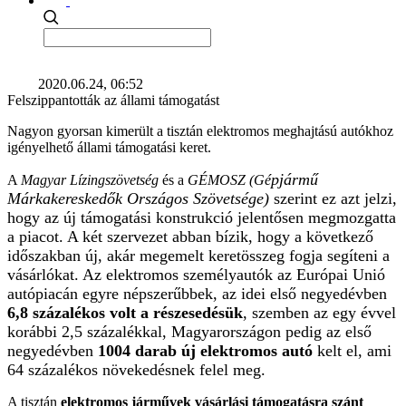
2020.06.24, 06:52
Felszippantották az állami támogatást
Nagyon gyorsan kimerült a tisztán elektromos meghajtású autókhoz
igényelhető állami támogatási keret.
pjármű
A
Magyar Lízingszövetség
és a
GÉMOSZ
(Gé
Márkakereskedők Országos Szövetsége)
szerint ez azt jelzi,
hogy az új támogatási konstrukció jelentősen megmozgatta
a piacot. A két szervezet abban bízik, hogy a következő
időszakban új, akár megemelt keretösszeg fogja segíteni a
vásárlókat. Az elektromos személyautók az Európai Unió
autópiacán egyre népszerűbbek, az idei első negyedévben
6,8 százalékos volt a részesedésük
, szemben az egy évvel
korábbi 2,5 százalékkal, Magyarországon pedig az első
negyedévben
1004 darab új elektromos autó
kelt el, ami
64 százalékos növekedésnek felel meg.
A tisztán
elektromos járművek vásárlási támogatásra szánt