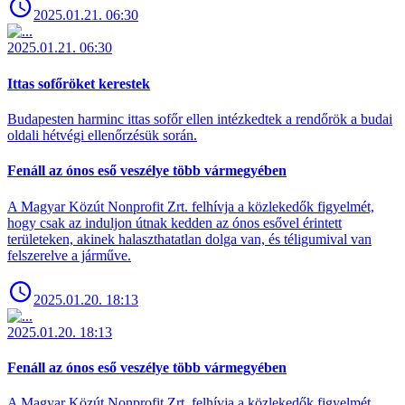
2025.01.21. 06:30
2025.01.21. 06:30
Ittas sofőröket kerestek
Budapesten harminc ittas sofőr ellen intézkedtek a rendőrök a budai
oldali hétvégi ellenőrzésük során.
Fenáll az ónos eső veszélye több vármegyében
A Magyar Közút Nonprofit Zrt. felhívja a közlekedők figyelmét,
hogy csak az induljon útnak kedden az ónos esővel érintett
területeken, akinek halaszthatatlan dolga van, és téligumival van
felszerelve a járműve.
2025.01.20. 18:13
2025.01.20. 18:13
Fenáll az ónos eső veszélye több vármegyében
A Magyar Közút Nonprofit Zrt. felhívja a közlekedők figyelmét,