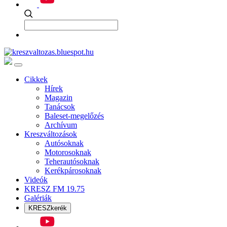
Cikkek
Hírek
Magazin
Tanácsok
Baleset-megelőzés
Archívum
Kreszváltozások
Autósoknak
Motorosoknak
Teherautósoknak
Kerékpárosoknak
Videók
KRESZ FM 19.75
Galériák
KRESZkerék