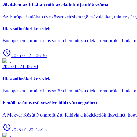
2024-ben az EU-ban nőtt az eladott új autók száma
Az Európai Unióban éves összevetésben 0,8 százalékkal, mintegy 10,6 
Ittas sofőröket kerestek
Budapesten harminc ittas sofőr ellen intézkedtek a rendőrök a budai ol
2025.01.21. 06:30
2025.01.21. 06:30
Ittas sofőröket kerestek
Budapesten harminc ittas sofőr ellen intézkedtek a rendőrök a budai ol
Fenáll az ónos eső veszélye több vármegyében
A Magyar Közút Nonprofit Zrt. felhívja a közlekedők figyelmét, hogy c
2025.01.20. 18:13