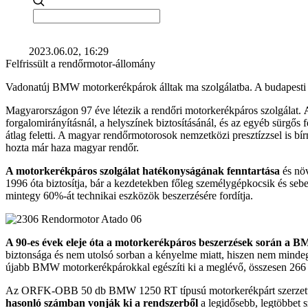
2023.06.02, 16:29
Felfrissült a rendőrmotor-állomány
Vadonatúj BMW motorkerékpárok álltak ma szolgálatba. A budapesti H
Magyarországon 97 éve létezik a rendőri motorkerékpáros szolgálat.
forgalomirányításnál, a helyszínek biztosításánál, és az egyéb sürgő
átlag feletti. A magyar rendőrmotorosok nemzetközi presztízzsel is b
hozta már haza magyar rendőr.
A motorkerékpáros szolgálat hatékonyságának fenntartása
és növ
1996 óta biztosítja, bár a kezdetekben főleg személygépkocsik és se
mintegy 60%-át technikai eszközök beszerzésére fordítja.
A 90-es évek eleje óta a motorkerékpáros beszerzések során a 
biztonsága és nem utolsó sorban a kényelme miatt, hiszen nem mindegy, 
újabb BMW motorkerékpárokkal egészíti ki a meglévő, összesen 266 gé
Az ORFK-OBB 50 db BMW 1250 RT típusú motorkerékpárt szerzett be,
hasonló számban vonják ki a rendszerből
a legidősebb, legtöbbet 