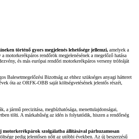
íneken történő gyors megjelenés lehetősége jellemzi,
amelyek a
hogy a motorkerékpáros rendőrök megjelenésének a megelőző hatása
dezvény, és más európai rendőri motorkerékpáros verseny trófeáját
gos Balesetmegelőzési Bizottság az ehhez szükséges anyagi hátteret
 évek óta az ORFK-OBB saját költségvetésének jelentős részét,
ák, a jármű precizitása, megbízhatósága, menettulajdonságai,
tben tölti. A márkahűség az idén is folytatódik, hiszen a rendőrség
j motorkerékpárok szolgálatba állításával párhuzamosan
ltsége pedig jelentősen nőtt az utóbbi években. Az új beszerzésű