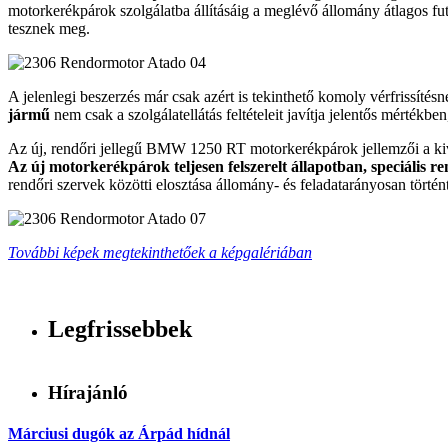
motorkerékpárok szolgálatba állításáig a meglévő állomány átlagos f
tesznek meg.
A jelenlegi beszerzés már csak azért is tekinthető komoly vérfrissíté
jármű
nem csak a szolgálatellátás feltételeit javítja jelentős mértékbe
Az új, rendőri jellegű BMW 1250 RT motorkerékpárok jellemzői a kivá
Az új motorkerékpárok teljesen felszerelt állapotban, speciális re
rendőri szervek közötti elosztása állomány- és feladatarányosan történ
További képek megtekinthetőek a képgalériában
Legfrissebbek
Hírajánló
Márciusi dugók az Árpád hídnál