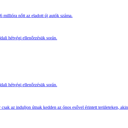
millióra nőtt az eladott új autók száma.
dali hétvégi ellenőrzésük során.
dali hétvégi ellenőrzésük során.
sak az induljon útnak kedden az ónos esővel érintett területeken, akine