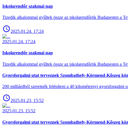
Iskolarendőr szakmai nap
Tizedik alkalommal gyűltek össze az iskolarendőrök Budapesten a Tev
2025.01.24. 17:24
2025.01.24. 17:24
Iskolarendőr szakmai nap
Tizedik alkalommal gyűltek össze az iskolarendőrök Budapesten a Tev
Gyorsforgalmi utat terveznek Szombathely-Körmend-Kőszeg köz
200 milliárdból szeretnék felépíteni a 40 kilométernyi gyorsforgalmi ut
2025.01.23. 15:52
2025.01.23. 15:52
Gyorsforgalmi utat terveznek Szombathely-Körmend-Kőszeg köz