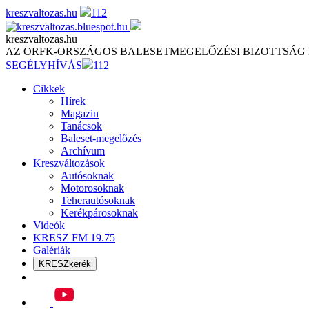
Skip
kreszvaltozas.hu
112
to
content
kreszvaltozas.hu
AZ ORFK-ORSZÁGOS BALESETMEGELŐZÉSI BIZOTTSÁG
SEGÉLYHÍVÁS
112
Cikkek
Hírek
Magazin
Tanácsok
Baleset-megelőzés
Archívum
Kreszváltozások
Autósoknak
Motorosoknak
Teherautósoknak
Kerékpárosoknak
Videók
KRESZ FM 19.75
Galériák
KRESZkerék