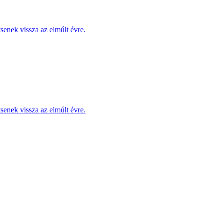
enek vissza az elmúlt évre.
enek vissza az elmúlt évre.