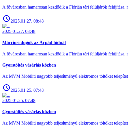
A fővárosban hamarosan kezdődik a Flórián téri felüljárók felújítása, 
2025.01.27. 08:48
2025.01.27. 08:48
Márciusi dugók az Árpád hídnál
A fővárosban hamarosan kezdődik a Flórián téri felüljárók felújítása, 
Gyorstöltés vásárlás közben
Az MVM Mobiliti nagyobb teljesítményű elektromos töltőket telepíte
2025.01.25. 07:48
2025.01.25. 07:48
Gyorstöltés vásárlás közben
Az MVM Mobiliti nagyobb teljesítményű elektromos töltőket telepíte