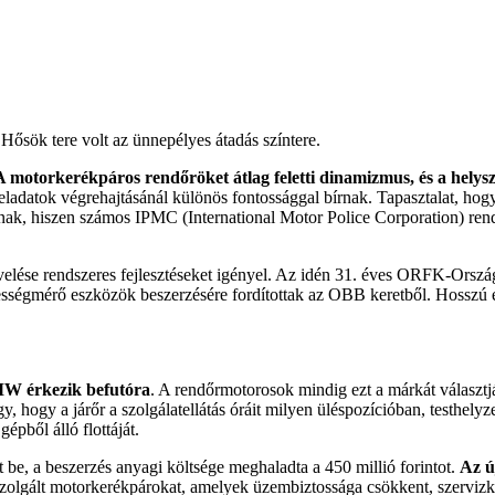
ősök tere volt az ünnepélyes átadás színtere.
A motorkerékpáros rendőröket átlag feletti dinamizmus, és a helysz
s feladatok végrehajtásánál különös fontossággal bírnak. Tapasztalat, 
írnak, hiszen számos IPMC (International Motor Police Corporation) ren
elése rendszeres fejlesztéseket igényel. Az idén 31. éves ORFK-Orszá
bességmérő eszközök beszerzésére fordítottak az OBB keretből. Hosszú
BMW érkezik befutóra
. A rendőrmotorosok mindig ezt a márkát választj
hogy a járőr a szolgálatellátás óráit milyen üléspozícióban, testhelyze
pből álló flottáját.
 a beszerzés anyagi költsége meghaladta a 450 millió forintot.
Az ú
szolgált motorkerékpárokat, amelyek üzembiztossága csökkent, szervizkö