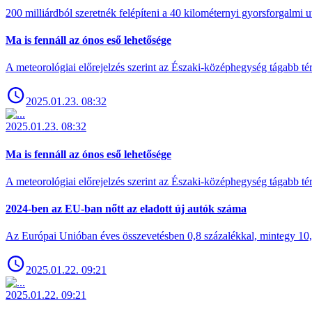
200 milliárdból szeretnék felépíteni a 40 kilométernyi gyorsforgalmi ut
Ma is fennáll az ónos eső lehetősége
A meteorológiai előrejelzés szerint az Északi-középhegység tágabb t
2025.01.23. 08:32
2025.01.23. 08:32
Ma is fennáll az ónos eső lehetősége
A meteorológiai előrejelzés szerint az Északi-középhegység tágabb t
2024-ben az EU-ban nőtt az eladott új autók száma
Az Európai Unióban éves összevetésben 0,8 százalékkal, mintegy 10,6 
2025.01.22. 09:21
2025.01.22. 09:21