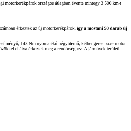
ségi motorkerékpárok országos átlagban évente mintegy 3 500 km-t
abszámban érkeztek az új motorkerékpárok,
így a mostani 50 darab új
 teljesítményű, 143 Nm nyomatékú négyütemű, kéthengeres boxermotor.
zökkel ellátva érkeztek meg a rendőrséghez. A járművek területi