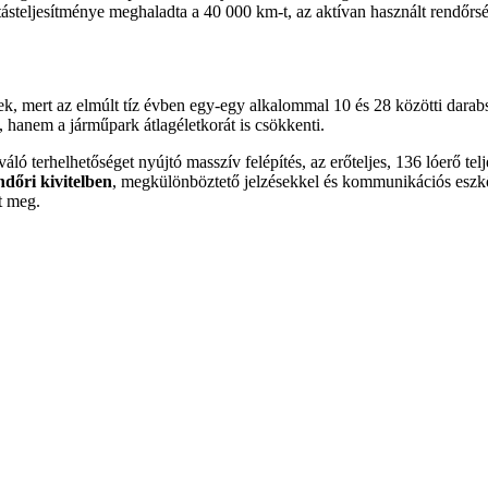
utásteljesítménye meghaladta a 40 000 km-t, az aktívan használt rendőr
snek, mert az elmúlt tíz évben egy-egy alkalommal 10 és 28 közötti dar
n, hanem a járműpark átlagéletkorát is csökkenti.
ló terhelhetőséget nyújtó masszív felépítés, az erőteljes, 136 lóerő
ndőri kivitelben
, megkülönböztető jelzésekkel és kommunikációs eszkö
t meg.