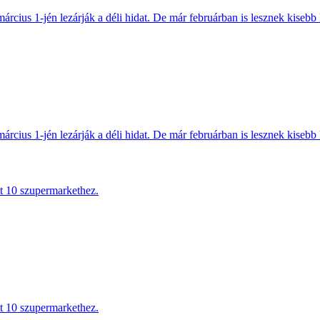
március 1-jén lezárják a déli hidat. De már februárban is lesznek kisebb 
március 1-jén lezárják a déli hidat. De már februárban is lesznek kisebb 
tt 10 szupermarkethez.
tt 10 szupermarkethez.