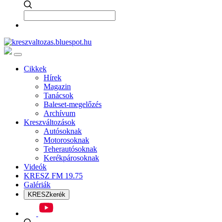
Cikkek
Hírek
Magazin
Tanácsok
Baleset-megelőzés
Archívum
Kreszváltozások
Autósoknak
Motorosoknak
Teherautósoknak
Kerékpárosoknak
Videók
KRESZ FM 19.75
Galériák
KRESZkerék