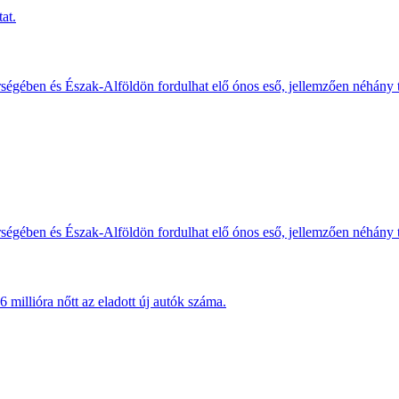
at.
érségében és Észak-Alföldön fordulhat elő ónos eső, jellemzően néhány
érségében és Észak-Alföldön fordulhat elő ónos eső, jellemzően néhány
millióra nőtt az eladott új autók száma.