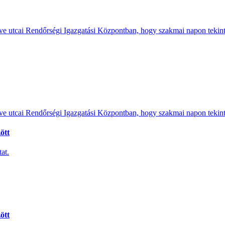
e utcai Rendőrségi Igazgatási Központban, hogy szakmai napon tekints
e utcai Rendőrségi Igazgatási Központban, hogy szakmai napon tekints
ött
at.
ött