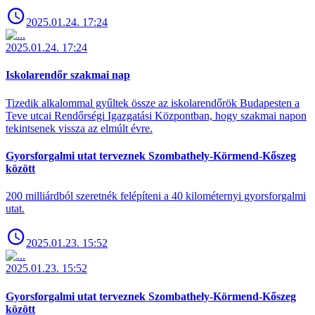
2025.01.24. 17:24
2025.01.24. 17:24
Iskolarendőr szakmai nap
Tizedik alkalommal gyűltek össze az iskolarendőrök Budapesten a
Teve utcai Rendőrségi Igazgatási Központban, hogy szakmai napon
tekintsenek vissza az elmúlt évre.
Gyorsforgalmi utat terveznek Szombathely-Körmend-Kőszeg
között
200 milliárdból szeretnék felépíteni a 40 kilométernyi gyorsforgalmi
utat.
2025.01.23. 15:52
2025.01.23. 15:52
Gyorsforgalmi utat terveznek Szombathely-Körmend-Kőszeg
között