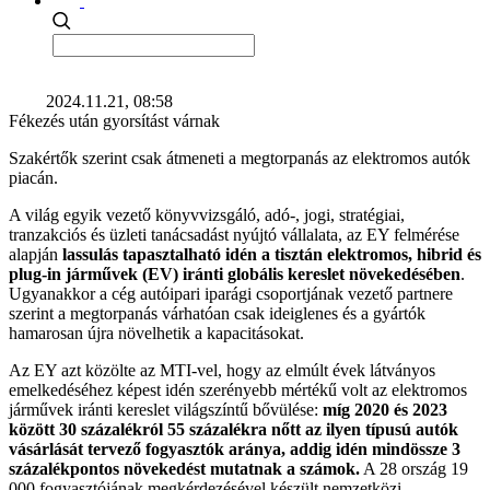
2024.11.21, 08:58
Fékezés után gyorsítást várnak
Szakértők szerint csak átmeneti a megtorpanás az elektromos autók
piacán.
A világ egyik vezető könyvvizsgáló, adó-, jogi, stratégiai,
tranzakciós és üzleti tanácsadást nyújtó vállalata, az EY felmérése
alapján
lassulás tapasztalható idén a tisztán elektromos, hibrid és
plug-in járművek (EV) iránti globális kereslet növekedésében
.
Ugyanakkor a cég autóipari iparági csoportjának vezető partnere
szerint a megtorpanás várhatóan csak ideiglenes és a gyártók
hamarosan újra növelhetik a kapacitásokat.
Az EY azt közölte az MTI-vel, hogy az elmúlt évek látványos
emelkedéséhez képest idén szerényebb mértékű volt az elektromos
járművek iránti kereslet világszíntű bővülése:
míg 2020 és 2023
között 30 százalékról 55 százalékra nőtt az ilyen típusú autók
vásárlását tervező fogyasztók aránya, addig idén mindössze 3
százalékpontos növekedést mutatnak a számok.
A 28 ország 19
000 fogyasztójának megkérdezésével készült nemzetközi