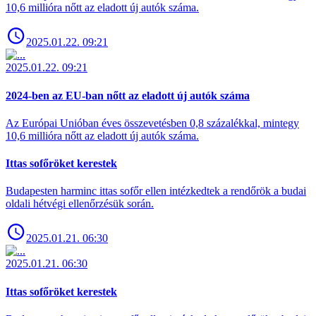
10,6 millióra nőtt az eladott új autók száma.
2025.01.22. 09:21
2025.01.22. 09:21
2024-ben az EU-ban nőtt az eladott új autók száma
Az Európai Unióban éves összevetésben 0,8 százalékkal, mintegy
10,6 millióra nőtt az eladott új autók száma.
Ittas sofőröket kerestek
Budapesten harminc ittas sofőr ellen intézkedtek a rendőrök a budai
oldali hétvégi ellenőrzésük során.
2025.01.21. 06:30
2025.01.21. 06:30
Ittas sofőröket kerestek