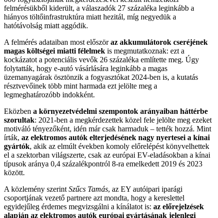
felmérésükből kiderült, a válaszadók 27 százaléka leginkább a
hiányos töltőinfrastruktúra miatt hezitál, míg negyedük a
hatótávolság miatt aggódik.
A felmérés adataiban most először
az akkumulátorok cseréjének
magas költségei miatti félelmek
is megmutatkoznak: ezt a
kockázatot a potenciális vevők 26 százaléka említette meg. Úgy
folytatták, hogy e-autó vásárlására leginkább a magas
üzemanyagárak ösztönzik a fogyasztókat 2024-ben is, a kutatás
résztvevőinek több mint harmada ezt jelölte meg a
legmeghatározóbb indokként.
Eközben
a környezetvédelmi szempontok arányaiban háttérbe
szorultak
: 2021-ben a megkérdezettek közel fele jelölte meg ezeket
motiváló tényezőként, idén már csak harmaduk – tették hozzá. Mint
írták,
az elektromos autók elterjedésének nagy nyertesei a kínai
gyártók
, akik az elmúlt években komoly előrelépést könyvelhettek
el a szektorban világszerte, csak az európai EV-eladásokban a kínai
típusok aránya 0,4 százalékpontról 8-ra emelkedett 2019 és 2023
között.
A közlemény szerint
Szűcs Tamás
, az EY autóipari iparági
csoportjának vezető partnere azt mondta, hogy a kereslettel
egyidejűleg érdemes megvizsgálni a kínálatot is:
az előrejelzések
alapján az elektromos autók európai gyártásának jelenlegi