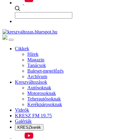
Cikkek
Hírek
Magazin
Tanácsok
Baleset-megelőzés
Archívum
Kreszváltozások
Autósoknak
Motorosoknak
Teherautósoknak
Kerékpárosoknak
Videók
KRESZ FM 19.75
Galériák
KRESZkerék