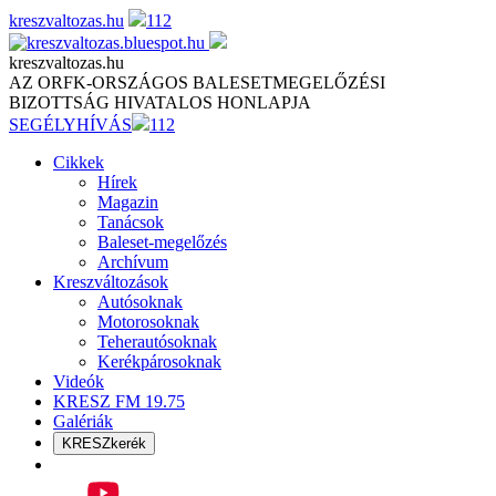
Skip
kreszvaltozas.hu
112
to
content
kreszvaltozas.hu
AZ ORFK-ORSZÁGOS BALESETMEGELŐZÉSI
BIZOTTSÁG HIVATALOS HONLAPJA
SEGÉLYHÍVÁS
112
Cikkek
Hírek
Magazin
Tanácsok
Baleset-megelőzés
Archívum
Kreszváltozások
Autósoknak
Motorosoknak
Teherautósoknak
Kerékpárosoknak
Videók
KRESZ FM 19.75
Galériák
KRESZkerék