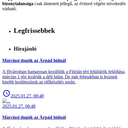
bizonytalansága
csak átmeneti jellegű, az évtized végére növekedés
várható.
Legfrissebbek
Hírajánló
Márciusi dugók az Árpád hídnál
A fővárosban hamarosan kezdődik a Flórián téri felüljárók felújítása,
március 1-jén lezárják a déli hidat. De már februárban is lesznek
kisebb korlátozások az előkészítés során.
2025.01.27. 08:48
2025.01.27. 08:48
Márciusi dugók az Árpád hídnál