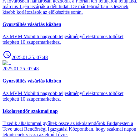
A fővárosban hamarosan kezdődik a Flórián téri felüljárók felújítása,
március 1-jén lezárják a déli hidat. De már februárban is lesznek
kisebb korlátozások az előkészítés során.
Gyorstöltés vásárlás közben
Az MVM Mobiliti nagyobb teljesítményű elektromos töltőket
telepített 10 szupermarkethez.
2025.01.25. 07:48
2025.01.25. 07:48
Gyorstöltés vásárlás közben
Az MVM Mobiliti nagyobb teljesítményű elektromos töltőket
telepített 10 szupermarkethez.
Iskolarendőr szakmai nap
Tizedik alkalommal gyűltek össze az iskolarendőrök Budapesten a
Teve utcai Rendőrségi Igazgatási Központban, hogy szakmai napon
tekintsenek vissza az elmúlt évre.