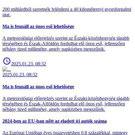
200 milliárdból szeretnék felépíteni a 40 kilométernyi gyorsforgalmi
utat.
Ma is fennáll az ónos eső lehetősége
A meteorológiai előrejelzés szerint az Északi-középhegység tágabb
térségében és Észak-Alföldön fordulhat elő ónos eső, jellemzően
néhány tized milliméter, amely napközben megszűnik.
2025.01.23. 08:32
2025.01.23. 08:32
Ma is fennáll az ónos eső lehetősége
A meteorológiai előrejelzés szerint az Északi-középhegység tágabb
térségében és Észak-Alföldön fordulhat elő ónos eső, jellemzően
néhány tized milliméter, amely napközben megszűnik.
2024-ben az EU-ban nőtt az eladott új autók száma
Az Európai Unióban éves összevetésben 0,8 százalékkal, mintegy