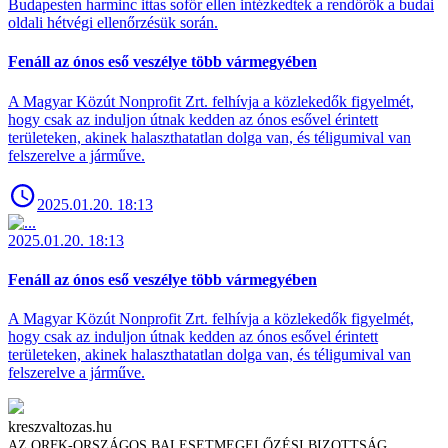
Budapesten harminc ittas sofőr ellen intézkedtek a rendőrök a budai
oldali hétvégi ellenőrzésük során.
Fenáll az ónos eső veszélye több vármegyében
A Magyar Közút Nonprofit Zrt. felhívja a közlekedők figyelmét,
hogy csak az induljon útnak kedden az ónos esővel érintett
területeken, akinek halaszthatatlan dolga van, és téligumival van
felszerelve a járműve.
2025.01.20. 18:13
2025.01.20. 18:13
Fenáll az ónos eső veszélye több vármegyében
A Magyar Közút Nonprofit Zrt. felhívja a közlekedők figyelmét,
hogy csak az induljon útnak kedden az ónos esővel érintett
területeken, akinek halaszthatatlan dolga van, és téligumival van
felszerelve a járműve.
kreszvaltozas.hu
AZ ORFK-ORSZÁGOS BALESETMEGELŐZÉSI BIZOTTSÁG