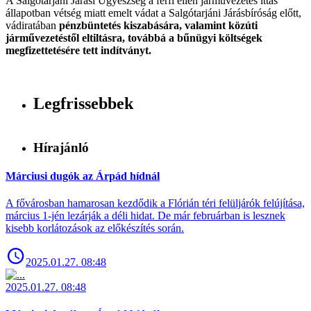
A Salgótarjáni Járási Ügyészség a férfi ellen járművezetés ittas
állapotban vétség miatt emelt vádat a Salgótarjáni Járásbíróság előtt,
vádiratában
pénzbüntetés kiszabására, valamint közúti
járművezetéstől eltiltásra, továbbá a bűnügyi költségek
megfizettetésére tett indítványt.
Legfrissebbek
Hírajánló
Márciusi dugók az Árpád hídnál
A fővárosban hamarosan kezdődik a Flórián téri felüljárók felújítása,
március 1-jén lezárják a déli hidat. De már februárban is lesznek
kisebb korlátozások az előkészítés során.
2025.01.27. 08:48
2025.01.27. 08:48