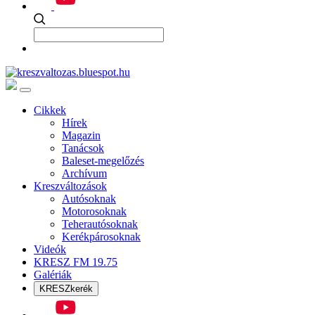
Cikkek
Hírek
Magazin
Tanácsok
Baleset-megelőzés
Archívum
Kreszváltozások
Autósoknak
Motorosoknak
Teherautósoknak
Kerékpárosoknak
Videók
KRESZ FM 19.75
Galériák
KRESZkerék