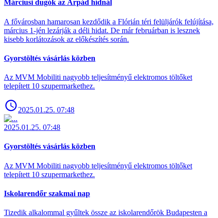
Márciusi dugók az Árpád hídnál
A fővárosban hamarosan kezdődik a Flórián téri felüljárók felújítása,
március 1-jén lezárják a déli hidat. De már februárban is lesznek
kisebb korlátozások az előkészítés során.
Gyorstöltés vásárlás közben
Az MVM Mobiliti nagyobb teljesítményű elektromos töltőket
telepített 10 szupermarkethez.
2025.01.25. 07:48
2025.01.25. 07:48
Gyorstöltés vásárlás közben
Az MVM Mobiliti nagyobb teljesítményű elektromos töltőket
telepített 10 szupermarkethez.
Iskolarendőr szakmai nap
Tizedik alkalommal gyűltek össze az iskolarendőrök Budapesten a