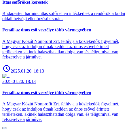
Ittas sofőröket kerestek
Budapesten harminc ittas sofőr ellen intézkedtek a rendőrök a budai
oldali hétvégi ellenőrzésük során.
Fenáll az ónos eső veszélye több vármegyében
A Magyar Közút Nonprofit Zrt. felhívja a közlekedők figyelmét,
hogy csak az induljon útnak kedden az ónos esővel érintett
területeken, akinek halaszthatatlan dolga van, és téligumival van
felszerelve a járműve.
2025.01.20. 18:13
2025.01.20. 18:13
Fenáll az ónos eső veszélye több vármegyében
A Magyar Közút Nonprofit Zrt. felhívja a közlekedők figyelmét,
hogy csak az induljon útnak kedden az ónos esővel érintett
területeken, akinek halaszthatatlan dolga van, és téligumival van
felszerelve a járműve.