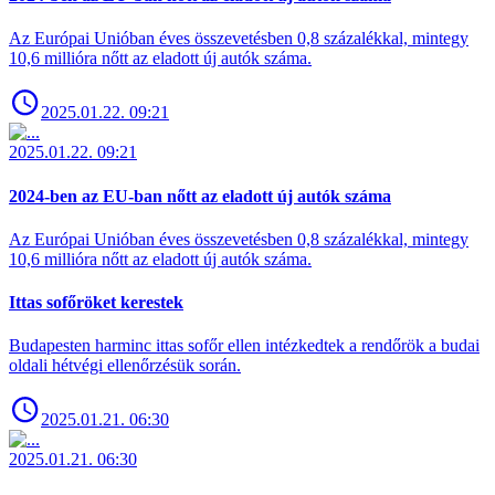
Az Európai Unióban éves összevetésben 0,8 százalékkal, mintegy
10,6 millióra nőtt az eladott új autók száma.
2025.01.22. 09:21
2025.01.22. 09:21
2024-ben az EU-ban nőtt az eladott új autók száma
Az Európai Unióban éves összevetésben 0,8 százalékkal, mintegy
10,6 millióra nőtt az eladott új autók száma.
Ittas sofőröket kerestek
Budapesten harminc ittas sofőr ellen intézkedtek a rendőrök a budai
oldali hétvégi ellenőrzésük során.
2025.01.21. 06:30
2025.01.21. 06:30