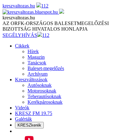
Skip
kreszvaltozas.hu
112
to
content
kreszvaltozas.hu
AZ ORFK-ORSZÁGOS BALESETMEGELŐZÉSI
BIZOTTSÁG HIVATALOS HONLAPJA
SEGÉLYHÍVÁS
112
Cikkek
Hírek
Magazin
Tanácsok
Baleset-megelőzés
Archívum
Kreszváltozások
Autósoknak
Motorosoknak
Teherautósoknak
Kerékpárosoknak
Videók
KRESZ FM 19.75
Galériák
KRESZkerék