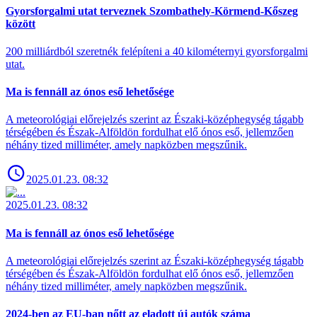
Gyorsforgalmi utat terveznek Szombathely-Körmend-Kőszeg
között
200 milliárdból szeretnék felépíteni a 40 kilométernyi gyorsforgalmi
utat.
Ma is fennáll az ónos eső lehetősége
A meteorológiai előrejelzés szerint az Északi-középhegység tágabb
térségében és Észak-Alföldön fordulhat elő ónos eső, jellemzően
néhány tized milliméter, amely napközben megszűnik.
2025.01.23. 08:32
2025.01.23. 08:32
Ma is fennáll az ónos eső lehetősége
A meteorológiai előrejelzés szerint az Északi-középhegység tágabb
térségében és Észak-Alföldön fordulhat elő ónos eső, jellemzően
néhány tized milliméter, amely napközben megszűnik.
2024-ben az EU-ban nőtt az eladott új autók száma