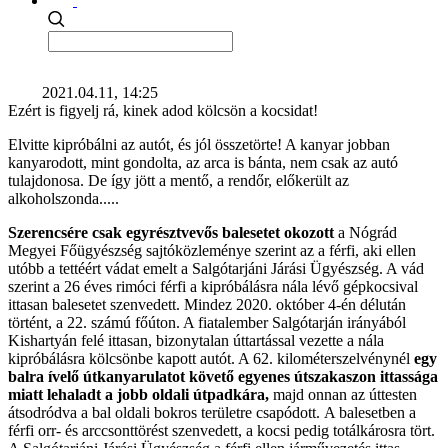
2021.04.11, 14:25
Ezért is figyelj rá, kinek adod kölcsön a kocsidat!
Elvitte kipróbálni az autót, és jól összetörte! A kanyar jobban
kanyarodott, mint gondolta, az arca is bánta, nem csak az autó
tulajdonosa. De így jött a mentő, a rendőr, előkerült az
alkoholszonda.....
Szerencsére csak egyrésztvevős balesetet okozott
a Nógrád
Megyei Főügyészség sajtóközleménye szerint az a férfi, aki ellen
utóbb a tettéért vádat emelt a Salgótarjáni Járási Ügyészség. A vád
szerint a 26 éves rimóci férfi a kipróbálásra nála lévő gépkocsival
ittasan balesetet szenvedett. Mindez 2020. október 4-én délután
történt, a 22. számú főúton. A fiatalember Salgótarján irányából
Kishartyán felé ittasan, bizonytalan úttartással vezette a nála
kipróbálásra kölcsönbe kapott autót. A 62. kilométerszelvénynél
egy
balra ívelő útkanyarulatot követő egyenes útszakaszon ittassága
miatt lehaladt a jobb oldali útpadkára,
majd onnan az úttesten
átsodródva a bal oldali bokros területre csapódott. A balesetben a
férfi orr- és arccsonttörést szenvedett, a kocsi pedig totálkárosra tört.