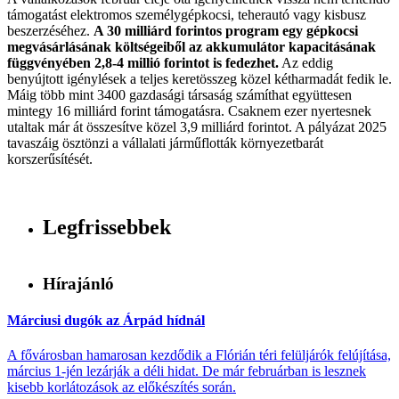
támogatást elektromos személygépkocsi, teherautó vagy kisbusz
beszerzéséhez.
A 30 milliárd forintos program egy gépkocsi
megvásárlásának költségeiből az akkumulátor kapacitásának
függvényében 2,8-4 millió forintot is fedezhet.
Az eddig
benyújtott igénylések a teljes keretösszeg közel kétharmadát fedik le.
Máig több mint 3400 gazdasági társaság számíthat együttesen
mintegy 16 milliárd forint támogatásra. Csaknem ezer nyertesnek
utaltak már át összesítve közel 3,9 milliárd forintot. A pályázat 2025
tavaszáig ösztönzi a vállalati járműflották környezetbarát
korszerűsítését.
Legfrissebbek
Hírajánló
Márciusi dugók az Árpád hídnál
A fővárosban hamarosan kezdődik a Flórián téri felüljárók felújítása,
március 1-jén lezárják a déli hidat. De már februárban is lesznek
kisebb korlátozások az előkészítés során.