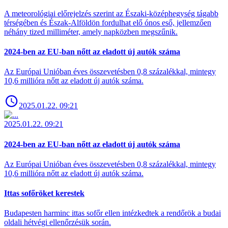
A meteorológiai előrejelzés szerint az Északi-középhegység tágabb
térségében és Észak-Alföldön fordulhat elő ónos eső, jellemzően
néhány tized milliméter, amely napközben megszűnik.
2024-ben az EU-ban nőtt az eladott új autók száma
Az Európai Unióban éves összevetésben 0,8 százalékkal, mintegy
10,6 millióra nőtt az eladott új autók száma.
2025.01.22. 09:21
2025.01.22. 09:21
2024-ben az EU-ban nőtt az eladott új autók száma
Az Európai Unióban éves összevetésben 0,8 százalékkal, mintegy
10,6 millióra nőtt az eladott új autók száma.
Ittas sofőröket kerestek
Budapesten harminc ittas sofőr ellen intézkedtek a rendőrök a budai
oldali hétvégi ellenőrzésük során.