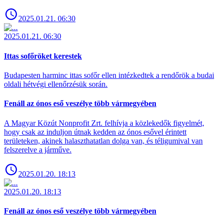
2025.01.21. 06:30
2025.01.21. 06:30
Ittas sofőröket kerestek
Budapesten harminc ittas sofőr ellen intézkedtek a rendőrök a budai
oldali hétvégi ellenőrzésük során.
Fenáll az ónos eső veszélye több vármegyében
A Magyar Közút Nonprofit Zrt. felhívja a közlekedők figyelmét,
hogy csak az induljon útnak kedden az ónos esővel érintett
területeken, akinek halaszthatatlan dolga van, és téligumival van
felszerelve a járműve.
2025.01.20. 18:13
2025.01.20. 18:13
Fenáll az ónos eső veszélye több vármegyében