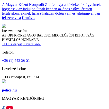
A Magyar Közút Nonprofit Zrt. felhívja a közlekedők figyelmét,
hogy csak az induljon útnak kedden az ónos esővel érintett
területeken, akinek halaszthatatlan dolga van, és téligumival van
felszerelve a járműve.
kreszvaltozas.hu
AZ ORFK-ORSZÁGOS BALESETMEGELŐZÉSI BIZOTTSÁG
HIVATALOS HONLAPJA
1139 Budapest, Teve u. 4-6.
Telefon:
+36 (1) 443 56 51
Levelezési cím:
1903 Budapest, Pf.: 314.
police.hu
MAGYAR RENDŐRSÉG