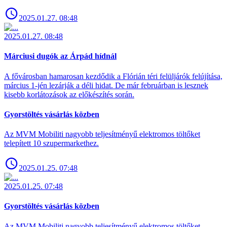
2025.01.27. 08:48
2025.01.27. 08:48
Márciusi dugók az Árpád hídnál
A fővárosban hamarosan kezdődik a Flórián téri felüljárók felújítása,
március 1-jén lezárják a déli hidat. De már februárban is lesznek
kisebb korlátozások az előkészítés során.
Gyorstöltés vásárlás közben
Az MVM Mobiliti nagyobb teljesítményű elektromos töltőket
telepített 10 szupermarkethez.
2025.01.25. 07:48
2025.01.25. 07:48
Gyorstöltés vásárlás közben
Az MVM Mobiliti nagyobb teljesítményű elektromos töltőket