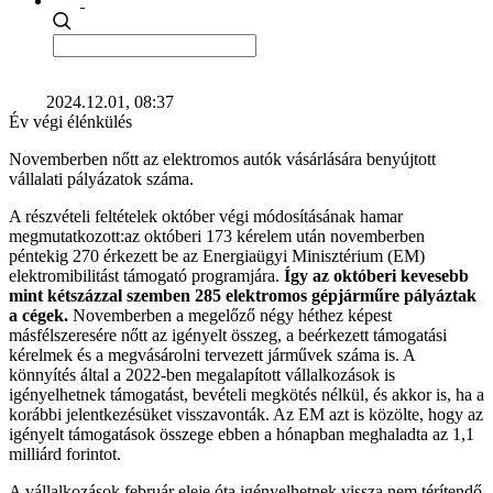
2024.12.01, 08:37
Év végi élénkülés
Novemberben nőtt az elektromos autók vásárlására benyújtott
vállalati pályázatok száma.
A részvételi feltételek október végi módosításának hamar
megmutatkozott:az októberi 173 kérelem után novemberben
péntekig 270 érkezett be az Energiaügyi Minisztérium (EM)
elektromibilitást támogató programjára.
Így az októberi kevesebb
mint kétszázzal szemben 285 elektromos gépjárműre pályáztak
a cégek.
Novemberben a megelőző négy héthez képest
másfélszeresére nőtt az igényelt összeg, a beérkezett támogatási
kérelmek és a megvásárolni tervezett járművek száma is. A
könnyítés által a 2022-ben megalapított vállalkozások is
igényelhetnek támogatást, bevételi megkötés nélkül, és akkor is, ha a
korábbi jelentkezésüket visszavonták. Az EM azt is közölte, hogy az
igényelt támogatások összege ebben a hónapban meghaladta az 1,1
milliárd forintot.
A vállalkozások február eleje óta igényelhetnek vissza nem térítendő