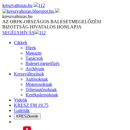
Skip
kreszvaltozas.hu
112
to
content
kreszvaltozas.hu
AZ ORFK-ORSZÁGOS BALESETMEGELŐZÉSI
BIZOTTSÁG HIVATALOS HONLAPJA
SEGÉLYHÍVÁS
112
Cikkek
Hírek
Magazin
Tanácsok
Baleset-megelőzés
Archívum
Kreszváltozások
Autósoknak
Motorosoknak
Teherautósoknak
Kerékpárosoknak
Videók
KRESZ FM 19.75
Galériák
KRESZkerék