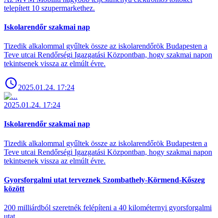
telepített 10 szupermarkethez.
Iskolarendőr szakmai nap
Tizedik alkalommal gyűltek össze az iskolarendőrök Budapesten a
Teve utcai Rendőrségi Igazgatási Központban, hogy szakmai napon
tekintsenek vissza az elmúlt évre.
2025.01.24. 17:24
2025.01.24. 17:24
Iskolarendőr szakmai nap
Tizedik alkalommal gyűltek össze az iskolarendőrök Budapesten a
Teve utcai Rendőrségi Igazgatási Központban, hogy szakmai napon
tekintsenek vissza az elmúlt évre.
Gyorsforgalmi utat terveznek Szombathely-Körmend-Kőszeg
között
200 milliárdból szeretnék felépíteni a 40 kilométernyi gyorsforgalmi
utat.