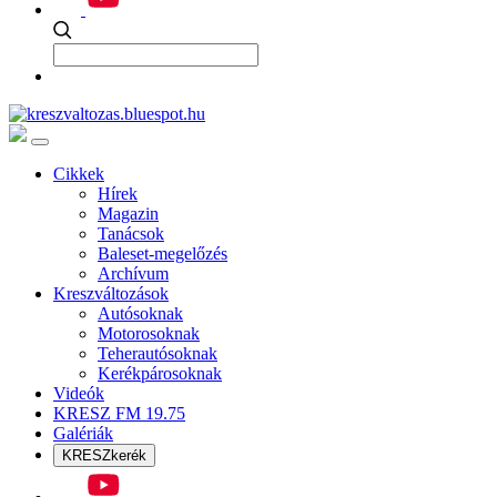
Cikkek
Hírek
Magazin
Tanácsok
Baleset-megelőzés
Archívum
Kreszváltozások
Autósoknak
Motorosoknak
Teherautósoknak
Kerékpárosoknak
Videók
KRESZ FM 19.75
Galériák
KRESZkerék