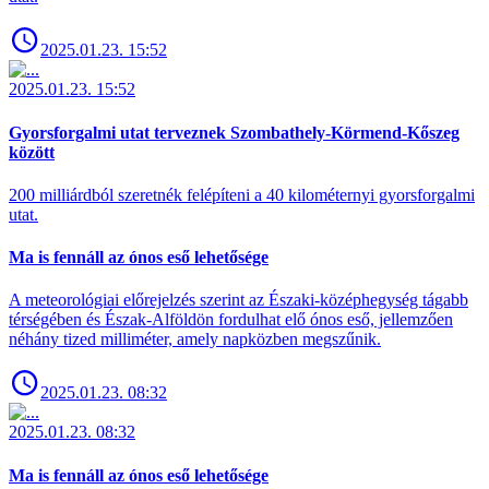
2025.01.23. 15:52
2025.01.23. 15:52
Gyorsforgalmi utat terveznek Szombathely-Körmend-Kőszeg
között
200 milliárdból szeretnék felépíteni a 40 kilométernyi gyorsforgalmi
utat.
Ma is fennáll az ónos eső lehetősége
A meteorológiai előrejelzés szerint az Északi-középhegység tágabb
térségében és Észak-Alföldön fordulhat elő ónos eső, jellemzően
néhány tized milliméter, amely napközben megszűnik.
2025.01.23. 08:32
2025.01.23. 08:32
Ma is fennáll az ónos eső lehetősége