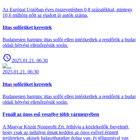
Az Európai Unióban éves összevetésben 0,8 százalékkal, mintegy
10,6 millióra nőtt az eladott új autók száma.
Ittas sofőröket kerestek
Budapesten harminc ittas sofőr ellen intézkedtek a rendőrök a budai
oldali hétvégi ellenőrzésük során.
2025.01.21. 06:30
2025.01.21. 06:30
Ittas sofőröket kerestek
Budapesten harminc ittas sofőr ellen intézkedtek a rendőrök a budai
oldali hétvégi ellenőrzésük során.
Fenáll az ónos eső veszélye több vármegyében
A Magyar Közút Nonprofit Zrt. felhívja a közlekedők figyelmét,
hogy csak az induljon útnak kedden az ónos esővel érintett
területeken, akinek halaszthatatlan dolga van, és téligumival van