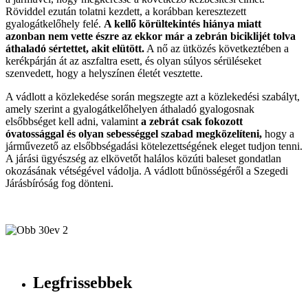
Röviddel ezután tolatni kezdett, a korábban keresztezett
gyalogátkelőhely felé.
A kellő körültekintés hiánya miatt
azonban nem vette észre az ekkor már a zebrán biciklijét tolva
áthaladó sértettet, akit elütött.
A nő az ütközés következtében a
kerékpárján át az aszfaltra esett, és olyan súlyos sérüléseket
szenvedett, hogy a helyszínen életét vesztette.
A vádlott a közlekedése során megszegte azt a közlekedési szabályt,
amely szerint a gyalogátkelőhelyen áthaladó gyalogosnak
elsőbbséget kell adni, valamint
a zebrát csak fokozott
óvatossággal és olyan sebességgel szabad megközelíteni,
hogy a
járművezető az elsőbbségadási kötelezettségének eleget tudjon tenni.
A járási ügyészség az elkövetőt halálos közúti baleset gondatlan
okozásának vétségével vádolja. A vádlott bűnösségéről a Szegedi
Járásbíróság fog dönteni.
Legfrissebbek