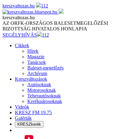
Skip
kreszvaltozas.hu
112
to
content
kreszvaltozas.hu
AZ ORFK-ORSZÁGOS BALESETMEGELŐZÉSI
BIZOTTSÁG HIVATALOS HONLAPJA
SEGÉLYHÍVÁS
112
Cikkek
Hírek
Magazin
Tanácsok
Baleset-megelőzés
Archívum
Kreszváltozások
Autósoknak
Motorosoknak
Teherautósoknak
Kerékpárosoknak
Videók
KRESZ FM 19.75
Galériák
KRESZkerék