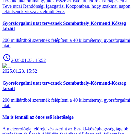
Tizedik alkalommal gyűltek össze az iskolarendőrök Budapesten a
Teve utcai Rendőrségi Igazgatási Központban, hogy szakmai napon
tekintsenek vissza az elmúlt évre.
Gyorsforgalmi utat terveznek Szombathely-Körmend-Kőszeg
között
200 milliárdból szeretnék felépíteni a 40 kilométernyi gyorsforgalmi
utat.
2025.01.23. 15:52
2025.01.23. 15:52
Gyorsforgalmi utat terveznek Szombathely-Körmend-Kőszeg
között
200 milliárdból szeretnék felépíteni a 40 kilométernyi gyorsforgalmi
utat.
Ma is fennáll az ónos eső lehetősége
A meteorológiai előrejelzés szerint az Északi-középhegység tágabb