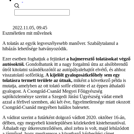
2022.11.05, 09:45
Eszméletlen mit művelnek
A tolatás az egyik legveszélyesebb manőver. Szabálytalanul a
hibázás lehetősége hatványozódik.
Ezer esetben foghatjuk a fejünket
a hajmeresztő tolatásokat végző
autósoktól.
Gondolhatunk itt a nagy forgalmú útra az alsóbbrendű
útról kitolatni szándékozótól az autópályalehajtót elvétő, és ahhoz
visszatolató sofőrökig.
A kijelölt gyalogosátkelőhely sem egy
tolatásra termett területe az útnak,
miként a következő példa is
mutatja, amelyben az ott tolató sofőr elütötte el az éppen áthaladó
gyalogost. A Csongrád-Csanád Megyei Főügyészség
sajtóközleménye szerint a Szegedi Járási Ügyészség vádat emelt
azzal a férfivel szemben, aki két éve, figyelmetlensége miatt okozott
Csongrád-Csanád megyében halálos balesetet.
A vádirat szerint a futárként dolgozó vádlott 2020. október 16-án,
délben, egy megyebeli kistelepülésen közlekedett kisteherautóval.
Áthaladt egy útkereszteződésen, ahol zebra is volt, majd lehúzódott
a járművel, hogy megkeresse a következő kézbesítési címet.