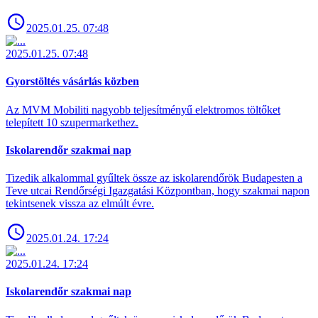
2025.01.25. 07:48
2025.01.25. 07:48
Gyorstöltés vásárlás közben
Az MVM Mobiliti nagyobb teljesítményű elektromos töltőket
telepített 10 szupermarkethez.
Iskolarendőr szakmai nap
Tizedik alkalommal gyűltek össze az iskolarendőrök Budapesten a
Teve utcai Rendőrségi Igazgatási Központban, hogy szakmai napon
tekintsenek vissza az elmúlt évre.
2025.01.24. 17:24
2025.01.24. 17:24
Iskolarendőr szakmai nap