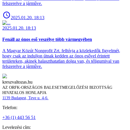
felszerelve a járműve.
2025.01.20. 18:13
2025.01.20. 18:13
Fenáll az ónos eső veszélye több vármegyében
A Magyar Közút Nonprofit Zrt. felhívja a közlekedők figyelmét,
hogy csak az induljon útnak kedden az ónos esővel érintett
területeken, akinek halaszthatatlan dolga van, és téligumival van
felszerelve a járműve.
kreszvaltozas.hu
AZ ORFK-ORSZÁGOS BALESETMEGELŐZÉSI BIZOTTSÁG
HIVATALOS HONLAPJA
1139 Budapest, Teve u. 4-6.
Telefon:
+36 (1) 443 56 51
Levelezési cím: