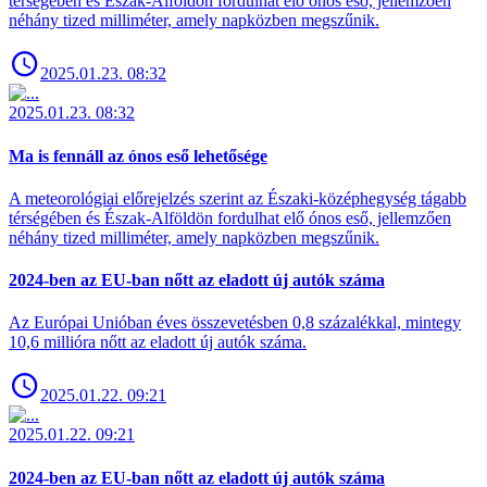
térségében és Észak-Alföldön fordulhat elő ónos eső, jellemzően
néhány tized milliméter, amely napközben megszűnik.
2025.01.23. 08:32
2025.01.23. 08:32
Ma is fennáll az ónos eső lehetősége
A meteorológiai előrejelzés szerint az Északi-középhegység tágabb
térségében és Észak-Alföldön fordulhat elő ónos eső, jellemzően
néhány tized milliméter, amely napközben megszűnik.
2024-ben az EU-ban nőtt az eladott új autók száma
Az Európai Unióban éves összevetésben 0,8 százalékkal, mintegy
10,6 millióra nőtt az eladott új autók száma.
2025.01.22. 09:21
2025.01.22. 09:21
2024-ben az EU-ban nőtt az eladott új autók száma