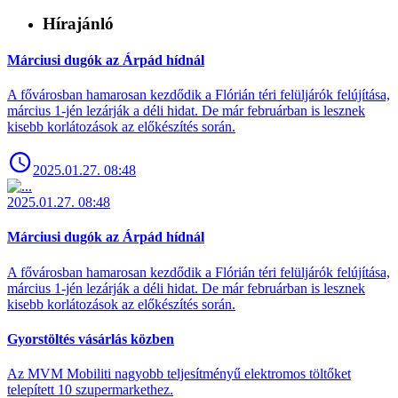
Hírajánló
Márciusi dugók az Árpád hídnál
A fővárosban hamarosan kezdődik a Flórián téri felüljárók felújítása,
március 1-jén lezárják a déli hidat. De már februárban is lesznek
kisebb korlátozások az előkészítés során.
2025.01.27. 08:48
2025.01.27. 08:48
Márciusi dugók az Árpád hídnál
A fővárosban hamarosan kezdődik a Flórián téri felüljárók felújítása,
március 1-jén lezárják a déli hidat. De már februárban is lesznek
kisebb korlátozások az előkészítés során.
Gyorstöltés vásárlás közben
Az MVM Mobiliti nagyobb teljesítményű elektromos töltőket
telepített 10 szupermarkethez.