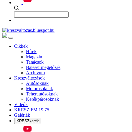
Cikkek
Hírek
Magazin
Tanácsok
Baleset-megelőzés
Archívum
Kreszváltozások
Autósoknak
Motorosoknak
Teherautósoknak
Kerékpárosoknak
Videók
KRESZ FM 19.75
Galériák
KRESZkerék