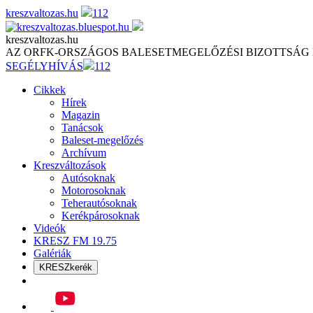
Skip
kreszvaltozas.hu
112
to
content
kreszvaltozas.hu
AZ ORFK-ORSZÁGOS BALESETMEGELŐZÉSI BIZOTTSÁG
SEGÉLYHÍVÁS
112
Cikkek
Hírek
Magazin
Tanácsok
Baleset-megelőzés
Archívum
Kreszváltozások
Autósoknak
Motorosoknak
Teherautósoknak
Kerékpárosoknak
Videók
KRESZ FM 19.75
Galériák
KRESZkerék