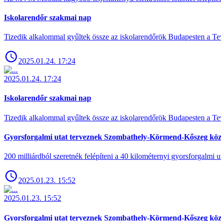
Iskolarendőr szakmai nap
Tizedik alkalommal gyűltek össze az iskolarendőrök Budapesten a Tev
2025.01.24. 17:24
2025.01.24. 17:24
Iskolarendőr szakmai nap
Tizedik alkalommal gyűltek össze az iskolarendőrök Budapesten a Tev
Gyorsforgalmi utat terveznek Szombathely-Körmend-Kőszeg köz
200 milliárdból szeretnék felépíteni a 40 kilométernyi gyorsforgalmi ut
2025.01.23. 15:52
2025.01.23. 15:52
Gyorsforgalmi utat terveznek Szombathely-Körmend-Kőszeg köz