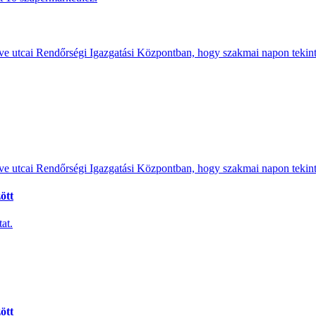
e utcai Rendőrségi Igazgatási Központban, hogy szakmai napon tekints
e utcai Rendőrségi Igazgatási Központban, hogy szakmai napon tekints
ött
at.
ött