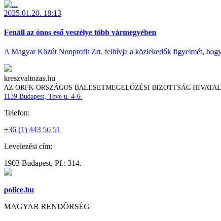
2025.01.20. 18:13
Fenáll az ónos eső veszélye több vármegyében
A Magyar Közút Nonprofit Zrt. felhívja a közlekedők figyelmét, hogy c
kreszvaltozas.hu
AZ ORFK-ORSZÁGOS BALESETMEGELŐZÉSI BIZOTTSÁG HIVATA
1139 Budapest, Teve u. 4-6.
Telefon:
+36 (1) 443 56 51
Levelezési cím:
1903 Budapest, Pf.: 314.
police.hu
MAGYAR RENDŐRSÉG