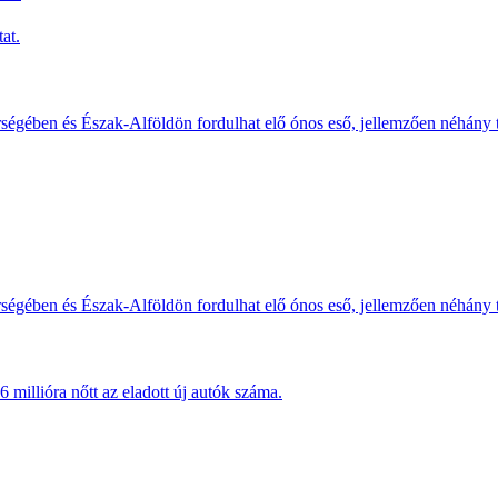
at.
érségében és Észak-Alföldön fordulhat elő ónos eső, jellemzően néhány
érségében és Észak-Alföldön fordulhat elő ónos eső, jellemzően néhány
millióra nőtt az eladott új autók száma.