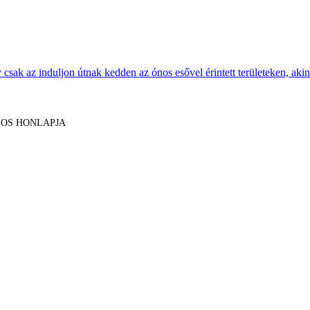
sak az induljon útnak kedden az ónos esővel érintett területeken, akine
LOS HONLAPJA