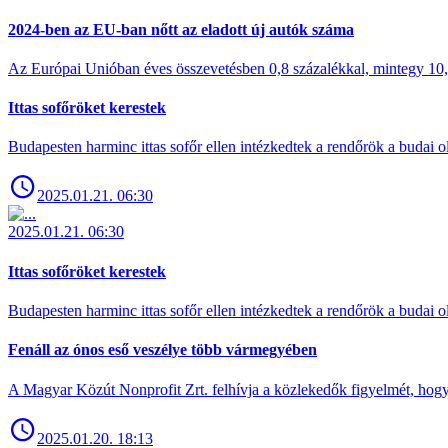
2024-ben az EU-ban nőtt az eladott új autók száma
Az Európai Unióban éves összevetésben 0,8 százalékkal, mintegy 10,6 
Ittas sofőröket kerestek
Budapesten harminc ittas sofőr ellen intézkedtek a rendőrök a budai ol
2025.01.21. 06:30
2025.01.21. 06:30
Ittas sofőröket kerestek
Budapesten harminc ittas sofőr ellen intézkedtek a rendőrök a budai ol
Fenáll az ónos eső veszélye több vármegyében
A Magyar Közút Nonprofit Zrt. felhívja a közlekedők figyelmét, hogy c
2025.01.20. 18:13