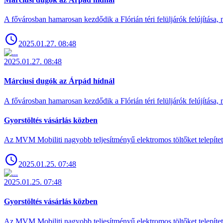
A fővárosban hamarosan kezdődik a Flórián téri felüljárók felújítása, 
2025.01.27. 08:48
2025.01.27. 08:48
Márciusi dugók az Árpád hídnál
A fővárosban hamarosan kezdődik a Flórián téri felüljárók felújítása, 
Gyorstöltés vásárlás közben
Az MVM Mobiliti nagyobb teljesítményű elektromos töltőket telepíte
2025.01.25. 07:48
2025.01.25. 07:48
Gyorstöltés vásárlás közben
Az MVM Mobiliti nagyobb teljesítményű elektromos töltőket telepíte