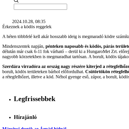
2024.10.28, 08:35
Érkeznek a ködös reggelek
A héten többfelé kell akár hosszabb ideig is megmaradó ködre számítani
Mindenszentek napján,
pénteken naposabb és ködös, párás terület
délután már csak 6-11 fok várható – derül ki a HungaroMet Zrt. előre
nagyobb körzetekben is megmaradhat tartósan. A borult, ködös tájakon 
Szerdára virradóra az ország nagy részére kiterjed a rétegfelhőzet
borult, ködös területeken bárhol előfordulhat.
Csütörtökön rétegfelhő
a rétegfelhőzet, illetve a köd. Néhol gyenge eső, zápor, a borult, ködös
Legfrissebbek
Hírajánló
Márciusi dugók az Árpád hídnál