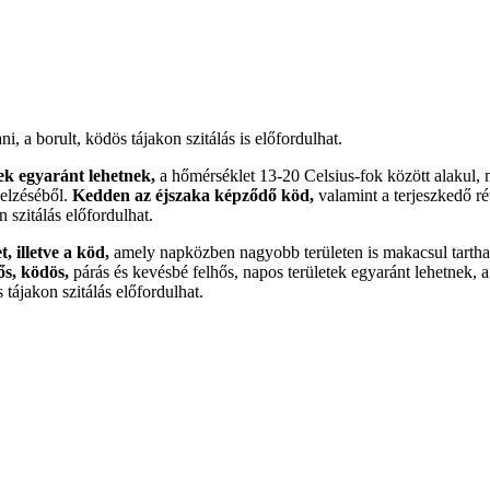
, a borult, ködös tájakon szitálás is előfordulhat.
ek egyaránt lehetnek,
a hőmérséklet 13-20 Celsius-fok között alakul, m
jelzéséből.
Kedden az éjszaka képződő köd,
valamint a terjeszkedő ré
szitálás előfordulhat.
, illetve a köd,
amely napközben nagyobb területen is makacsul tarthatj
s, ködös,
párás és kevésbé felhős, napos területek egyaránt lehetnek,
 tájakon szitálás előfordulhat.