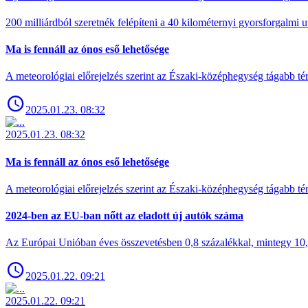
200 milliárdból szeretnék felépíteni a 40 kilométernyi gyorsforgalmi ut
Ma is fennáll az ónos eső lehetősége
A meteorológiai előrejelzés szerint az Északi-középhegység tágabb t
2025.01.23. 08:32
2025.01.23. 08:32
Ma is fennáll az ónos eső lehetősége
A meteorológiai előrejelzés szerint az Északi-középhegység tágabb t
2024-ben az EU-ban nőtt az eladott új autók száma
Az Európai Unióban éves összevetésben 0,8 százalékkal, mintegy 10,6 
2025.01.22. 09:21
2025.01.22. 09:21