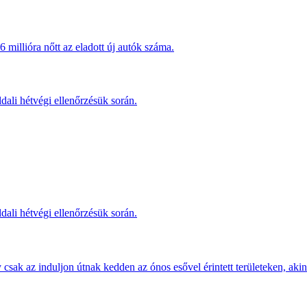
millióra nőtt az eladott új autók száma.
dali hétvégi ellenőrzésük során.
dali hétvégi ellenőrzésük során.
sak az induljon útnak kedden az ónos esővel érintett területeken, akine