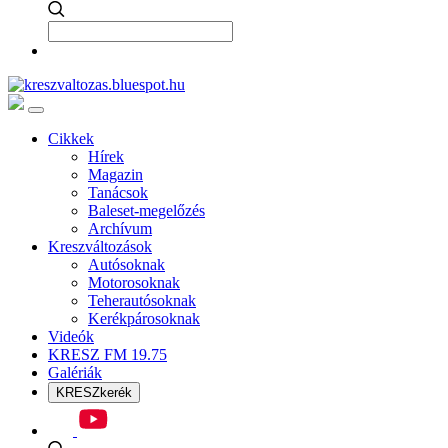
Cikkek
Hírek
Magazin
Tanácsok
Baleset-megelőzés
Archívum
Kreszváltozások
Autósoknak
Motorosoknak
Teherautósoknak
Kerékpárosoknak
Videók
KRESZ FM 19.75
Galériák
KRESZkerék