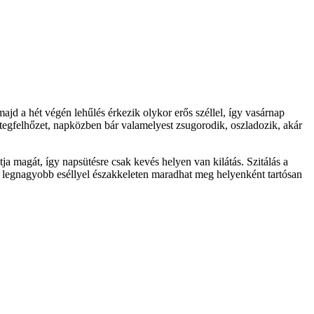
ajd a hét végén lehűlés érkezik olykor erős széllel, így vasárnap
tegfelhőzet, napközben bár valamelyest zsugorodik, oszladozik, akár
a magát, így napsütésre csak kevés helyen van kilátás. Szitálás a
 a legnagyobb eséllyel északkeleten maradhat meg helyenként tartósan