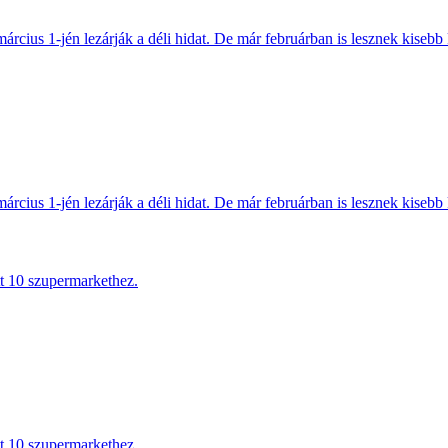
március 1-jén lezárják a déli hidat. De már februárban is lesznek kisebb 
március 1-jén lezárják a déli hidat. De már februárban is lesznek kisebb 
tt 10 szupermarkethez.
tt 10 szupermarkethez.