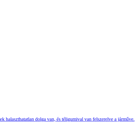
k halaszthatatlan dolga van, és téligumival van felszerelve a járműve.