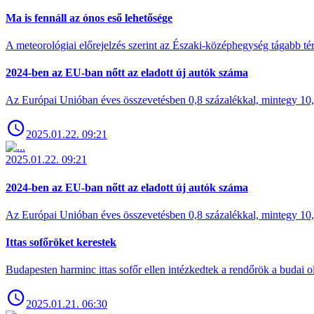
Ma is fennáll az ónos eső lehetősége
A meteorológiai előrejelzés szerint az Északi-középhegység tágabb t
2024-ben az EU-ban nőtt az eladott új autók száma
Az Európai Unióban éves összevetésben 0,8 százalékkal, mintegy 10,6 
2025.01.22. 09:21
2025.01.22. 09:21
2024-ben az EU-ban nőtt az eladott új autók száma
Az Európai Unióban éves összevetésben 0,8 százalékkal, mintegy 10,6 
Ittas sofőröket kerestek
Budapesten harminc ittas sofőr ellen intézkedtek a rendőrök a budai ol
2025.01.21. 06:30