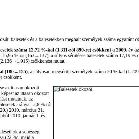
özúti balesetek és a balesetekben meghalt személyek száma egyaránt c
esetek száma 12,72 %-kal (3.311-ről 890-re) csökkent a 2009. év a
a 15,95 %-os (163→137), a súlyos sérüléses balesetek száma 17,19 %-
 (2.136→1.915) csökkenést mutat.
kal (180→155)
, a súlyosan megsérült személyek száma 20 %-kal (1.20
) csökkent.
se az ittasan okozott
képest az ittasan okozott
lást mutatnak, az
balesetek aránya 12,8 %-ról
 20.) 2010. március 31.
ebből 2010. január 1. és
leseti ok a sebesség
sa (22 %), majd a