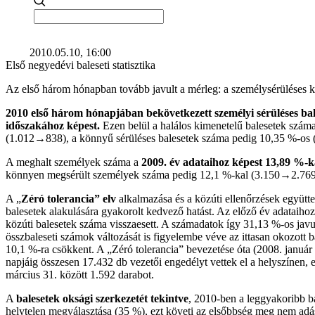
2010.05.10, 16:00
Első negyedévi baleseti statisztika
Az első három hónapban tovább javult a mérleg: a személysérüléses k
2010 első három hónapjában bekövetkezett személyi sérüléses bal
időszakához képest.
Ezen belül a halálos kimenetelű balesetek szám
(1.012→838), a könnyű sérüléses balesetek száma pedig 10,35 %-os
A meghalt személyek száma a
2009. év adataihoz képest 13,89 %-
könnyen megsérült személyek száma pedig 12,1 %-kal (3.150→2.769
A „
Zéró tolerancia” elv
alkalmazása és a közúti ellenőrzések együtte
balesetek alakulására gyakorolt kedvező hatást. Az előző év adataihoz 
közúti balesetek száma visszaesett. A számadatok így 31,13 %-os javu
összbaleseti számok változását is figyelembe véve az ittasan okozott 
10,1 %-ra csökkent. A „Zéró tolerancia” bevezetése óta (2008. január
napjáig összesen 17.432 db vezetői engedélyt vettek el a helyszínen, 
március 31. között 1.592 darabot.
A
balesetek oksági szerkezetét tekintve
, 2010-ben a leggyakoribb ba
helytelen megválasztása (35 %), ezt követi az elsőbbség meg nem adá