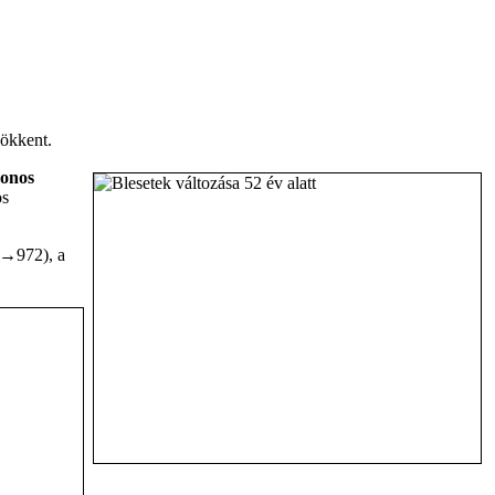
sökkent.
zonos
os
9→972), a