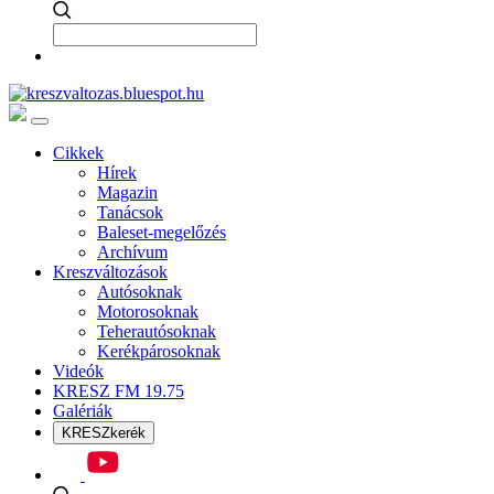
Cikkek
Hírek
Magazin
Tanácsok
Baleset-megelőzés
Archívum
Kreszváltozások
Autósoknak
Motorosoknak
Teherautósoknak
Kerékpárosoknak
Videók
KRESZ FM 19.75
Galériák
KRESZkerék