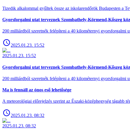
Tizedik alkalommal gyűltek össze az iskolarendőrök Budapesten a Tev
Gyorsforgalmi utat terveznek Szombathely-Körmend-Kőszeg köz
200 milliárdból szeretnék felépíteni a 40 kilométernyi gyorsforgalmi ut
2025.01.23. 15:52
2025.01.23. 15:52
Gyorsforgalmi utat terveznek Szombathely-Körmend-Kőszeg köz
200 milliárdból szeretnék felépíteni a 40 kilométernyi gyorsforgalmi ut
Ma is fennáll az ónos eső lehetősége
A meteorológiai előrejelzés szerint az Északi-középhegység tágabb t
2025.01.23. 08:32
2025.01.23. 08:32