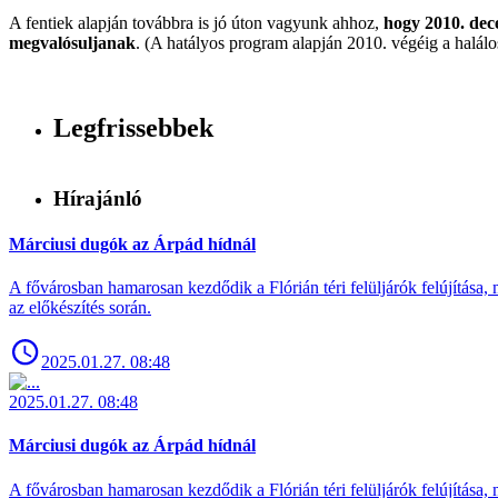
A fentiek alapján továbbra is jó úton vagyunk ahhoz,
hogy 2010. dec
megvalósuljanak
. (A hatályos program alapján 2010. végéig a halál
Legfrissebbek
Hírajánló
Márciusi dugók az Árpád hídnál
A fővárosban hamarosan kezdődik a Flórián téri felüljárók felújítása, 
az előkészítés során.
2025.01.27. 08:48
2025.01.27. 08:48
Márciusi dugók az Árpád hídnál
A fővárosban hamarosan kezdődik a Flórián téri felüljárók felújítása, 