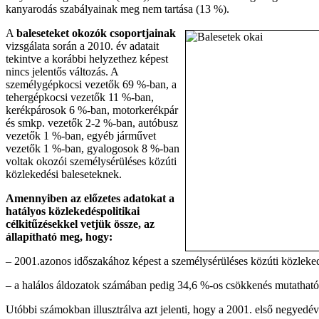
kanyarodás szabályainak meg nem tartása (13 %).
A
baleseteket okozók csoportjainak
vizsgálata során a 2010. év adatait
tekintve a korábbi helyzethez képest
nincs jelentős változás. A
személygépkocsi vezetők 69 %-ban, a
tehergépkocsi vezetők 11 %-ban,
kerékpárosok 6 %-ban, motorkerékpár
és smkp. vezetők 2-2 %-ban, autóbusz
vezetők 1 %-ban, egyéb járművet
vezetők 1 %-ban, gyalogosok 8 %-ban
voltak okozói személysérüléses közúti
közlekedési baleseteknek.
Amennyiben az előzetes adatokat a
hatályos közlekedéspolitikai
célkitűzésekkel vetjük össze, az
állapítható meg, hogy:
– 2001.azonos időszakához képest a személysérüléses közúti közlek
– a halálos áldozatok számában pedig 34,6 %-os csökkenés mutatható
Utóbbi számokban illusztrálva azt jelenti, hogy a 2001. első negyedév