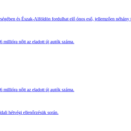
érségében és Észak-Alföldön fordulhat elő ónos eső, jellemzően néhány
millióra nőtt az eladott új autók száma.
millióra nőtt az eladott új autók száma.
dali hétvégi ellenőrzésük során.