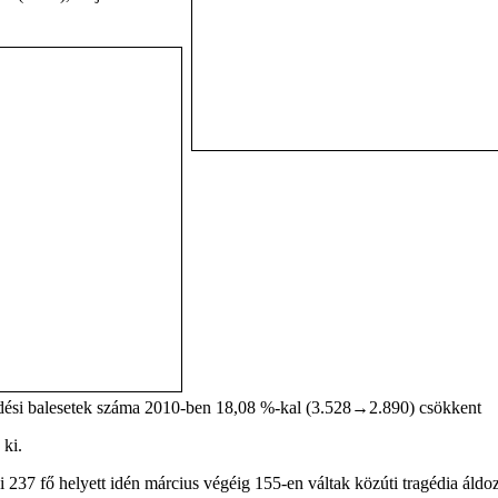
edési balesetek száma 2010-ben 18,08 %-kal (3.528→2.890) csökkent
 ki.
i 237 fő helyett idén március végéig 155-en váltak közúti tragédia áldo