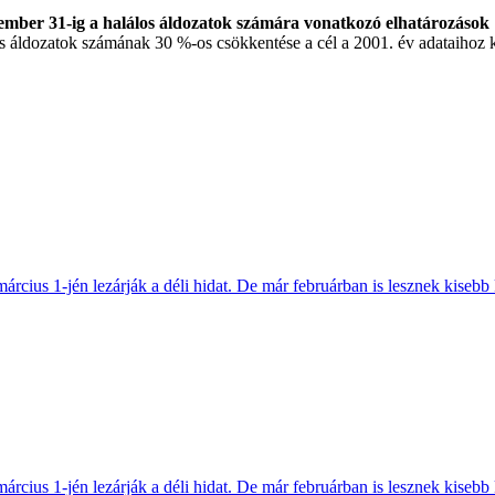
ember 31-ig a halálos áldozatok számára vonatkozó elhatározások
os áldozatok számának 30 %-os csökkentése a cél a 2001. év adataihoz k
március 1-jén lezárják a déli hidat. De már februárban is lesznek kisebb
március 1-jén lezárják a déli hidat. De már februárban is lesznek kisebb 