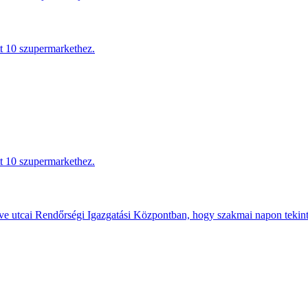
tt 10 szupermarkethez.
tt 10 szupermarkethez.
e utcai Rendőrségi Igazgatási Központban, hogy szakmai napon tekints