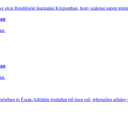
e utcai Rendőrségi Igazgatási Központban, hogy szakmai napon tekints
ött
at.
ött
at.
érségében és Észak-Alföldön fordulhat elő ónos eső, jellemzően néhány