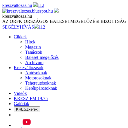
Skip
kreszvaltozas.hu
112
to
content
kreszvaltozas.hu
AZ ORFK-ORSZÁGOS BALESETMEGELŐZÉSI BIZOTTSÁG
SEGÉLYHÍVÁS
112
Cikkek
Hírek
Magazin
Tanácsok
Baleset-megelőzés
Archívum
Kreszváltozások
Autósoknak
Motorosoknak
Teherautósoknak
Kerékpárosoknak
Videók
KRESZ FM 19.75
Galériák
KRESZkerék