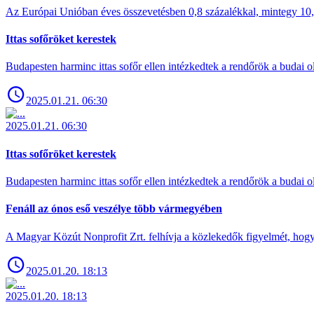
Az Európai Unióban éves összevetésben 0,8 százalékkal, mintegy 10,6 
Ittas sofőröket kerestek
Budapesten harminc ittas sofőr ellen intézkedtek a rendőrök a budai ol
2025.01.21. 06:30
2025.01.21. 06:30
Ittas sofőröket kerestek
Budapesten harminc ittas sofőr ellen intézkedtek a rendőrök a budai ol
Fenáll az ónos eső veszélye több vármegyében
A Magyar Közút Nonprofit Zrt. felhívja a közlekedők figyelmét, hogy c
2025.01.20. 18:13
2025.01.20. 18:13