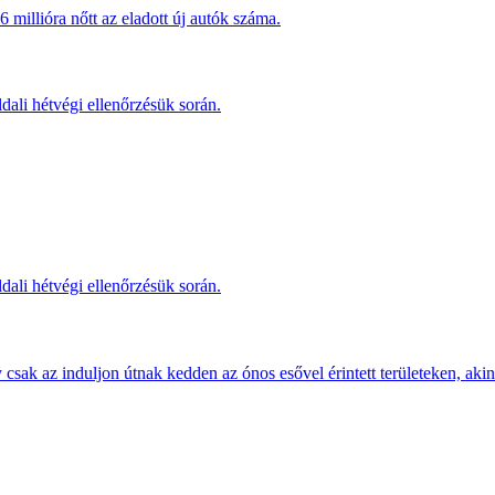
millióra nőtt az eladott új autók száma.
dali hétvégi ellenőrzésük során.
dali hétvégi ellenőrzésük során.
sak az induljon útnak kedden az ónos esővel érintett területeken, akine