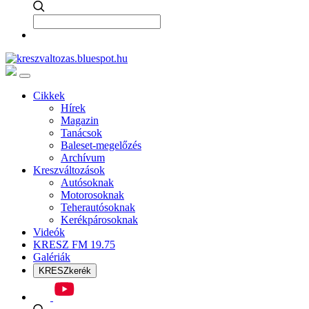
Cikkek
Hírek
Magazin
Tanácsok
Baleset-megelőzés
Archívum
Kreszváltozások
Autósoknak
Motorosoknak
Teherautósoknak
Kerékpárosoknak
Videók
KRESZ FM 19.75
Galériák
KRESZkerék