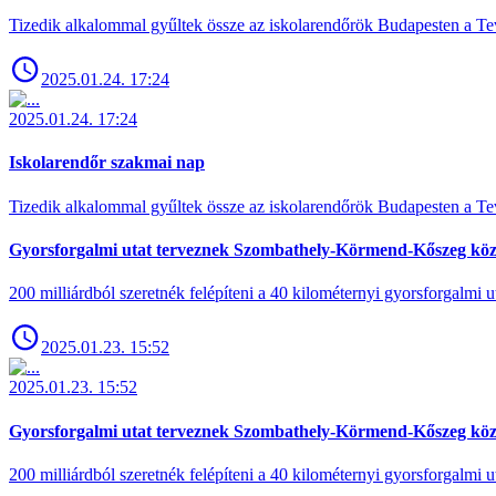
Tizedik alkalommal gyűltek össze az iskolarendőrök Budapesten a Tev
2025.01.24. 17:24
2025.01.24. 17:24
Iskolarendőr szakmai nap
Tizedik alkalommal gyűltek össze az iskolarendőrök Budapesten a Tev
Gyorsforgalmi utat terveznek Szombathely-Körmend-Kőszeg köz
200 milliárdból szeretnék felépíteni a 40 kilométernyi gyorsforgalmi ut
2025.01.23. 15:52
2025.01.23. 15:52
Gyorsforgalmi utat terveznek Szombathely-Körmend-Kőszeg köz
200 milliárdból szeretnék felépíteni a 40 kilométernyi gyorsforgalmi ut