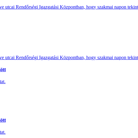
e utcai Rendőrségi Igazgatási Központban, hogy szakmai napon tekints
e utcai Rendőrségi Igazgatási Központban, hogy szakmai napon tekints
ött
at.
ött
at.