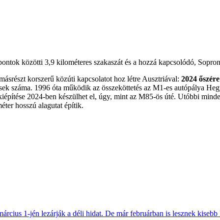
ntok közötti 3,9 kilométeres szakaszát és a hozzá kapcsolódó, Sopron 
ásrészt korszerű közúti kapcsolatot hoz létre Ausztriával:
2024 őszére
sek száma. 1996 óta működik az összeköttetés az M1-es autópálya Hegye
kiépítése 2024-ben készülhet el, úgy, mint az M85-ös úté. Utóbbi mind
éter hosszú alagutat építik.
március 1-jén lezárják a déli hidat. De már februárban is lesznek kisebb 