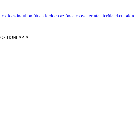
sak az induljon útnak kedden az ónos esővel érintett területeken, akine
LOS HONLAPJA