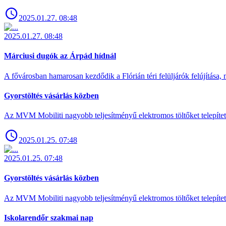
2025.01.27. 08:48
2025.01.27. 08:48
Márciusi dugók az Árpád hídnál
A fővárosban hamarosan kezdődik a Flórián téri felüljárók felújítása, 
Gyorstöltés vásárlás közben
Az MVM Mobiliti nagyobb teljesítményű elektromos töltőket telepíte
2025.01.25. 07:48
2025.01.25. 07:48
Gyorstöltés vásárlás közben
Az MVM Mobiliti nagyobb teljesítményű elektromos töltőket telepíte
Iskolarendőr szakmai nap