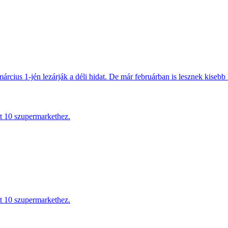
március 1-jén lezárják a déli hidat. De már februárban is lesznek kisebb 
tt 10 szupermarkethez.
tt 10 szupermarkethez.