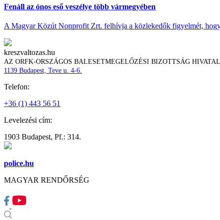
Fenáll az ónos eső veszélye több vármegyében
A Magyar Közút Nonprofit Zrt. felhívja a közlekedők figyelmét, hogy c
kreszvaltozas.hu
AZ ORFK-ORSZÁGOS BALESETMEGELŐZÉSI BIZOTTSÁG HIVATA
1139 Budapest, Teve u. 4-6.
Telefon:
+36 (1) 443 56 51
Levelezési cím:
1903 Budapest, Pf.: 314.
police.hu
MAGYAR RENDŐRSÉG