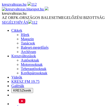
Skip
kreszvaltozas.hu
112
to
content
kreszvaltozas.hu
AZ ORFK-ORSZÁGOS BALESETMEGELŐZÉSI BIZOTTSÁG
SEGÉLYHÍVÁS
112
Cikkek
Hírek
Magazin
Tanácsok
Baleset-megelőzés
Archívum
Kreszváltozások
Autósoknak
Motorosoknak
Teherautósoknak
Kerékpárosoknak
Videók
KRESZ FM 19.75
Galériák
KRESZkerék