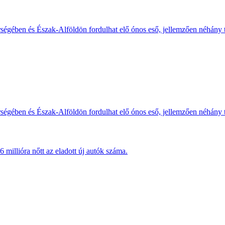
érségében és Észak-Alföldön fordulhat elő ónos eső, jellemzően néhány
érségében és Észak-Alföldön fordulhat elő ónos eső, jellemzően néhány
millióra nőtt az eladott új autók száma.