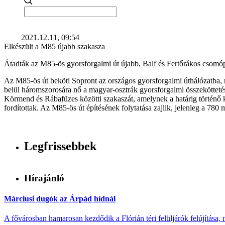
2021.12.11, 09:54
Elkészült a M85 újabb szakasza
Átadták az M85-ös gyorsforgalmi út újabb, Balf és Fertőrákos csomópo
Az M85-ös út beköti Sopront az országos gyorsforgalmi úthálózatba, m
belül háromszorosára nő a magyar-osztrák gyorsforgalmi összekötteté
Körmend és Rábafüzes közötti szakaszát, amelynek a határig történő 
fordítottak. Az M85-ös út építésének folytatása zajlik, jelenleg a 780 m
Legfrissebbek
Hírajánló
Márciusi dugók az Árpád hídnál
A fővárosban hamarosan kezdődik a Flórián téri felüljárók felújítása, 