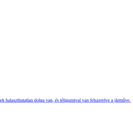
k halaszthatatlan dolga van, és téligumival van felszerelve a járműve.