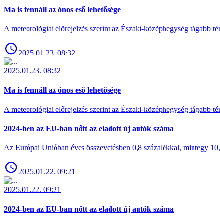
Ma is fennáll az ónos eső lehetősége
A meteorológiai előrejelzés szerint az Északi-középhegység tágabb t
2025.01.23. 08:32
2025.01.23. 08:32
Ma is fennáll az ónos eső lehetősége
A meteorológiai előrejelzés szerint az Északi-középhegység tágabb t
2024-ben az EU-ban nőtt az eladott új autók száma
Az Európai Unióban éves összevetésben 0,8 százalékkal, mintegy 10,6 
2025.01.22. 09:21
2025.01.22. 09:21
2024-ben az EU-ban nőtt az eladott új autók száma