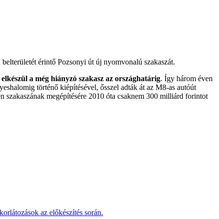
belterületét érintő Pozsonyi út új nyomvonalú szakaszát.
 elkészül a még hiányzó szakasz az országhatárig
. Így három éven
shalomig történő kiépítésével, ősszel adták át az M8-as autóút
en szakaszának megépítésére 2010 óta csaknem 300 milliárd forintot
korlátozások az előkészítés során.