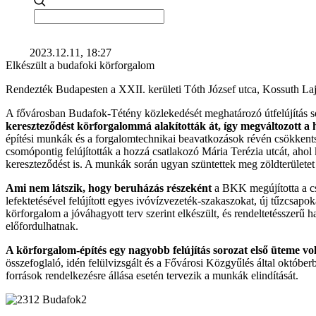
2023.12.11, 18:27
Elkészült a budafoki körforgalom
Rendezték Budapesten a XXII. kerületi Tóth József utca, Kossuth Laj
A fővárosban Budafok-Tétény közlekedését meghatározó útfelújítás sor
kereszteződést körforgalommá alakították át, így megváltozott a h
építési munkák és a forgalomtechnikai beavatkozások révén csökkentse
csomópontig felújították a hozzá csatlakozó Mária Terézia utcát, ahol
kereszteződést is. A munkák során ugyan szüntettek meg zöldterületet és
Ami nem látszik, hogy beruházás részeként
a BKK megújította a csa
lefektetésével felújított egyes ivóvízvezeték-szakaszokat, új tűzcsapok
körforgalom a jóváhagyott terv szerint elkészült, és rendeltetésszerű 
előfordulhatnak.
A körforgalom-építés egy nagyobb felújítás sorozat első üteme vol
összefoglaló, idén felülvizsgált és a Fővárosi Közgyűlés által október
források rendelkezésre állása esetén tervezik a munkák elindítását.