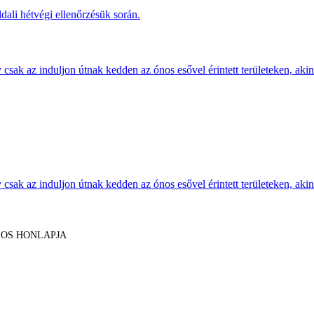
dali hétvégi ellenőrzésük során.
sak az induljon útnak kedden az ónos esővel érintett területeken, akine
sak az induljon útnak kedden az ónos esővel érintett területeken, akine
LOS HONLAPJA