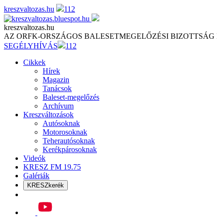
Skip
kreszvaltozas.hu
112
to
content
kreszvaltozas.hu
AZ ORFK-ORSZÁGOS BALESETMEGELŐZÉSI BIZOTTSÁG
SEGÉLYHÍVÁS
112
Cikkek
Hírek
Magazin
Tanácsok
Baleset-megelőzés
Archívum
Kreszváltozások
Autósoknak
Motorosoknak
Teherautósoknak
Kerékpárosoknak
Videók
KRESZ FM 19.75
Galériák
KRESZkerék