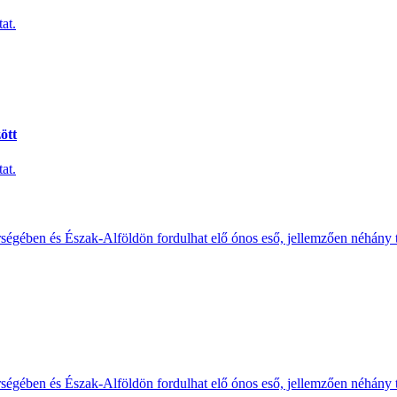
at.
ött
at.
érségében és Észak-Alföldön fordulhat elő ónos eső, jellemzően néhány
érségében és Észak-Alföldön fordulhat elő ónos eső, jellemzően néhány