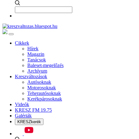
Cikkek
Hírek
Magazin
Tanácsok
Baleset-megelőzés
Archívum
Kreszváltozások
Autósoknak
Motorosoknak
Teherautósoknak
Kerékpárosoknak
Videók
KRESZ FM 19.75
Galériák
KRESZkerék