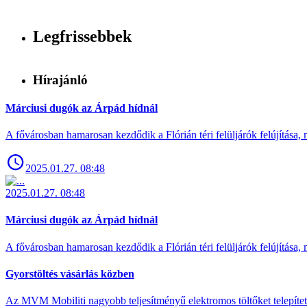
Legfrissebbek
Hírajánló
Márciusi dugók az Árpád hídnál
A fővárosban hamarosan kezdődik a Flórián téri felüljárók felújítása, 
2025.01.27. 08:48
2025.01.27. 08:48
Márciusi dugók az Árpád hídnál
A fővárosban hamarosan kezdődik a Flórián téri felüljárók felújítása, 
Gyorstöltés vásárlás közben
Az MVM Mobiliti nagyobb teljesítményű elektromos töltőket telepíte