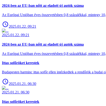
2024-ben az EU-ban nőtt az eladott új autók száma
Az Európai Unióban éves összevetésben 0,8 százalékkal, mintegy 10,6 
2025.01.22. 09:21
2025.01.22. 09:21
2024-ben az EU-ban nőtt az eladott új autók száma
Az Európai Unióban éves összevetésben 0,8 százalékkal, mintegy 10,6 
Ittas sofőröket kerestek
Budapesten harminc ittas sofőr ellen intézkedtek a rendőrök a budai ol
2025.01.21. 06:30
2025.01.21. 06:30
Ittas sofőröket kerestek