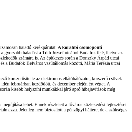
rhuzamosan haladó kerékpárutat.
A korábbi csomóponti
a gyorsabb haladást a Tóth József utcából Budafok felé, illetve az
közlekedők számára is. Az építkezés során a Donszky Árpád utcai
a és a Budafok-Belváros vasútállomás közötti, Mária Terézia utcai
ző korszerűsítette az elektromos ellátóhálózatot, korszerű csövek
és idén februárban kezdődött, és december elején ért véget. A
at során kisebb helyszíni munkákkal járó apró hibajavítások még
megújítása lehet. Ennek részleteit a főváros közlekedési fejlesztéseit
talmazza. Jelenleg nem biztosított a pénzügyi háttere, de a szükséges