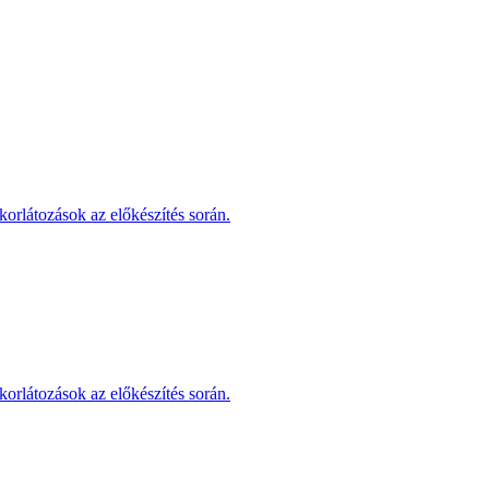
korlátozások az előkészítés során.
korlátozások az előkészítés során.