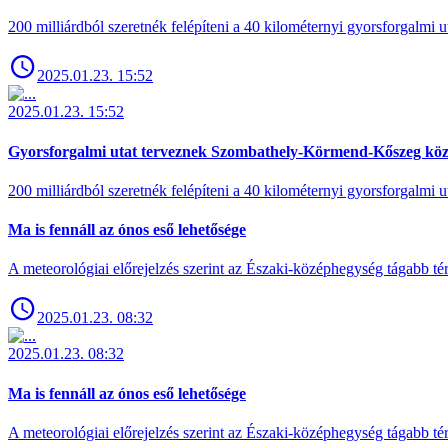
200 milliárdból szeretnék felépíteni a 40 kilométernyi gyorsforgalmi ut
2025.01.23. 15:52
2025.01.23. 15:52
Gyorsforgalmi utat terveznek Szombathely-Körmend-Kőszeg köz
200 milliárdból szeretnék felépíteni a 40 kilométernyi gyorsforgalmi ut
Ma is fennáll az ónos eső lehetősége
A meteorológiai előrejelzés szerint az Északi-középhegység tágabb t
2025.01.23. 08:32
2025.01.23. 08:32
Ma is fennáll az ónos eső lehetősége
A meteorológiai előrejelzés szerint az Északi-középhegység tágabb t