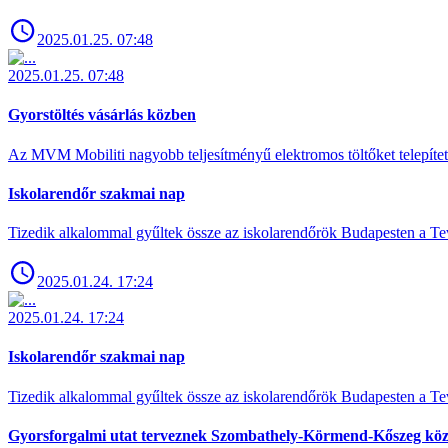
2025.01.25. 07:48
2025.01.25. 07:48
Gyorstöltés vásárlás közben
Az MVM Mobiliti nagyobb teljesítményű elektromos töltőket telepíte
Iskolarendőr szakmai nap
Tizedik alkalommal gyűltek össze az iskolarendőrök Budapesten a Tev
2025.01.24. 17:24
2025.01.24. 17:24
Iskolarendőr szakmai nap
Tizedik alkalommal gyűltek össze az iskolarendőrök Budapesten a Tev
Gyorsforgalmi utat terveznek Szombathely-Körmend-Kőszeg köz