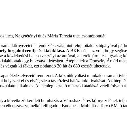
os utca, Nagytétényi út és Mária Terézia utca csomópontját.
án a környezetet is rendezték, valamint felújították az útpályával pá
ely forgalmi rendje és kialakítása.
A BKK célja az volt, hogy segítse 
 a közlekedési balesetveszélyt az autóval, a kerékpárral és a gyalog 
 kialakítottak egy buszsávot létesített. Átépítették a Donszky Árpád utc
 vágtak ki fákat, ezt pótlandó 20 fát és 880 cserjét ültetettek.
padékvíz-elvezető rendszert. A közműkiváltási munkák során a kivitele
at helyezett el és elvégezte a távközlési hálózatok kiváltását. Az útépít
használatra alkalmas. A jelenleg is zajló műszaki átadás-átvételi folyam
t,
a következő kerületi beruházás a Városház tér és környezetének teljes 
ben ellenszavazat nélkül elfogadott Budapesti Mobilitási Terv (BMT) tar