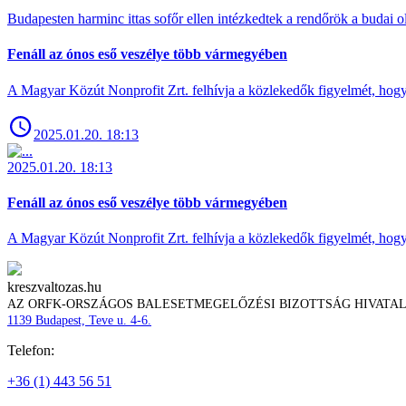
Budapesten harminc ittas sofőr ellen intézkedtek a rendőrök a budai ol
Fenáll az ónos eső veszélye több vármegyében
A Magyar Közút Nonprofit Zrt. felhívja a közlekedők figyelmét, hogy c
2025.01.20. 18:13
2025.01.20. 18:13
Fenáll az ónos eső veszélye több vármegyében
A Magyar Közút Nonprofit Zrt. felhívja a közlekedők figyelmét, hogy c
kreszvaltozas.hu
AZ ORFK-ORSZÁGOS BALESETMEGELŐZÉSI BIZOTTSÁG HIVATA
1139 Budapest, Teve u. 4-6.
Telefon:
+36 (1) 443 56 51