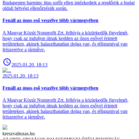
Budapesten harminc ittas sofőr ellen intézkedtek a rendőrök a budai
oldali hétvégi ellenőrzésük során.
Fenáll az ónos eső veszélye több vármegyében
A Magyar Közút Nonprofit Zrt. felhívja a közlekedők figyelmét,
hogy csak az induljon útnak kedden az ónos esővel érintett
területeken, akinek halaszthatatlan dolga van, és téligumival van
felszerelve a járműve.
2025.01.20. 18:13
2025.01.20. 18:13
Fenáll az ónos eső veszélye több vármegyében
A Magyar Közút Nonprofit Zrt. felhívja a közlekedők figyelmét,
hogy csak az induljon útnak kedden az ónos esővel érintett
területeken, akinek halaszthatatlan dolga van, és téligumival van
felszerelve a járműve.
kreszvaltozas.hu