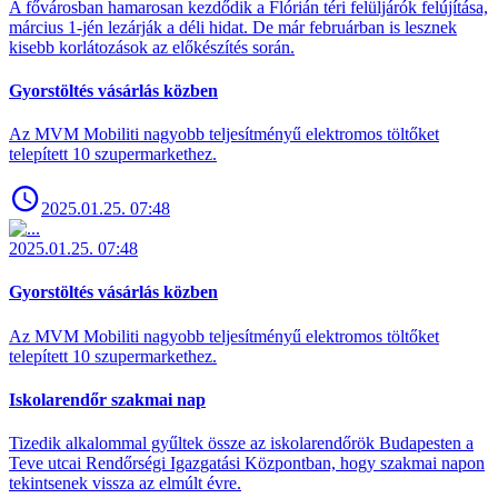
A fővárosban hamarosan kezdődik a Flórián téri felüljárók felújítása,
március 1-jén lezárják a déli hidat. De már februárban is lesznek
kisebb korlátozások az előkészítés során.
Gyorstöltés vásárlás közben
Az MVM Mobiliti nagyobb teljesítményű elektromos töltőket
telepített 10 szupermarkethez.
2025.01.25. 07:48
2025.01.25. 07:48
Gyorstöltés vásárlás közben
Az MVM Mobiliti nagyobb teljesítményű elektromos töltőket
telepített 10 szupermarkethez.
Iskolarendőr szakmai nap
Tizedik alkalommal gyűltek össze az iskolarendőrök Budapesten a
Teve utcai Rendőrségi Igazgatási Központban, hogy szakmai napon
tekintsenek vissza az elmúlt évre.