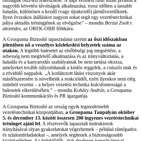
önmaguk őszi-téli felkészítése. A napi vezetési rutin során javasolt a
nagyobb követési távolságok alkalmazása, rossz időben a lassabb
haladás, különösen a kezdő (vagy újrakezdő) járművezetőknek.
Ilyen évszakos átálláskor nagyon sokat segít egy vezetéstechnikai
pálya aktuális tréningjének az elvégzése” – mondta
Berzai Zsolt r.
alezredes,
az ORFK-OBB főtitkára.
A Groupama Biztosító tapasztalatai szerint
az őszi időszakban
jelentősen nő a veszélyes közlekedési helyzetek száma az
utakon.
A legtöbb balesetet az elsőbbségi jog megsértése, a
sebesség nem megfelelő alkalmazása és az irányváltoztatás, a
haladás és a kanyarodás szabályainak be nem tartása okozza,
amelyeket tovább súlyosbítanak a ködös reggelek, a csúszós utak és
a rövidülő nappalok. „A korlátozott látási viszonyok akár
másfélszeresére is növelhetik a reakcióidőt, ezért ilyenkor nem elég
rutinból vezetni – a helyes vezetési technika kulcsfontosságú a
balesetek elkerülésében.” – mondta
Koháry András
, a Groupama
Biztosító kommunikációs és PR igazgatója.
A Groupama Biztosító az ország egyik legmodernebb
vezetéstechnikai központjában,
a Groupama Tanpályán október
5. és december 13. között összesen 200 ingyenes vezetéstechnikai
tréninget ajánl fel
. A résztvevők tapasztalt instruktorok
irányításával olyan gyakorlatokat végezhetnek – például rántópados
és szlalomfeladatokat –, amelyek segítenek a biztonságosabb
közlekedésben. Az érdeklődők, akik érvényes jogosítvánnyal