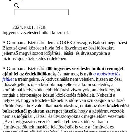
2024.10.01, 17:38
Ingyenes vezetéstechnikai kurzusok
A Groupama Biztosító idén az ORFK-Országos Balesetmegelőzési
Bizottságával közösen hívja fel a figyelmet az őszi időszakra
jellemző megváltozott időjárási-, látási- és útviszonyokra a
biztonságos közlekedés érdekében.
A Groupama Biztosító
200 ingyenes vezetéstechnikai tréninget
ajánl fel az érdeklődőknek,
és már meg is nyílt
a regisztrációs
felület
a tréningekre. A kedvcsinálás nem véletlen, hiszen az őszi
időszak jellemzője a későbbi napkelte és a korai sötétedés, a
korábbinál kedvezőtlenebb időjárási viszonyok, amelyek együtt
rontják a biztonságos közúti közlekedés feltételeit. Nehezíti a
helyzetet, hogy a közlekedőknek is időre van szükségük a változó
körülményekhez való alkalmazkodáshoz, emiatt
az őszi közlekedési
baleseteknél gyakran szerepet játszik
, hogy a gépjárművezetők
nem az időjárási-, látási- és útviszonyoknak megfelelően vezetnek.
„Az elővigyázatos vezetés mellett ebben az időszakban a
járművezetőknek másféle felelősségük is van: a járművek és