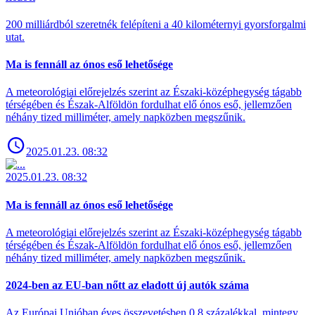
200 milliárdból szeretnék felépíteni a 40 kilométernyi gyorsforgalmi
utat.
Ma is fennáll az ónos eső lehetősége
A meteorológiai előrejelzés szerint az Északi-középhegység tágabb
térségében és Észak-Alföldön fordulhat elő ónos eső, jellemzően
néhány tized milliméter, amely napközben megszűnik.
2025.01.23. 08:32
2025.01.23. 08:32
Ma is fennáll az ónos eső lehetősége
A meteorológiai előrejelzés szerint az Északi-középhegység tágabb
térségében és Észak-Alföldön fordulhat elő ónos eső, jellemzően
néhány tized milliméter, amely napközben megszűnik.
2024-ben az EU-ban nőtt az eladott új autók száma
Az Európai Unióban éves összevetésben 0,8 százalékkal, mintegy