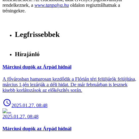
rendelkeznek, a
www.tanpalya.hu
oldalon regisztrálhatnak a
tréningekre.
Legfrissebbek
Hírajánló
Márciusi dugók az Árpád hídnál
A fővárosban hamarosan kezdődik a Flórián téri felüljárók felújítása,
március 1-jén lezárják a déli hidat. De már februárban is lesznek
kisebb korlátozások az előkészítés során.
2025.01.27. 08:48
2025.01.27. 08:48
Márciusi dugók az Árpád hídnál