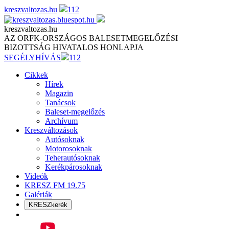
Skip
kreszvaltozas.hu
112
to
content
kreszvaltozas.hu
AZ ORFK-ORSZÁGOS BALESETMEGELŐZÉSI
BIZOTTSÁG HIVATALOS HONLAPJA
SEGÉLYHÍVÁS
112
Cikkek
Hírek
Magazin
Tanácsok
Baleset-megelőzés
Archívum
Kreszváltozások
Autósoknak
Motorosoknak
Teherautósoknak
Kerékpárosoknak
Videók
KRESZ FM 19.75
Galériák
KRESZkerék