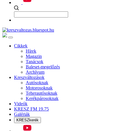
Cikkek
Hírek
Magazin
Tanácsok
Baleset-megelőzés
Archívum
Kreszváltozások
Autósoknak
Motorosoknak
Teherautósoknak
Kerékpárosoknak
Videók
KRESZ FM 19.75
Galériák
KRESZkerék