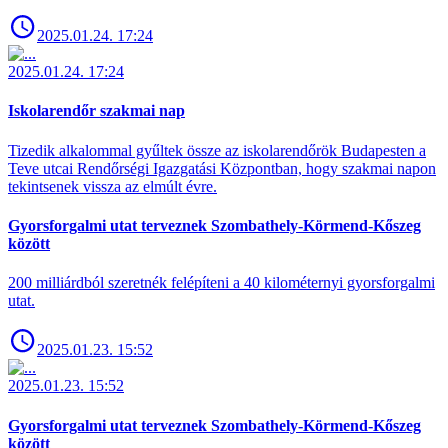
2025.01.24. 17:24
2025.01.24. 17:24
Iskolarendőr szakmai nap
Tizedik alkalommal gyűltek össze az iskolarendőrök Budapesten a
Teve utcai Rendőrségi Igazgatási Központban, hogy szakmai napon
tekintsenek vissza az elmúlt évre.
Gyorsforgalmi utat terveznek Szombathely-Körmend-Kőszeg
között
200 milliárdból szeretnék felépíteni a 40 kilométernyi gyorsforgalmi
utat.
2025.01.23. 15:52
2025.01.23. 15:52
Gyorsforgalmi utat terveznek Szombathely-Körmend-Kőszeg
között