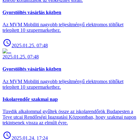
kisebb korlátozások az előkészítés során.
Gyorstöltés vásárlás közben
Az MVM Mobiliti nagyobb teljesítményű elektromos töltőket
telepített 10 szupermarkethez.
2025.01.25. 07:48
2025.01.25. 07:48
Gyorstöltés vásárlás közben
Az MVM Mobiliti nagyobb teljesítményű elektromos töltőket
telepített 10 szupermarkethez.
Iskolarendőr szakmai nap
Tizedik alkalommal gyűltek össze az iskolarendőrök Budapesten a
Teve utcai Rendőrségi Igazgatási Központban, hogy szakmai napon
tekintsenek vissza az elmúlt évre.
2025.01.24. 17:24