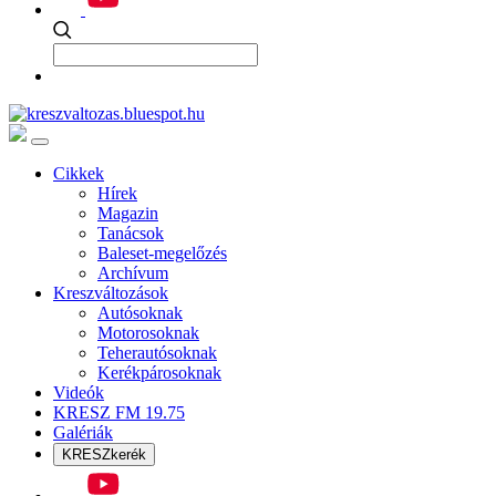
Cikkek
Hírek
Magazin
Tanácsok
Baleset-megelőzés
Archívum
Kreszváltozások
Autósoknak
Motorosoknak
Teherautósoknak
Kerékpárosoknak
Videók
KRESZ FM 19.75
Galériák
KRESZkerék