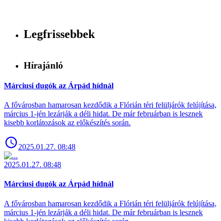
Legfrissebbek
Hírajánló
Márciusi dugók az Árpád hídnál
A fővárosban hamarosan kezdődik a Flórián téri felüljárók felújítása,
március 1-jén lezárják a déli hidat. De már februárban is lesznek
kisebb korlátozások az előkészítés során.
2025.01.27. 08:48
2025.01.27. 08:48
Márciusi dugók az Árpád hídnál
A fővárosban hamarosan kezdődik a Flórián téri felüljárók felújítása,
március 1-jén lezárják a déli hidat. De már februárban is lesznek