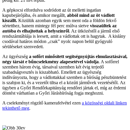
pedig kb. 21 m-t repült.
A gépkocsi elfordulva sodródott az út melletti ingatlan
kapubejárójába, és amikor megállt,
abból mind az öt vádlott
kiszállt.
Közülük azonban egyik sem ment oda a földön fekvő
sértetthez, hanem mintegy fél perc múlva sietve
visszaültek az
autóba és elhajtottak a helyszínről
. Az ütközéstől a jármű első
rendszámtáblája is leesett, amit a vádlottak ott is hagytak. A kislány
csodával határos módon „csak” nyolc napon belül gyógyuló
sérüléseket szenvedett.
Az ügyészség
a sofőrt minősített segítségnyújtás elmulasztásával,
négy társát e bűncselekmény alapesetével vádolja
. A sofőrrel
szemben három évig, társaival szemben két évig terjedő
szabadságvesztés is kiszabható. Emellett az ügyészség
indítványozta, hogy a vádlottakkal szemben a bíróság pénzbüntetést
is szabjon ki, és a vezetőt tiltsa el a közúti járművek vezetésétől. Az
ügyben a Győri Rendőrkapitányág rendőrei jártak el, míg az érdemi
döntést várhatóan a Győri Járásbíróság fogja meghozni.
A cselekményt rögzítő kamerafelvétel ezen
a közösségi oldali linken
tekinthető meg
.