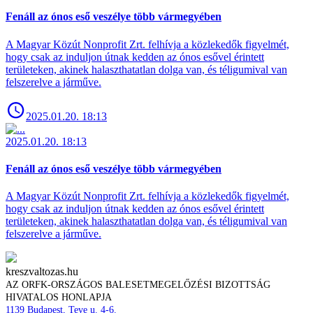
Fenáll az ónos eső veszélye több vármegyében
A Magyar Közút Nonprofit Zrt. felhívja a közlekedők figyelmét,
hogy csak az induljon útnak kedden az ónos esővel érintett
területeken, akinek halaszthatatlan dolga van, és téligumival van
felszerelve a járműve.
2025.01.20. 18:13
2025.01.20. 18:13
Fenáll az ónos eső veszélye több vármegyében
A Magyar Közút Nonprofit Zrt. felhívja a közlekedők figyelmét,
hogy csak az induljon útnak kedden az ónos esővel érintett
területeken, akinek halaszthatatlan dolga van, és téligumival van
felszerelve a járműve.
kreszvaltozas.hu
AZ ORFK-ORSZÁGOS BALESETMEGELŐZÉSI BIZOTTSÁG
HIVATALOS HONLAPJA
1139 Budapest, Teve u. 4-6.