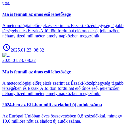
utat.
Ma is fennáll az ónos eső lehetősége
A meteorológiai előrejelzés szerint az Északi-középhegység tágabb
térségében és Észak-Alföldön fordulhat elő ónos eső, jellemzően
néhány tized milliméter, amely napközben megszűnik.
2025.01.23. 08:32
2025.01.23. 08:32
Ma is fennáll az ónos eső lehetősége
A meteorológiai előrejelzés szerint az Északi-középhegység tágabb
térségében és Észak-Alföldön fordulhat elő ónos eső, jellemzően
néhány tized milliméter, amely napközben megszűnik.
2024-ben az EU-ban nőtt az eladott új autók száma
Az Európai Unióban éves összevetésben 0,8 százalékkal, mintegy
10,6 millióra nőtt az eladott új autók száma.