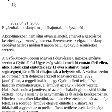
2022.04.21, 20:08
Elgázolták a kislányt, majd elhajtottak a helyszínről
Akciófilmekben nem látni olyan jelenetet, amelyet a gázolásról
készített egy biztonsági kamera. Szerencsére az elgázolt kislány a
csodával határos módon 8 napon belül gyógyuló sérüléseket
szerzett.
A Győr-Moson-Sopron Megyei Főügyészség sajtóközleménye
szerint a Győri Járási Ügyészség
vádat emelt öt román férfi ellen,
akik autójukkal elütöttek egy 11 éves kislányt, majd
segítségnyújtás nélkül elhajtottak a helyszínről.
A vádirat szerint
az öt román férfi dolgozni érkezett Magyarországra. 2022
januárjában, a reggeli órákban, egy Győr melletti településen
haladtak munkahelyükre, a járművet az egyik vádlott vezette.
Haladásuk során a járművezető az előtte haladó gépkocsitól későn
észlelte, hogy a kislány és nagymamája az út szélén kerékpároznak.
Hirtelen akarta őket kikerülni, azonban elvesztette uralmát az autója
felett, és a sodródó járműve elejével elütötte a kislányt. Az
ütközéstől a gyerek az út melletti füves területre esett, kerékpárja