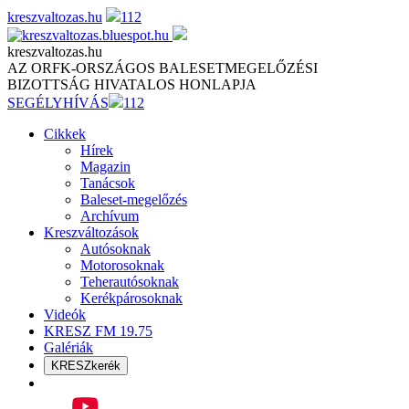
Skip
kreszvaltozas.hu
112
to
content
kreszvaltozas.hu
AZ ORFK-ORSZÁGOS BALESETMEGELŐZÉSI
BIZOTTSÁG HIVATALOS HONLAPJA
SEGÉLYHÍVÁS
112
Cikkek
Hírek
Magazin
Tanácsok
Baleset-megelőzés
Archívum
Kreszváltozások
Autósoknak
Motorosoknak
Teherautósoknak
Kerékpárosoknak
Videók
KRESZ FM 19.75
Galériák
KRESZkerék