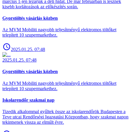
március 1-jén lezárják a déli hidat. De már februárban is lesznek
kisebb korlátozások az előkészítés során.
Gyorstöltés vásárlás közben
Az MVM Mobiliti nagyobb teljesítményű elektromos töltőket
telepített 10 szupermarkethez.
2025.01.25. 07:48
2025.01.25. 07:48
Gyorstöltés vásárlás közben
Az MVM Mobiliti nagyobb teljesítményű elektromos töltőket
telepített 10 szupermarkethez.
Iskolarendőr szakmai nap
Tizedik alkalommal gyűltek össze az iskolarendőrök Budapesten a
Teve utcai Rendőrségi Igazgatási Központban, hogy szakmai napon
tekintsenek vissza az elmúlt évre.