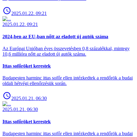
2025.01.22. 09:21
2025.01.22. 09:21
2024-ben az EU-ban nőtt az eladott új autók száma
Az Európai Unióban éves összevetésben 0,8 százalékkal, mintegy
10,6 millióra nőtt az eladott új autók száma.
Ittas sofőröket kerestek
Budapesten harminc ittas sofőr ellen intézkedtek a rendőrök a budai
oldali hétvégi ellenőrzésük során.
2025.01.21. 06:30
2025.01.21. 06:30
Ittas sofőröket kerestek
Budapesten harminc ittas sofőr ellen intézkedtek a rendőrök a budai