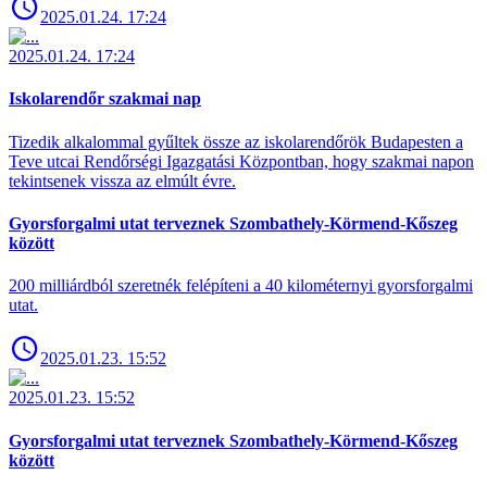
2025.01.24. 17:24
2025.01.24. 17:24
Iskolarendőr szakmai nap
Tizedik alkalommal gyűltek össze az iskolarendőrök Budapesten a
Teve utcai Rendőrségi Igazgatási Központban, hogy szakmai napon
tekintsenek vissza az elmúlt évre.
Gyorsforgalmi utat terveznek Szombathely-Körmend-Kőszeg
között
200 milliárdból szeretnék felépíteni a 40 kilométernyi gyorsforgalmi
utat.
2025.01.23. 15:52
2025.01.23. 15:52
Gyorsforgalmi utat terveznek Szombathely-Körmend-Kőszeg
között