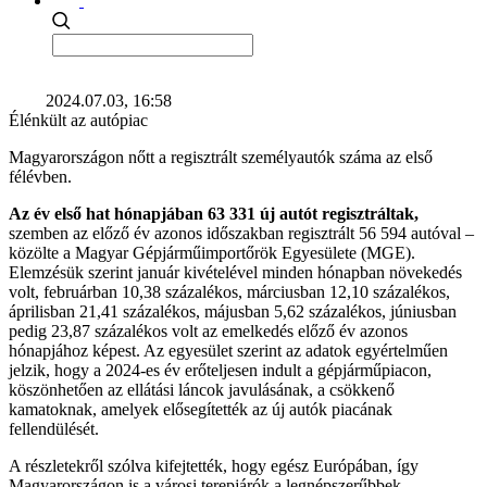
2024.07.03, 16:58
Élénkült az autópiac
Magyarországon nőtt a regisztrált személyautók száma az első
félévben.
Az év első hat hónapjában 63 331 új autót regisztráltak,
szemben az előző év azonos időszakban regisztrált 56 594 autóval –
közölte a Magyar Gépjárműimportőrök Egyesülete (MGE).
Elemzésük szerint január kivételével minden hónapban növekedés
volt, februárban 10,38 százalékos, márciusban 12,10 százalékos,
áprilisban 21,41 százalékos, májusban 5,62 százalékos, júniusban
pedig 23,87 százalékos volt az emelkedés előző év azonos
hónapjához képest. Az egyesület szerint az adatok egyértelműen
jelzik, hogy a 2024-es év erőteljesen indult a gépjárműpiacon,
köszönhetően az ellátási láncok javulásának, a csökkenő
kamatoknak, amelyek elősegítették az új autók piacának
fellendülését.
A részletekről szólva kifejtették, hogy egész Európában, így
Magyarországon is a városi terepjárók a legnépszerűbbek.