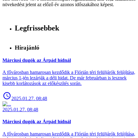
növekedést jelent az előző év azonos időszakához képest.
Legfrissebbek
Hírajánló
Márciusi dugók az Árpád hídnál
A fővárosban hamarosan kezdődik a Flórián téri felüljárók felújítása,
március 1-jén lezárják a déli hidat. De már februárban is lesznek
kisebb korlátozások az előkészítés során.
2025.01.27. 08:48
2025.01.27. 08:48
Márciusi dugók az Árpád hídnál
A fővárosban hamarosan kezdődik a Flórián téri felüljárók felújítása,