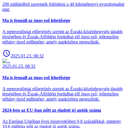
200 milliárdból szeretnék felépíteni a 40 kilométernyi gyorsforgalmi
utat.
Ma is fennáll az ónos eső lehetősége
A meteorológiai előrejelzés szerint az Északi-középhegység tágabb
térségében és Észak-Alföldön fordulhat elő ónos eső, jellemzően
néhány tized milliméter, amely napközben megszűnik.
2025.01.23. 08:32
2025.01.23. 08:32
Ma is fennáll az ónos eső lehetősége
A meteorológiai előrejelzés szerint az Északi-középhegység tágabb
térségében és Észak-Alföldön fordulhat elő ónos eső, jellemzően
néhány tized milliméter, amely napközben megszűnik.
2024-ben az EU-ban nőtt az eladott új autók száma
Az Európai Unióban éves összevetésben 0,8 százalékkal, mintegy
10,6 millióra nőtt az eladott új autók száma.