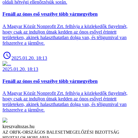
oldali hétvégi ellenőrzésük során.
Fenáll az ónos eső veszélye több vármegyében
A Magyar Közút Nonprofit Zrt. felhívja a közlekedők figyelmét,
hogy csak az induljon útnak kedden az ónos esővel érintett
területeken, akinek halaszthatatlan dolga van, és téligumival van
felszerelve a járműve.
2025.01.20. 18:13
2025.01.20. 18:13
Fenáll az ónos eső veszélye több vármegyében
A Magyar Közút Nonprofit Zrt. felhívja a közlekedők figyelmét,
hogy csak az induljon útnak kedden az ónos esővel érintett
területeken, akinek halaszthatatlan dolga van, és téligumival van
felszerelve a járműve.
kreszvaltozas.hu
AZ ORFK-ORSZÁGOS BALESETMEGELŐZÉSI BIZOTTSÁG
HIVATALOS HONLAPJA