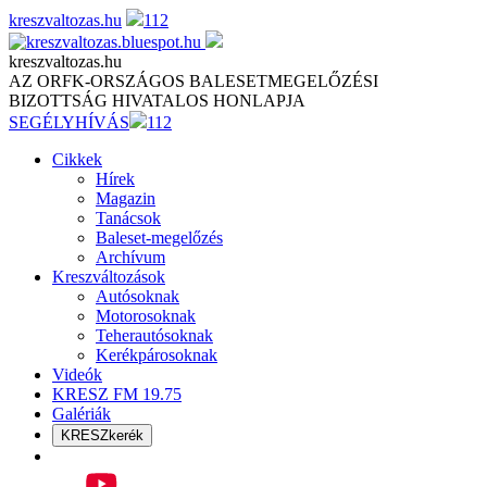
Skip
kreszvaltozas.hu
112
to
content
kreszvaltozas.hu
AZ ORFK-ORSZÁGOS BALESETMEGELŐZÉSI
BIZOTTSÁG HIVATALOS HONLAPJA
SEGÉLYHÍVÁS
112
Cikkek
Hírek
Magazin
Tanácsok
Baleset-megelőzés
Archívum
Kreszváltozások
Autósoknak
Motorosoknak
Teherautósoknak
Kerékpárosoknak
Videók
KRESZ FM 19.75
Galériák
KRESZkerék