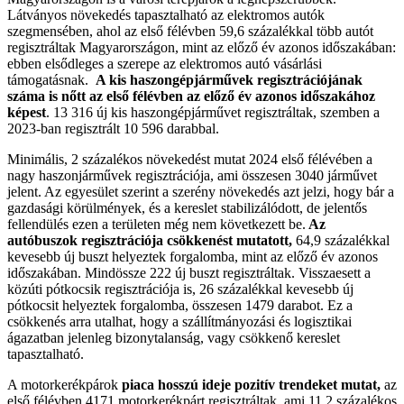
Látványos növekedés tapasztalható az elektromos autók
szegmensében, ahol az első félévben 59,6 százalékkal több autót
regisztráltak Magyarországon, mint az előző év azonos időszakában:
ebben elsődleges a szerepe az elektromos autó vásárlási
támogatásnak.
A kis haszongépjárművek regisztrációjának
száma is nőtt az első félévben az előző év azonos időszakához
képest
. 13 316 új kis haszongépjárművet regisztráltak, szemben a
2023-ban regisztrált 10 596 darabbal.
Minimális, 2 százalékos növekedést mutat 2024 első félévében a
nagy haszonjárművek regisztrációja, ami összesen 3040 járművet
jelent. Az egyesület szerint a szerény növekedés azt jelzi, hogy bár a
gazdasági körülmények, és a kereslet stabilizálódott, de jelentős
fellendülés ezen a területen még nem következett be.
Az
autóbuszok regisztrációja csökkenést mutatott,
64,9 százalékkal
kevesebb új buszt helyeztek forgalomba, mint az előző év azonos
időszakában. Mindössze 222 új buszt regisztráltak. Visszaesett a
közúti pótkocsik regisztrációja is, 26 százalékkal kevesebb új
pótkocsit helyeztek forgalomba, összesen 1479 darabot. Ez a
csökkenés arra utalhat, hogy a szállítmányozási és logisztikai
ágazatban jelenleg bizonytalanság, vagy csökkenő kereslet
tapasztalható.
A motorkerékpárok
piaca hosszú ideje pozitív trendeket mutat,
az
első félévben 4171 motorkerékpárt regisztráltak, ami 11,2 százalékos