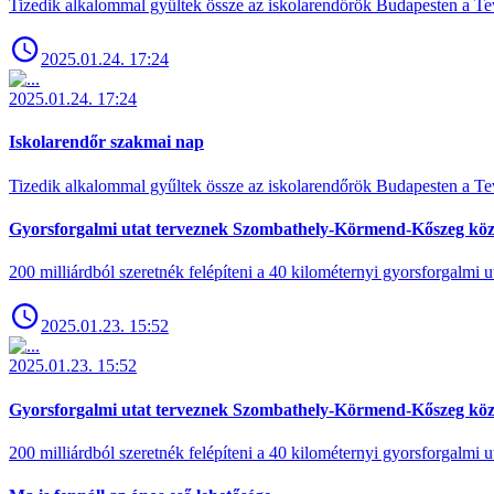
Tizedik alkalommal gyűltek össze az iskolarendőrök Budapesten a Tev
2025.01.24. 17:24
2025.01.24. 17:24
Iskolarendőr szakmai nap
Tizedik alkalommal gyűltek össze az iskolarendőrök Budapesten a Tev
Gyorsforgalmi utat terveznek Szombathely-Körmend-Kőszeg köz
200 milliárdból szeretnék felépíteni a 40 kilométernyi gyorsforgalmi ut
2025.01.23. 15:52
2025.01.23. 15:52
Gyorsforgalmi utat terveznek Szombathely-Körmend-Kőszeg köz
200 milliárdból szeretnék felépíteni a 40 kilométernyi gyorsforgalmi ut