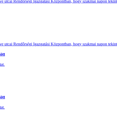
e utcai Rendőrségi Igazgatási Központban, hogy szakmai napon tekints
e utcai Rendőrségi Igazgatási Központban, hogy szakmai napon tekints
ött
at.
ött
at.