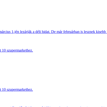
március 1-jén lezárják a déli hidat. De már februárban is lesznek kisebb 
tt 10 szupermarkethez.
tt 10 szupermarkethez.