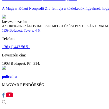
A Magyar Közút Nonprofit Zrt. felhívja a közlekedők figyelmét, hogy c
kreszvaltozas.hu
AZ ORFK-ORSZÁGOS BALESETMEGELŐZÉSI BIZOTTSÁG HIVATA
1139 Budapest, Teve u. 4-6.
Telefon:
+36 (1) 443 56 51
Levelezési cím:
1903 Budapest, Pf.: 314.
police.hu
MAGYAR RENDŐRSÉG