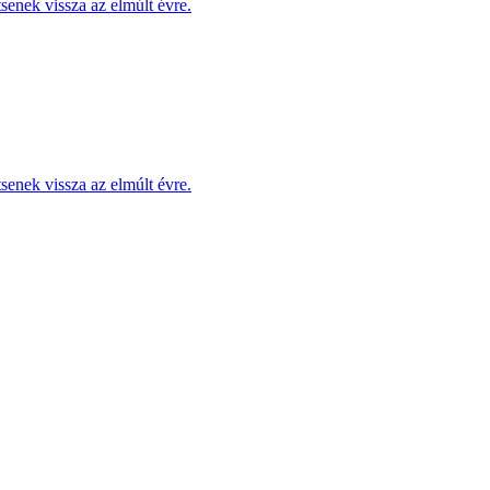
enek vissza az elmúlt évre.
enek vissza az elmúlt évre.