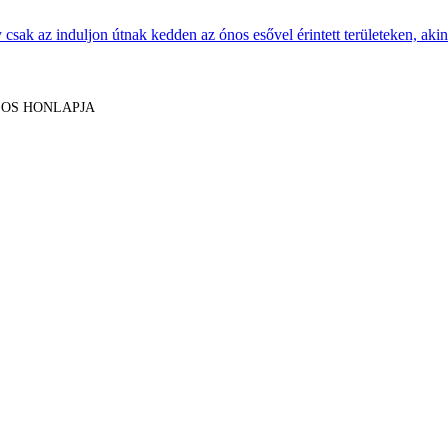
sak az induljon útnak kedden az ónos esővel érintett területeken, akine
LOS HONLAPJA