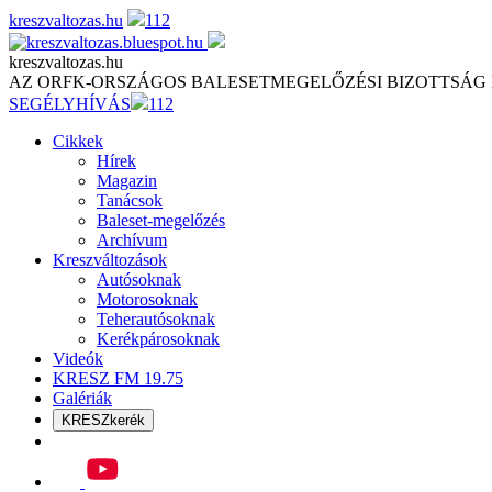
Skip
kreszvaltozas.hu
112
to
content
kreszvaltozas.hu
AZ ORFK-ORSZÁGOS BALESETMEGELŐZÉSI BIZOTTSÁG
SEGÉLYHÍVÁS
112
Cikkek
Hírek
Magazin
Tanácsok
Baleset-megelőzés
Archívum
Kreszváltozások
Autósoknak
Motorosoknak
Teherautósoknak
Kerékpárosoknak
Videók
KRESZ FM 19.75
Galériák
KRESZkerék