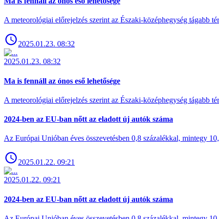
Ma is fennáll az ónos eső lehetősége
A meteorológiai előrejelzés szerint az Északi-középhegység tágabb t
2025.01.23. 08:32
2025.01.23. 08:32
Ma is fennáll az ónos eső lehetősége
A meteorológiai előrejelzés szerint az Északi-középhegység tágabb t
2024-ben az EU-ban nőtt az eladott új autók száma
Az Európai Unióban éves összevetésben 0,8 százalékkal, mintegy 10,6 
2025.01.22. 09:21
2025.01.22. 09:21
2024-ben az EU-ban nőtt az eladott új autók száma
Az Európai Unióban éves összevetésben 0,8 százalékkal, mintegy 10,6 