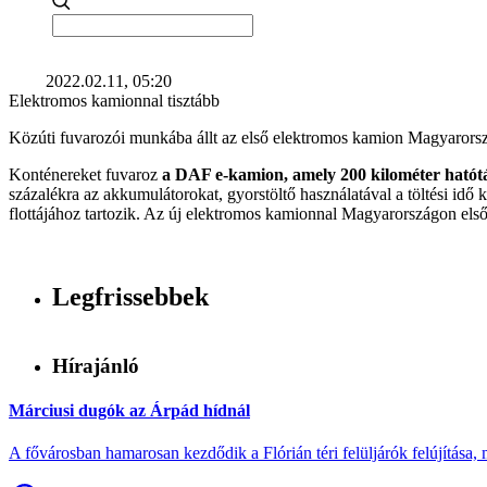
2022.02.11, 05:20
Elektromos kamionnal tisztább
Közúti fuvarozói munkába állt az első elektromos kamion Magyarorszá
Konténereket fuvaroz
a DAF e-kamion, amely 200 kilométer hatótá
százalékra az akkumulátorokat, gyorstöltő használatával a töltési id
flottájához tartozik. Az új elektromos kamionnal Magyarországon első
Legfrissebbek
Hírajánló
Márciusi dugók az Árpád hídnál
A fővárosban hamarosan kezdődik a Flórián téri felüljárók felújítása, 