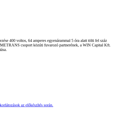
ndezése 400 voltos, 64 amperes egyenárammal 5 óra alatt tölti fel száz
lkozó METRANS csoport közúti fuvarozó partnerének, a WIN Capital Kft.
tása.
korlátozások az előkészítés során.