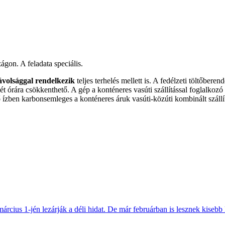
gon. A feladata speciális.
volsággal rendelkezik
teljes terhelés mellett is. A fedélzeti töltőbere
ő két órára csökkenthető. A gép a konténeres vasúti szállítással fogla
 ízben karbonsemleges a konténeres áruk vasúti-közúti kombinált szállí
március 1-jén lezárják a déli hidat. De már februárban is lesznek kisebb 