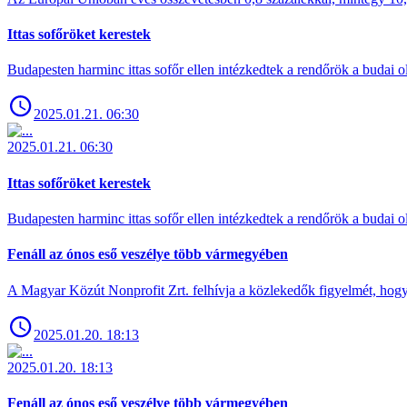
Ittas sofőröket kerestek
Budapesten harminc ittas sofőr ellen intézkedtek a rendőrök a budai ol
2025.01.21. 06:30
2025.01.21. 06:30
Ittas sofőröket kerestek
Budapesten harminc ittas sofőr ellen intézkedtek a rendőrök a budai ol
Fenáll az ónos eső veszélye több vármegyében
A Magyar Közút Nonprofit Zrt. felhívja a közlekedők figyelmét, hogy c
2025.01.20. 18:13
2025.01.20. 18:13
Fenáll az ónos eső veszélye több vármegyében