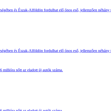
érségében és Észak-Alföldön fordulhat elő ónos eső, jellemzően néhány
érségében és Észak-Alföldön fordulhat elő ónos eső, jellemzően néhány
millióra nőtt az eladott új autók száma.
millióra nőtt az eladott új autók száma.