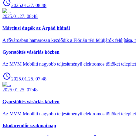
2025.01.27. 08:48
2025.01.27. 08:48
Márciusi dugók az Árpád hídnál
A fővárosban hamarosan kezdődik a Flórián téri felüljárók felújítása, 
Gyorstöltés vásárlás közben
Az MVM Mobiliti nagyobb teljesítményű elektromos töltőket telepíte
2025.01.25. 07:48
2025.01.25. 07:48
Gyorstöltés vásárlás közben
Az MVM Mobiliti nagyobb teljesítményű elektromos töltőket telepíte
Iskolarendőr szakmai nap