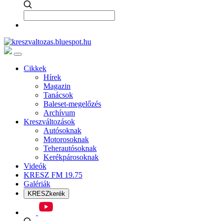
Cikkek
Hírek
Magazin
Tanácsok
Baleset-megelőzés
Archívum
Kreszváltozások
Autósoknak
Motorosoknak
Teherautósoknak
Kerékpárosoknak
Videók
KRESZ FM 19.75
Galériák
KRESZkerék