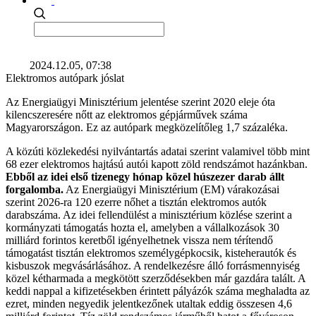
2024.12.05, 07:38
Elektromos autópark jóslat
Az Energiaügyi Minisztérium jelentése szerint 2020 eleje óta
kilencszeresére nőtt az elektromos gépjárművek száma
Magyarországon. Ez az autópark megközelítőleg 1,7 százaléka.
A közúti közlekedési nyilvántartás adatai szerint valamivel több mint
68 ezer elektromos hajtású autói kapott zöld rendszámot hazánkban.
Ebből az idei első tizenegy hónap közel húszezer darab állt
forgalomba.
Az Energiaügyi Minisztérium (EM) várakozásai
szerint 2026-ra 120 ezerre nőhet a tisztán elektromos autók
darabszáma. Az idei fellendülést a minisztérium közlése szerint a
kormányzati támogatás hozta el, amelyben a vállalkozások 30
milliárd forintos keretből igényelhetnek vissza nem térítendő
támogatást tisztán elektromos személygépkocsik, kisteherautók és
kisbuszok megvásárlásához. A rendelkezésre álló forrásmennyiség
közel kétharmada a megkötött szerződésekben már gazdára talált. A
keddi nappal a kifizetésekben érintett pályázók száma meghaladta az
ezret, minden negyedik jelentkezőnek utaltak eddig összesen 4,6