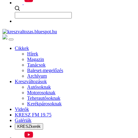
Cikkek
Hírek
Magazin
Tanácsok
Baleset-megelőzés
Archívum
Kreszváltozások
Autósoknak
Motorosoknak
Teherautósoknak
Kerékpárosoknak
Videók
KRESZ FM 19.75
Galériák
KRESZkerék