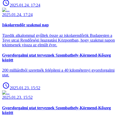
2025.01.24. 17:24
2025.01.24. 17:24
Iskolarendőr szakmai nap
Tizedik alkalommal gyűltek össze az iskolarendőrök Budapesten a
Teve utcai Rendőrségi Igazgatási Központban, hogy szakmai napon
tekintsenek vissza az elmúlt évre.
Gyorsforgalmi utat terveznek Szombathely-Körmend-Kőszeg
között
200 milliárdból szeretnék felépíteni a 40 kilométernyi gyorsforgalmi
utat.
2025.01.23. 15:52
2025.01.23. 15:52
Gyorsforgalmi utat terveznek Szombathely-Körmend-Kőszeg
között