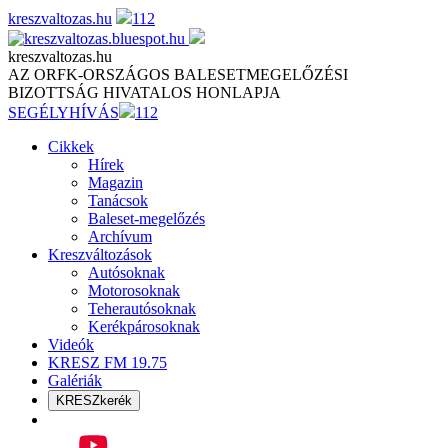
Skip
kreszvaltozas.hu
112
to
content
kreszvaltozas.hu
AZ ORFK-ORSZÁGOS BALESETMEGELŐZÉSI
BIZOTTSÁG HIVATALOS HONLAPJA
SEGÉLYHÍVÁS
112
Cikkek
Hírek
Magazin
Tanácsok
Baleset-megelőzés
Archívum
Kreszváltozások
Autósoknak
Motorosoknak
Teherautósoknak
Kerékpárosoknak
Videók
KRESZ FM 19.75
Galériák
KRESZkerék