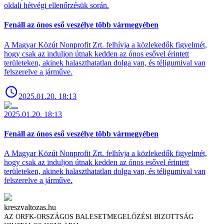
oldali hétvégi ellenőrzésük során.
Fenáll az ónos eső veszélye több vármegyében
A Magyar Közút Nonprofit Zrt. felhívja a közlekedők figyelmét,
hogy csak az induljon útnak kedden az ónos esővel érintett
területeken, akinek halaszthatatlan dolga van, és téligumival van
felszerelve a járműve.
2025.01.20. 18:13
2025.01.20. 18:13
Fenáll az ónos eső veszélye több vármegyében
A Magyar Közút Nonprofit Zrt. felhívja a közlekedők figyelmét,
hogy csak az induljon útnak kedden az ónos esővel érintett
területeken, akinek halaszthatatlan dolga van, és téligumival van
felszerelve a járműve.
kreszvaltozas.hu
AZ ORFK-ORSZÁGOS BALESETMEGELŐZÉSI BIZOTTSÁG