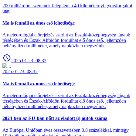
200 milliárdból szeretnék felépíteni a 40 kilométernyi gyorsforgalmi
utat.
Ma is fennáll az ónos eső lehetősége
A meteorológiai előrejelzés szerint az Északi-középhegység tágabb
térségében és Észak-Alföldön fordulhat elő ónos eső, jellemzően
néhány tized milliméter, amely napközben megszűnik.
2025.01.23. 08:32
2025.01.23. 08:32
Ma is fennáll az ónos eső lehetősége
A meteorológiai előrejelzés szerint az Északi-középhegység tágabb
térségében és Észak-Alföldön fordulhat elő ónos eső, jellemzően
néhány tized milliméter, amely napközben megszűnik.
2024-ben az EU-ban nőtt az eladott új autók száma
Az Európai Unióban éves összevetésben 0,8 százalékkal, mintegy
10,6 millióra nőtt az eladott új autók száma.