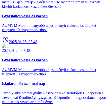
március 1-jén lezárják a déli hidat. De már februárban is lesznek
kisebb korlátozások az előkészítés során.
Gyorstöltés vásárlás közben
Az MVM Mobiliti nagyobb teljesítményű elektromos töltőket
telepített 10 szupermarkethez.
2025.01.25. 07:48
2025.01.25. 07:48
Gyorstöltés vásárlás közben
Az MVM Mobiliti nagyobb teljesítményű elektromos töltőket
telepített 10 szupermarkethez.
Iskolarendőr szakmai nap
Tizedik alkalommal gyűltek össze az iskolarendőrök Budapesten a
Teve utcai Rendőrségi Igazgatási Központban, hogy szakmai napon
tekintsenek vissza az elmúlt évre.