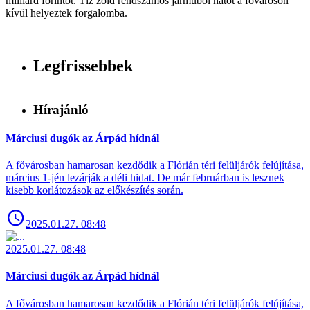
milliárd forintot. Tíz zöld rendszámos járműből hatot a fővároson
kívül helyeztek forgalomba.
Legfrissebbek
Hírajánló
Márciusi dugók az Árpád hídnál
A fővárosban hamarosan kezdődik a Flórián téri felüljárók felújítása,
március 1-jén lezárják a déli hidat. De már februárban is lesznek
kisebb korlátozások az előkészítés során.
2025.01.27. 08:48
2025.01.27. 08:48
Márciusi dugók az Árpád hídnál
A fővárosban hamarosan kezdődik a Flórián téri felüljárók felújítása,