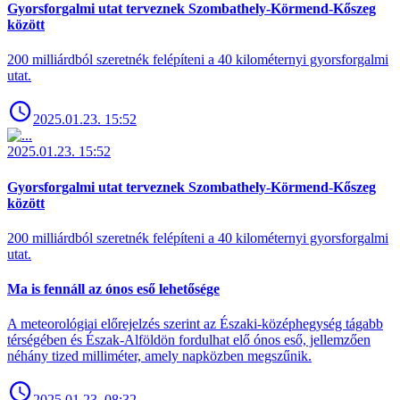
Gyorsforgalmi utat terveznek Szombathely-Körmend-Kőszeg
között
200 milliárdból szeretnék felépíteni a 40 kilométernyi gyorsforgalmi
utat.
2025.01.23. 15:52
2025.01.23. 15:52
Gyorsforgalmi utat terveznek Szombathely-Körmend-Kőszeg
között
200 milliárdból szeretnék felépíteni a 40 kilométernyi gyorsforgalmi
utat.
Ma is fennáll az ónos eső lehetősége
A meteorológiai előrejelzés szerint az Északi-középhegység tágabb
térségében és Észak-Alföldön fordulhat elő ónos eső, jellemzően
néhány tized milliméter, amely napközben megszűnik.
2025.01.23. 08:32