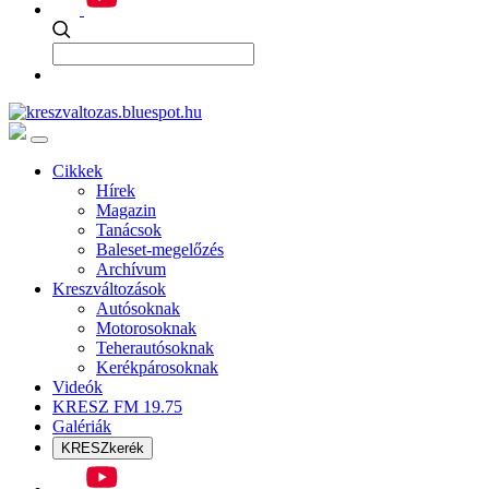
Cikkek
Hírek
Magazin
Tanácsok
Baleset-megelőzés
Archívum
Kreszváltozások
Autósoknak
Motorosoknak
Teherautósoknak
Kerékpárosoknak
Videók
KRESZ FM 19.75
Galériák
KRESZkerék