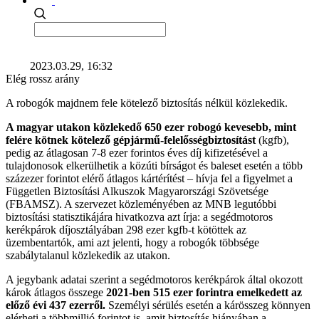
2023.03.29, 16:32
Elég rossz arány
A robogók majdnem fele kötelező biztosítás nélkül közlekedik.
A magyar utakon közlekedő 650 ezer robogó kevesebb, mint
felére kötnek kötelező gépjármű-felelősségbiztosítást
(kgfb),
pedig az átlagosan 7-8 ezer forintos éves díj kifizetésével a
tulajdonosok elkerülhetik a közúti bírságot és baleset esetén a több
százezer forintot elérő átlagos kártérítést – hívja fel a figyelmet a
Független Biztosítási Alkuszok Magyarországi Szövetsége
(FBAMSZ). A szervezet közleményében az MNB legutóbbi
biztosítási statisztikájára hivatkozva azt írja: a segédmotoros
kerékpárok díjosztályában 298 ezer kgfb-t kötöttek az
üzembentartók, ami azt jelenti, hogy a robogók többsége
szabálytalanul közlekedik az utakon.
A jegybank adatai szerint a segédmotoros kerékpárok által okozott
károk átlagos összege
2021-ben 515 ezer forintra emelkedett az
előző évi 437 ezerről.
Személyi sérülés esetén a kárösszeg könnyen
elérheti a többmillió forintot is, amit biztosítás hiányában a