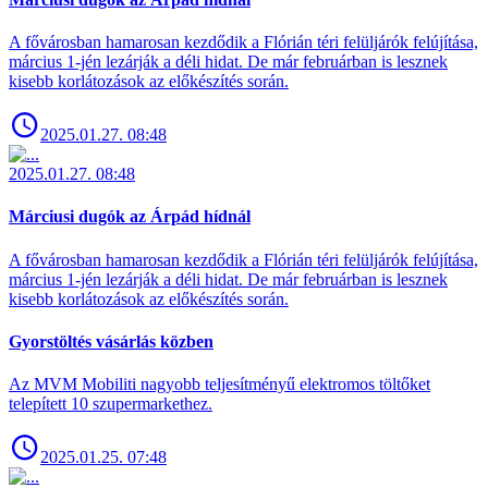
A fővárosban hamarosan kezdődik a Flórián téri felüljárók felújítása,
március 1-jén lezárják a déli hidat. De már februárban is lesznek
kisebb korlátozások az előkészítés során.
2025.01.27. 08:48
2025.01.27. 08:48
Márciusi dugók az Árpád hídnál
A fővárosban hamarosan kezdődik a Flórián téri felüljárók felújítása,
március 1-jén lezárják a déli hidat. De már februárban is lesznek
kisebb korlátozások az előkészítés során.
Gyorstöltés vásárlás közben
Az MVM Mobiliti nagyobb teljesítményű elektromos töltőket
telepített 10 szupermarkethez.
2025.01.25. 07:48