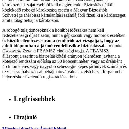
károkozónak saját zsebből kell megtérítenie. Biztosítás nélkül
közlekedő robogó károkozása esetén a Magyar Biztosítók
Szövetsége (Mabisz) kártalanítási számlájából fizeti ki a kárösszeget,
amit utólag behajt a károkozón.
A robogó tulajdonosoknak a korábbi időszakra nem kell
fedezetlenségi díjat fizetni, mint a gépkocsik vagy motorok esetében
és
közúti ellenőrzés során a rendőrök azt vizsgálják, hogy az
adott időpontban a jármű rendelkezik-e biztosítással
– mondta
Cselovszki Zsolt
, a FBAMSZ elnökségi tagja. A FBAMSZ
álláspontja szerint a biztosításkötési arányon jelentősen javítana a
kötelező rendszám előírása az 50 köbcentiméter, vagy az óránként
45 kilométeres vagy nagyobb sebességre képes járművek számára és
ezzel a szabályozással behajthatóvá válna az első hazai forgalomba
helyezéskor fizetendő regisztrációs adó is.
Legfrissebbek
Hírajánló
Márciusi dugók az Árpád hídnál