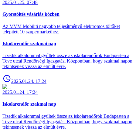
2025.01.25. 07:48
Gyorstöltés vásárlás közben
Az MVM Mobiliti nagyobb teljesítményű elektromos töltőket
telepített 10 szupermarkethez.
Iskolarendőr szakmai nap
Tizedik alkalommal gyűltek össze az iskolarendőrök Budapesten a
Teve utcai Rendőrségi Igazgatási Központban, hogy szakmai napon
tekintsenek vissza az elmúlt évre.
2025.01.24. 17:24
2025.01.24. 17:24
Iskolarendőr szakmai nap
Tizedik alkalommal gyűltek össze az iskolarendőrök Budapesten a
Teve utcai Rendőrségi Igazgatási Központban, hogy szakmai napon
tekintsenek vissza az elmúlt évre.