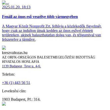
2025.01.20. 18:13
Fenáll az ónos eső veszélye több vármegyében
A Magyar Közút Nonprofit Zrt. felhívja a közlekedők figyelmét,
hogy csak az induljon útnak kedden az ónos esővel érintett
területeken, akinek halaszthatatlan dolga van, és téligumival van
felszerelve a járműve.
kreszvaltozas.hu
AZ ORFK-ORSZÁGOS BALESETMEGELŐZÉSI BIZOTTSÁG
HIVATALOS HONLAPJA
1139 Budapest, Teve u. 4-6.
Telefon:
+36 (1) 443 56 51
Levelezési cím:
1903 Budapest, Pf.: 314.