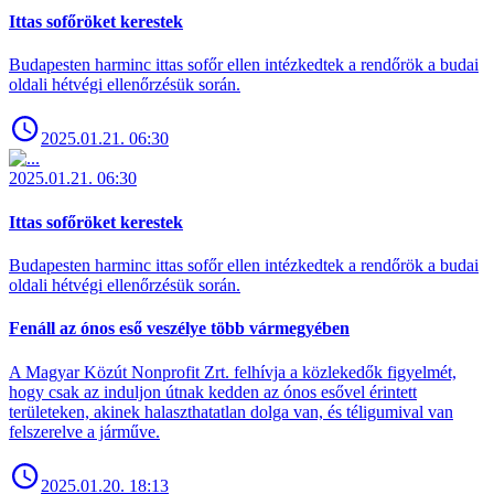
Ittas sofőröket kerestek
Budapesten harminc ittas sofőr ellen intézkedtek a rendőrök a budai
oldali hétvégi ellenőrzésük során.
2025.01.21. 06:30
2025.01.21. 06:30
Ittas sofőröket kerestek
Budapesten harminc ittas sofőr ellen intézkedtek a rendőrök a budai
oldali hétvégi ellenőrzésük során.
Fenáll az ónos eső veszélye több vármegyében
A Magyar Közút Nonprofit Zrt. felhívja a közlekedők figyelmét,
hogy csak az induljon útnak kedden az ónos esővel érintett
területeken, akinek halaszthatatlan dolga van, és téligumival van
felszerelve a járműve.
2025.01.20. 18:13