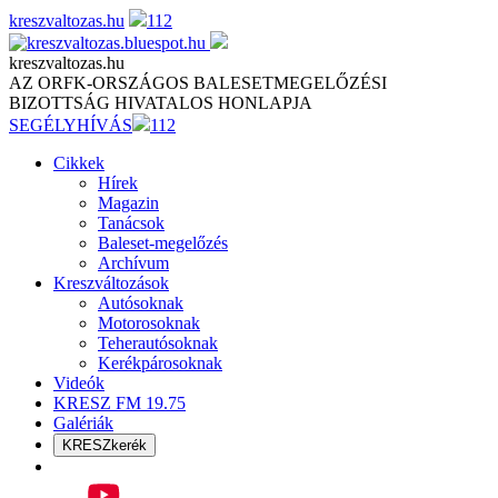
Skip
kreszvaltozas.hu
112
to
content
kreszvaltozas.hu
AZ ORFK-ORSZÁGOS BALESETMEGELŐZÉSI
BIZOTTSÁG HIVATALOS HONLAPJA
SEGÉLYHÍVÁS
112
Cikkek
Hírek
Magazin
Tanácsok
Baleset-megelőzés
Archívum
Kreszváltozások
Autósoknak
Motorosoknak
Teherautósoknak
Kerékpárosoknak
Videók
KRESZ FM 19.75
Galériák
KRESZkerék