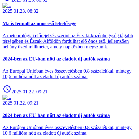
2025.01.23. 08:32
Ma is fennáll az ónos eső lehetősége
A meteorológiai előrejelzés szerint az Északi-középhegység tágabb
térségében és Észak-Alföldön fordulhat elő ónos eső, jellemzően
néhány tized milliméter, amely napközben megszűnik.
2024-ben az EU-ban nőtt az eladott új autók száma
Az Európai Unióban éves összevetésben 0,8 százalékkal, mintegy
10,6 millióra nőtt az eladott új autók száma.
2025.01.22. 09:21
2025.01.22. 09:21
2024-ben az EU-ban nőtt az eladott új autók száma
Az Európai Unióban éves összevetésben 0,8 százalékkal, mintegy
10,6 millióra nőtt az eladott új autók száma.