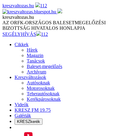
Skip
kreszvaltozas.hu
112
to
content
kreszvaltozas.hu
AZ ORFK-ORSZÁGOS BALESETMEGELŐZÉSI
BIZOTTSÁG HIVATALOS HONLAPJA
SEGÉLYHÍVÁS
112
Cikkek
Hírek
Magazin
Tanácsok
Baleset-megelőzés
Archívum
Kreszváltozások
Autósoknak
Motorosoknak
Teherautósoknak
Kerékpárosoknak
Videók
KRESZ FM 19.75
Galériák
KRESZkerék