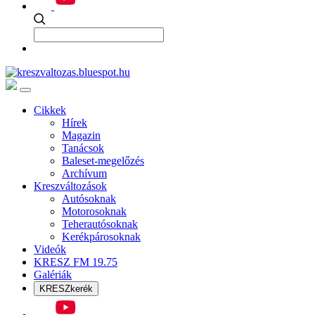
Cikkek
Hírek
Magazin
Tanácsok
Baleset-megelőzés
Archívum
Kreszváltozások
Autósoknak
Motorosoknak
Teherautósoknak
Kerékpárosoknak
Videók
KRESZ FM 19.75
Galériák
KRESZkerék