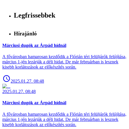
Legfrissebbek
Hírajánló
Márciusi dugók az Árpád hídnál
A fővárosban hamarosan kezdődik a Flórián téri felüljárók felújítása,
március 1-jén lezárják a déli hidat. De már februárban is lesznek
kisebb korlátozások az előkészítés során.
2025.01.27. 08:48
2025.01.27. 08:48
Márciusi dugók az Árpád hídnál
A fővárosban hamarosan kezdődik a Flórián téri felüljárók felújítása,
március 1-jén lezárják a déli hidat. De már februárban is lesznek
kisebb korlátozások az előkészítés során.