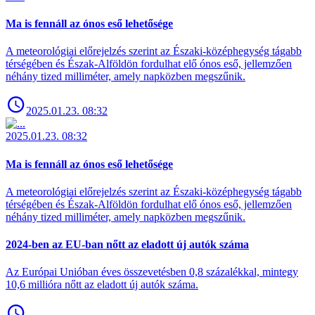
Ma is fennáll az ónos eső lehetősége
A meteorológiai előrejelzés szerint az Északi-középhegység tágabb
térségében és Észak-Alföldön fordulhat elő ónos eső, jellemzően
néhány tized milliméter, amely napközben megszűnik.
2025.01.23. 08:32
2025.01.23. 08:32
Ma is fennáll az ónos eső lehetősége
A meteorológiai előrejelzés szerint az Északi-középhegység tágabb
térségében és Észak-Alföldön fordulhat elő ónos eső, jellemzően
néhány tized milliméter, amely napközben megszűnik.
2024-ben az EU-ban nőtt az eladott új autók száma
Az Európai Unióban éves összevetésben 0,8 százalékkal, mintegy
10,6 millióra nőtt az eladott új autók száma.