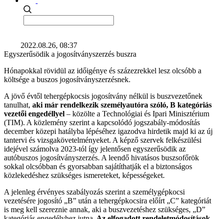
2022.08.26, 08:37
Egyszerűsödik a jogosítványszerzés buszra
Hónapokkal rövidül az időigénye és százezrekkel lesz olcsóbb a
költsége a buszos jogosítványszerzésnek.
A jövő évtől tehergépkocsis jogosítvány nélkül is buszvezetőnek
tanulhat,
aki már rendelkezik személyautóra szóló, B kategóriás
vezetői engedéllyel
– közölte a Technológiai és Ipari Minisztérium
(TIM). A közlemény szerint a kapcsolódó jogszabály-módosítás
december közepi hatályba lépéséhez igazodva hirdetik majd ki az új
tantervi és vizsgakövetelményeket. A képző szervek felkészülési
idejével számolva 2023-tól így jelentősen egyszerűsödik az
autóbuszos jogosítványszerzés. A leendő hivatásos buszsofőrök
sokkal olcsóbban és gyorsabban sajátíthatják el a biztonságos
közlekedéshez szükséges ismereteket, képességeket.
A jelenleg érvényes szabályozás szerint a személygépkocsi
vezetésére jogosító „B” után a tehergépkocsira előírt „C” kategóriát
is meg kell szereznie annak, aki a buszvezetéshez szükséges, „D”
kategóriás engedélyhez jutna.
Az elfogadott rendeletmódosítások