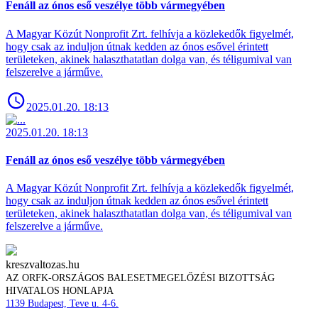
Fenáll az ónos eső veszélye több vármegyében
A Magyar Közút Nonprofit Zrt. felhívja a közlekedők figyelmét,
hogy csak az induljon útnak kedden az ónos esővel érintett
területeken, akinek halaszthatatlan dolga van, és téligumival van
felszerelve a járműve.
2025.01.20. 18:13
2025.01.20. 18:13
Fenáll az ónos eső veszélye több vármegyében
A Magyar Közút Nonprofit Zrt. felhívja a közlekedők figyelmét,
hogy csak az induljon útnak kedden az ónos esővel érintett
területeken, akinek halaszthatatlan dolga van, és téligumival van
felszerelve a járműve.
kreszvaltozas.hu
AZ ORFK-ORSZÁGOS BALESETMEGELŐZÉSI BIZOTTSÁG
HIVATALOS HONLAPJA
1139 Budapest, Teve u. 4-6.