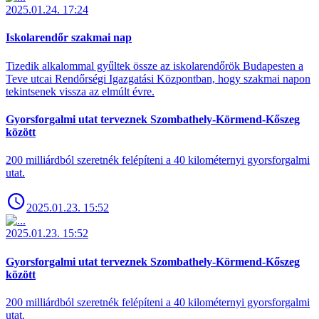
2025.01.24. 17:24
Iskolarendőr szakmai nap
Tizedik alkalommal gyűltek össze az iskolarendőrök Budapesten a
Teve utcai Rendőrségi Igazgatási Központban, hogy szakmai napon
tekintsenek vissza az elmúlt évre.
Gyorsforgalmi utat terveznek Szombathely-Körmend-Kőszeg
között
200 milliárdból szeretnék felépíteni a 40 kilométernyi gyorsforgalmi
utat.
2025.01.23. 15:52
2025.01.23. 15:52
Gyorsforgalmi utat terveznek Szombathely-Körmend-Kőszeg
között
200 milliárdból szeretnék felépíteni a 40 kilométernyi gyorsforgalmi
utat.