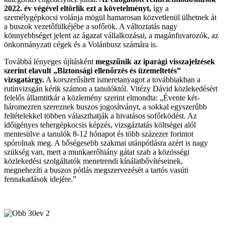
2022. év végével eltörlik ezt a követelményt,
így a
személygépkocsi volánja mögül hamarosan közvetlenül ülhetnek át
a buszok vezetőfülkéjébe a sofőrök. A változtatás nagy
könnyebbséget jelent az ágazat vállalkozásai, a magánfuvarozók, az
önkormányzati cégek és a Volánbusz számára is.
Továbbá lényeges újításként
megszűnik az iparági visszajelzések
szerint elavult „Biztonsági ellenőrzés és üzemeltetés”
vizsgatárgy.
A korszerűsített ismeretanyagot a továbbiakban a
rutinvizsgán kérik számon a tanulóktól. Vitézy Dávid közlekedésért
felelős államtitkár a közlemény szerint elmondta: „Évente két-
háromezren szereznek buszos jogosítványt, a sokkal egyszerűbb
feltételekkel többen választhatják a hivatásos sofőrködést. Az
időigényes tehergépkocsis képzés, vizsgáztatás költségei alól
mentesülve a tanulók 8-12 hónapot és több százezer forintot
spórolnak meg. A bőségesebb szakmai utánpótlásra azért is nagy
szükség van, mert a munkaerőhiány gátat szab a közösségi
közlekedési szolgáltatók menetrendi kínálatbővítéseinek,
megnehezíti a buszos pótlás megszervezését a tartós vasúti
fennakadások idejére.”