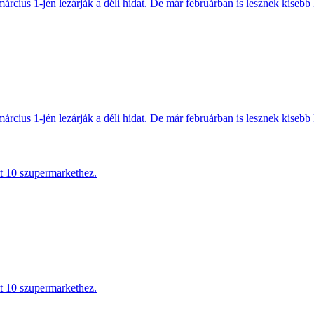
március 1-jén lezárják a déli hidat. De már februárban is lesznek kisebb 
március 1-jén lezárják a déli hidat. De már februárban is lesznek kisebb 
tt 10 szupermarkethez.
tt 10 szupermarkethez.