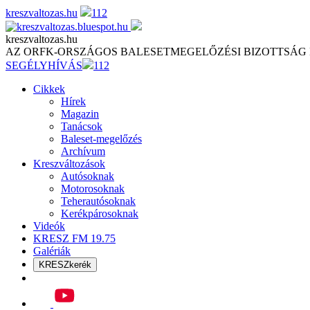
Skip
kreszvaltozas.hu
112
to
content
kreszvaltozas.hu
AZ ORFK-ORSZÁGOS BALESETMEGELŐZÉSI BIZOTTSÁG
SEGÉLYHÍVÁS
112
Cikkek
Hírek
Magazin
Tanácsok
Baleset-megelőzés
Archívum
Kreszváltozások
Autósoknak
Motorosoknak
Teherautósoknak
Kerékpárosoknak
Videók
KRESZ FM 19.75
Galériák
KRESZkerék