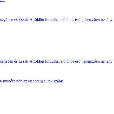
érségében és Észak-Alföldön fordulhat elő ónos eső, jellemzően néhány
érségében és Észak-Alföldön fordulhat elő ónos eső, jellemzően néhány
millióra nőtt az eladott új autók száma.