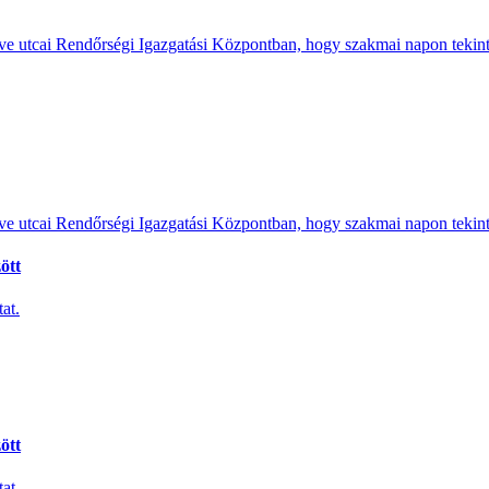
e utcai Rendőrségi Igazgatási Központban, hogy szakmai napon tekints
e utcai Rendőrségi Igazgatási Központban, hogy szakmai napon tekints
ött
at.
ött
at.