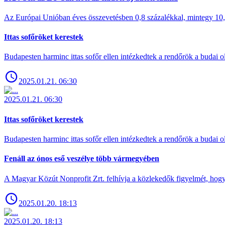
Az Európai Unióban éves összevetésben 0,8 százalékkal, mintegy 10,6 
Ittas sofőröket kerestek
Budapesten harminc ittas sofőr ellen intézkedtek a rendőrök a budai ol
2025.01.21. 06:30
2025.01.21. 06:30
Ittas sofőröket kerestek
Budapesten harminc ittas sofőr ellen intézkedtek a rendőrök a budai ol
Fenáll az ónos eső veszélye több vármegyében
A Magyar Közút Nonprofit Zrt. felhívja a közlekedők figyelmét, hogy c
2025.01.20. 18:13
2025.01.20. 18:13