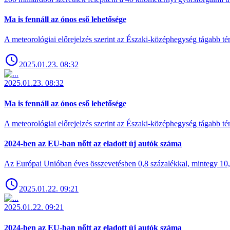
Ma is fennáll az ónos eső lehetősége
A meteorológiai előrejelzés szerint az Északi-középhegység tágabb t
2025.01.23. 08:32
2025.01.23. 08:32
Ma is fennáll az ónos eső lehetősége
A meteorológiai előrejelzés szerint az Északi-középhegység tágabb t
2024-ben az EU-ban nőtt az eladott új autók száma
Az Európai Unióban éves összevetésben 0,8 százalékkal, mintegy 10,6 
2025.01.22. 09:21
2025.01.22. 09:21
2024-ben az EU-ban nőtt az eladott új autók száma