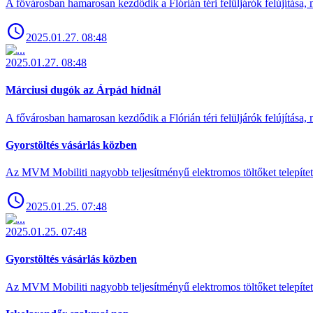
A fővárosban hamarosan kezdődik a Flórián téri felüljárók felújítása, 
2025.01.27. 08:48
2025.01.27. 08:48
Márciusi dugók az Árpád hídnál
A fővárosban hamarosan kezdődik a Flórián téri felüljárók felújítása, 
Gyorstöltés vásárlás közben
Az MVM Mobiliti nagyobb teljesítményű elektromos töltőket telepíte
2025.01.25. 07:48
2025.01.25. 07:48
Gyorstöltés vásárlás közben
Az MVM Mobiliti nagyobb teljesítményű elektromos töltőket telepíte