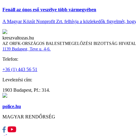
Fenáll az ónos eső veszélye több vármegyében
A Magyar Közút Nonprofit Zrt. felhívja a közlekedők figyelmét, hogy c
kreszvaltozas.hu
AZ ORFK-ORSZÁGOS BALESETMEGELŐZÉSI BIZOTTSÁG HIVATA
1139 Budapest, Teve u. 4-6.
Telefon:
+36 (1) 443 56 51
Levelezési cím:
1903 Budapest, Pf.: 314.
police.hu
MAGYAR RENDŐRSÉG