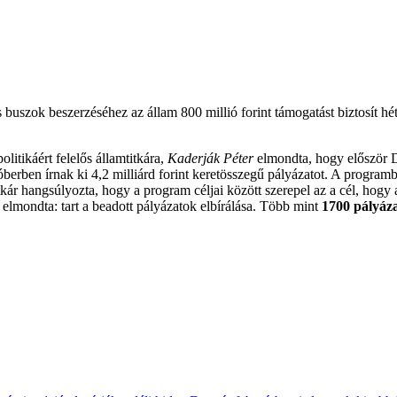
szok beszerzéséhez az állam 800 millió forint támogatást biztosít hét 
itikáért felelős államtitkára,
Kaderják Péter
elmondta, hogy először D
berben írnak ki 4,2 milliárd forint keretösszegű pályázatot. A programb
itkár hangsúlyozta, hogy a program céljai között szerepel az a cél, hogy
 elmondta: tart a beadott pályázatok elbírálása. Több mint
1700 pályáza