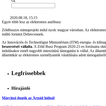
2020.08.18, 15:15
Egyre több lesz az elektromos autóbusz
Zöldbuszos mintaprojekt indul nyolc magyar városban. Az elektromos bu
millió forintot Debrecennek.
Az Innovációs és Technológiai Minisztérium (ITM) energia- és klímapol
beszerzését vállalta
. A Zöld Busz Program 2020-21-es forrásaira októ
indulásakor ennél nagyobb intenzitású támogatást is vállal. Az államt
államtitkár az elektromos személyautók vásárlására adott támogatásról
Legfrissebbek
Hírajánló
Márciusi dugók az Árpád hídnál