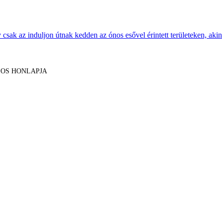
sak az induljon útnak kedden az ónos esővel érintett területeken, akine
LOS HONLAPJA