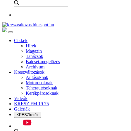
Cikkek
Hírek
Magazin
Tanácsok
Baleset-megelőzés
Archívum
Kreszváltozások
Autósoknak
Motorosoknak
Teherautósoknak
Kerékpárosoknak
Videók
KRESZ FM 19.75
Galériák
KRESZkerék