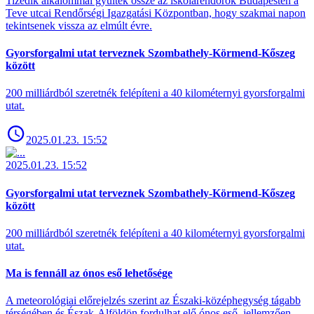
Tizedik alkalommal gyűltek össze az iskolarendőrök Budapesten a
Teve utcai Rendőrségi Igazgatási Központban, hogy szakmai napon
tekintsenek vissza az elmúlt évre.
Gyorsforgalmi utat terveznek Szombathely-Körmend-Kőszeg
között
200 milliárdból szeretnék felépíteni a 40 kilométernyi gyorsforgalmi
utat.
2025.01.23. 15:52
2025.01.23. 15:52
Gyorsforgalmi utat terveznek Szombathely-Körmend-Kőszeg
között
200 milliárdból szeretnék felépíteni a 40 kilométernyi gyorsforgalmi
utat.
Ma is fennáll az ónos eső lehetősége
A meteorológiai előrejelzés szerint az Északi-középhegység tágabb
térségében és Észak-Alföldön fordulhat elő ónos eső, jellemzően