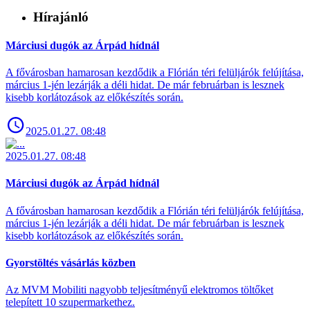
Hírajánló
Márciusi dugók az Árpád hídnál
A fővárosban hamarosan kezdődik a Flórián téri felüljárók felújítása,
március 1-jén lezárják a déli hidat. De már februárban is lesznek
kisebb korlátozások az előkészítés során.
2025.01.27. 08:48
2025.01.27. 08:48
Márciusi dugók az Árpád hídnál
A fővárosban hamarosan kezdődik a Flórián téri felüljárók felújítása,
március 1-jén lezárják a déli hidat. De már februárban is lesznek
kisebb korlátozások az előkészítés során.
Gyorstöltés vásárlás közben
Az MVM Mobiliti nagyobb teljesítményű elektromos töltőket
telepített 10 szupermarkethez.