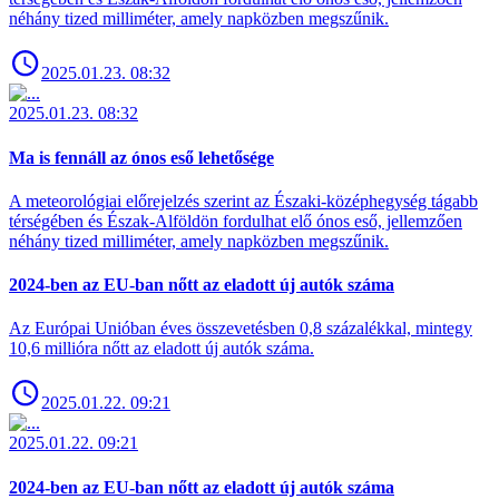
néhány tized milliméter, amely napközben megszűnik.
2025.01.23. 08:32
2025.01.23. 08:32
Ma is fennáll az ónos eső lehetősége
A meteorológiai előrejelzés szerint az Északi-középhegység tágabb
térségében és Észak-Alföldön fordulhat elő ónos eső, jellemzően
néhány tized milliméter, amely napközben megszűnik.
2024-ben az EU-ban nőtt az eladott új autók száma
Az Európai Unióban éves összevetésben 0,8 százalékkal, mintegy
10,6 millióra nőtt az eladott új autók száma.
2025.01.22. 09:21
2025.01.22. 09:21
2024-ben az EU-ban nőtt az eladott új autók száma