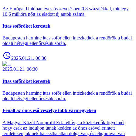
Az Európai Unióban éves összevetésben 0,8 százalékkal, mintegy
10,6 millióra nőtt az eladott új autók száma.
Ittas sofőröket kerestek
Budapesten harminc ittas sofőr ellen intézkedtek a rendőrök a budai
oldali hétvégi ellenőrzésük során.
2025.01.21. 06:30
2025.01.21. 06:30
Ittas sofőröket kerestek
Budapesten harminc ittas sofőr ellen intézkedtek a rendőrök a budai
oldali hétvégi ellenőrzésük során.
Fenáll az ónos eső veszélye több vármegyében
A Magyar Közút Nonprofit Zrt. felhívja a közlekedők figyelmét,
hogy csak az induljon útnak kedden az ónos esővel érintett
területeken, akinek halaszthatatlan dolga van, és téligumival van