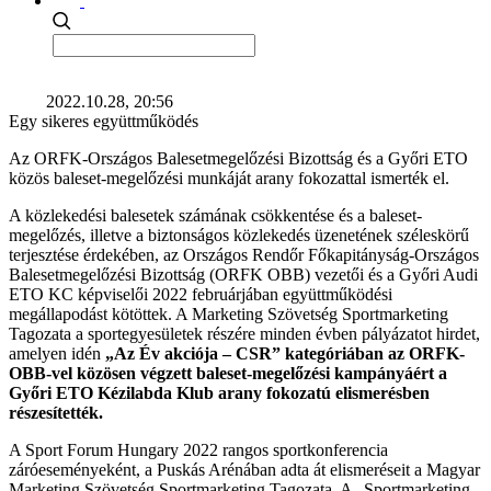
2022.10.28, 20:56
Egy sikeres együttműködés
Az ORFK-Országos Balesetmegelőzési Bizottság és a Győri ETO
közös baleset-megelőzési munkáját arany fokozattal ismerték el.
A közlekedési balesetek számának csökkentése és a baleset-
megelőzés, illetve a biztonságos közlekedés üzenetének széleskörű
terjesztése érdekében, az Országos Rendőr Főkapitányság-Országos
Balesetmegelőzési Bizottság (ORFK OBB) vezetői és a Győri Audi
ETO KC képviselői 2022 februárjában együttműködési
megállapodást kötöttek. A Marketing Szövetség Sportmarketing
Tagozata a sportegyesületek részére minden évben pályázatot hirdet,
amelyen idén
„Az Év akciója – CSR” kategóriában az ORFK-
OBB-vel közösen végzett baleset-megelőzési kampányáért a
Győri ETO Kézilabda Klub arany fokozatú elismerésben
részesítették.
A Sport Forum Hungary 2022 rangos sportkonferencia
záróeseményeként, a Puskás Arénában adta át elismeréseit a Magyar
Marketing Szövetség Sportmarketing Tagozata. A „Sportmarketing