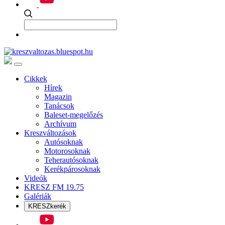
Cikkek
Hírek
Magazin
Tanácsok
Baleset-megelőzés
Archívum
Kreszváltozások
Autósoknak
Motorosoknak
Teherautósoknak
Kerékpárosoknak
Videók
KRESZ FM 19.75
Galériák
KRESZkerék