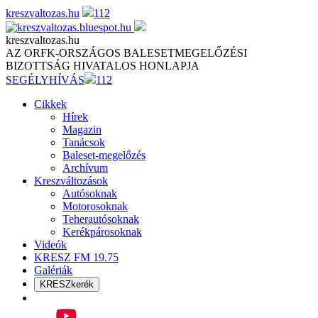
Skip
kreszvaltozas.hu
112
to
content
kreszvaltozas.hu
AZ ORFK-ORSZÁGOS BALESETMEGELŐZÉSI
BIZOTTSÁG HIVATALOS HONLAPJA
SEGÉLYHÍVÁS
112
Cikkek
Hírek
Magazin
Tanácsok
Baleset-megelőzés
Archívum
Kreszváltozások
Autósoknak
Motorosoknak
Teherautósoknak
Kerékpárosoknak
Videók
KRESZ FM 19.75
Galériák
KRESZkerék