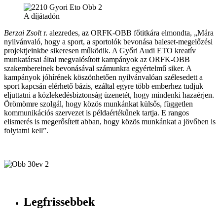
A díjátadón
Berzai Zsolt
r. alezredes, az ORFK-OBB főtitkára elmondta, „Mára
nyilvánvaló, hogy a sport, a sportolók bevonása baleset-megelőzési
projektjeinkbe sikeresen működik. A Győri Audi ETO kreatív
munkatársai által megvalósított kampányok az ORFK-OBB
szakembereinek bevonásával számunkra egyértelmű siker. A
kampányok jóhírének köszönhetően nyilvánvalóan szélesedett a
sport kapcsán elérhető bázis, ezáltal egyre több emberhez tudjuk
eljuttatni a közlekedésbiztonság üzenetét, hogy mindenki hazaérjen.
Örömömre szolgál, hogy közös munkánkat külsős, független
kommunikációs szervezet is példaértékűnek tartja. E rangos
elismerés is megerősített abban, hogy közös munkánkat a jövőben is
folytatni kell”.
Legfrissebbek