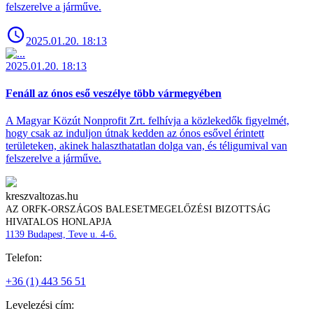
felszerelve a járműve.
2025.01.20. 18:13
2025.01.20. 18:13
Fenáll az ónos eső veszélye több vármegyében
A Magyar Közút Nonprofit Zrt. felhívja a közlekedők figyelmét,
hogy csak az induljon útnak kedden az ónos esővel érintett
területeken, akinek halaszthatatlan dolga van, és téligumival van
felszerelve a járműve.
kreszvaltozas.hu
AZ ORFK-ORSZÁGOS BALESETMEGELŐZÉSI BIZOTTSÁG
HIVATALOS HONLAPJA
1139 Budapest, Teve u. 4-6.
Telefon:
+36 (1) 443 56 51
Levelezési cím: