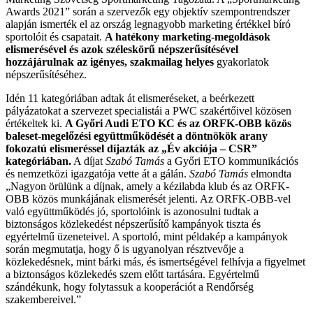
Awards 2021” során a szervezők egy objektív szempontrendszer
alapján ismerték el az ország legnagyobb marketing értékkel bíró
sportolóit és csapatait.
A hatékony marketing-megoldások
elismerésével és azok széleskörű népszerűsítésével
hozzájárulnak az igényes, szakmailag helyes
gyakorlatok
népszerűsítéséhez.
Idén 11 kategóriában adtak át elismeréseket, a beérkezett
pályázatokat a szervezet specialistái a PWC szakértőivel közösen
értékeltek ki.
A Győri Audi ETO KC és az ORFK-OBB közös
baleset-megelőzési együttműködését a döntnökök arany
fokozatú elismeréssel díjazták az „Év akciója – CSR”
kategóriában.
A díjat
Szabó Tamás
a Győri ETO kommunikációs
és nemzetközi igazgatója vette át a gálán.
Szabó Tamás
elmondta
„Nagyon örülünk a díjnak, amely a kézilabda klub és az ORFK-
OBB közös munkájának elismerését jelenti. Az ORFK-OBB-vel
való együttműködés jó, sportolóink is azonosulni tudtak a
biztonságos közlekedést népszerűsítő kampányok tiszta és
egyértelmű üzeneteivel. A sportoló, mint példakép a kampányok
során megmutatja, hogy ő is ugyanolyan résztvevője a
közlekedésnek, mint bárki más, és ismertségével felhívja a figyelmet
a biztonságos közlekedés szem előtt tartására. Egyértelmű
szándékunk, hogy folytassuk a kooperációt a Rendőrség
szakembereivel.”