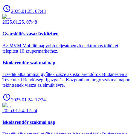
2025.01.25. 07:48
2025.01.25. 07:48
Gyorstöltés vásárlás közben
Az MVM Mobiliti nagyobb teljesítményű elektromos töltőket
telepített 10 szupermarkethez.
Iskolarendőr szakmai nap
Tizedik alkalommal gyűltek össze az iskolarendőrök Budapesten a
Teve utcai Rendőrségi Igazgatási Központban, hogy szakmai napon
tekintsenek vissza az elmúlt évre.
2025.01.24. 17:24
2025.01.24. 17:24
Iskolarendőr szakmai nap