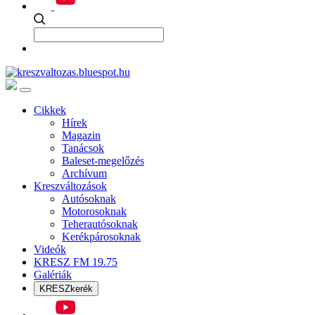
Cikkek
Hírek
Magazin
Tanácsok
Baleset-megelőzés
Archívum
Kreszváltozások
Autósoknak
Motorosoknak
Teherautósoknak
Kerékpárosoknak
Videók
KRESZ FM 19.75
Galériák
KRESZkerék