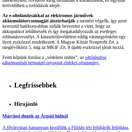
hatékonyabb, rövidebb ideig tarthatnak a korlátozások, ez egyúttal
lerövidítheti a torlódások idejét.
Az e-oltólándzsákkal az elektromos járművek
akkumulátorcsomagját átszúrhatják
a mentést végzők, így azon
keresztül hatékonyabban tudják bevezetni a vizet, hogy az
akkupakkot lehűthessék és így megakadályozzák az esetleges
robbanásveszélyt. A katasztrófavédelem eddig vármegyénként egy
ilyen eszközzel rendelkezett. A Magyar Közút Nonprofit Zrt. a
meglévőkhöz 5, míg az MKIF Zrt. 8 újabb eszközzel járult hozzá.
Fenti képünk forrása a „védelem online”, az
oltólándzsa
alkalmazását bemutató anyaguk érdekes olvasmány.
Legfrissebbek
Hírajánló
Márciusi dugók az Árpád hídnál
A fővárosban hamarosan kezdődik a Flórián téri felüljárók felújítása,