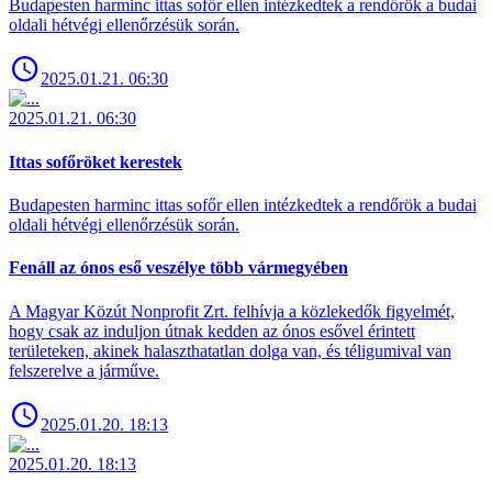
Budapesten harminc ittas sofőr ellen intézkedtek a rendőrök a budai
oldali hétvégi ellenőrzésük során.
2025.01.21. 06:30
2025.01.21. 06:30
Ittas sofőröket kerestek
Budapesten harminc ittas sofőr ellen intézkedtek a rendőrök a budai
oldali hétvégi ellenőrzésük során.
Fenáll az ónos eső veszélye több vármegyében
A Magyar Közút Nonprofit Zrt. felhívja a közlekedők figyelmét,
hogy csak az induljon útnak kedden az ónos esővel érintett
területeken, akinek halaszthatatlan dolga van, és téligumival van
felszerelve a járműve.
2025.01.20. 18:13
2025.01.20. 18:13