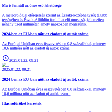
Ma is fennáll az ónos eső lehetősége
A meteorológiai előrejelzés szerint az Északi-középhegység tágabb
térségében és Észak-Alföldön fordulhat elő ónos eső, jellemzően
néhány tized milliméter, amely napközben megszűnik.
2024-ben az EU-ban nőtt az eladott új autók száma
Az Európai Unióban éves összevetésben 0,8 százalékkal, mintegy
10,6 millióra nőtt az eladott új autók száma.
2025.01.22. 09:21
2025.01.22. 09:21
2024-ben az EU-ban nőtt az eladott új autók száma
Az Európai Unióban éves összevetésben 0,8 százalékkal, mintegy
10,6 millióra nőtt az eladott új autók száma.
Ittas sofőröket kerestek