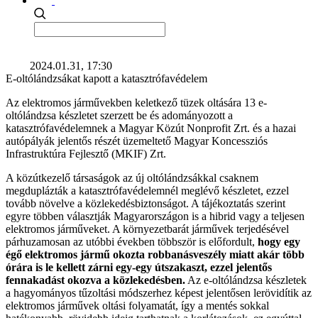
2024.01.31, 17:30
E-oltólándzsákat kapott a katasztrófavédelem
Az elektromos járművekben keletkező tüzek oltására 13 e-
oltólándzsa készletet szerzett be és adományozott a
katasztrófavédelemnek a Magyar Közút Nonprofit Zrt. és a hazai
autópályák jelentős részét üzemeltető Magyar Koncessziós
Infrastruktúra Fejlesztő (MKIF) Zrt.
A közútkezelő társaságok az új oltólándzsákkal csaknem
megduplázták a katasztrófavédelemnél meglévő készletet, ezzel
tovább növelve a közlekedésbiztonságot. A tájékoztatás szerint
egyre többen választják Magyarországon is a hibrid vagy a teljesen
elektromos járműveket. A környezetbarát járművek terjedésével
párhuzamosan az utóbbi években többször is előfordult,
hogy egy
égő elektromos jármű okozta robbanásveszély miatt akár több
órára is le kellett zárni egy-egy útszakaszt, ezzel jelentős
fennakadást okozva a közlekedésben.
Az e-oltólándzsa készletek
a hagyományos tűzoltási módszerhez képest jelentősen lerövidítik az
elektromos járművek oltási folyamatát, így a mentés sokkal