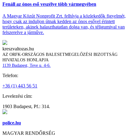
Fenáll az ónos eső veszélye több vármegyében
A Magyar Közút Nonprofit Zrt. felhívja a közlekedők figyelmét,
hogy csak az induljon útnak kedden az ónos esővel érintett
területeken, akinek halaszthatatlan dolga van, és téligumival van
felszerelve a járműve.
kreszvaltozas.hu
AZ ORFK-ORSZÁGOS BALESETMEGELŐZÉSI BIZOTTSÁG
HIVATALOS HONLAPJA
1139 Budapest, Teve u. 4-6.
Telefon:
+36 (1) 443 56 51
Levelezési cím:
1903 Budapest, Pf.: 314.
police.hu
MAGYAR RENDŐRSÉG