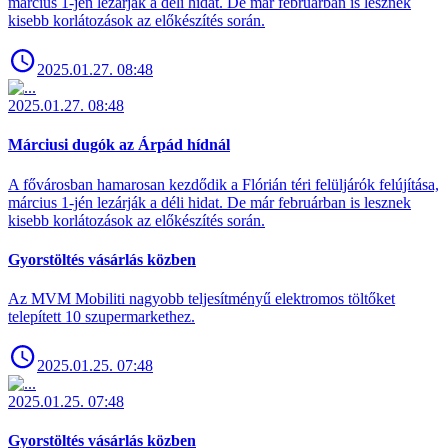
március 1-jén lezárják a déli hidat. De már februárban is lesznek
kisebb korlátozások az előkészítés során.
2025.01.27. 08:48
2025.01.27. 08:48
Márciusi dugók az Árpád hídnál
A fővárosban hamarosan kezdődik a Flórián téri felüljárók felújítása,
március 1-jén lezárják a déli hidat. De már februárban is lesznek
kisebb korlátozások az előkészítés során.
Gyorstöltés vásárlás közben
Az MVM Mobiliti nagyobb teljesítményű elektromos töltőket
telepített 10 szupermarkethez.
2025.01.25. 07:48
2025.01.25. 07:48
Gyorstöltés vásárlás közben