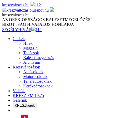
Skip
kreszvaltozas.hu
112
to
content
kreszvaltozas.hu
AZ ORFK-ORSZÁGOS BALESETMEGELŐZÉSI
BIZOTTSÁG HIVATALOS HONLAPJA
SEGÉLYHÍVÁS
112
Cikkek
Hírek
Magazin
Tanácsok
Baleset-megelőzés
Archívum
Kreszváltozások
Autósoknak
Motorosoknak
Teherautósoknak
Kerékpárosoknak
Videók
KRESZ FM 19.75
Galériák
KRESZkerék