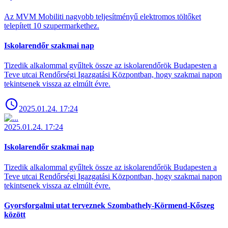
Az MVM Mobiliti nagyobb teljesítményű elektromos töltőket
telepített 10 szupermarkethez.
Iskolarendőr szakmai nap
Tizedik alkalommal gyűltek össze az iskolarendőrök Budapesten a
Teve utcai Rendőrségi Igazgatási Központban, hogy szakmai napon
tekintsenek vissza az elmúlt évre.
2025.01.24. 17:24
2025.01.24. 17:24
Iskolarendőr szakmai nap
Tizedik alkalommal gyűltek össze az iskolarendőrök Budapesten a
Teve utcai Rendőrségi Igazgatási Központban, hogy szakmai napon
tekintsenek vissza az elmúlt évre.
Gyorsforgalmi utat terveznek Szombathely-Körmend-Kőszeg
között