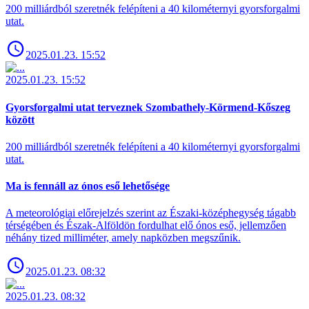
200 milliárdból szeretnék felépíteni a 40 kilométernyi gyorsforgalmi
utat.
2025.01.23. 15:52
2025.01.23. 15:52
Gyorsforgalmi utat terveznek Szombathely-Körmend-Kőszeg
között
200 milliárdból szeretnék felépíteni a 40 kilométernyi gyorsforgalmi
utat.
Ma is fennáll az ónos eső lehetősége
A meteorológiai előrejelzés szerint az Északi-középhegység tágabb
térségében és Észak-Alföldön fordulhat elő ónos eső, jellemzően
néhány tized milliméter, amely napközben megszűnik.
2025.01.23. 08:32
2025.01.23. 08:32