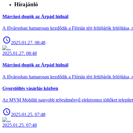
Hírajánló
Márciusi dugók az Árpád hídnál
A fővárosban hamarosan kezdődik a Flórián téri felüljárók felújítása, 
2025.01.27. 08:48
2025.01.27. 08:48
Márciusi dugók az Árpád hídnál
A fővárosban hamarosan kezdődik a Flórián téri felüljárók felújítása, 
Gyorstöltés vásárlás közben
Az MVM Mobiliti nagyobb teljesítményű elektromos töltőket telepíte
2025.01.25. 07:48
2025.01.25. 07:48