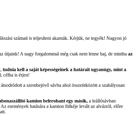
ozási számait is teljesíteni akarnák. Kérjük, ne tegyék! Nagyon jó
 az útjaink! A nagy forgalommal még csak nem lenne baj, de mintha
az
t,
tudnia kell a saját képességeinek a határait ugyanúgy, mint a
 célba is érjen!
ő átsodródott a szembejövő sávba ahol összeütközött a szabályosan
bonaszállító kamion belerohant egy másik,
a leállósávban
 Az események hatására a kamion fülkéje levált az alvázról, előre
att.