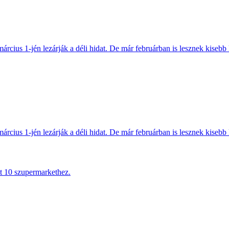
március 1-jén lezárják a déli hidat. De már februárban is lesznek kisebb 
március 1-jén lezárják a déli hidat. De már februárban is lesznek kisebb 
tt 10 szupermarkethez.