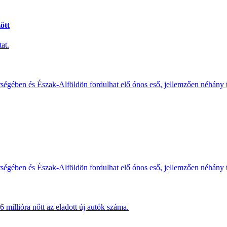
ött
at.
érségében és Észak-Alföldön fordulhat elő ónos eső, jellemzően néhány
érségében és Észak-Alföldön fordulhat elő ónos eső, jellemzően néhány
millióra nőtt az eladott új autók száma.