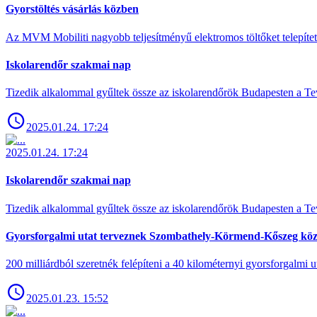
Gyorstöltés vásárlás közben
Az MVM Mobiliti nagyobb teljesítményű elektromos töltőket telepíte
Iskolarendőr szakmai nap
Tizedik alkalommal gyűltek össze az iskolarendőrök Budapesten a Tev
2025.01.24. 17:24
2025.01.24. 17:24
Iskolarendőr szakmai nap
Tizedik alkalommal gyűltek össze az iskolarendőrök Budapesten a Tev
Gyorsforgalmi utat terveznek Szombathely-Körmend-Kőszeg köz
200 milliárdból szeretnék felépíteni a 40 kilométernyi gyorsforgalmi ut
2025.01.23. 15:52