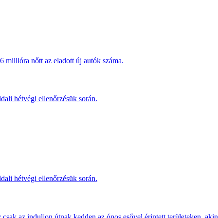
millióra nőtt az eladott új autók száma.
dali hétvégi ellenőrzésük során.
dali hétvégi ellenőrzésük során.
sak az induljon útnak kedden az ónos esővel érintett területeken, akine