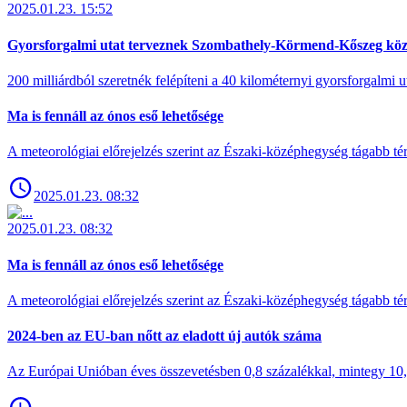
2025.01.23. 15:52
Gyorsforgalmi utat terveznek Szombathely-Körmend-Kőszeg köz
200 milliárdból szeretnék felépíteni a 40 kilométernyi gyorsforgalmi ut
Ma is fennáll az ónos eső lehetősége
A meteorológiai előrejelzés szerint az Északi-középhegység tágabb t
2025.01.23. 08:32
2025.01.23. 08:32
Ma is fennáll az ónos eső lehetősége
A meteorológiai előrejelzés szerint az Északi-középhegység tágabb t
2024-ben az EU-ban nőtt az eladott új autók száma
Az Európai Unióban éves összevetésben 0,8 százalékkal, mintegy 10,6 