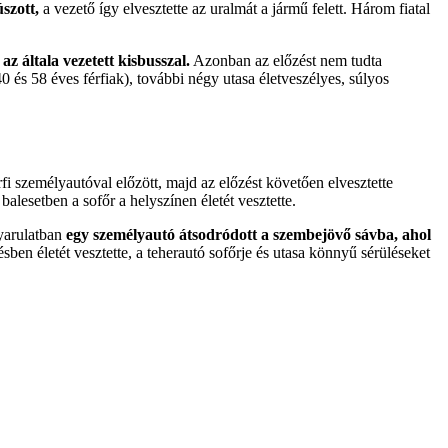
szott,
a vezető így elvesztette az uralmát a jármű felett. Három fiatal
z általa vezetett kisbusszal.
Azonban az előzést nem tudta
40 és 58 éves férfiak), további négy utasa életveszélyes, súlyos
fi személyautóval előzött, majd az előzést követően elvesztette
balesetben a sofőr a helyszínen életét vesztette.
nyarulatban
egy személyautó átsodródott a szembejövő sávba, ahol
sben életét vesztette, a teherautó sofőrje és utasa könnyű sérüléseket