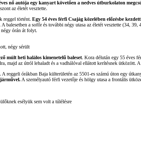
ves nő autója egy kanyart követően a nedves útburkolaton megcsú
zont az életét vesztette.
 reggel történt.
Egy 54 éves férfi Csajág közelében előzésbe kezdett a
A balesetben a sofőr és további négy utasa az életét vesztette (34, 39, 
 négy órán át folyt.
ott, négy sérült
ző múlt heti halálos kimenetelű baleset
. Kora délután egy 55 éves fér
ra, majd az útról lehaladt és a vadhálóval ellátott kerítésnek ütközött. A 
et. A reggeli órákban Baja külterületén az 5501-es számú úton egy útka
pjárművel.
A személyautó férfi vezetője és hölgy utasa a frontális ütközé
ülőknek esélyük sem volt a túlélésre