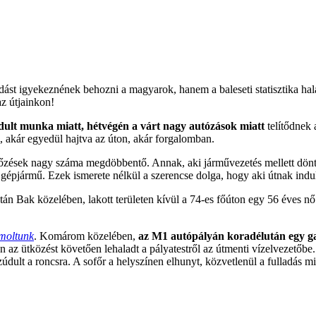
st igyekeznének behozni a magyarok, hanem a baleseti statisztika halál
az útjainkon!
dult munka miatt, hétvégén a várt nagy autózások miatt
telítődnek
, akár egyedül hajtva az úton, akár forgalomban.
előzések nagy száma megdöbbentő. Annak, aki járművezetés mellett dön
 gépjármű. Ezek ismerete nélkül a szerencse dolga, hogy aki útnak indul,
tán Bak közelében, lakott területen kívül a 74-es főúton egy 56 éves n
moltunk
. Komárom közelében,
az M1 autópályán koradélután egy ga
n az ütközést követően lehaladt a pályatestről az útmenti vízelvezetőbe.
údult a roncsra. A sofőr a helyszínen elhunyt, közvetlenül a fulladás mi