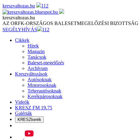
Skip
kreszvaltozas.hu
112
to
content
kreszvaltozas.hu
AZ ORFK-ORSZÁGOS BALESETMEGELŐZÉSI BIZOTTSÁG
SEGÉLYHÍVÁS
112
Cikkek
Hírek
Magazin
Tanácsok
Baleset-megelőzés
Archívum
Kreszváltozások
Autósoknak
Motorosoknak
Teherautósoknak
Kerékpárosoknak
Videók
KRESZ FM 19.75
Galériák
KRESZkerék