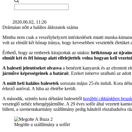
2020.06.02, 11:26
Drámaian nőtt a halálos áldozatok száma
Mintha nem csak a veszélyhelyzeti intézkedések miatti munka-kimaradá
volt az elmúlt két hónap iránya, hogy kevesebben vesztették életüket 
Érthető, hogy az emberek kirajzottak az utakra:
hétköznap az újrain
elmúlt két és fél hónap alatt elfelejtették volna hogyan kell vezetni
A baleseti jelentéseket olvasva
a benézett kanyarok és az elrontott 
járműve képességeinek a határai
t. Ezeket ismerve uralható az adott
A múlt heti halálos balesetek
sorozata május 25-én indult. Kora délu
érkező autóval. A hiba az életébe került.
A második, szintén kora délutáni balesetről
korábbi cikkünkben beszá
veszteglő nehéz tehergépjárműbe. A 29 éves sofőr által vezetett kamio
billent, a szemestakarmány szállítmány pedig hátulról elszabadulva ráz
Megölte a szállítmány a sofőrt