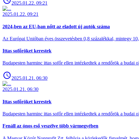
2025.01.22. 09:21
2025.01.22. 09:21
2024-ben az EU-ban nőtt az eladott új autók száma
Az Európai Unióban éves összevetésben 0,8 százalékkal, mintegy 10,6 
Ittas sofőröket kerestek
Budapesten harminc ittas sofőr ellen intézkedtek a rendőrök a budai ol
2025.01.21. 06:30
2025.01.21. 06:30
Ittas sofőröket kerestek
Budapesten harminc ittas sofőr ellen intézkedtek a rendőrök a budai ol
Fenáll az ónos eső veszélye több vármegyében
A Magyar Közút Nonprofit Zrt. felhívja a közlekedők figyelmét, hogy c