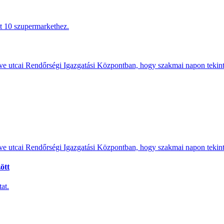
tt 10 szupermarkethez.
e utcai Rendőrségi Igazgatási Központban, hogy szakmai napon tekints
e utcai Rendőrségi Igazgatási Központban, hogy szakmai napon tekints
ött
at.