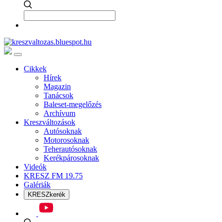
Cikkek
Hírek
Magazin
Tanácsok
Baleset-megelőzés
Archívum
Kreszváltozások
Autósoknak
Motorosoknak
Teherautósoknak
Kerékpárosoknak
Videók
KRESZ FM 19.75
Galériák
KRESZkerék