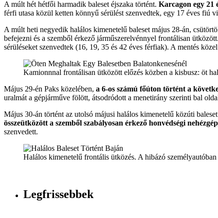
A múlt hét hétfői harmadik baleset éjszaka történt.
Karcagon egy 21 é
férfi utasa közül ketten könnyű sérülést szenvedtek, egy 17 éves fiú vis
A múlt heti negyedik halálos kimenetelű baleset május 28-án, csütörtök
befejezni és a szemből érkező járműszerelvénnyel frontálisan ütközött. 
sérüléseket szenvedtek (16, 19, 35 és 42 éves férfiak). A mentés közel
Kamionnnal frontálisan ütközött előzés közben a kisbusz: öt hal
Május 29-én Paks közelében,
a 6-os számú főúton történt a követke
uralmát a gépjárműve fölött, átsodródott a menetirány szerinti bal oldal
Május 30-án történt az utolsó májusi halálos kimenetelű közúti bales
összeütközött a szemből szabályosan érkező honvédségi nehézgé
szenvedett.
Halálos kimenetelű frontális ütközés. A hibázó személyautóban 
Legfrissebbek