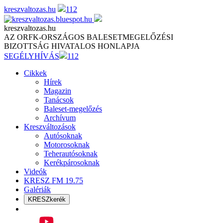
Skip
kreszvaltozas.hu
112
to
content
kreszvaltozas.hu
AZ ORFK-ORSZÁGOS BALESETMEGELŐZÉSI
BIZOTTSÁG HIVATALOS HONLAPJA
SEGÉLYHÍVÁS
112
Cikkek
Hírek
Magazin
Tanácsok
Baleset-megelőzés
Archívum
Kreszváltozások
Autósoknak
Motorosoknak
Teherautósoknak
Kerékpárosoknak
Videók
KRESZ FM 19.75
Galériák
KRESZkerék