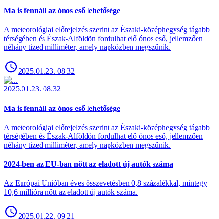
Ma is fennáll az ónos eső lehetősége
A meteorológiai előrejelzés szerint az Északi-középhegység tágabb
térségében és Észak-Alföldön fordulhat elő ónos eső, jellemzően
néhány tized milliméter, amely napközben megszűnik.
2025.01.23. 08:32
2025.01.23. 08:32
Ma is fennáll az ónos eső lehetősége
A meteorológiai előrejelzés szerint az Északi-középhegység tágabb
térségében és Észak-Alföldön fordulhat elő ónos eső, jellemzően
néhány tized milliméter, amely napközben megszűnik.
2024-ben az EU-ban nőtt az eladott új autók száma
Az Európai Unióban éves összevetésben 0,8 százalékkal, mintegy
10,6 millióra nőtt az eladott új autók száma.
2025.01.22. 09:21