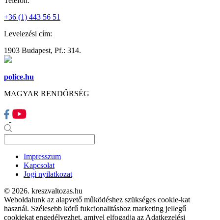
Telefon:
+36 (1) 443 56 51
Levelezési cím:
1903 Budapest, Pf.: 314.
police.hu
MAGYAR RENDŐRSÉG
Impresszum
Kapcsolat
Jogi nyilatkozat
© 2026. kreszvaltozas.hu
Weboldalunk az alapvető működéshez szükséges cookie-kat
használ. Szélesebb körű fukcionalitáshoz marketing jellegű
cookiekat engedélyezhet, amivel elfogadja az Adatkezelési