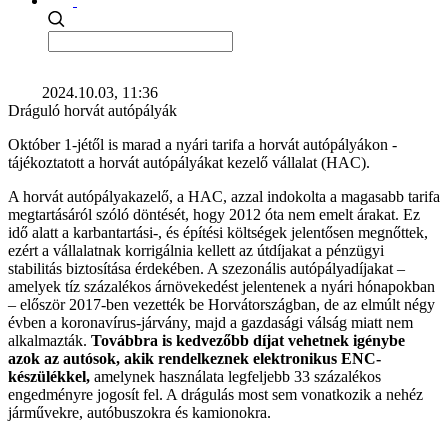
2024.10.03, 11:36
Dráguló horvát autópályák
Október 1-jétől is marad a nyári tarifa a horvát autópályákon -
tájékoztatott a horvát autópályákat kezelő vállalat (HAC).
A horvát autópályakazelő, a HAC, azzal indokolta a magasabb tarifa
megtartásáról szóló döntését, hogy 2012 óta nem emelt árakat. Ez
idő alatt a karbantartási-, és építési költségek jelentősen megnőttek,
ezért a vállalatnak korrigálnia kellett az útdíjakat a pénzügyi
stabilitás biztosítása érdekében. A szezonális autópályadíjakat –
amelyek tíz százalékos árnövekedést jelentenek a nyári hónapokban
– először 2017-ben vezették be Horvátországban, de az elmúlt négy
évben a koronavírus-járvány, majd a gazdasági válság miatt nem
alkalmazták.
Továbbra is kedvezőbb díjat vehetnek igénybe
azok az autósok, akik rendelkeznek elektronikus ENC-
készülékkel,
amelynek használata legfeljebb 33 százalékos
engedményre jogosít fel. A drágulás most sem vonatkozik a nehéz
járművekre, autóbuszokra és kamionokra.