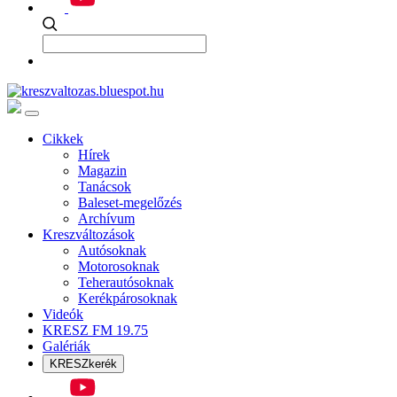
Cikkek
Hírek
Magazin
Tanácsok
Baleset-megelőzés
Archívum
Kreszváltozások
Autósoknak
Motorosoknak
Teherautósoknak
Kerékpárosoknak
Videók
KRESZ FM 19.75
Galériák
KRESZkerék