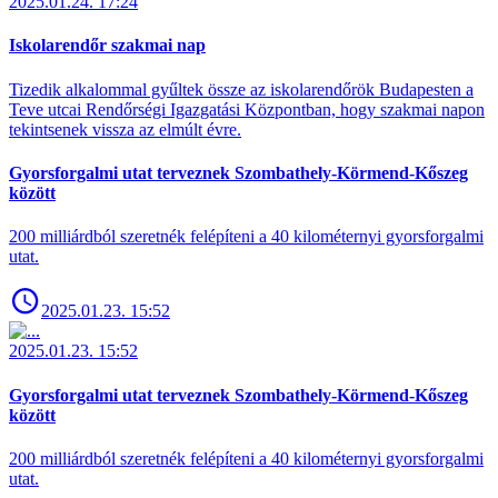
2025.01.24. 17:24
Iskolarendőr szakmai nap
Tizedik alkalommal gyűltek össze az iskolarendőrök Budapesten a
Teve utcai Rendőrségi Igazgatási Központban, hogy szakmai napon
tekintsenek vissza az elmúlt évre.
Gyorsforgalmi utat terveznek Szombathely-Körmend-Kőszeg
között
200 milliárdból szeretnék felépíteni a 40 kilométernyi gyorsforgalmi
utat.
2025.01.23. 15:52
2025.01.23. 15:52
Gyorsforgalmi utat terveznek Szombathely-Körmend-Kőszeg
között
200 milliárdból szeretnék felépíteni a 40 kilométernyi gyorsforgalmi
utat.