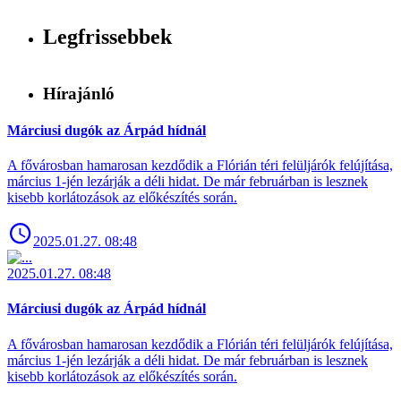
Legfrissebbek
Hírajánló
Márciusi dugók az Árpád hídnál
A fővárosban hamarosan kezdődik a Flórián téri felüljárók felújítása,
március 1-jén lezárják a déli hidat. De már februárban is lesznek
kisebb korlátozások az előkészítés során.
2025.01.27. 08:48
2025.01.27. 08:48
Márciusi dugók az Árpád hídnál
A fővárosban hamarosan kezdődik a Flórián téri felüljárók felújítása,
március 1-jén lezárják a déli hidat. De már februárban is lesznek
kisebb korlátozások az előkészítés során.