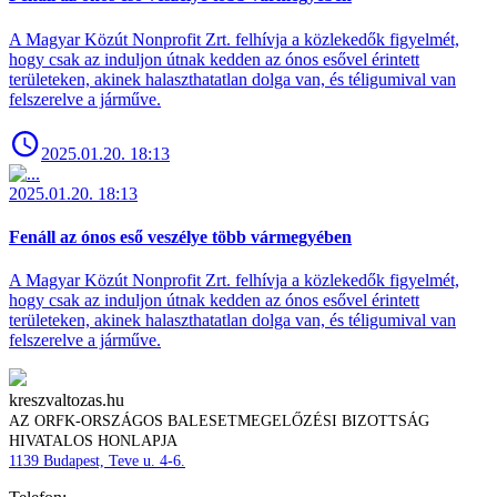
A Magyar Közút Nonprofit Zrt. felhívja a közlekedők figyelmét,
hogy csak az induljon útnak kedden az ónos esővel érintett
területeken, akinek halaszthatatlan dolga van, és téligumival van
felszerelve a járműve.
2025.01.20. 18:13
2025.01.20. 18:13
Fenáll az ónos eső veszélye több vármegyében
A Magyar Közút Nonprofit Zrt. felhívja a közlekedők figyelmét,
hogy csak az induljon útnak kedden az ónos esővel érintett
területeken, akinek halaszthatatlan dolga van, és téligumival van
felszerelve a járműve.
kreszvaltozas.hu
AZ ORFK-ORSZÁGOS BALESETMEGELŐZÉSI BIZOTTSÁG
HIVATALOS HONLAPJA
1139 Budapest, Teve u. 4-6.