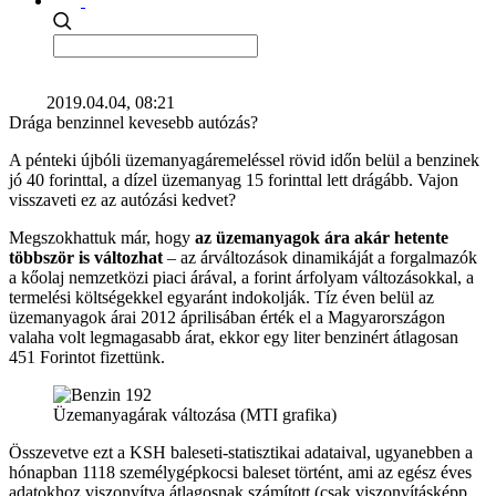
2019.04.04, 08:21
Drága benzinnel kevesebb autózás?
A pénteki újbóli üzemanyagáremeléssel rövid időn belül a benzinek
jó 40 forinttal, a dízel üzemanyag 15 forinttal lett drágább. Vajon
visszaveti ez az autózási kedvet?
Megszokhattuk már, hogy
az üzemanyagok ára akár hetente
többször is változhat
– az árváltozások dinamikáját a forgalmazók
a kőolaj nemzetközi piaci árával, a forint árfolyam változásokkal, a
termelési költségekkel egyaránt indokolják. Tíz éven belül az
üzemanyagok árai 2012 áprilisában érték el a Magyarországon
valaha volt legmagasabb árat, ekkor egy liter benzinért átlagosan
451 Forintot fizettünk.
Üzemanyagárak változása (MTI grafika)
Összevetve ezt a KSH baleseti-statisztikai adataival, ugyanebben a
hónapban 1118 személygépkocsi baleset történt, ami az egész éves
adatokhoz viszonyítva átlagosnak számított (csak viszonyításképp,