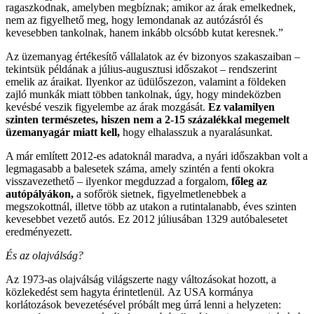
ragaszkodnak, amelyben megbíznak; amikor az árak emelkednek,
nem az figyelhető meg, hogy lemondanak az autózásról és
kevesebben tankolnak, hanem inkább olcsóbb kutat keresnek.”
Az üzemanyag értékesítő vállalatok az év bizonyos szakaszaiban –
tekintsük példának a július-augusztusi időszakot – rendszerint
emelik az áraikat. Ilyenkor az üdülőszezon, valamint a földeken
zajló munkák miatt többen tankolnak, úgy, hogy mindeközben
kevésbé veszik figyelembe az árak mozgását.
Ez valamilyen
szinten természetes, hiszen nem a 2-15 százalékkal megemelt
üzemanyagár miatt kell,
hogy elhalasszuk a nyaralásunkat.
A már említett 2012-es adatoknál maradva, a nyári időszakban volt a
legmagasabb a balesetek száma, amely szintén a fenti okokra
visszavezethető – ilyenkor megduzzad a forgalom,
főleg az
autópályákon,
a sofőrök sietnek, figyelmetlenebbek a
megszokottnál, illetve több az utakon a rutintalanabb, éves szinten
kevesebbet vezető autós. Ez 2012 júliusában 1329 autóbalesetet
eredményezett.
És az olajválság?
Az 1973-as olajválság világszerte nagy változásokat hozott, a
közlekedést sem hagyta érintetlenül. Az USA kormánya
korlátozások bevezetésével próbált meg úrrá lenni a helyzeten: