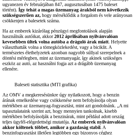
ugyanezen év februárjában 847, augusztusában 1475 baleset
történt).
Így tehát a magas üzemanyag árakból nem következik
szükségszerűen az,
hogy mérséklődik a forgalom és vele arányosan
csökkenjen a balesetek száma.
Ha az emberek kizárólag pénzügyi megfontolások alapján
használnák autóikat, akkor
2012 áprilisában nyilvánvalóan
kevesebben ültek volna autóba a dráguló árak miatt
. Helyette
választhatták volna a tömegközlekedést, vagy a biciklit. A
természetes élethelyzetek azonban nagyobb súllyal szerepelnek a
döntési mérlegben, mint az üzemanyagár, így akinek szükséges
eszköz az autó, az használni fogja azt a drágább üzemanyag
ellenére.
Baleseti statisztika (MTI grafika)
Az OMV a megkeresésünkre úgy nyilatkozott, hogy a benzin
árának emelkedése vagy csökkenése nem befolyásolja olyan
mértékben az üzemanyag-fogyasztást, mint azt gondolnánk. „A mi
tapasztalataink szerint azt, hogy mennyien tankolnak, kisebb
mértékben befolyásolják a benzinárak, mint például adott ország
teljes ügyfél-elégedettségi mutatója.
Az emberek nyilvánvalóan
akkor költenek többet, amikor a gazdaság stabil
. A
benzinfogyasztást illetően legtöbben egy bizonyos céghez