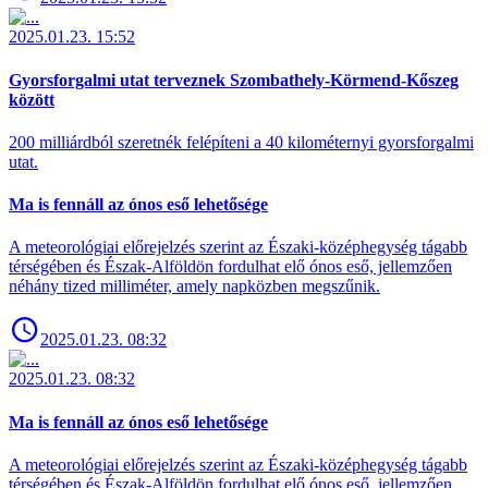
2025.01.23. 15:52
Gyorsforgalmi utat terveznek Szombathely-Körmend-Kőszeg
között
200 milliárdból szeretnék felépíteni a 40 kilométernyi gyorsforgalmi
utat.
Ma is fennáll az ónos eső lehetősége
A meteorológiai előrejelzés szerint az Északi-középhegység tágabb
térségében és Észak-Alföldön fordulhat elő ónos eső, jellemzően
néhány tized milliméter, amely napközben megszűnik.
2025.01.23. 08:32
2025.01.23. 08:32
Ma is fennáll az ónos eső lehetősége
A meteorológiai előrejelzés szerint az Északi-középhegység tágabb
térségében és Észak-Alföldön fordulhat elő ónos eső, jellemzően