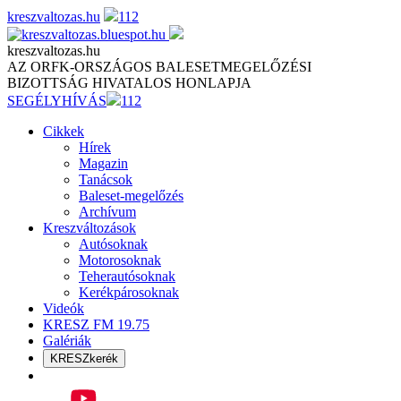
Skip
kreszvaltozas.hu
112
to
content
kreszvaltozas.hu
AZ ORFK-ORSZÁGOS BALESETMEGELŐZÉSI
BIZOTTSÁG HIVATALOS HONLAPJA
SEGÉLYHÍVÁS
112
Cikkek
Hírek
Magazin
Tanácsok
Baleset-megelőzés
Archívum
Kreszváltozások
Autósoknak
Motorosoknak
Teherautósoknak
Kerékpárosoknak
Videók
KRESZ FM 19.75
Galériák
KRESZkerék