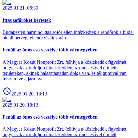
2025.01.21. 06:30
Ittas sofőröket kerestek
Budapesten harminc ittas sofőr ellen intézkedtek a rendőrök a budai
oldali hétvégi ellenőrzésük során.
Fenáll az ónos eső veszélye több vármegyében
A Magyar Közút Nonprofit Zrt. felhívja a közlekedők figyelmét,
hogy csak az induljon útnak kedden az ónos esővel érintett
területeken, akinek halaszthatatlan dolga van, és téligumival van
felszerelve a járműve.
2025.01.20. 18:13
2025.01.20. 18:13
Fenáll az ónos eső veszélye több vármegyében
A Magyar Közút Nonprofit Zrt. felhívja a közlekedők figyelmét,
hogy csak az induljon útnak kedden az ónos esővel érintett