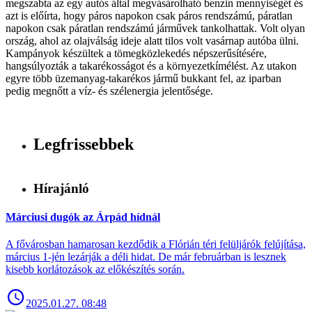
megszabta az egy autós által megvásárolható benzin mennyiségét és
azt is előírta, hogy páros napokon csak páros rendszámú, páratlan
napokon csak páratlan rendszámú járművek tankolhattak. Volt olyan
ország, ahol az olajválság ideje alatt tilos volt vasárnap autóba ülni.
Kampányok készültek a tömegközlekedés népszerűsítésére,
hangsúlyozták a takarékosságot és a környezetkímélést. Az utakon
egyre több üzemanyag-takarékos jármű bukkant fel, az iparban
pedig megnőtt a víz- és szélenergia jelentősége.
Legfrissebbek
Hírajánló
Márciusi dugók az Árpád hídnál
A fővárosban hamarosan kezdődik a Flórián téri felüljárók felújítása,
március 1-jén lezárják a déli hidat. De már februárban is lesznek
kisebb korlátozások az előkészítés során.
2025.01.27. 08:48