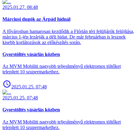
2025.01.27. 08:48
Márciusi dugók az Árpád hídnál
A fővárosban hamarosan kezdődik a Flórián téri felüljárók felújítása,
március 1-jén lezárják a déli hidat. De már februárban is lesznek
kisebb korlátozások az előkészítés során.
Gyorstöltés vásárlás közben
Az MVM Mobiliti nagyobb teljesítményű elektromos töltőket
telepített 10 szupermarkethez.
2025.01.25. 07:48
2025.01.25. 07:48
Gyorstöltés vásárlás közben
Az MVM Mobiliti nagyobb teljesítményű elektromos töltőket
telepített 10 szupermarkethez.