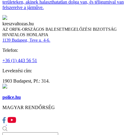
területeken, akinek halaszthatatlan dolga van, és téligumival van
felszerelve a járműve.
kreszvaltozas.hu
AZ ORFK-ORSZÁGOS BALESETMEGELŐZÉSI BIZOTTSÁG
HIVATALOS HONLAPJA
1139 Budapest, Teve u. 4-6.
Telefon:
+36 (1) 443 56 51
Levelezési cím:
1903 Budapest, Pf.: 314.
police.hu
MAGYAR RENDŐRSÉG