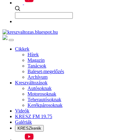
Cikkek
Hírek
Magazin
Tanácsok
Baleset-megelőzés
Archívum
Kreszváltozások
Autósoknak
Motorosoknak
Teherautósoknak
Kerékpárosoknak
Videók
KRESZ FM 19.75
Galériák
KRESZkerék