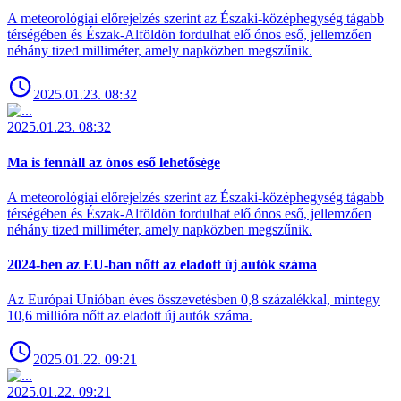
A meteorológiai előrejelzés szerint az Északi-középhegység tágabb
térségében és Észak-Alföldön fordulhat elő ónos eső, jellemzően
néhány tized milliméter, amely napközben megszűnik.
2025.01.23. 08:32
2025.01.23. 08:32
Ma is fennáll az ónos eső lehetősége
A meteorológiai előrejelzés szerint az Északi-középhegység tágabb
térségében és Észak-Alföldön fordulhat elő ónos eső, jellemzően
néhány tized milliméter, amely napközben megszűnik.
2024-ben az EU-ban nőtt az eladott új autók száma
Az Európai Unióban éves összevetésben 0,8 százalékkal, mintegy
10,6 millióra nőtt az eladott új autók száma.
2025.01.22. 09:21
2025.01.22. 09:21