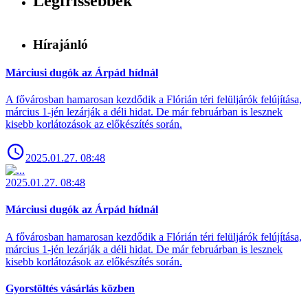
Legfrissebbek
Hírajánló
Márciusi dugók az Árpád hídnál
A fővárosban hamarosan kezdődik a Flórián téri felüljárók felújítása,
március 1-jén lezárják a déli hidat. De már februárban is lesznek
kisebb korlátozások az előkészítés során.
2025.01.27. 08:48
2025.01.27. 08:48
Márciusi dugók az Árpád hídnál
A fővárosban hamarosan kezdődik a Flórián téri felüljárók felújítása,
március 1-jén lezárják a déli hidat. De már februárban is lesznek
kisebb korlátozások az előkészítés során.
Gyorstöltés vásárlás közben