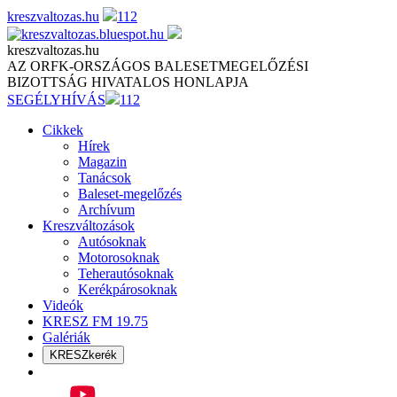
Skip
kreszvaltozas.hu
112
to
content
kreszvaltozas.hu
AZ ORFK-ORSZÁGOS BALESETMEGELŐZÉSI
BIZOTTSÁG HIVATALOS HONLAPJA
SEGÉLYHÍVÁS
112
Cikkek
Hírek
Magazin
Tanácsok
Baleset-megelőzés
Archívum
Kreszváltozások
Autósoknak
Motorosoknak
Teherautósoknak
Kerékpárosoknak
Videók
KRESZ FM 19.75
Galériák
KRESZkerék