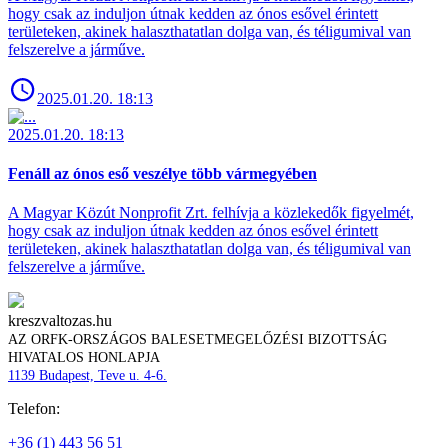
hogy csak az induljon útnak kedden az ónos esővel érintett
területeken, akinek halaszthatatlan dolga van, és téligumival van
felszerelve a járműve.
2025.01.20. 18:13
2025.01.20. 18:13
Fenáll az ónos eső veszélye több vármegyében
A Magyar Közút Nonprofit Zrt. felhívja a közlekedők figyelmét,
hogy csak az induljon útnak kedden az ónos esővel érintett
területeken, akinek halaszthatatlan dolga van, és téligumival van
felszerelve a járműve.
kreszvaltozas.hu
AZ ORFK-ORSZÁGOS BALESETMEGELŐZÉSI BIZOTTSÁG
HIVATALOS HONLAPJA
1139 Budapest, Teve u. 4-6.
Telefon:
+36 (1) 443 56 51