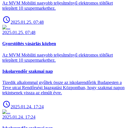
Az MVM Mobiliti nagyobb teljesítményű elektromos töltőket
telepített 10 szupermarkethez.
2025.01.25. 07:48
2025.01.25. 07:48
Gyorstöltés vásárlás közben
Az MVM Mobiliti nagyobb teljesítményű elektromos töltőket
telepített 10 szupermarkethez.
Iskolarendőr szakmai nap
Tizedik alkalommal gyűltek össze az iskolarendőrök Budapesten a
Teve utcai Rendőrségi Igazgatási Központban, hogy szakmai napon
tekintsenek vissza az elmúlt évre.
2025.01.24. 17:24
2025.01.24. 17:24