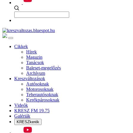
Cikkek
Hírek
Magazin
Tanácsok
Baleset-megelőzés
Archívum
Kreszváltozások
Autósoknak
Motorosoknak
Teherautósoknak
Kerékpárosoknak
Videók
KRESZ FM 19.75
Galériák
KRESZkerék