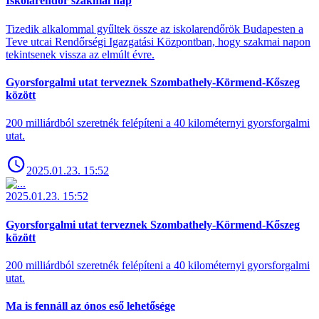
Iskolarendőr szakmai nap
Tizedik alkalommal gyűltek össze az iskolarendőrök Budapesten a
Teve utcai Rendőrségi Igazgatási Központban, hogy szakmai napon
tekintsenek vissza az elmúlt évre.
Gyorsforgalmi utat terveznek Szombathely-Körmend-Kőszeg
között
200 milliárdból szeretnék felépíteni a 40 kilométernyi gyorsforgalmi
utat.
2025.01.23. 15:52
2025.01.23. 15:52
Gyorsforgalmi utat terveznek Szombathely-Körmend-Kőszeg
között
200 milliárdból szeretnék felépíteni a 40 kilométernyi gyorsforgalmi
utat.
Ma is fennáll az ónos eső lehetősége