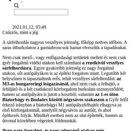
2021.01.12, 05:49
Csúszós, mint a jég
A sárfelhordás nagyon veszélyes jelenség, főképp nedves időben. A
saras útburkolaton a gumiabroncsok hamar elveszítik a tapadásukat.
Nem csak mező-, vagy erdőgazdasági területek mellett és nem csak
gyér forgalmú vidéki utakon kell számítani
a rendkívül veszélyes
sárfelhordásra
. Egyre gyakoribb jelenség ez nagy forgalmú
utakon, sőt autópályákon is az építési forgalom miatt. Legutóbb két
helyszínen is tapasztaltunk erős, tehát veszélyes sárfelhordást:
az
M3-as hungaroringi leágazásánál,
ahol nem csak a felhajtó, a
felüljáró és a két csatlakozó körforgalom burkolata szennyeződött,
hanem az autópályára is jutott a koszból, valamint
az 1-es úton
Biatorbágy és Budaörs közötti négysávos szakaszon a
Győr felől
érkező irányban a biatorbágyi M1 autópályafelhajtót elhagyva az
első körforgalomnál, amelytől négysávos az autóút, és ahol
építkezés folyik. Mindkét esetben nem az utat építették, hanem az
útvonal közelében végeztek földmunkát.
Ilyen nagy forgalmú, és nagy sebességű utakon még