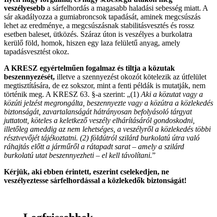
veszélyesebb
a sárfelhordás a magasabb haladási sebesség miatt. A
sár akadályozza a gumiabroncsok tapadását, aminek megcsúszás
lehet az eredménye, a megcsúszásnak stabilitásvesztés és rossz
esetben baleset, ütközés. Száraz úton is veszélyes a burkolatra
kerülő föld, homok, hiszen egy laza felületű anyag, amely
tapadásvesztést okoz.
A KRESZ egyértelműen fogalmaz és tiltja a közutak
beszennyezését,
illetve a szennyezést okozót kötelezik az útfelület
megtisztítására, de ez sokszor, mint a fenti példák is mutatják, nem
történik meg. A KRESZ 63. §-a szerint: „(1)
Aki a közutat vagy a
közúti jelzést megrongálta, beszennyezte vagy a közútra a közlekedés
biztonságát, zavartalanságát hátrányosan befolyásoló tárgyat
juttatott, köteles a keletkező veszély elhárításáról gondoskodni,
illetőleg ameddig az nem lehetséges, a veszélyről a közlekedés többi
résztvevőjét tájékoztatni. (2) földútról szilárd burkolatú útra való
ráhajtás előtt a járműről a rátapadt sarat – amely a szilárd
burkolatú utat beszennyezheti – el kell távolítani.
”
Kérjük, aki ebben érintett, eszerint cselekedjen, ne
veszélyeztesse sárfelhordással a közlekedők biztonságát!