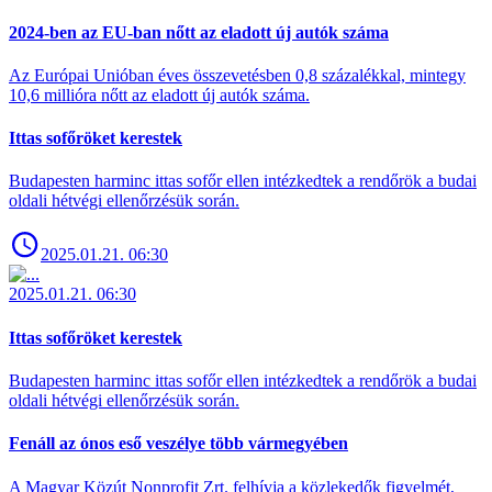
2024-ben az EU-ban nőtt az eladott új autók száma
Az Európai Unióban éves összevetésben 0,8 százalékkal, mintegy
10,6 millióra nőtt az eladott új autók száma.
Ittas sofőröket kerestek
Budapesten harminc ittas sofőr ellen intézkedtek a rendőrök a budai
oldali hétvégi ellenőrzésük során.
2025.01.21. 06:30
2025.01.21. 06:30
Ittas sofőröket kerestek
Budapesten harminc ittas sofőr ellen intézkedtek a rendőrök a budai
oldali hétvégi ellenőrzésük során.
Fenáll az ónos eső veszélye több vármegyében
A Magyar Közút Nonprofit Zrt. felhívja a közlekedők figyelmét,