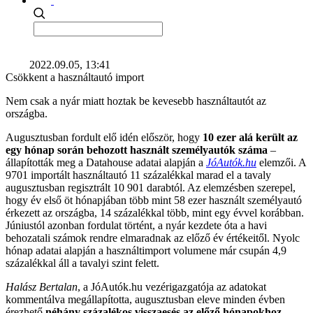
2022.09.05, 13:41
Csökkent a használtautó import
Nem csak a nyár miatt hoztak be kevesebb használtautót az
országba.
Augusztusban fordult elő idén először, hogy
10 ezer alá került az
egy hónap során behozott használt személyautók száma
–
állapították meg a Datahouse adatai alapján a
JóAutók.hu
elemzői. A
9701 importált használtautó 11 százalékkal marad el a tavaly
augusztusban regisztrált 10 901 darabtól. Az elemzésben szerepel,
hogy év első öt hónapjában több mint 58 ezer használt személyautó
érkezett az országba, 14 százalékkal több, mint egy évvel korábban.
Júniustól azonban fordulat történt, a nyár kezdete óta a havi
behozatali számok rendre elmaradnak az előző év értékeitől. Nyolc
hónap adatai alapján a használtimport volumene már csupán 4,9
százalékkal áll a tavalyi szint felett.
Halász Bertalan
, a JóAutók.hu vezérigazgatója az adatokat
kommentálva megállapította, augusztusban eleve minden évben
érezhető
néhány százalékos visszaesés az előző hónapokhoz