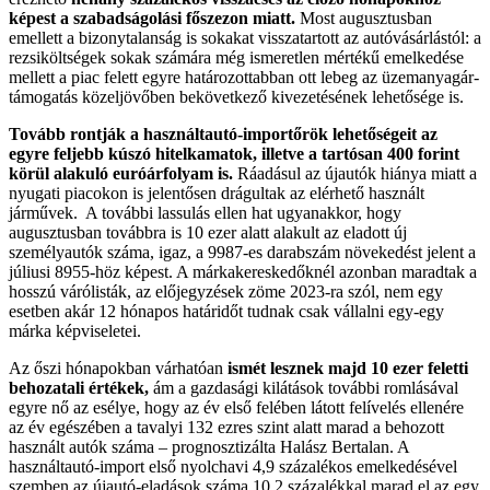
képest a szabadságolási főszezon miatt.
Most augusztusban
emellett a bizonytalanság is sokakat visszatartott az autóvásárlástól: a
rezsiköltségek sokak számára még ismeretlen mértékű emelkedése
mellett a piac felett egyre határozottabban ott lebeg az üzemanyagár-
támogatás közeljövőben bekövetkező kivezetésének lehetősége is.
Tovább rontják a használtautó-importőrök lehetőségeit az
egyre feljebb kúszó hitelkamatok, illetve a tartósan 400 forint
körül alakuló euróárfolyam is.
Ráadásul az újautók hiánya miatt a
nyugati piacokon is jelentősen drágultak az elérhető használt
járművek. A további lassulás ellen hat ugyanakkor, hogy
augusztusban továbbra is 10 ezer alatt alakult az eladott új
személyautók száma, igaz, a 9987-es darabszám növekedést jelent a
júliusi 8955-höz képest. A márkakereskedőknél azonban maradtak a
hosszú várólisták, az előjegyzések zöme 2023-ra szól, nem egy
esetben akár 12 hónapos határidőt tudnak csak vállalni egy-egy
márka képviseletei.
Az őszi hónapokban várhatóan
ismét lesznek majd 10 ezer feletti
behozatali értékek,
ám a gazdasági kilátások további romlásával
egyre nő az esélye, hogy az év első felében látott felívelés ellenére
az év egészében a tavalyi 132 ezres szint alatt marad a behozott
használt autók száma – prognosztizálta Halász Bertalan. A
használtautó-import első nyolchavi 4,9 százalékos emelkedésével
szemben az újautó-eladások száma 10,2 százalékkal marad el az egy