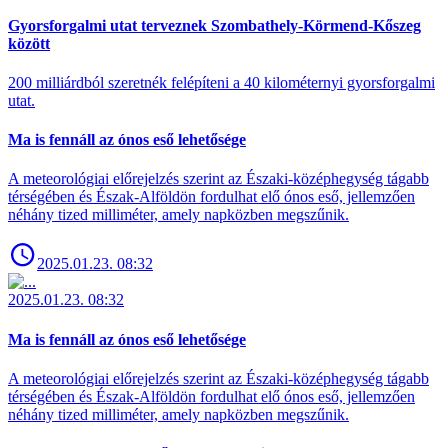
Gyorsforgalmi utat terveznek Szombathely-Körmend-Kőszeg
között
200 milliárdból szeretnék felépíteni a 40 kilométernyi gyorsforgalmi
utat.
Ma is fennáll az ónos eső lehetősége
A meteorológiai előrejelzés szerint az Északi-középhegység tágabb
térségében és Észak-Alföldön fordulhat elő ónos eső, jellemzően
néhány tized milliméter, amely napközben megszűnik.
2025.01.23. 08:32
2025.01.23. 08:32
Ma is fennáll az ónos eső lehetősége
A meteorológiai előrejelzés szerint az Északi-középhegység tágabb
térségében és Észak-Alföldön fordulhat elő ónos eső, jellemzően
néhány tized milliméter, amely napközben megszűnik.