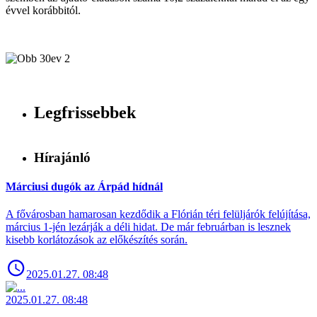
évvel korábbitól.
Legfrissebbek
Hírajánló
Márciusi dugók az Árpád hídnál
A fővárosban hamarosan kezdődik a Flórián téri felüljárók felújítása,
március 1-jén lezárják a déli hidat. De már februárban is lesznek
kisebb korlátozások az előkészítés során.
2025.01.27. 08:48
2025.01.27. 08:48