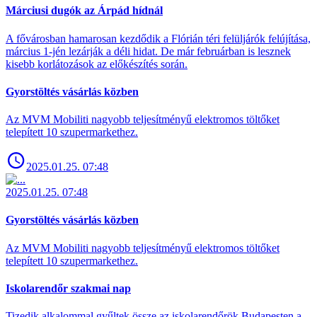
Márciusi dugók az Árpád hídnál
A fővárosban hamarosan kezdődik a Flórián téri felüljárók felújítása,
március 1-jén lezárják a déli hidat. De már februárban is lesznek
kisebb korlátozások az előkészítés során.
Gyorstöltés vásárlás közben
Az MVM Mobiliti nagyobb teljesítményű elektromos töltőket
telepített 10 szupermarkethez.
2025.01.25. 07:48
2025.01.25. 07:48
Gyorstöltés vásárlás közben
Az MVM Mobiliti nagyobb teljesítményű elektromos töltőket
telepített 10 szupermarkethez.
Iskolarendőr szakmai nap
Tizedik alkalommal gyűltek össze az iskolarendőrök Budapesten a