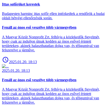
Ittas sofőröket kerestek
Budapesten harminc ittas sofőr ellen intézkedtek a rendőrök a budai
oldali hétvégi ellenőrzésük során.
Fenáll az ónos eső veszélye több vármegyében
A Magyar Közút Nonprofit Zrt. felhívja a közlekedők figyelmét,
hogy csak az induljon útnak kedden az ónos esővel érintett
területeken, akinek halaszthatatlan dolga van, és téligumival van
felszerelve a járműve.
2025.01.20. 18:13
2025.01.20. 18:13
Fenáll az ónos eső veszélye több vármegyében
A Magyar Közút Nonprofit Zrt. felhívja a közlekedők figyelmét,
hogy csak az induljon útnak kedden az ónos esővel érintett
területeken, akinek halaszthatatlan dolga van, és téligumival van
felszerelve a járműve.