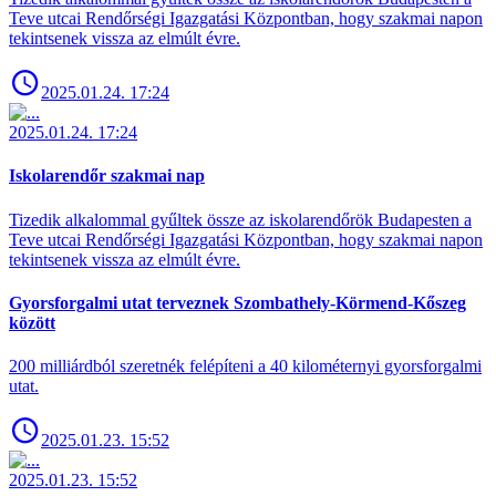
Teve utcai Rendőrségi Igazgatási Központban, hogy szakmai napon
tekintsenek vissza az elmúlt évre.
2025.01.24. 17:24
2025.01.24. 17:24
Iskolarendőr szakmai nap
Tizedik alkalommal gyűltek össze az iskolarendőrök Budapesten a
Teve utcai Rendőrségi Igazgatási Központban, hogy szakmai napon
tekintsenek vissza az elmúlt évre.
Gyorsforgalmi utat terveznek Szombathely-Körmend-Kőszeg
között
200 milliárdból szeretnék felépíteni a 40 kilométernyi gyorsforgalmi
utat.
2025.01.23. 15:52
2025.01.23. 15:52