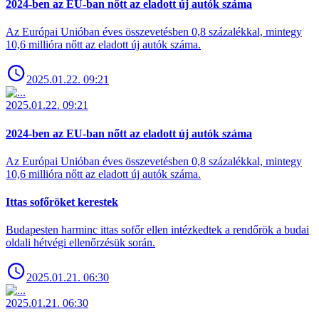
2024-ben az EU-ban nőtt az eladott új autók száma
Az Európai Unióban éves összevetésben 0,8 százalékkal, mintegy
10,6 millióra nőtt az eladott új autók száma.
2025.01.22. 09:21
2025.01.22. 09:21
2024-ben az EU-ban nőtt az eladott új autók száma
Az Európai Unióban éves összevetésben 0,8 százalékkal, mintegy
10,6 millióra nőtt az eladott új autók száma.
Ittas sofőröket kerestek
Budapesten harminc ittas sofőr ellen intézkedtek a rendőrök a budai
oldali hétvégi ellenőrzésük során.
2025.01.21. 06:30
2025.01.21. 06:30