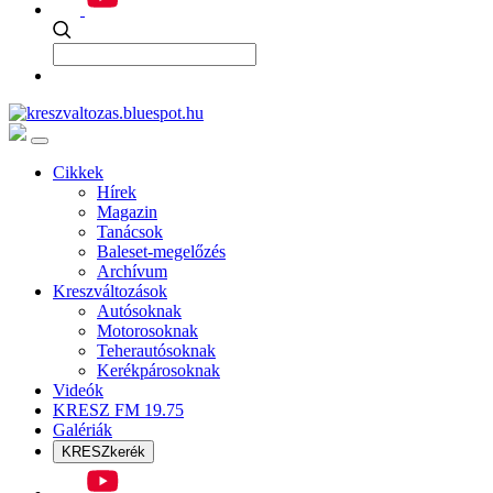
Cikkek
Hírek
Magazin
Tanácsok
Baleset-megelőzés
Archívum
Kreszváltozások
Autósoknak
Motorosoknak
Teherautósoknak
Kerékpárosoknak
Videók
KRESZ FM 19.75
Galériák
KRESZkerék