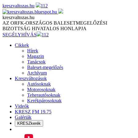
Skip
kreszvaltozas.hu
112
to
content
kreszvaltozas.hu
AZ ORFK-ORSZÁGOS BALESETMEGELŐZÉSI
BIZOTTSÁG HIVATALOS HONLAPJA
SEGÉLYHÍVÁS
112
Cikkek
Hírek
Magazin
Tanácsok
Baleset-megelőzés
Archívum
Kreszváltozások
Autósoknak
Motorosoknak
Teherautósoknak
Kerékpárosoknak
Videók
KRESZ FM 19.75
Galériák
KRESZkerék