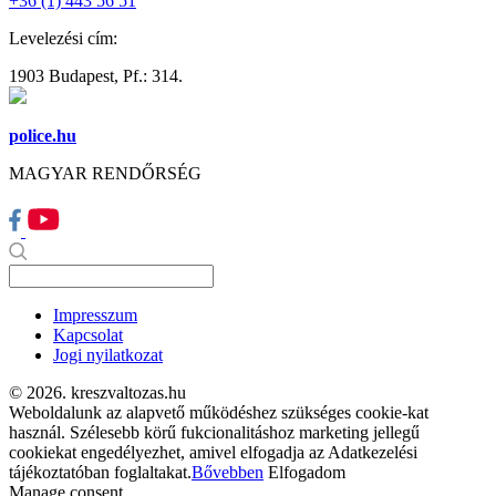
+36 (1) 443 56 51
Levelezési cím:
1903 Budapest, Pf.: 314.
police.hu
MAGYAR RENDŐRSÉG
Impresszum
Kapcsolat
Jogi nyilatkozat
© 2026. kreszvaltozas.hu
Weboldalunk az alapvető működéshez szükséges cookie-kat
használ. Szélesebb körű fukcionalitáshoz marketing jellegű
cookiekat engedélyezhet, amivel elfogadja az Adatkezelési
tájékoztatóban foglaltakat.
Bővebben
Elfogadom
Manage consent