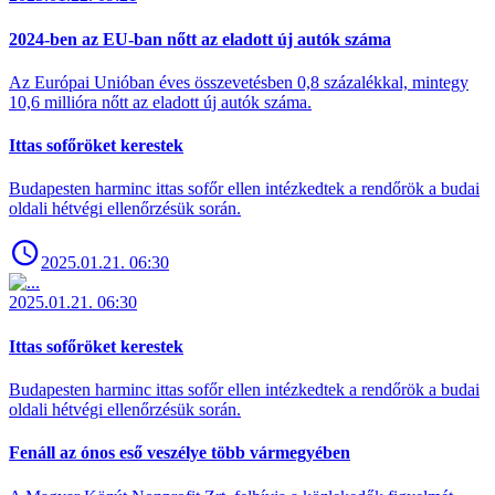
2024-ben az EU-ban nőtt az eladott új autók száma
Az Európai Unióban éves összevetésben 0,8 százalékkal, mintegy
10,6 millióra nőtt az eladott új autók száma.
Ittas sofőröket kerestek
Budapesten harminc ittas sofőr ellen intézkedtek a rendőrök a budai
oldali hétvégi ellenőrzésük során.
2025.01.21. 06:30
2025.01.21. 06:30
Ittas sofőröket kerestek
Budapesten harminc ittas sofőr ellen intézkedtek a rendőrök a budai
oldali hétvégi ellenőrzésük során.
Fenáll az ónos eső veszélye több vármegyében