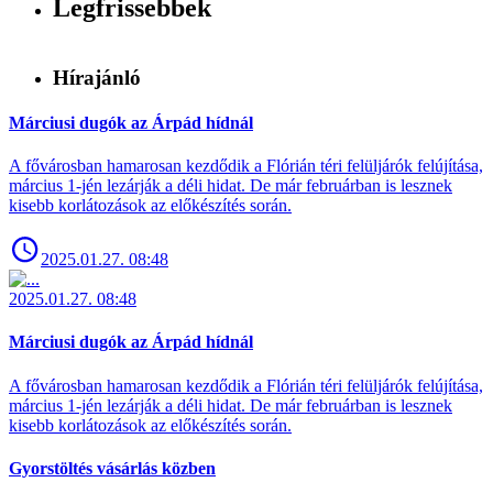
Legfrissebbek
Hírajánló
Márciusi dugók az Árpád hídnál
A fővárosban hamarosan kezdődik a Flórián téri felüljárók felújítása,
március 1-jén lezárják a déli hidat. De már februárban is lesznek
kisebb korlátozások az előkészítés során.
2025.01.27. 08:48
2025.01.27. 08:48
Márciusi dugók az Árpád hídnál
A fővárosban hamarosan kezdődik a Flórián téri felüljárók felújítása,
március 1-jén lezárják a déli hidat. De már februárban is lesznek
kisebb korlátozások az előkészítés során.
Gyorstöltés vásárlás közben