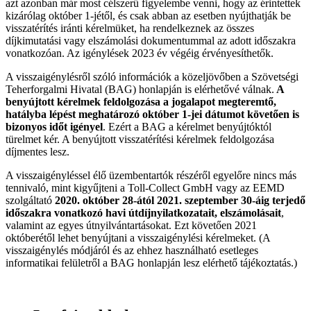
azt azonban már most célszerű figyelembe venni, hogy az érintettek
kizárólag október 1-jétől, és csak abban az esetben nyújthatják be
visszatérítés iránti kérelmüket, ha rendelkeznek az összes
díjkimutatási vagy elszámolási dokumentummal az adott időszakra
vonatkozóan. Az igénylések 2023 év végéig érvényesíthetők.
A visszaigénylésről szóló információk a közeljövőben a Szövetségi
Teherforgalmi Hivatal (BAG) honlapján is elérhetővé válnak.
A
benyújtott kérelmek feldolgozása a jogalapot megteremtő,
hatályba lépést meghatározó október 1-jei dátumot követően is
bizonyos időt igényel
. Ezért a BAG a kérelmet benyújtóktól
türelmet kér. A benyújtott visszatérítési kérelmek feldolgozása
díjmentes lesz.
A visszaigényléssel élő üzembentartók részéről egyelőre nincs más
tennivaló, mint kigyűjteni a Toll-Collect GmbH vagy az EEMD
szolgáltató
2020. október 28-ától 2021. szeptember 30-áig terjedő
időszakra vonatkozó havi útdíjnyilatkozatait, elszámolásait
,
valamint az egyes útnyilvántartásokat. Ezt követően 2021
októberétől lehet benyújtani a visszaigénylési kérelmeket. (A
visszaigénylés módjáról és az ehhez használható esetleges
informatikai felületről a BAG honlapján lesz elérhető tájékoztatás.)