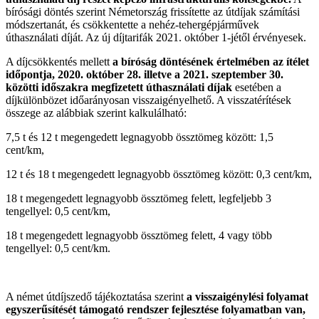
bírósági döntés szerint Németország frissítette az útdíjak számítási
módszertanát, és csökkentette a nehéz-tehergépjárművek
úthasználati díját. Az új díjtarifák 2021. október 1-jétől érvényesek.
A díjcsökkentés mellett
a bíróság döntésének értelmében az ítélet
időpontja, 2020. október 28. illetve a 2021. szeptember 30.
közötti időszakra megfizetett úthasználati díjak
esetében a
díjkülönbözet időarányosan visszaigényelhető. A visszatérítések
összege az alábbiak szerint kalkulálható:
7,5 t és 12 t megengedett legnagyobb össztömeg között: 1,5
cent/km,
12 t és 18 t megengedett legnagyobb össztömeg között: 0,3 cent/km,
18 t megengedett legnagyobb össztömeg felett, legfeljebb 3
tengellyel: 0,5 cent/km,
18 t megengedett legnagyobb össztömeg felett, 4 vagy több
tengellyel: 0,5 cent/km.
A német útdíjszedő tájékoztatása szerint
a visszaigénylési folyamat
egyszerűsítését támogató rendszer fejlesztése folyamatban van,