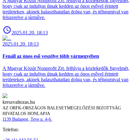
A Magyar Közút Nonprofit Zrt. felhívja a közlekedők figyelmét,
hogy csak az induljon útnak kedden az ónos esővel érintett
területeken, akinek halaszthatatlan dolga van, és téligumival van
felszerelve a járműve.
2025.01.20. 18:13
2025.01.20. 18:13
Fenáll az ónos eső veszélye több vármegyében
A Magyar Közút Nonprofit Zrt. felhívja a közlekedők figyelmét,
hogy csak az induljon útnak kedden az ónos esővel érintett
területeken, akinek halaszthatatlan dolga van, és téligumival van
felszerelve a járműve.
kreszvaltozas.hu
AZ ORFK-ORSZÁGOS BALESETMEGELŐZÉSI BIZOTTSÁG
HIVATALOS HONLAPJA
1139 Budapest, Teve u. 4-6.
Telefon: