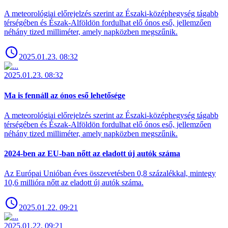
A meteorológiai előrejelzés szerint az Északi-középhegység tágabb
térségében és Észak-Alföldön fordulhat elő ónos eső, jellemzően
néhány tized milliméter, amely napközben megszűnik.
2025.01.23. 08:32
2025.01.23. 08:32
Ma is fennáll az ónos eső lehetősége
A meteorológiai előrejelzés szerint az Északi-középhegység tágabb
térségében és Észak-Alföldön fordulhat elő ónos eső, jellemzően
néhány tized milliméter, amely napközben megszűnik.
2024-ben az EU-ban nőtt az eladott új autók száma
Az Európai Unióban éves összevetésben 0,8 százalékkal, mintegy
10,6 millióra nőtt az eladott új autók száma.
2025.01.22. 09:21
2025.01.22. 09:21