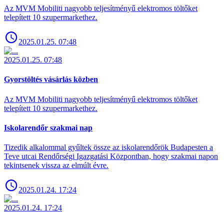
Az MVM Mobiliti nagyobb teljesítményű elektromos töltőket
telepített 10 szupermarkethez.
2025.01.25. 07:48
2025.01.25. 07:48
Gyorstöltés vásárlás közben
Az MVM Mobiliti nagyobb teljesítményű elektromos töltőket
telepített 10 szupermarkethez.
Iskolarendőr szakmai nap
Tizedik alkalommal gyűltek össze az iskolarendőrök Budapesten a
Teve utcai Rendőrségi Igazgatási Központban, hogy szakmai napon
tekintsenek vissza az elmúlt évre.
2025.01.24. 17:24
2025.01.24. 17:24