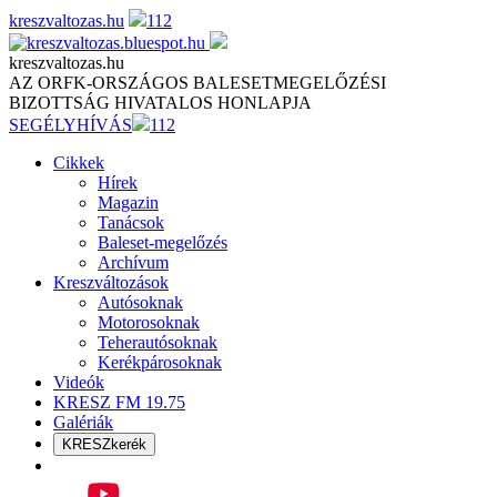
Skip
kreszvaltozas.hu
112
to
content
kreszvaltozas.hu
AZ ORFK-ORSZÁGOS BALESETMEGELŐZÉSI
BIZOTTSÁG HIVATALOS HONLAPJA
SEGÉLYHÍVÁS
112
Cikkek
Hírek
Magazin
Tanácsok
Baleset-megelőzés
Archívum
Kreszváltozások
Autósoknak
Motorosoknak
Teherautósoknak
Kerékpárosoknak
Videók
KRESZ FM 19.75
Galériák
KRESZkerék