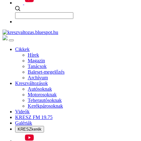
Cikkek
Hírek
Magazin
Tanácsok
Baleset-megelőzés
Archívum
Kreszváltozások
Autósoknak
Motorosoknak
Teherautósoknak
Kerékpárosoknak
Videók
KRESZ FM 19.75
Galériák
KRESZkerék