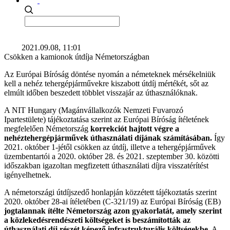
2021.09.08, 11:01
Csökken a kamionok útdíja Németországban
Az Európai Bíróság döntése nyomán a németeknek mérsékelniük
kell a nehéz tehergépjárművekre kiszabott útdíj mértékét, sőt az
elmúlt időben beszedett többlet visszajár az úthasználóknak.
A NIT Hungary (Magánvállalkozók Nemzeti Fuvarozó
Ipartestülete) tájékoztatása szerint az Európai Bíróság ítéletének
megfelelően Németország
korrekciót hajtott végre a
nehéztehergépjárművek úthasználati díjának számításában.
Így
2021. október 1-jétől csökken az útdíj, illetve a tehergépjárművek
üzembentartói a 2020. október 28. és 2021. szeptember 30. közötti
időszakban igazoltan megfizetett úthasználati díjra visszatérítést
igényelhetnek.
A németországi útdíjszedő honlapján közzétett tájékoztatás szerint
2020. október 28-ai ítéletében (C-321/19) az Európai Bíróság (EB)
jogtalannak ítélte Németország azon gyakorlatát, amely szerint
a közlekedésrendészeti költségeket is beszámították az
úthasználati díj részét képező infrastrukturális költségekbe.
A