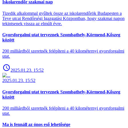
Iskolarendőr szakmai nap
Tizedik alkalommal gyűltek össze az iskolarendőrök Budapesten a
Teve utcai Rendőrségi Igazgatási Központban, hogy szakmai napon
tekintsenek vissza az elmúlt évre.
Gyorsforgalmi utat terveznek Szombathely-Körmend-Kőszeg
között
200 milliárdból szeretnék felépíteni a 40 kilométernyi gyorsforgalmi
utat.
2025.01.23. 15:52
2025.01.23. 15:52
Gyorsforgalmi utat terveznek Szombathely-Körmend-Kőszeg
között
200 milliárdból szeretnék felépíteni a 40 kilométernyi gyorsforgalmi
utat.
Ma is fennáll az ónos eső lehetősége