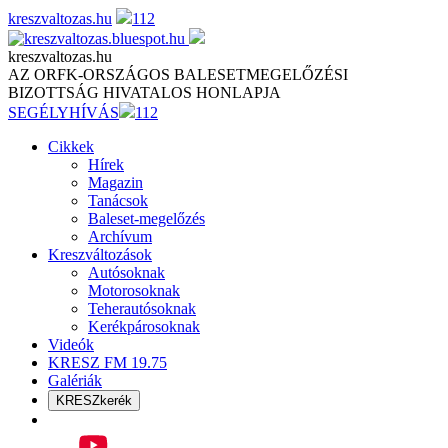
Skip
kreszvaltozas.hu
112
to
content
kreszvaltozas.hu
AZ ORFK-ORSZÁGOS BALESETMEGELŐZÉSI
BIZOTTSÁG HIVATALOS HONLAPJA
SEGÉLYHÍVÁS
112
Cikkek
Hírek
Magazin
Tanácsok
Baleset-megelőzés
Archívum
Kreszváltozások
Autósoknak
Motorosoknak
Teherautósoknak
Kerékpárosoknak
Videók
KRESZ FM 19.75
Galériák
KRESZkerék