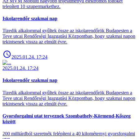
Az MVM Mobiliti nagyobb teljesítményű elektromos töltőket
telepített 10 szupermarkethez.
Iskolarendőr szakmai nap
Tizedik alkalommal gyűltek össze az iskolarendőrök Budapesten a
Teve utcai Rendőrségi Igazgatási Központban, hogy szakmai napon
tekintsenek vissza az elmúlt évre.
2025.01.24. 17:24
2025.01.24. 17:24
Iskolarendőr szakmai nap
Tizedik alkalommal gyűltek össze az iskolarendőrök Budapesten a
Teve utcai Rendőrségi Igazgatási Központban, hogy szakmai napon
tekintsenek vissza az elmúlt évre.
Gyorsforgalmi utat terveznek Szombathely-Körmend-Kőszeg
között
200 milliárdból szeretnék felépíteni a 40 kilométernyi gyorsforgalmi