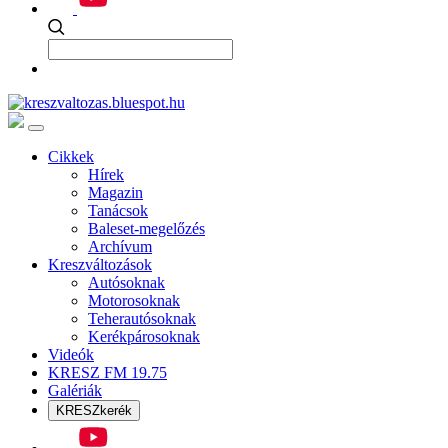
Cikkek
Hírek
Magazin
Tanácsok
Baleset-megelőzés
Archívum
Kreszváltozások
Autósoknak
Motorosoknak
Teherautósoknak
Kerékpárosoknak
Videók
KRESZ FM 19.75
Galériák
KRESZkerék