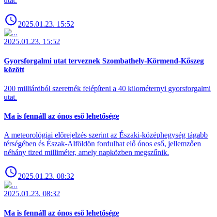
utat.
2025.01.23. 15:52
2025.01.23. 15:52
Gyorsforgalmi utat terveznek Szombathely-Körmend-Kőszeg
között
200 milliárdból szeretnék felépíteni a 40 kilométernyi gyorsforgalmi
utat.
Ma is fennáll az ónos eső lehetősége
A meteorológiai előrejelzés szerint az Északi-középhegység tágabb
térségében és Észak-Alföldön fordulhat elő ónos eső, jellemzően
néhány tized milliméter, amely napközben megszűnik.
2025.01.23. 08:32
2025.01.23. 08:32
Ma is fennáll az ónos eső lehetősége