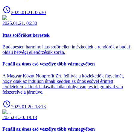
2025.01.21. 06:30
2025.01.21. 06:30
Ittas sofőröket kerestek
Budapesten harminc ittas sofőr ellen intézkedtek a rendőrök a budai
oldali hétvégi ellenőrzésük során.
Fenáll az ónos eső veszélye több vármegyében
A Magyar Közút Nonprofit Zrt. felhívja a közlekedők figyelmét,
hogy csak az induljon útnak kedden az ónos esővel érintett
területeken, akinek halaszthatatlan dolga van, és téligumival van
felszerelve a járműve.
2025.01.20. 18:13
2025.01.20. 18:13
Fenáll az ónos eső veszélye több vármegyében