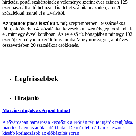
hirdetési portál szakértőinek a véleménye szerint éves szinten 125
ezer használt autó behozatalára lehet számítani az idén, ami 20
százalékkal marad el a tavalyitól.
Az újautók piaca is szűkült,
míg szeptemberben 19 százalékkal
több, októberben 4 százalékkal kevesebb új személygépkocsit adtak
el, mint egy évvel korábban. Az év első tíz hónapjában mintegy 102
ezer új személyautó került forgalomba Magyarországon, ami éves
összevetésben 20 százalékos csökkenés.
Legfrissebbek
Hírajánló
Márciusi dugók az Árpád hídnál
A fővárosban hamarosan kezdődik a Flórián téri felüljárók felújítása,
március 1-jén lezárják a déli hidat. De már februárban is lesznek
kisebb korlátozások az előkészítés során.