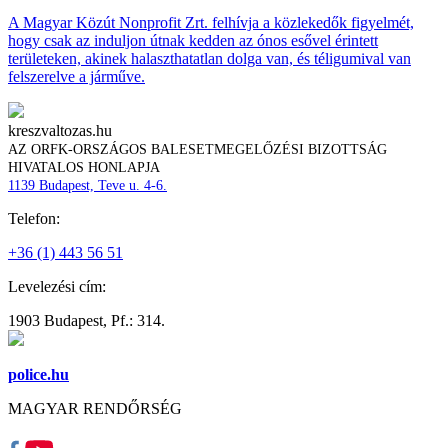
A Magyar Közút Nonprofit Zrt. felhívja a közlekedők figyelmét,
hogy csak az induljon útnak kedden az ónos esővel érintett
területeken, akinek halaszthatatlan dolga van, és téligumival van
felszerelve a járműve.
kreszvaltozas.hu
AZ ORFK-ORSZÁGOS BALESETMEGELŐZÉSI BIZOTTSÁG
HIVATALOS HONLAPJA
1139 Budapest, Teve u. 4-6.
Telefon:
+36 (1) 443 56 51
Levelezési cím:
1903 Budapest, Pf.: 314.
police.hu
MAGYAR RENDŐRSÉG