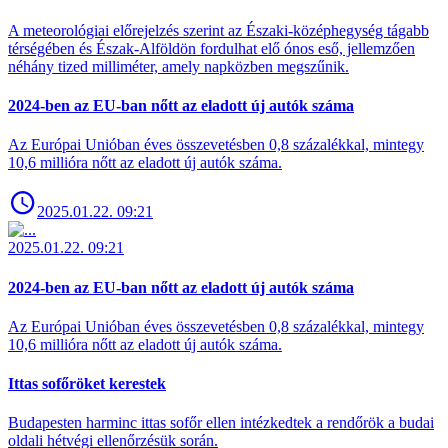
A meteorológiai előrejelzés szerint az Északi-középhegység tágabb
térségében és Észak-Alföldön fordulhat elő ónos eső, jellemzően
néhány tized milliméter, amely napközben megszűnik.
2024-ben az EU-ban nőtt az eladott új autók száma
Az Európai Unióban éves összevetésben 0,8 százalékkal, mintegy
10,6 millióra nőtt az eladott új autók száma.
2025.01.22. 09:21
2025.01.22. 09:21
2024-ben az EU-ban nőtt az eladott új autók száma
Az Európai Unióban éves összevetésben 0,8 százalékkal, mintegy
10,6 millióra nőtt az eladott új autók száma.
Ittas sofőröket kerestek
Budapesten harminc ittas sofőr ellen intézkedtek a rendőrök a budai
oldali hétvégi ellenőrzésük során.