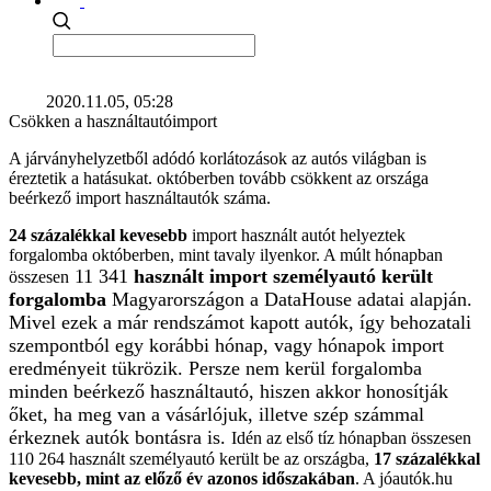
2020.11.05, 05:28
Csökken a használtautóimport
A járványhelyzetből adódó korlátozások az autós világban is
éreztetik a hatásukat. októberben tovább csökkent az országa
beérkező import használtautók száma.
24 százalékkal kevesebb
import használt autót helyeztek
forgalomba októberben, mint tavaly ilyenkor. A múlt hónapban
11 341
használt import személyautó került
összesen
forgalomba
Magyarországon a DataHouse adatai alapján.
Mivel ezek a már rendszámot kapott autók, így behozatali
szempontból egy korábbi hónap, vagy hónapok import
eredményeit tükrözik. Persze nem kerül forgalomba
minden beérkező használtautó, hiszen akkor honosítják
őket, ha meg van a vásárlójuk, illetve szép számmal
érkeznek autók bontásra is.
Idén az első tíz hónapban összesen
110 264 használt személyautó került be az országba,
17 százalékkal
kevesebb, mint az előző év azonos időszakában
. A jóautók.hu