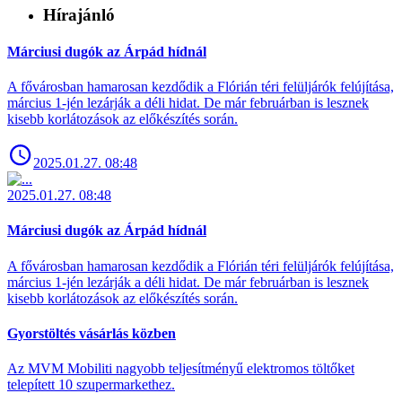
Hírajánló
Márciusi dugók az Árpád hídnál
A fővárosban hamarosan kezdődik a Flórián téri felüljárók felújítása,
március 1-jén lezárják a déli hidat. De már februárban is lesznek
kisebb korlátozások az előkészítés során.
2025.01.27. 08:48
2025.01.27. 08:48
Márciusi dugók az Árpád hídnál
A fővárosban hamarosan kezdődik a Flórián téri felüljárók felújítása,
március 1-jén lezárják a déli hidat. De már februárban is lesznek
kisebb korlátozások az előkészítés során.
Gyorstöltés vásárlás közben
Az MVM Mobiliti nagyobb teljesítményű elektromos töltőket
telepített 10 szupermarkethez.