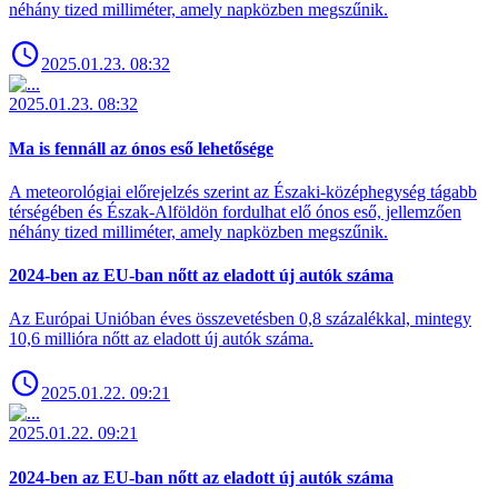
néhány tized milliméter, amely napközben megszűnik.
2025.01.23. 08:32
2025.01.23. 08:32
Ma is fennáll az ónos eső lehetősége
A meteorológiai előrejelzés szerint az Északi-középhegység tágabb
térségében és Észak-Alföldön fordulhat elő ónos eső, jellemzően
néhány tized milliméter, amely napközben megszűnik.
2024-ben az EU-ban nőtt az eladott új autók száma
Az Európai Unióban éves összevetésben 0,8 százalékkal, mintegy
10,6 millióra nőtt az eladott új autók száma.
2025.01.22. 09:21
2025.01.22. 09:21
2024-ben az EU-ban nőtt az eladott új autók száma