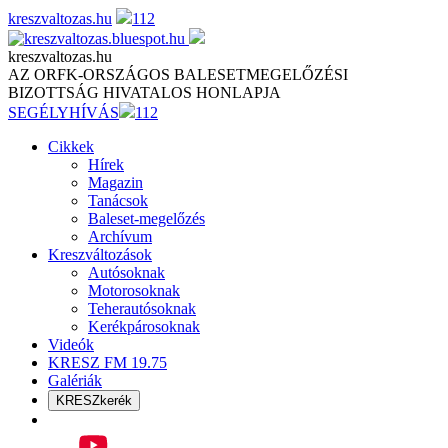
Skip
kreszvaltozas.hu
112
to
content
kreszvaltozas.hu
AZ ORFK-ORSZÁGOS BALESETMEGELŐZÉSI
BIZOTTSÁG HIVATALOS HONLAPJA
SEGÉLYHÍVÁS
112
Cikkek
Hírek
Magazin
Tanácsok
Baleset-megelőzés
Archívum
Kreszváltozások
Autósoknak
Motorosoknak
Teherautósoknak
Kerékpárosoknak
Videók
KRESZ FM 19.75
Galériák
KRESZkerék