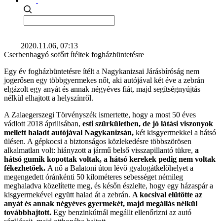
2020.11.06, 07:13
Cserbenhagyó sofőrt ítéltek fogházbüntetésre
Egy év fogházbüntetésre ítélt a Nagykanizsai Járásbíróság nem
jogerősen egy többgyermekes nőt, aki autójával két éve a zebrán
elgázolt egy anyát és annak négyéves fiát, majd segítségnyújtás
nélkül elhajtott a helyszínről.
A Zalaegerszegi Törvényszék ismertette, hogy a most 50 éves
vádlott 2018 áprilisában,
esti szürkületben, de jó látási viszonyok
mellett haladt autójával Nagykanizsán,
két kisgyermekkel a hátsó
ülésen. A gépkocsi a biztonságos közlekedésre többszörösen
alkalmatlan volt: hiányzott a jármű belső visszapillantó tükre,
a
hátsó gumik kopottak voltak, a hátsó kerekek pedig nem voltak
fékezhetőek.
A nő a Balatoni úton lévő gyalogátkelőhelyet a
megengedett óránkénti 50 kilométeres sebességet némileg
meghaladva közelítette meg, és későn észlelte, hogy egy házaspár a
kisgyermekével együtt halad át a zebrán.
A kocsival elütötte az
anyát és annak négyéves gyermekét, majd megállás nélkül
továbbhajtott.
Egy benzinkútnál megállt ellenőrizni az autó