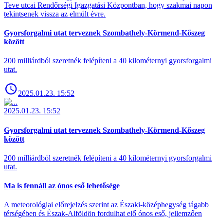
Teve utcai Rendőrségi Igazgatási Központban, hogy szakmai napon
tekintsenek vissza az elmúlt évre.
Gyorsforgalmi utat terveznek Szombathely-Körmend-Kőszeg
között
200 milliárdból szeretnék felépíteni a 40 kilométernyi gyorsforgalmi
utat.
2025.01.23. 15:52
2025.01.23. 15:52
Gyorsforgalmi utat terveznek Szombathely-Körmend-Kőszeg
között
200 milliárdból szeretnék felépíteni a 40 kilométernyi gyorsforgalmi
utat.
Ma is fennáll az ónos eső lehetősége
A meteorológiai előrejelzés szerint az Északi-középhegység tágabb
térségében és Észak-Alföldön fordulhat elő ónos eső, jellemzően