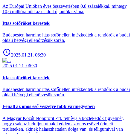
Az Európai Unióban éves összevetésben 0,8 százalékkal, mintegy
10,6 millióra nőtt az eladott új autók száma.
Ittas sofőröket kerestek
Budapesten harminc ittas sofőr ellen intézkedtek a rendőrök a budai
oldali hétvégi ellenőrzésük során.
2025.01.21. 06:30
2025.01.21. 06:30
Ittas sofőröket kerestek
Budapesten harminc ittas sofőr ellen intézkedtek a rendőrök a budai
oldali hétvégi ellenőrzésük során.
Fenáll az ónos eső veszélye több vármegyében
A Magyar Közút Nonprofit Zrt. felhívja a közlekedők figyelmét,
hogy csak az induljon útnak kedden az ónos esővel érintett
területeken, akinek halaszthatatlan dolga van, és téligumival van