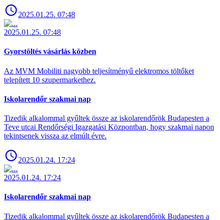
2025.01.25. 07:48
2025.01.25. 07:48
Gyorstöltés vásárlás közben
Az MVM Mobiliti nagyobb teljesítményű elektromos töltőket
telepített 10 szupermarkethez.
Iskolarendőr szakmai nap
Tizedik alkalommal gyűltek össze az iskolarendőrök Budapesten a
Teve utcai Rendőrségi Igazgatási Központban, hogy szakmai napon
tekintsenek vissza az elmúlt évre.
2025.01.24. 17:24
2025.01.24. 17:24
Iskolarendőr szakmai nap
Tizedik alkalommal gyűltek össze az iskolarendőrök Budapesten a