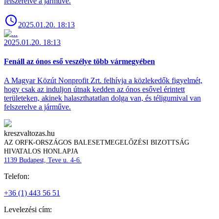
felszerelve a járműve.
2025.01.20. 18:13
2025.01.20. 18:13
Fenáll az ónos eső veszélye több vármegyében
A Magyar Közút Nonprofit Zrt. felhívja a közlekedők figyelmét,
hogy csak az induljon útnak kedden az ónos esővel érintett
területeken, akinek halaszthatatlan dolga van, és téligumival van
felszerelve a járműve.
kreszvaltozas.hu
AZ ORFK-ORSZÁGOS BALESETMEGELŐZÉSI BIZOTTSÁG
HIVATALOS HONLAPJA
1139 Budapest, Teve u. 4-6.
Telefon:
+36 (1) 443 56 51
Levelezési cím: