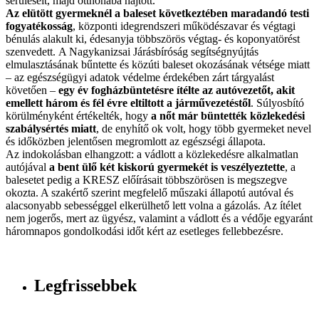
sérüléseit, majd otthonába hajtott.
Az elütött gyermeknél a baleset következtében maradandó testi
fogyatékosság
, központi idegrendszeri működészavar és végtagi
bénulás alakult ki, édesanyja többszörös végtag- és koponyatörést
szenvedett. A Nagykanizsai Járásbíróság segítségnyújtás
elmulasztásának bűntette és közúti baleset okozásának vétsége miatt
– az egészségügyi adatok védelme érdekében zárt tárgyalást
követően –
egy év fogházbüntetésre ítélte az autóvezetőt, akit
emellett három és fél évre eltiltott a járművezetéstől
. Súlyosbító
körülményként értékelték, hogy
a nőt már büntették közlekedési
szabálysértés miatt
, de enyhítő ok volt, hogy több gyermeket nevel
és időközben jelentősen megromlott az egészségi állapota.
Az indokolásban elhangzott: a vádlott a közlekedésre alkalmatlan
autójával
a bent ülő két kiskorú gyermekét is veszélyeztette
, a
balesetet pedig a KRESZ előírásait többszörösen is megszegve
okozta. A szakértő szerint megfelelő műszaki állapotú autóval és
alacsonyabb sebességgel elkerülhető lett volna a gázolás. Az ítélet
nem jogerős, mert az ügyész, valamint a vádlott és a védője egyaránt
háromnapos gondolkodási időt kért az esetleges fellebbezésre.
Legfrissebbek