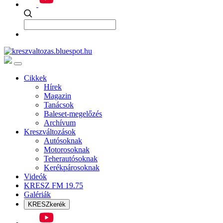
Cikkek
Hírek
Magazin
Tanácsok
Baleset-megelőzés
Archívum
Kreszváltozások
Autósoknak
Motorosoknak
Teherautósoknak
Kerékpárosoknak
Videók
KRESZ FM 19.75
Galériák
KRESZkerék