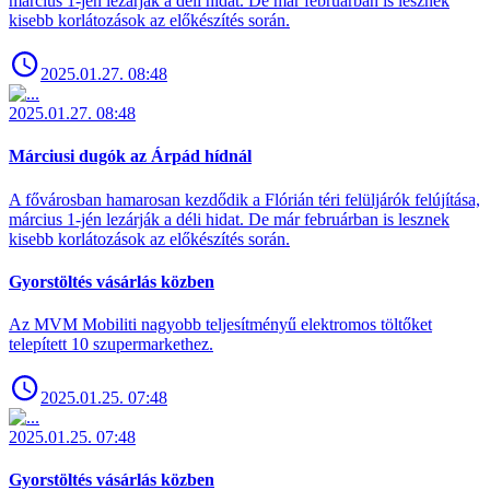
március 1-jén lezárják a déli hidat. De már februárban is lesznek
kisebb korlátozások az előkészítés során.
2025.01.27. 08:48
2025.01.27. 08:48
Márciusi dugók az Árpád hídnál
A fővárosban hamarosan kezdődik a Flórián téri felüljárók felújítása,
március 1-jén lezárják a déli hidat. De már februárban is lesznek
kisebb korlátozások az előkészítés során.
Gyorstöltés vásárlás közben
Az MVM Mobiliti nagyobb teljesítményű elektromos töltőket
telepített 10 szupermarkethez.
2025.01.25. 07:48
2025.01.25. 07:48
Gyorstöltés vásárlás közben