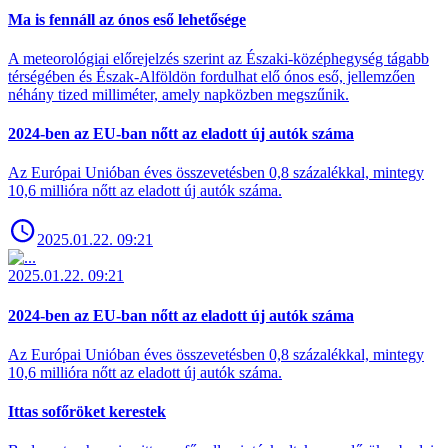
Ma is fennáll az ónos eső lehetősége
A meteorológiai előrejelzés szerint az Északi-középhegység tágabb
térségében és Észak-Alföldön fordulhat elő ónos eső, jellemzően
néhány tized milliméter, amely napközben megszűnik.
2024-ben az EU-ban nőtt az eladott új autók száma
Az Európai Unióban éves összevetésben 0,8 százalékkal, mintegy
10,6 millióra nőtt az eladott új autók száma.
2025.01.22. 09:21
2025.01.22. 09:21
2024-ben az EU-ban nőtt az eladott új autók száma
Az Európai Unióban éves összevetésben 0,8 százalékkal, mintegy
10,6 millióra nőtt az eladott új autók száma.
Ittas sofőröket kerestek