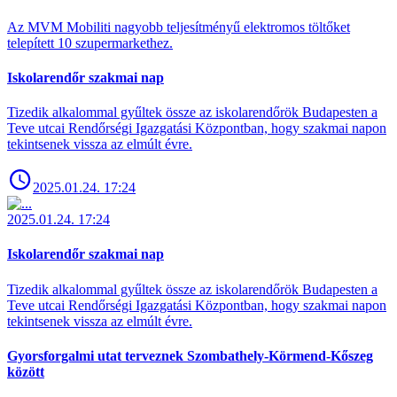
Az MVM Mobiliti nagyobb teljesítményű elektromos töltőket
telepített 10 szupermarkethez.
Iskolarendőr szakmai nap
Tizedik alkalommal gyűltek össze az iskolarendőrök Budapesten a
Teve utcai Rendőrségi Igazgatási Központban, hogy szakmai napon
tekintsenek vissza az elmúlt évre.
2025.01.24. 17:24
2025.01.24. 17:24
Iskolarendőr szakmai nap
Tizedik alkalommal gyűltek össze az iskolarendőrök Budapesten a
Teve utcai Rendőrségi Igazgatási Központban, hogy szakmai napon
tekintsenek vissza az elmúlt évre.
Gyorsforgalmi utat terveznek Szombathely-Körmend-Kőszeg
között