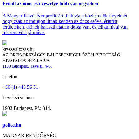
Fenáll az ónos eső veszélye több vármegyében
A Magyar Közút Nonprofit Zrt. felhívja a közlekedők figyelmét,
hogy csak az induljon útnak kedden az ónos esővel érintett
területeken, akinek halaszthatatlan dolga van, és téligumival van
felszerelve a járműve.
kreszvaltozas.hu
AZ ORFK-ORSZÁGOS BALESETMEGELŐZÉSI BIZOTTSÁG
HIVATALOS HONLAPJA
1139 Budapest, Teve u. 4-6.
Telefon:
+36 (1) 443 56 51
Levelezési cím:
1903 Budapest, Pf.: 314.
police.hu
MAGYAR RENDŐRSÉG