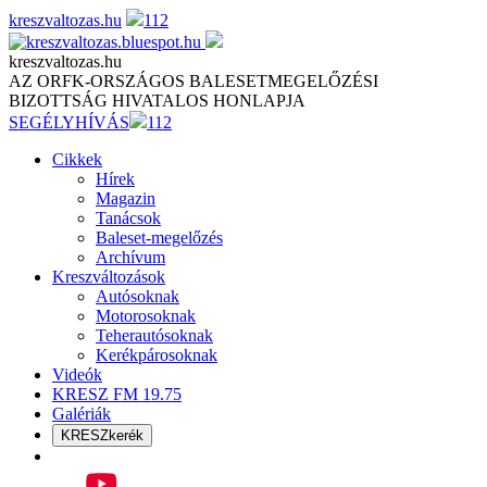
Skip
kreszvaltozas.hu
112
to
content
kreszvaltozas.hu
AZ ORFK-ORSZÁGOS BALESETMEGELŐZÉSI
BIZOTTSÁG HIVATALOS HONLAPJA
SEGÉLYHÍVÁS
112
Cikkek
Hírek
Magazin
Tanácsok
Baleset-megelőzés
Archívum
Kreszváltozások
Autósoknak
Motorosoknak
Teherautósoknak
Kerékpárosoknak
Videók
KRESZ FM 19.75
Galériák
KRESZkerék