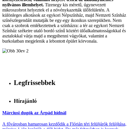
nyilvános illemhelyet.
Tizenegy kis méretű, úgynevezett
mikroszobrot helyeztek el a növénykazetták ülőfelületén. A
különleges alkotások az egykori Népszínház, majd Nemzeti Színház
színészlegendáit mutatják be egy-egy ikonikus szerepükben. Nem
csak a szobrok emlékeztetnek a színházra: a tér az egykori Nemzeti
Színház székeire utaló bordó színű köztéri ülőalkalmatosságokkal és
asztalokkal várja majd a megpihenni vágyókat, valamint a
burkolatban megjelenik a lebontott épület körvonala.
Legfrissebbek
Hírajánló
Márciusi dugók az Árpád hídnál
A fővárosban hamarosan kezdődik a Flórián téri felüljárók felújítása,