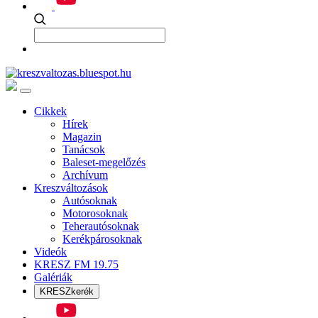
Cikkek
Hírek
Magazin
Tanácsok
Baleset-megelőzés
Archívum
Kreszváltozások
Autósoknak
Motorosoknak
Teherautósoknak
Kerékpárosoknak
Videók
KRESZ FM 19.75
Galériák
KRESZkerék