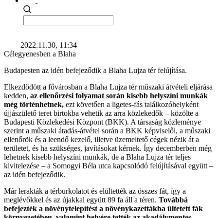
2022.11.30, 11:34
Célegyenesben a Blaha
Budapesten az idén befejeződik a Blaha Lujza tér felújítása.
Elkezdődött a fővárosban a Blaha Lujza tér műszaki átvételi eljárása
kedden,
az ellenőrzési folyamat során kisebb helyszíni munkák
még történhetnek,
ezt követően a ligetes-fás találkozóhelyként
újjászülető teret birtokba vehetik az arra közlekedők – közölte a
Budapesti Közlekedési Központ (BKK). A társaság közleménye
szerint a műszaki átadás-átvétel során a BKK képviselői, a műszaki
ellenőrök és a leendő kezelő, illetve üzemeltető cégek nézik át a
területet, és ha szükséges, javításokat kérnek. Így decemberben még
lehetnek kisebb helyszíni munkák, de a Blaha Lujza tér teljes
kivitelezése – a Somogyi Béla utca kapcsolódó felújításával együtt –
az idén befejeződik.
Már lerakták a térburkolatot és elültették az összes fát, így a
meglévőkkel és az újakkal együtt 89 fa áll a téren.
Továbbá
befejezték a növénytelepítést a növénykazettákba ültetett fák
környezetében, valamint helyére tették az akadálymentes