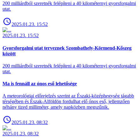
200 milliárdból szeretnék felépíteni a 40 kilométernyi gyorsforgalmi
utat.
2025.01.23. 15:52
2025.01.23. 15:52
Gyorsforgalmi utat terveznek Szombathely-Körmend-Kőszeg
között
200 milliárdból szeretnék felépíteni a 40 kilométernyi gyorsforgalmi
utat.
Ma is fennáll az ónos eső lehetősége
A meteorológiai előrejelzés szerint az Északi-középhegység tágabb
térségében és Észak-Alföldön fordulhat elő ónos eső, jellemzően
néhány tized milliméter, amely napközben megszűnik.
2025.01.23. 08:32
2025.01.23. 08:32