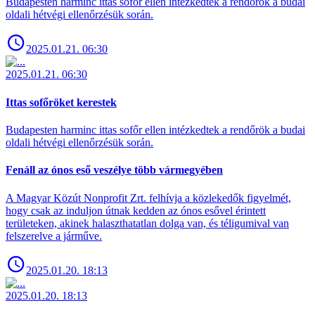
Budapesten harminc ittas sofőr ellen intézkedtek a rendőrök a budai
oldali hétvégi ellenőrzésük során.
2025.01.21. 06:30
2025.01.21. 06:30
Ittas sofőröket kerestek
Budapesten harminc ittas sofőr ellen intézkedtek a rendőrök a budai
oldali hétvégi ellenőrzésük során.
Fenáll az ónos eső veszélye több vármegyében
A Magyar Közút Nonprofit Zrt. felhívja a közlekedők figyelmét,
hogy csak az induljon útnak kedden az ónos esővel érintett
területeken, akinek halaszthatatlan dolga van, és téligumival van
felszerelve a járműve.
2025.01.20. 18:13
2025.01.20. 18:13