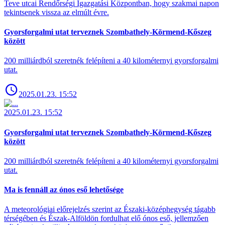
Teve utcai Rendőrségi Igazgatási Központban, hogy szakmai napon
tekintsenek vissza az elmúlt évre.
Gyorsforgalmi utat terveznek Szombathely-Körmend-Kőszeg
között
200 milliárdból szeretnék felépíteni a 40 kilométernyi gyorsforgalmi
utat.
2025.01.23. 15:52
2025.01.23. 15:52
Gyorsforgalmi utat terveznek Szombathely-Körmend-Kőszeg
között
200 milliárdból szeretnék felépíteni a 40 kilométernyi gyorsforgalmi
utat.
Ma is fennáll az ónos eső lehetősége
A meteorológiai előrejelzés szerint az Északi-középhegység tágabb
térségében és Észak-Alföldön fordulhat elő ónos eső, jellemzően