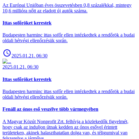
Az Európai Unióban éves összevetésben 0,8 százalékkal, mintegy
10,6 millióra nőtt az eladott új autók száma.
Ittas sofőröket kerestek
Budapesten harminc ittas sofőr ellen intézkedtek a rendőrök a budai
oldali hétvégi ellenőrzésük során.
2025.01.21. 06:30
2025.01.21. 06:30
Ittas sofőröket kerestek
Budapesten harminc ittas sofőr ellen intézkedtek a rendőrök a budai
oldali hétvégi ellenőrzésük során.
Fenáll az ónos eső veszélye több vármegyében
A Magyar Közút Nonprofit Zrt. felhívja a közlekedők figyelmét,
hogy csak az induljon útnak kedden az ónos esővel érintett
területeken, akinek halaszthatatlan dolga van, és téligumival van
felszerelve a járműve.