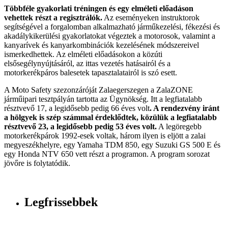
Többféle gyakorlati tréningen és egy elméleti előadáson
vehettek részt a regisztrálók.
Az eseményeken instruktorok
segítségével a forgalomban alkalmazható járműkezelési, fékezési és
akadálykikerülési gyakorlatokat végeztek a motorosok, valamint a
kanyarívek és kanyarkombinációk kezelésének módszereivel
ismerkedhettek. Az elméleti előadásokon a közúti
elsősegélynyújtásáról, az ittas vezetés hatásairól és a
motorkerékpáros balesetek tapasztalatairól is szó esett.
A Moto Safety szezonzáróját Zalaegerszegen a ZalaZONE
járműipari tesztpályán tartotta az Ügynökség. Itt a legfiatalabb
résztvevő 17, a legidősebb pedig 66 éves volt
. A rendezvény iránt
a hölgyek is szép számmal érdeklődtek, közülük a legfiatalabb
résztvevő 23, a legidősebb pedig 53 éves volt.
A legöregebb
motorkerékpárok 1992-esek voltak, három ilyen is eljött a zalai
megyeszékhelyre, egy Yamaha TDM 850, egy Suzuki GS 500 E és
egy Honda NTV 650 vett részt a programon. A program sorozat
jövőre is folytatódik.
Legfrissebbek