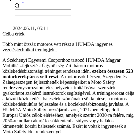
2024.06.11, 05:11
Célba értek
Több mint ötszáz motoros vett részt a HUMDA ingyenes
vezetéstechnikai tréningjein.
A Széchenyi Egyetemi Csoporthoz tartozó HUMDA Magyar
Mobilitás-fejlesztési Ügynökség Zrt. három motoros
közlekedésbiztonsági tréninget rendezett idén,
ezeken összesen 523
motorkerékpáros vett részt.
A motorosok Pécsen, Szegeden és
Zalaegerszegen fejleszthették képességeiket a Moto Safety
rendezvénysorozaton, éles helyzetek imitálásával szereztek
gyakorlatot szakértő instruktorok segítségével. A tréningsorozat célja
a közúti közlekedési balesetek számának csökkentése, a motoros
közlekedéskultúra fejlesztése és a közlekedésbiztonság javítása. A
HUMDA Moto Safety hozzájárul azon, 2021-ben elfogadott
Európai Uniós célok eléréséhez, amelyek szerint 2030-ra felére, míg
2050-re nullára akarják csökkenteni a súlyos vagy halálos
kimenetelű közúti balesetek számát. Ezért is voltak ingyenesek a
Moto Safety idei rendezvényei.