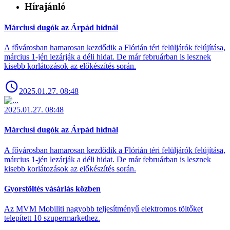
Hírajánló
Márciusi dugók az Árpád hídnál
A fővárosban hamarosan kezdődik a Flórián téri felüljárók felújítása,
március 1-jén lezárják a déli hidat. De már februárban is lesznek
kisebb korlátozások az előkészítés során.
2025.01.27. 08:48
2025.01.27. 08:48
Márciusi dugók az Árpád hídnál
A fővárosban hamarosan kezdődik a Flórián téri felüljárók felújítása,
március 1-jén lezárják a déli hidat. De már februárban is lesznek
kisebb korlátozások az előkészítés során.
Gyorstöltés vásárlás közben
Az MVM Mobiliti nagyobb teljesítményű elektromos töltőket
telepített 10 szupermarkethez.