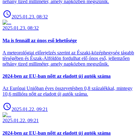
néhány tized milliméter, amely napközben megszűnik.
2025.01.23. 08:32
2025.01.23. 08:32
Ma is fennáll az ónos eső lehetősége
A meteorológiai előrejelzés szerint az Északi-középhegység tágabb
térségében és Észak-Alföldön fordulhat elő ónos eső, jellemzően
néhány tized milliméter, amely napközben megszűnik.
2024-ben az EU-ban nőtt az eladott új autók száma
Az Európai Unióban éves összevetésben 0,8 százalékkal, mintegy
10,6 millióra nőtt az eladott új autók száma.
2025.01.22. 09:21
2025.01.22. 09:21
2024-ben az EU-ban nőtt az eladott új autók száma