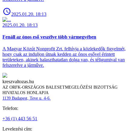
2025.01.20. 18:13
2025.01.20. 18:13
Fenáll az ónos eső veszélye több vármegyében
A Magyar Közút Nonprofit Zrt. felhívja a közlekedők figyelmét,
hogy csak az induljon útnak kedden az ónos esővel érintett
területeken, akinek halaszthatatlan dolga van, és téligumival van
felszerelve a járműve.
kreszvaltozas.hu
AZ ORFK-ORSZÁGOS BALESETMEGELŐZÉSI BIZOTTSÁG
HIVATALOS HONLAPJA
1139 Budapest, Teve u. 4-6.
Telefon:
+36 (1) 443 56 51
Levelezési cím: