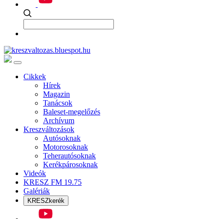
Cikkek
Hírek
Magazin
Tanácsok
Baleset-megelőzés
Archívum
Kreszváltozások
Autósoknak
Motorosoknak
Teherautósoknak
Kerékpárosoknak
Videók
KRESZ FM 19.75
Galériák
KRESZkerék