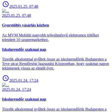
2025.01.25. 07:48
2025.01.25. 07:48
Gyorstöltés vásárlás közben
Az MVM Mobiliti nagyobb teljesítményű elektromos töltőket
telepített 10 szupermarkethez.
Iskolarendőr szakmai nap
Tizedik alkalommal gyűltek össze az iskolarendőrök Budapesten a
Teve utcai Rendőrségi Igazgatási Központban, hogy szakmai napon
tekintsenek vissza az elmúlt évre.
2025.01.24. 17:24
2025.01.24. 17:24
Iskolarendőr szakmai nap
Tizedik alkalommal gyűltek össze az iskolarendőrök Budapesten a