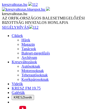
Skip
kreszvaltozas.hu
112
to
content
kreszvaltozas.hu
AZ ORFK-ORSZÁGOS BALESETMEGELŐZÉSI
BIZOTTSÁG HIVATALOS HONLAPJA
SEGÉLYHÍVÁS
112
Cikkek
Hírek
Magazin
Tanácsok
Baleset-megelőzés
Archívum
Kreszváltozások
Autósoknak
Motorosoknak
Teherautósoknak
Kerékpárosoknak
Videók
KRESZ FM 19.75
Galériák
KRESZkerék