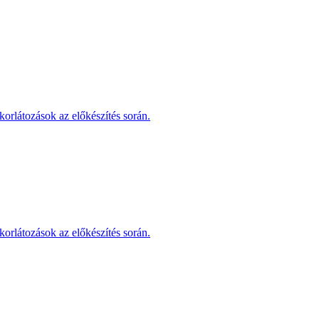
korlátozások az előkészítés során.
korlátozások az előkészítés során.