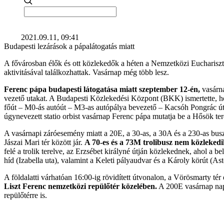
2021.09.11, 09:41
Budapesti lezárások a pápalátogatás miatt
A fővárosban élők és ott közlekedők a héten a Nemzetközi Euchariszt
aktivitásával találkozhattak. Vasárnap még több lesz.
Ferenc pápa budapesti látogatása miatt szeptember 12-én,
vasárna
vezető utakat. A Budapesti Közlekedési Központ (BKK) ismertette, 
főút – M0-ás autóút – M3-as autópálya bevezető – Kacsóh Pongrác úti 
úgynevezett statio orbist vasárnap Ferenc pápa mutatja be a Hősök ter
A vasárnapi záróesemény miatt a 20E, a 30-as, a 30A és a 230-as buszo
Jászai Mari tér között jár.
A 70-es és a 73M trolibusz nem közlekedi
felé a trolik terelve, az Erzsébet királyné útján közlekednek, ahol a b
híd (Izabella uta), valamint a Keleti pályaudvar és a Károly körút (As
A földalatti várhatóan 16:00-ig rövidített útvonalon, a Vörösmarty té
Liszt Ferenc nemzetközi repülőtér közelében.
A 200E vasárnap napk
repülőtérre is.