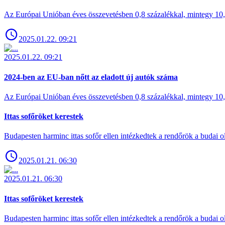
Az Európai Unióban éves összevetésben 0,8 százalékkal, mintegy 10,6 
2025.01.22. 09:21
2025.01.22. 09:21
2024-ben az EU-ban nőtt az eladott új autók száma
Az Európai Unióban éves összevetésben 0,8 százalékkal, mintegy 10,6 
Ittas sofőröket kerestek
Budapesten harminc ittas sofőr ellen intézkedtek a rendőrök a budai ol
2025.01.21. 06:30
2025.01.21. 06:30
Ittas sofőröket kerestek
Budapesten harminc ittas sofőr ellen intézkedtek a rendőrök a budai ol