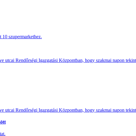
tt 10 szupermarkethez.
e utcai Rendőrségi Igazgatási Központban, hogy szakmai napon tekints
e utcai Rendőrségi Igazgatási Központban, hogy szakmai napon tekints
ött
at.