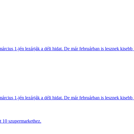
március 1-jén lezárják a déli hidat. De már februárban is lesznek kisebb 
március 1-jén lezárják a déli hidat. De már februárban is lesznek kisebb 
tt 10 szupermarkethez.