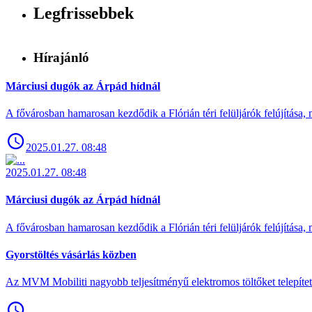
Legfrissebbek
Hírajánló
Márciusi dugók az Árpád hídnál
A fővárosban hamarosan kezdődik a Flórián téri felüljárók felújítása, 
2025.01.27. 08:48
2025.01.27. 08:48
Márciusi dugók az Árpád hídnál
A fővárosban hamarosan kezdődik a Flórián téri felüljárók felújítása, 
Gyorstöltés vásárlás közben
Az MVM Mobiliti nagyobb teljesítményű elektromos töltőket telepíte