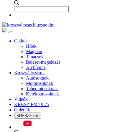
Cikkek
Hírek
Magazin
Tanácsok
Baleset-megelőzés
Archívum
Kreszváltozások
Autósoknak
Motorosoknak
Teherautósoknak
Kerékpárosoknak
Videók
KRESZ FM 19.75
Galériák
KRESZkerék