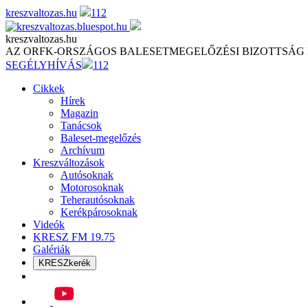
Skip
kreszvaltozas.hu
112
to
content
kreszvaltozas.hu
AZ ORFK-ORSZÁGOS BALESETMEGELŐZÉSI BIZOTTSÁG
SEGÉLYHÍVÁS
112
Cikkek
Hírek
Magazin
Tanácsok
Baleset-megelőzés
Archívum
Kreszváltozások
Autósoknak
Motorosoknak
Teherautósoknak
Kerékpárosoknak
Videók
KRESZ FM 19.75
Galériák
KRESZkerék