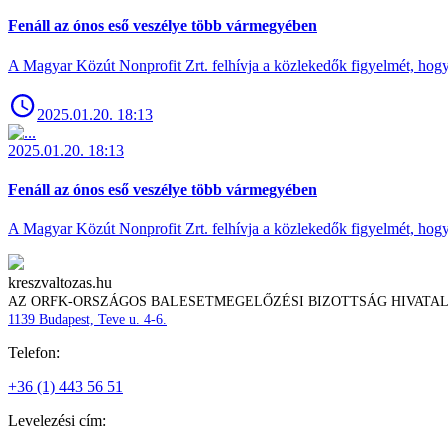
Fenáll az ónos eső veszélye több vármegyében
A Magyar Közút Nonprofit Zrt. felhívja a közlekedők figyelmét, hogy c
2025.01.20. 18:13
2025.01.20. 18:13
Fenáll az ónos eső veszélye több vármegyében
A Magyar Közút Nonprofit Zrt. felhívja a közlekedők figyelmét, hogy c
kreszvaltozas.hu
AZ ORFK-ORSZÁGOS BALESETMEGELŐZÉSI BIZOTTSÁG HIVATA
1139 Budapest, Teve u. 4-6.
Telefon:
+36 (1) 443 56 51
Levelezési cím: