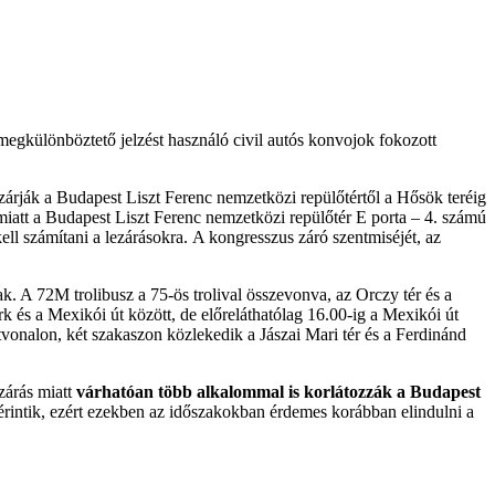
egkülönböztető jelzést használó civil autós konvojok fokozott
ezárják a Budapest Liszt Ferenc nemzetközi repülőtértől a Hősök teréig
tt a Budapest Liszt Ferenc nemzetközi repülőtér E porta – 4. számú
ll számítani a lezárásokra. A kongresszus záró szentmiséjét, az
k. A 72M trolibusz a 75-ös trolival összevonva, az Orczy tér és a
k és a Mexikói út között, de előreláthatólag 16.00-ig a Mexikói út
 útvonalon, két szakaszon közlekedik a Jászai Mari tér és a Ferdinánd
zárás miatt
várhatóan több alkalommal is korlátozzák a Budapest
rintik, ezért ezekben az időszakokban érdemes korábban elindulni a