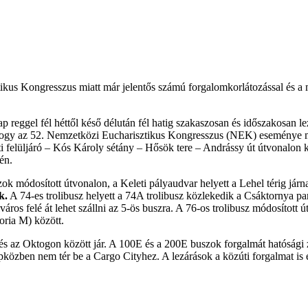
ikus Kongresszus miatt már jelentős számú forgalomkorlátozással és a m
p reggel fél héttől késő délután fél hatig szakaszosan és időszakosan l
hogy az 52. Nemzetközi Eucharisztikus Kongresszus (NEK) eseménye mia
felüljáró – Kós Károly sétány – Hősök tere – Andrássy út útvonalon ke
én.
k módosított útvonalon, a Keleti pályaudvar helyett a Lehel térig járna
k.
A 74-es trolibusz helyett a 74A trolibusz közlekedik a Csáktornya par
elváros felé át lehet szállni az 5-ös buszra. A 76-os trolibusz módosított
toria M) között.
r és az Oktogon között jár. A 100E és a 200E buszok forgalmát hatósági 
özben nem tér be a Cargo Cityhez. A lezárások a közúti forgalmat is é