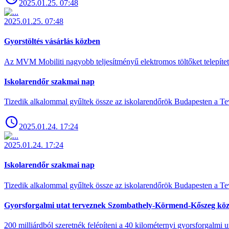
2025.01.25. 07:48
2025.01.25. 07:48
Gyorstöltés vásárlás közben
Az MVM Mobiliti nagyobb teljesítményű elektromos töltőket telepíte
Iskolarendőr szakmai nap
Tizedik alkalommal gyűltek össze az iskolarendőrök Budapesten a Tev
2025.01.24. 17:24
2025.01.24. 17:24
Iskolarendőr szakmai nap
Tizedik alkalommal gyűltek össze az iskolarendőrök Budapesten a Tev
Gyorsforgalmi utat terveznek Szombathely-Körmend-Kőszeg köz
200 milliárdból szeretnék felépíteni a 40 kilométernyi gyorsforgalmi ut