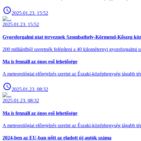
2025.01.23. 15:52
2025.01.23. 15:52
Gyorsforgalmi utat terveznek Szombathely-Körmend-Kőszeg köz
200 milliárdból szeretnék felépíteni a 40 kilométernyi gyorsforgalmi ut
Ma is fennáll az ónos eső lehetősége
A meteorológiai előrejelzés szerint az Északi-középhegység tágabb t
2025.01.23. 08:32
2025.01.23. 08:32
Ma is fennáll az ónos eső lehetősége
A meteorológiai előrejelzés szerint az Északi-középhegység tágabb t
2024-ben az EU-ban nőtt az eladott új autók száma