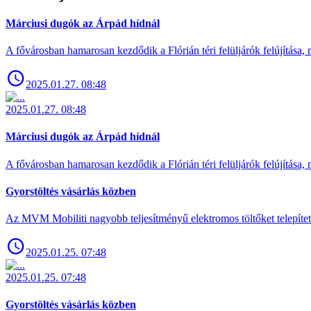
Márciusi dugók az Árpád hídnál
A fővárosban hamarosan kezdődik a Flórián téri felüljárók felújítása, 
2025.01.27. 08:48
2025.01.27. 08:48
Márciusi dugók az Árpád hídnál
A fővárosban hamarosan kezdődik a Flórián téri felüljárók felújítása, 
Gyorstöltés vásárlás közben
Az MVM Mobiliti nagyobb teljesítményű elektromos töltőket telepíte
2025.01.25. 07:48
2025.01.25. 07:48
Gyorstöltés vásárlás közben