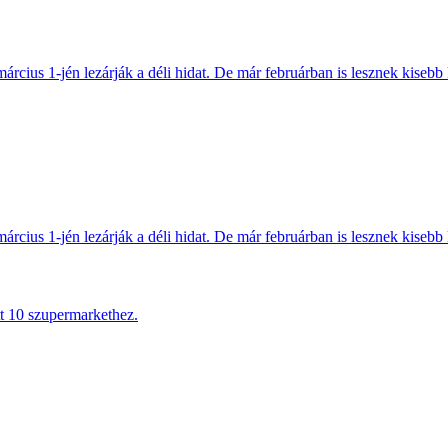
március 1-jén lezárják a déli hidat. De már februárban is lesznek kisebb 
március 1-jén lezárják a déli hidat. De már februárban is lesznek kisebb 
tt 10 szupermarkethez.