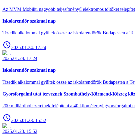
Az MVM Mobiliti nagyobb teljesítményű elektromos töltőket telepíte
Iskolarendőr szakmai nap
Tizedik alkalommal gyűltek össze az iskolarendőrök Budapesten a Tev
2025.01.24. 17:24
2025.01.24. 17:24
Iskolarendőr szakmai nap
Tizedik alkalommal gyűltek össze az iskolarendőrök Budapesten a Tev
Gyorsforgalmi utat terveznek Szombathely-Körmend-Kőszeg köz
200 milliárdból szeretnék felépíteni a 40 kilométernyi gyorsforgalmi ut
2025.01.23. 15:52
2025.01.23. 15:52