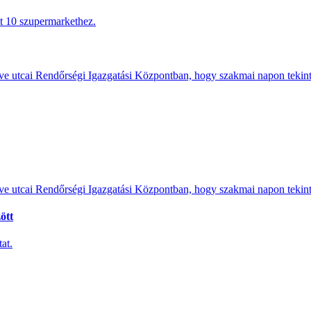
tt 10 szupermarkethez.
e utcai Rendőrségi Igazgatási Központban, hogy szakmai napon tekints
e utcai Rendőrségi Igazgatási Központban, hogy szakmai napon tekints
ött
at.