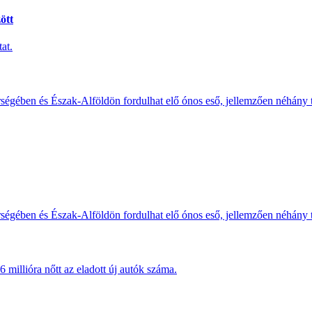
ött
at.
érségében és Észak-Alföldön fordulhat elő ónos eső, jellemzően néhány
érségében és Észak-Alföldön fordulhat elő ónos eső, jellemzően néhány
millióra nőtt az eladott új autók száma.