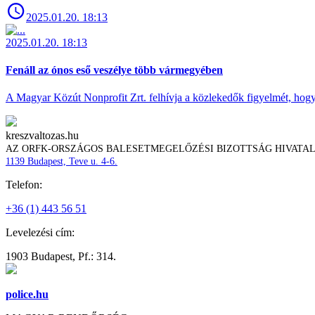
2025.01.20. 18:13
2025.01.20. 18:13
Fenáll az ónos eső veszélye több vármegyében
A Magyar Közút Nonprofit Zrt. felhívja a közlekedők figyelmét, hogy c
kreszvaltozas.hu
AZ ORFK-ORSZÁGOS BALESETMEGELŐZÉSI BIZOTTSÁG HIVATA
1139 Budapest, Teve u. 4-6.
Telefon:
+36 (1) 443 56 51
Levelezési cím:
1903 Budapest, Pf.: 314.
police.hu