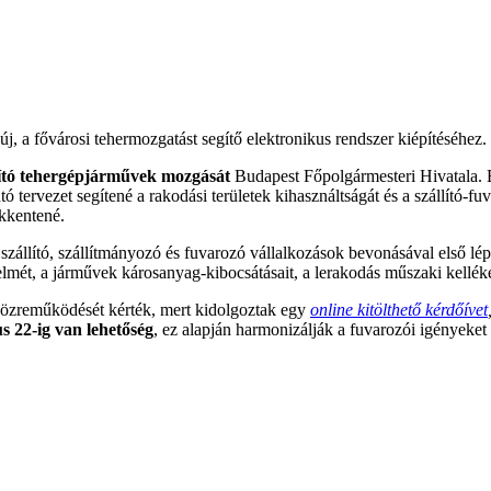
j, a fővárosi tehermozgatást segítő elektronikus rendszer kiépítéséhez.
llító tehergépjárművek mozgását
Budapest Főpolgármesteri Hivatala. E
ervezet segítené a rakodási területek kihasználtságát és a szállító-fuv
ökkentené.
zállító, szállítmányozó és fuvarozó vállalkozások bevonásával első lép
delmét, a járművek károsanyag-kibocsátásait, a lerakodás műszaki kelléke
zreműködését kérték, mert kidolgoztak egy
online kitölthető kérdőívet
s 22-ig van lehetőség
, ez alapján harmonizálják a fuvarozói igényeket 