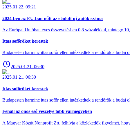
2025.01.22. 09:21
2024-ben az EU-ban nőtt az eladott új autók száma
Az Európai Unióban éves összevetésben 0,8 százalékkal, mintegy 10,6 
Ittas sofőröket kerestek
Budapesten harminc ittas sofőr ellen intézkedtek a rendőrök a budai ol
2025.01.21. 06:30
2025.01.21. 06:30
Ittas sofőröket kerestek
Budapesten harminc ittas sofőr ellen intézkedtek a rendőrök a budai ol
Fenáll az ónos eső veszélye több vármegyében
A Magyar Közút Nonprofit Zrt. felhívja a közlekedők figyelmét, hogy c