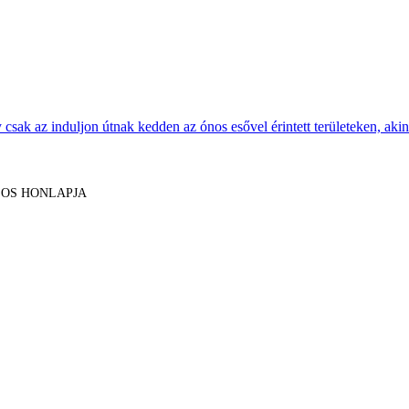
sak az induljon útnak kedden az ónos esővel érintett területeken, akine
LOS HONLAPJA