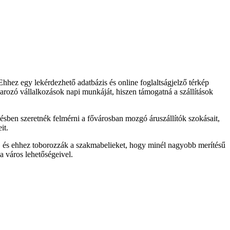
hhez egy lekérdezhető adatbázis és online foglaltságjelző térkép
arozó vállalkozások napi munkáját, hiszen támogatná a szállítások
ésben szeretnék felmérni a fővárosban mozgó áruszállítók szokásait,
it.
,
és ehhez toborozzák a szakmabelieket, hogy minél nagyobb merítésű
a város lehetőségeivel.