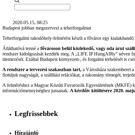
2020.05.15, 08:25
Budapest jobban megszervezi a teherforgalmat
Teherforgalmi rakodóhely-felmérést készít a főváros egy kialakítandó ú
Átláthatóvá tenné a
fővároson belül közlekedő, vagy oda árut szá
rendszer kidolgozását kezdték meg. A „LIFE IP HungAIRy” néven futó t
ütemezését. Ezáltal Budapest környezeti-, és forgalmi terhelését is cs
A rendszer a tervezési szakaszban tart,
a Városháza szakemberei a s
flottájuk nagyságát, a szállítási relációkat, a rakomány tömegét, terje
A felméréshez a Magyar Közúti Fuvarozók Egyesületének (MKFE) kö
információmennyiséghez jussanak.
A kérdőív kitöltésére 2020. máju
Legfrissebbek
Hírajánló