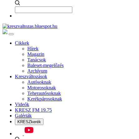
Cikkek
Hírek
Magazin
Tanácsok
Baleset-megelőzés
Archívum
Kreszváltozások
Autósoknak
Motorosoknak
Teherautósoknak
Kerékpárosoknak
Videók
KRESZ FM 19.75
Galériák
KRESZkerék