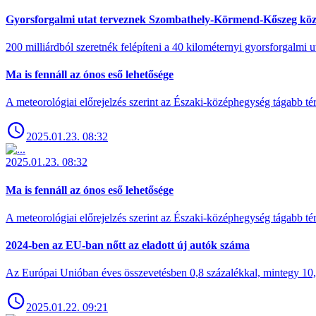
Gyorsforgalmi utat terveznek Szombathely-Körmend-Kőszeg köz
200 milliárdból szeretnék felépíteni a 40 kilométernyi gyorsforgalmi ut
Ma is fennáll az ónos eső lehetősége
A meteorológiai előrejelzés szerint az Északi-középhegység tágabb t
2025.01.23. 08:32
2025.01.23. 08:32
Ma is fennáll az ónos eső lehetősége
A meteorológiai előrejelzés szerint az Északi-középhegység tágabb t
2024-ben az EU-ban nőtt az eladott új autók száma
Az Európai Unióban éves összevetésben 0,8 százalékkal, mintegy 10,6 
2025.01.22. 09:21