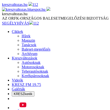
Skip
kreszvaltozas.hu
112
to
content
kreszvaltozas.hu
AZ ORFK-ORSZÁGOS BALESETMEGELŐZÉSI BIZOTTSÁG
SEGÉLYHÍVÁS
112
Cikkek
Hírek
Magazin
Tanácsok
Baleset-megelőzés
Archívum
Kreszváltozások
Autósoknak
Motorosoknak
Teherautósoknak
Kerékpárosoknak
Videók
KRESZ FM 19.75
Galériák
KRESZkerék