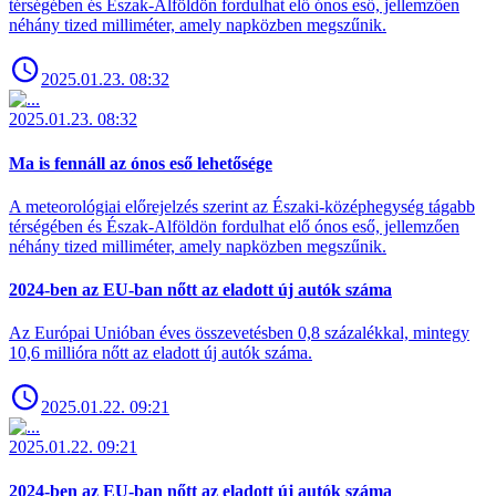
térségében és Észak-Alföldön fordulhat elő ónos eső, jellemzően
néhány tized milliméter, amely napközben megszűnik.
2025.01.23. 08:32
2025.01.23. 08:32
Ma is fennáll az ónos eső lehetősége
A meteorológiai előrejelzés szerint az Északi-középhegység tágabb
térségében és Észak-Alföldön fordulhat elő ónos eső, jellemzően
néhány tized milliméter, amely napközben megszűnik.
2024-ben az EU-ban nőtt az eladott új autók száma
Az Európai Unióban éves összevetésben 0,8 százalékkal, mintegy
10,6 millióra nőtt az eladott új autók száma.
2025.01.22. 09:21
2025.01.22. 09:21
2024-ben az EU-ban nőtt az eladott új autók száma