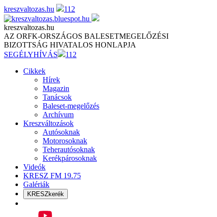
Skip
kreszvaltozas.hu
112
to
content
kreszvaltozas.hu
AZ ORFK-ORSZÁGOS BALESETMEGELŐZÉSI
BIZOTTSÁG HIVATALOS HONLAPJA
SEGÉLYHÍVÁS
112
Cikkek
Hírek
Magazin
Tanácsok
Baleset-megelőzés
Archívum
Kreszváltozások
Autósoknak
Motorosoknak
Teherautósoknak
Kerékpárosoknak
Videók
KRESZ FM 19.75
Galériák
KRESZkerék