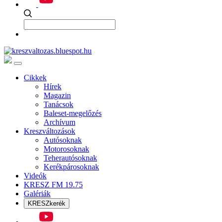
Cikkek
Hírek
Magazin
Tanácsok
Baleset-megelőzés
Archívum
Kreszváltozások
Autósoknak
Motorosoknak
Teherautósoknak
Kerékpárosoknak
Videók
KRESZ FM 19.75
Galériák
KRESZkerék