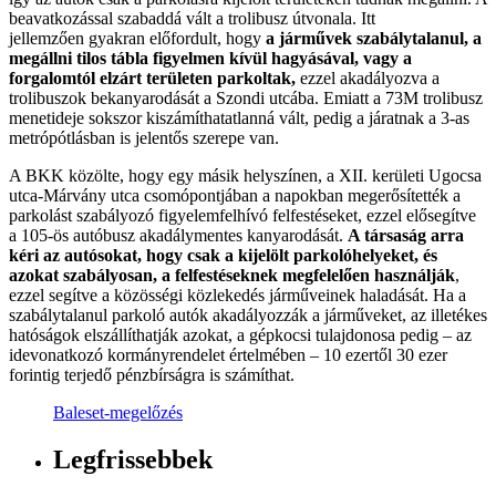
beavatkozással szabaddá vált a trolibusz útvonala. Itt
jellemzően gyakran előfordult, hogy
a járművek szabálytalanul, a
megállni tilos tábla figyelmen kívül hagyásával, vagy a
forgalomtól elzárt területen parkoltak,
ezzel akadályozva a
trolibuszok bekanyarodását a Szondi utcába. Emiatt a 73M trolibusz
menetideje sokszor kiszámíthatatlanná vált, pedig a járatnak a 3-as
metrópótlásban is jelentős szerepe van.
A BKK közölte, hogy egy másik helyszínen, a XII. kerületi Ugocsa
utca-Márvány utca csomópontjában a napokban megerősítették a
parkolást szabályozó figyelemfelhívó felfestéseket, ezzel elősegítve
a 105-ös autóbusz akadálymentes kanyarodását.
A társaság arra
kéri az autósokat, hogy csak a kijelölt parkolóhelyeket, és
azokat szabályosan, a felfestéseknek megfelelően használják
,
ezzel segítve a közösségi közlekedés járműveinek haladását. Ha a
szabálytalanul parkoló autók akadályozzák a járműveket, az illetékes
hatóságok elszállíthatják azokat, a gépkocsi tulajdonosa pedig – az
idevonatkozó kormányrendelet értelmében – 10 ezertől 30 ezer
forintig terjedő pénzbírságra is számíthat.
Baleset-megelőzés
Legfrissebbek