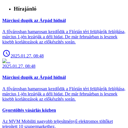
Hírajánló
Márciusi dugók az Árpád hídnál
A fővárosban hamarosan kezdődik a Flórián téri felüljárók felújítása,
március 1-jén lezárják a déli hidat. De már februárban is lesznek
kisebb korlátozások az előkészítés során.
2025.01.27. 08:48
2025.01.27. 08:48
Márciusi dugók az Árpád hídnál
A fővárosban hamarosan kezdődik a Flórián téri felüljárók felújítása,
március 1-jén lezárják a déli hidat. De már februárban is lesznek
kisebb korlátozások az előkészítés során.
Gyorstöltés vásárlás közben
Az MVM Mobiliti nagyobb teljesítményű elektromos töltőket
telepített 10 szupermarkethez.