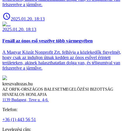
felszerelve a járműve.
2025.01.20. 18:13
2025.01.20. 18:13
Fenáll az ónos eső veszélye több vármegyében
A Magyar Közút Nonprofit Zrt. felhívja a közlekedők figyelmét,
hogy csak az induljon útnak kedden az ónos esővel érintett
területeken, akinek halaszthatatlan dolga van, és téligumival van
felszerelve a járműve.
kreszvaltozas.hu
AZ ORFK-ORSZÁGOS BALESETMEGELŐZÉSI BIZOTTSÁG
HIVATALOS HONLAPJA
1139 Budapest, Teve u. 4-6.
Telefon:
+36 (1) 443 56 51
Levelezési cím: