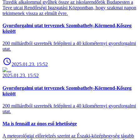
Tizedik alkalommal gyűltek össze az iskolarendőrök Budapesten a
Teve utcai Rendőrségi Igazgatási Központban, hogy szakmai napon
tekintsenek vissza az elmúlt évre.
Gyorsforgalmi utat terveznek Szombathely-Körmend-Kőszeg
között
200 milliárdból szeretnék felépíteni a 40 kilométernyi gyorsforgalmi
utat.
2025.01.23. 15:52
2025.01.23. 15:52
Gyorsforgalmi utat terveznek Szombathely-Körmend-Kőszeg
között
200 milliárdból szeretnék felépíteni a 40 kilométernyi gyorsforgalmi
utat.
Ma is fennáll az ónos eső lehetősége
A meteorológiai előrejelzés szerint az Északi-középhegység tágabb