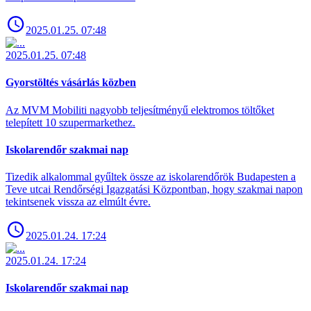
2025.01.25. 07:48
2025.01.25. 07:48
Gyorstöltés vásárlás közben
Az MVM Mobiliti nagyobb teljesítményű elektromos töltőket
telepített 10 szupermarkethez.
Iskolarendőr szakmai nap
Tizedik alkalommal gyűltek össze az iskolarendőrök Budapesten a
Teve utcai Rendőrségi Igazgatási Központban, hogy szakmai napon
tekintsenek vissza az elmúlt évre.
2025.01.24. 17:24
2025.01.24. 17:24
Iskolarendőr szakmai nap