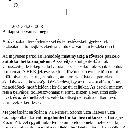
2021.04.27, 06:31
Budapest belvárosa megtelt
A fővárosban terelőelemekkel és felfestésekkel igyekeznek
biztosítani a tömegközlekedési járatok zavartalan közlekedését.
Az ingyenes parkolási lehetőség miatt
nyakig a főváros parkoló
autókkal hétköznapokon.
A szabálytalanul parkoló autók
városszerte, de főképp a belvárosi útszakaszokon okoznak jelentős
problémát. A BKK jelzése szerint a fővárosban évente több mint
2000 olyan esetet regisztrálnak, amikor szabálytalan parkolás
akadályozza a közösségi közlekedést, így az utasokat abban, hogy a
menetidőnek megfelelően elérjék az úti céljukat. Az esetek mintegy
fele a belvárosi trolibuszvonalakat érinti, hiszen a belvárosi szűk
utcák és az áramellátáshoz való kötöttség nehezíti az útban lévő
járművek kikerülését.
Megoldásként elsőként a VI. kerületi Szondi utca-Izabella utca
csomópontban történt
forgalomtechnikai beavatkozás
: a Budapest
Közút Zrt.-vel együttműködve beton terelőelemeket helyeztek ki,
így az autók csak a parkolásra kijelölt területeken tudnak megállni. A