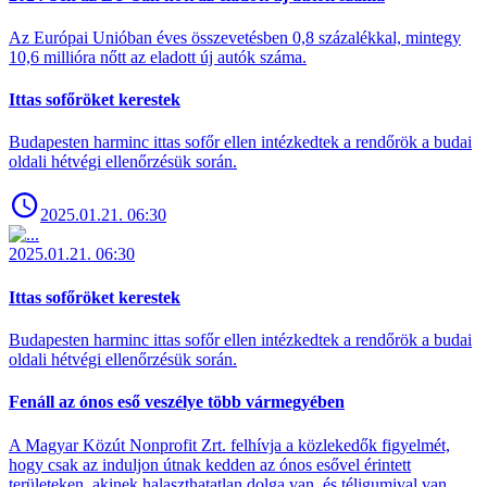
Az Európai Unióban éves összevetésben 0,8 százalékkal, mintegy
10,6 millióra nőtt az eladott új autók száma.
Ittas sofőröket kerestek
Budapesten harminc ittas sofőr ellen intézkedtek a rendőrök a budai
oldali hétvégi ellenőrzésük során.
2025.01.21. 06:30
2025.01.21. 06:30
Ittas sofőröket kerestek
Budapesten harminc ittas sofőr ellen intézkedtek a rendőrök a budai
oldali hétvégi ellenőrzésük során.
Fenáll az ónos eső veszélye több vármegyében
A Magyar Közút Nonprofit Zrt. felhívja a közlekedők figyelmét,
hogy csak az induljon útnak kedden az ónos esővel érintett
területeken, akinek halaszthatatlan dolga van, és téligumival van