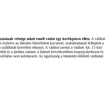
ozásának vétsége miatt emelt vádat egy kerékpáros ellen.
A vádlott
zlelve az úttesten feltorlódott kocsisort, szabálytalanul felhajtott a
 szállítását követően elhunyt. A vádirat szerint a vádlott kb. 15 km/
ördült és a járdára zuhant, a baleset következtében koponyaboltozat és
sérülése nem keletkezett. Az ügyészség a büntetett előéletű vádlottal