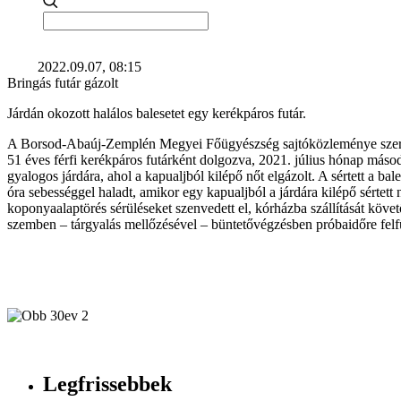
2022.09.07, 08:15
Bringás futár gázolt
Járdán okozott halálos balesetet egy kerékpáros futár.
A Borsod-Abaúj-Zemplén Megyei Főügyészség sajtóközleménye szeri
51 éves férfi kerékpáros futárként dolgozva, 2021. július hónap második
gyalogos járdára, ahol a kapualjból kilépő nőt elgázolt. A sértett a ba
óra sebességgel haladt, amikor egy kapualjból a járdára kilépő sértett
koponyaalaptörés sérüléseket szenvedett el, kórházba szállítását követ
szemben – tárgyalás mellőzésével – büntetővégzésben próbaidőre felfü
Legfrissebbek