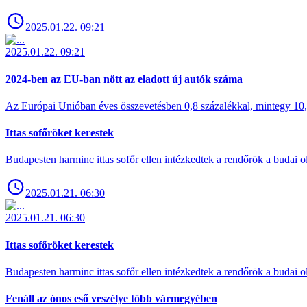
2025.01.22. 09:21
2025.01.22. 09:21
2024-ben az EU-ban nőtt az eladott új autók száma
Az Európai Unióban éves összevetésben 0,8 százalékkal, mintegy 10,6 
Ittas sofőröket kerestek
Budapesten harminc ittas sofőr ellen intézkedtek a rendőrök a budai ol
2025.01.21. 06:30
2025.01.21. 06:30
Ittas sofőröket kerestek
Budapesten harminc ittas sofőr ellen intézkedtek a rendőrök a budai ol
Fenáll az ónos eső veszélye több vármegyében