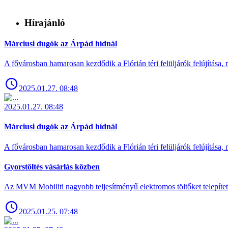
Hírajánló
Márciusi dugók az Árpád hídnál
A fővárosban hamarosan kezdődik a Flórián téri felüljárók felújítása, 
2025.01.27. 08:48
2025.01.27. 08:48
Márciusi dugók az Árpád hídnál
A fővárosban hamarosan kezdődik a Flórián téri felüljárók felújítása, 
Gyorstöltés vásárlás közben
Az MVM Mobiliti nagyobb teljesítményű elektromos töltőket telepíte
2025.01.25. 07:48