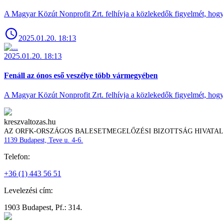
A Magyar Közút Nonprofit Zrt. felhívja a közlekedők figyelmét, hogy c
2025.01.20. 18:13
2025.01.20. 18:13
Fenáll az ónos eső veszélye több vármegyében
A Magyar Közút Nonprofit Zrt. felhívja a közlekedők figyelmét, hogy c
kreszvaltozas.hu
AZ ORFK-ORSZÁGOS BALESETMEGELŐZÉSI BIZOTTSÁG HIVATA
1139 Budapest, Teve u. 4-6.
Telefon:
+36 (1) 443 56 51
Levelezési cím:
1903 Budapest, Pf.: 314.