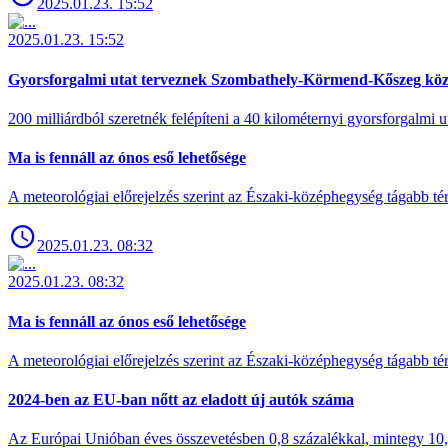
2025.01.23. 15:52
2025.01.23. 15:52
Gyorsforgalmi utat terveznek Szombathely-Körmend-Kőszeg köz
200 milliárdból szeretnék felépíteni a 40 kilométernyi gyorsforgalmi ut
Ma is fennáll az ónos eső lehetősége
A meteorológiai előrejelzés szerint az Északi-középhegység tágabb t
2025.01.23. 08:32
2025.01.23. 08:32
Ma is fennáll az ónos eső lehetősége
A meteorológiai előrejelzés szerint az Északi-középhegység tágabb t
2024-ben az EU-ban nőtt az eladott új autók száma
Az Európai Unióban éves összevetésben 0,8 százalékkal, mintegy 10,6 