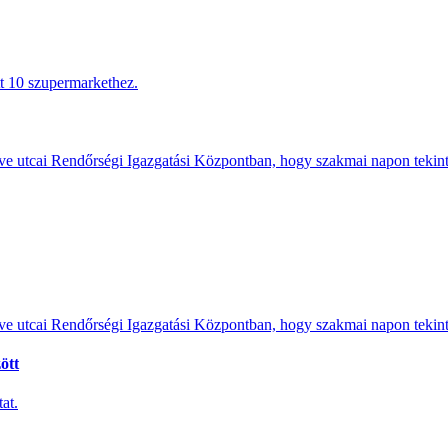
tt 10 szupermarkethez.
e utcai Rendőrségi Igazgatási Központban, hogy szakmai napon tekints
e utcai Rendőrségi Igazgatási Központban, hogy szakmai napon tekints
ött
at.