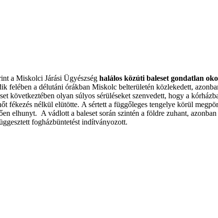
nt a Miskolci Járási Ügyészség
halálos közúti baleset gondatlan ok
 felében a délutáni órákban Miskolc belterületén közlekedett, azonban és
leset következtében olyan súlyos sérüléseket szenvedett, hogy a kórházba
 nőt fékezés nélkül elütötte. A sértett a függőleges tengelye körül megp
ően elhunyt. A vádlott a baleset során szintén a földre zuhant, azonban 
ggesztett fogházbüntetést indítványozott.