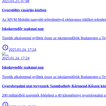
2025.01.25. 07:48
Gyorstöltés vásárlás közben
Az MVM Mobiliti nagyobb teljesítményű elektromos töltőket telepíte
Iskolarendőr szakmai nap
Tizedik alkalommal gyűltek össze az iskolarendőrök Budapesten a Tev
2025.01.24. 17:24
2025.01.24. 17:24
Iskolarendőr szakmai nap
Tizedik alkalommal gyűltek össze az iskolarendőrök Budapesten a Tev
Gyorsforgalmi utat terveznek Szombathely-Körmend-Kőszeg köz
200 milliárdból szeretnék felépíteni a 40 kilométernyi gyorsforgalmi ut