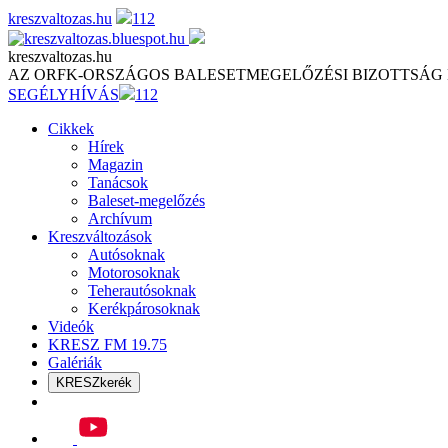
Skip
kreszvaltozas.hu
112
to
content
kreszvaltozas.hu
AZ ORFK-ORSZÁGOS BALESETMEGELŐZÉSI BIZOTTSÁG
SEGÉLYHÍVÁS
112
Cikkek
Hírek
Magazin
Tanácsok
Baleset-megelőzés
Archívum
Kreszváltozások
Autósoknak
Motorosoknak
Teherautósoknak
Kerékpárosoknak
Videók
KRESZ FM 19.75
Galériák
KRESZkerék