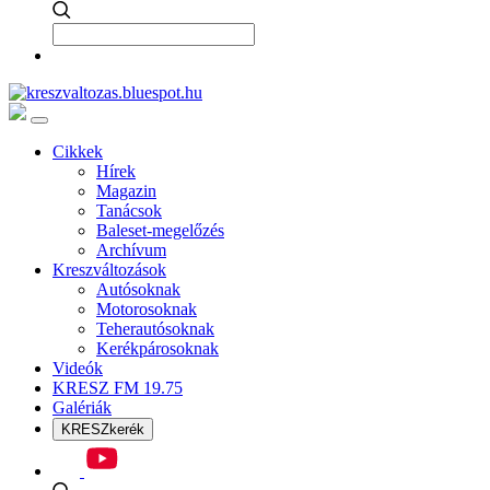
Cikkek
Hírek
Magazin
Tanácsok
Baleset-megelőzés
Archívum
Kreszváltozások
Autósoknak
Motorosoknak
Teherautósoknak
Kerékpárosoknak
Videók
KRESZ FM 19.75
Galériák
KRESZkerék