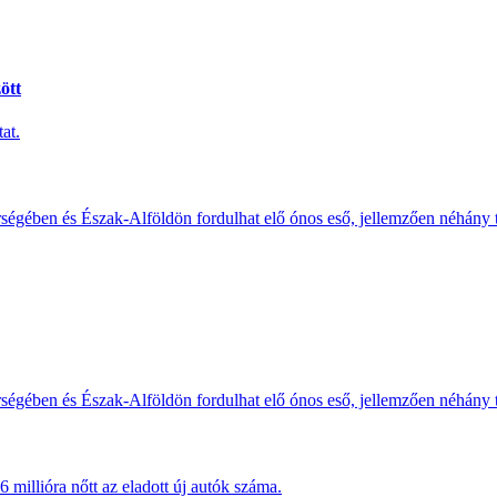
ött
at.
érségében és Észak-Alföldön fordulhat elő ónos eső, jellemzően néhány
érségében és Észak-Alföldön fordulhat elő ónos eső, jellemzően néhány
millióra nőtt az eladott új autók száma.