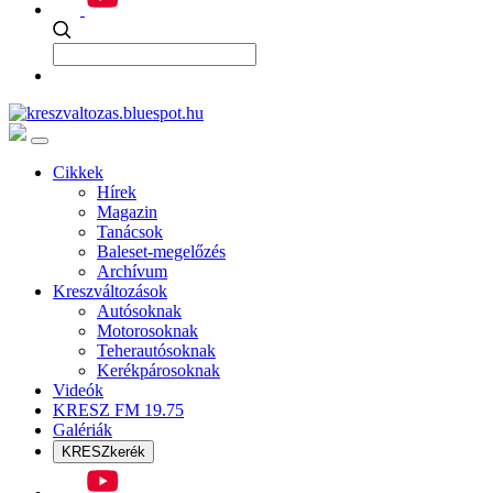
Cikkek
Hírek
Magazin
Tanácsok
Baleset-megelőzés
Archívum
Kreszváltozások
Autósoknak
Motorosoknak
Teherautósoknak
Kerékpárosoknak
Videók
KRESZ FM 19.75
Galériák
KRESZkerék