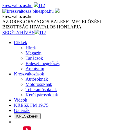
Skip
kreszvaltozas.hu
112
to
content
kreszvaltozas.hu
AZ ORFK-ORSZÁGOS BALESETMEGELŐZÉSI
BIZOTTSÁG HIVATALOS HONLAPJA
SEGÉLYHÍVÁS
112
Cikkek
Hírek
Magazin
Tanácsok
Baleset-megelőzés
Archívum
Kreszváltozások
Autósoknak
Motorosoknak
Teherautósoknak
Kerékpárosoknak
Videók
KRESZ FM 19.75
Galériák
KRESZkerék