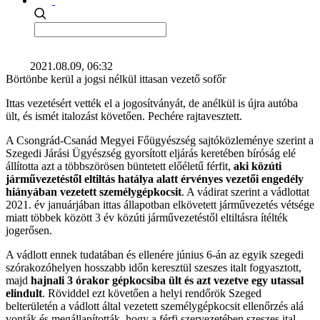
2021.08.09, 06:32
Börtönbe kerül a jogsi nélkül ittasan vezető sofőr
Ittas vezetésért vették el a jogosítványát, de anélkül is újra autóba
ült, és ismét italozást követően. Pechére rajtavesztett.
A Csongrád-Csanád Megyei Főügyészség sajtóközleménye szerint a
Szegedi Járási Ügyészség gyorsított eljárás keretében bíróság elé
állította azt a többszörösen büntetett előéletű férfit,
aki közúti
járművezetéstől eltiltás hatálya alatt érvényes vezetői engedély
hiányában vezetett személygépkocsit
. A vádirat szerint a vádlottat
2021. év januárjában ittas állapotban elkövetett járművezetés vétsége
miatt többek között 3 év közúti járművezetéstől eltiltásra ítélték
jogerősen.
A vádlott ennek tudatában és ellenére június 6-án az egyik szegedi
szórakozóhelyen hosszabb időn keresztül szeszes italt fogyasztott,
majd
hajnali 3 órakor gépkocsiba ült és azt vezetve egy utassal
elindult
. Röviddel ezt követően a helyi rendőrök Szeged
belterületén a vádlott által vezetett személygépkocsit ellenőrzés alá
vonták és megállapították, hogy a férfi szervezetében szeszes ital