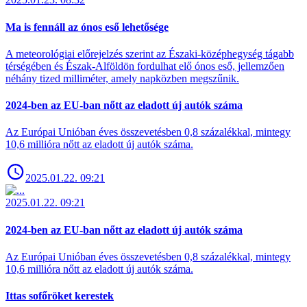
Ma is fennáll az ónos eső lehetősége
A meteorológiai előrejelzés szerint az Északi-középhegység tágabb
térségében és Észak-Alföldön fordulhat elő ónos eső, jellemzően
néhány tized milliméter, amely napközben megszűnik.
2024-ben az EU-ban nőtt az eladott új autók száma
Az Európai Unióban éves összevetésben 0,8 százalékkal, mintegy
10,6 millióra nőtt az eladott új autók száma.
2025.01.22. 09:21
2025.01.22. 09:21
2024-ben az EU-ban nőtt az eladott új autók száma
Az Európai Unióban éves összevetésben 0,8 százalékkal, mintegy
10,6 millióra nőtt az eladott új autók száma.
Ittas sofőröket kerestek