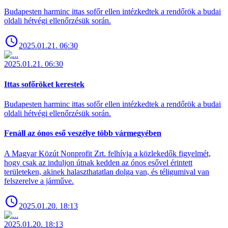
Budapesten harminc ittas sofőr ellen intézkedtek a rendőrök a budai
oldali hétvégi ellenőrzésük során.
2025.01.21. 06:30
2025.01.21. 06:30
Ittas sofőröket kerestek
Budapesten harminc ittas sofőr ellen intézkedtek a rendőrök a budai
oldali hétvégi ellenőrzésük során.
Fenáll az ónos eső veszélye több vármegyében
A Magyar Közút Nonprofit Zrt. felhívja a közlekedők figyelmét,
hogy csak az induljon útnak kedden az ónos esővel érintett
területeken, akinek halaszthatatlan dolga van, és téligumival van
felszerelve a járműve.
2025.01.20. 18:13
2025.01.20. 18:13