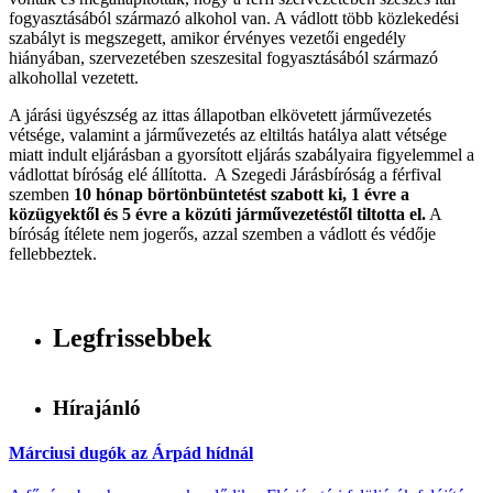
fogyasztásából származó alkohol van. A vádlott több közlekedési
szabályt is megszegett, amikor érvényes vezetői engedély
hiányában, szervezetében szeszesital fogyasztásából származó
alkohollal vezetett.
A járási ügyészség az ittas állapotban elkövetett járművezetés
vétsége, valamint a járművezetés az eltiltás hatálya alatt vétsége
miatt indult eljárásban a gyorsított eljárás szabályaira figyelemmel a
vádlottat bíróság elé állította. A Szegedi Járásbíróság a férfival
szemben
10 hónap börtönbüntetést szabott ki, 1 évre a
közügyektől és 5 évre a közúti járművezetéstől tiltotta el.
A
bíróság ítélete nem jogerős, azzal szemben a vádlott és védője
fellebbeztek.
Legfrissebbek
Hírajánló
Márciusi dugók az Árpád hídnál