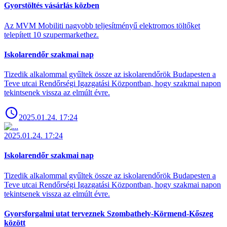
Gyorstöltés vásárlás közben
Az MVM Mobiliti nagyobb teljesítményű elektromos töltőket
telepített 10 szupermarkethez.
Iskolarendőr szakmai nap
Tizedik alkalommal gyűltek össze az iskolarendőrök Budapesten a
Teve utcai Rendőrségi Igazgatási Központban, hogy szakmai napon
tekintsenek vissza az elmúlt évre.
2025.01.24. 17:24
2025.01.24. 17:24
Iskolarendőr szakmai nap
Tizedik alkalommal gyűltek össze az iskolarendőrök Budapesten a
Teve utcai Rendőrségi Igazgatási Központban, hogy szakmai napon
tekintsenek vissza az elmúlt évre.
Gyorsforgalmi utat terveznek Szombathely-Körmend-Kőszeg
között