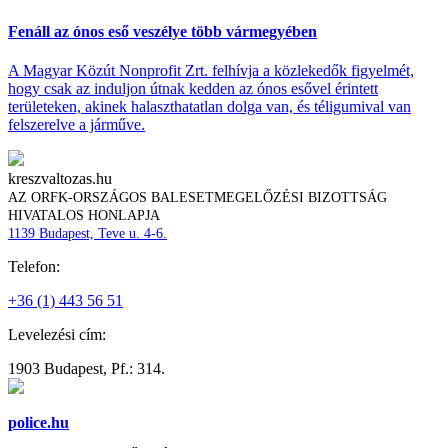
Fenáll az ónos eső veszélye több vármegyében
A Magyar Közút Nonprofit Zrt. felhívja a közlekedők figyelmét,
hogy csak az induljon útnak kedden az ónos esővel érintett
területeken, akinek halaszthatatlan dolga van, és téligumival van
felszerelve a járműve.
kreszvaltozas.hu
AZ ORFK-ORSZÁGOS BALESETMEGELŐZÉSI BIZOTTSÁG
HIVATALOS HONLAPJA
1139 Budapest, Teve u. 4-6.
Telefon:
+36 (1) 443 56 51
Levelezési cím:
1903 Budapest, Pf.: 314.
police.hu