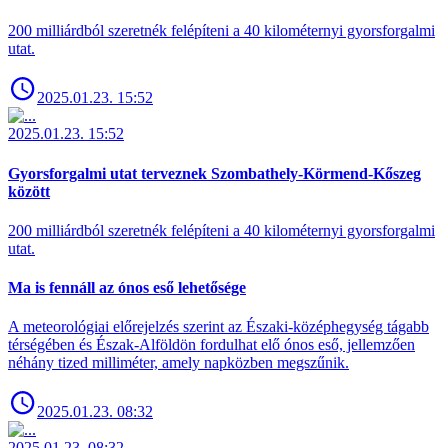
200 milliárdból szeretnék felépíteni a 40 kilométernyi gyorsforgalmi
utat.
2025.01.23. 15:52
2025.01.23. 15:52
Gyorsforgalmi utat terveznek Szombathely-Körmend-Kőszeg
között
200 milliárdból szeretnék felépíteni a 40 kilométernyi gyorsforgalmi
utat.
Ma is fennáll az ónos eső lehetősége
A meteorológiai előrejelzés szerint az Északi-középhegység tágabb
térségében és Észak-Alföldön fordulhat elő ónos eső, jellemzően
néhány tized milliméter, amely napközben megszűnik.
2025.01.23. 08:32
2025.01.23. 08:32