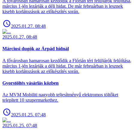
A fővárosban hamarosan kezdődik a Flórián téri felüljárók felújítása,
március 1-jén lezárják a déli hidat. De már februárban is lesznek
kisebb korlátozások az előkészítés során.
2025.01.27. 08:48
2025.01.27. 08:48
Márciusi dugók az Árpád hídnál
A fővárosban hamarosan kezdődik a Flórián téri felüljárók felújítása,
március 1-jén lezárják a déli hidat. De már februárban is lesznek
kisebb korlátozások az előkészítés során.
Gyorstöltés vásárlás közben
Az MVM Mobiliti nagyobb teljesítményű elektromos töltőket
telepített 10 szupermarkethez.
2025.01.25. 07:48
2025.01.25. 07:48