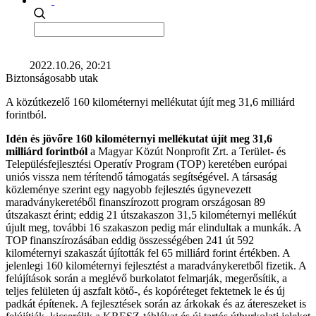
2022.10.26, 20:21
Biztonságosabb utak
A közútkezelő 160 kilométernyi mellékutat újít meg 31,6 milliárd
forintból.
Idén és jövőre 160 kilométernyi mellékutat újít meg 31,6
milliárd forintból
a Magyar Közút Nonprofit Zrt. a Terület- és
Településfejlesztési Operatív Program (TOP) keretében európai
uniós vissza nem térítendő támogatás segítségével. A társaság
közleménye szerint egy nagyobb fejlesztés úgynevezett
maradványkeretéből finanszírozott program országosan 89
útszakaszt érint; eddig 21 útszakaszon 31,5 kilométernyi mellékút
újult meg, további 16 szakaszon pedig már elindultak a munkák. A
TOP finanszírozásában eddig összességében 241 út 592
kilométernyi szakaszát újították fel 65 milliárd forint értékben. A
jelenlegi 160 kilométernyi fejlesztést a maradványkeretből fizetik. A
felújítások során a meglévő burkolatot felmarják, megerősítik, a
teljes felületen új aszfalt kötő-, és kopóréteget fektetnek le és új
padkát építenek. A fejlesztések során az árkokak és az átereszeket is