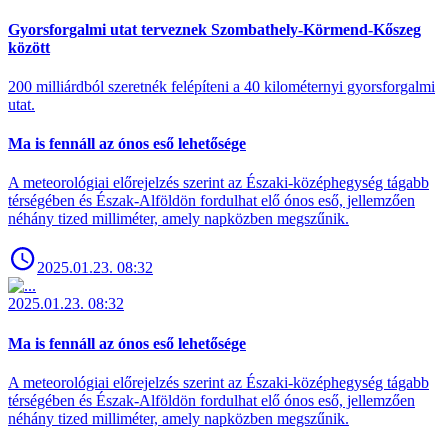
Gyorsforgalmi utat terveznek Szombathely-Körmend-Kőszeg
között
200 milliárdból szeretnék felépíteni a 40 kilométernyi gyorsforgalmi
utat.
Ma is fennáll az ónos eső lehetősége
A meteorológiai előrejelzés szerint az Északi-középhegység tágabb
térségében és Észak-Alföldön fordulhat elő ónos eső, jellemzően
néhány tized milliméter, amely napközben megszűnik.
2025.01.23. 08:32
2025.01.23. 08:32
Ma is fennáll az ónos eső lehetősége
A meteorológiai előrejelzés szerint az Északi-középhegység tágabb
térségében és Észak-Alföldön fordulhat elő ónos eső, jellemzően
néhány tized milliméter, amely napközben megszűnik.