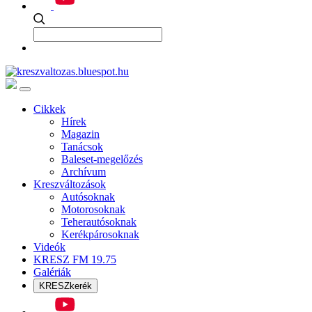
Cikkek
Hírek
Magazin
Tanácsok
Baleset-megelőzés
Archívum
Kreszváltozások
Autósoknak
Motorosoknak
Teherautósoknak
Kerékpárosoknak
Videók
KRESZ FM 19.75
Galériák
KRESZkerék