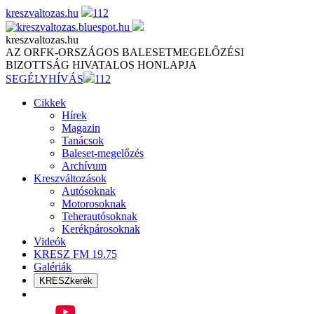
Skip
kreszvaltozas.hu
112
to
content
kreszvaltozas.hu
AZ ORFK-ORSZÁGOS BALESETMEGELŐZÉSI
BIZOTTSÁG HIVATALOS HONLAPJA
SEGÉLYHÍVÁS
112
Cikkek
Hírek
Magazin
Tanácsok
Baleset-megelőzés
Archívum
Kreszváltozások
Autósoknak
Motorosoknak
Teherautósoknak
Kerékpárosoknak
Videók
KRESZ FM 19.75
Galériák
KRESZkerék