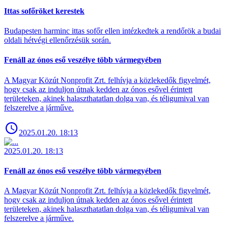
Ittas sofőröket kerestek
Budapesten harminc ittas sofőr ellen intézkedtek a rendőrök a budai
oldali hétvégi ellenőrzésük során.
Fenáll az ónos eső veszélye több vármegyében
A Magyar Közút Nonprofit Zrt. felhívja a közlekedők figyelmét,
hogy csak az induljon útnak kedden az ónos esővel érintett
területeken, akinek halaszthatatlan dolga van, és téligumival van
felszerelve a járműve.
2025.01.20. 18:13
2025.01.20. 18:13
Fenáll az ónos eső veszélye több vármegyében
A Magyar Közút Nonprofit Zrt. felhívja a közlekedők figyelmét,
hogy csak az induljon útnak kedden az ónos esővel érintett
területeken, akinek halaszthatatlan dolga van, és téligumival van
felszerelve a járműve.