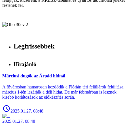
felújítják, kicserélik a KRESZ-táblákat és új tartós útburkolati jeleket
festenek fel.
Legfrissebbek
Hírajánló
Márciusi dugók az Árpád hídnál
A fővárosban hamarosan kezdődik a Flórián téri felüljárók felújítása,
március 1-jén lezárják a déli hidat. De már februárban is lesznek
kisebb korlátozások az előkészítés során.
2025.01.27. 08:48
2025.01.27. 08:48