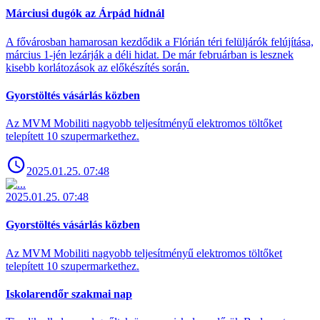
Márciusi dugók az Árpád hídnál
A fővárosban hamarosan kezdődik a Flórián téri felüljárók felújítása,
március 1-jén lezárják a déli hidat. De már februárban is lesznek
kisebb korlátozások az előkészítés során.
Gyorstöltés vásárlás közben
Az MVM Mobiliti nagyobb teljesítményű elektromos töltőket
telepített 10 szupermarkethez.
2025.01.25. 07:48
2025.01.25. 07:48
Gyorstöltés vásárlás közben
Az MVM Mobiliti nagyobb teljesítményű elektromos töltőket
telepített 10 szupermarkethez.
Iskolarendőr szakmai nap