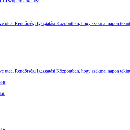
tt 10 szupermarkethez.
e utcai Rendőrségi Igazgatási Központban, hogy szakmai napon tekints
e utcai Rendőrségi Igazgatási Központban, hogy szakmai napon tekints
ött
at.
ött