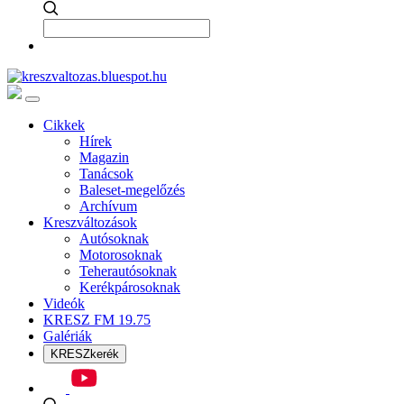
Cikkek
Hírek
Magazin
Tanácsok
Baleset-megelőzés
Archívum
Kreszváltozások
Autósoknak
Motorosoknak
Teherautósoknak
Kerékpárosoknak
Videók
KRESZ FM 19.75
Galériák
KRESZkerék