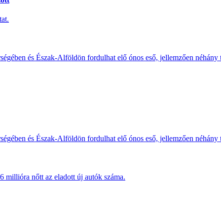
at.
érségében és Észak-Alföldön fordulhat elő ónos eső, jellemzően néhány
érségében és Észak-Alföldön fordulhat elő ónos eső, jellemzően néhány
millióra nőtt az eladott új autók száma.