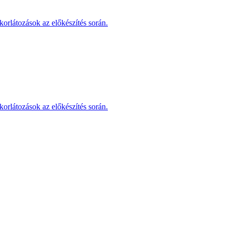
korlátozások az előkészítés során.
korlátozások az előkészítés során.