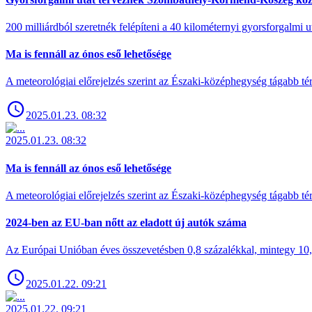
200 milliárdból szeretnék felépíteni a 40 kilométernyi gyorsforgalmi ut
Ma is fennáll az ónos eső lehetősége
A meteorológiai előrejelzés szerint az Északi-középhegység tágabb t
2025.01.23. 08:32
2025.01.23. 08:32
Ma is fennáll az ónos eső lehetősége
A meteorológiai előrejelzés szerint az Északi-középhegység tágabb t
2024-ben az EU-ban nőtt az eladott új autók száma
Az Európai Unióban éves összevetésben 0,8 százalékkal, mintegy 10,6 
2025.01.22. 09:21
2025.01.22. 09:21