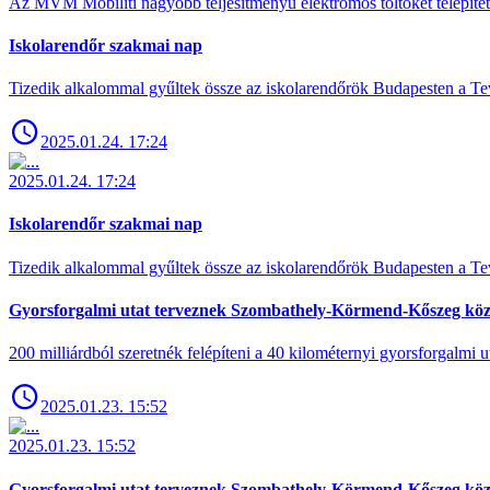
Az MVM Mobiliti nagyobb teljesítményű elektromos töltőket telepíte
Iskolarendőr szakmai nap
Tizedik alkalommal gyűltek össze az iskolarendőrök Budapesten a Tev
2025.01.24. 17:24
2025.01.24. 17:24
Iskolarendőr szakmai nap
Tizedik alkalommal gyűltek össze az iskolarendőrök Budapesten a Tev
Gyorsforgalmi utat terveznek Szombathely-Körmend-Kőszeg köz
200 milliárdból szeretnék felépíteni a 40 kilométernyi gyorsforgalmi ut
2025.01.23. 15:52
2025.01.23. 15:52
Gyorsforgalmi utat terveznek Szombathely-Körmend-Kőszeg köz