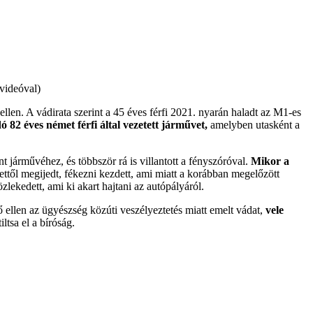
(videóval)
en. A vádirata szerint a 45 éves férfi 2021. nyarán haladt az M1-es
ó 82 éves német férfi által vezetett járművet,
amelyben utasként a
t járművéhez, és többször rá is villantott a fényszóróval.
Mikor a
 ettől megijedt, fékezni kezdett, ami miatt a korábban megelőzött
zlekedett, ami ki akart hajtani az autópályáról.
 ellen az ügyészség közúti veszélyeztetés miatt emelt vádat,
vele
ltsa el a bíróság.