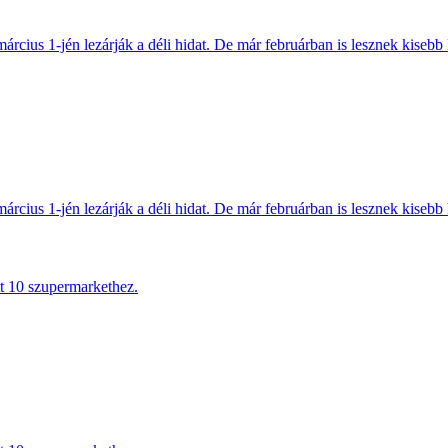
március 1-jén lezárják a déli hidat. De már februárban is lesznek kisebb 
március 1-jén lezárják a déli hidat. De már februárban is lesznek kisebb 
tt 10 szupermarkethez.