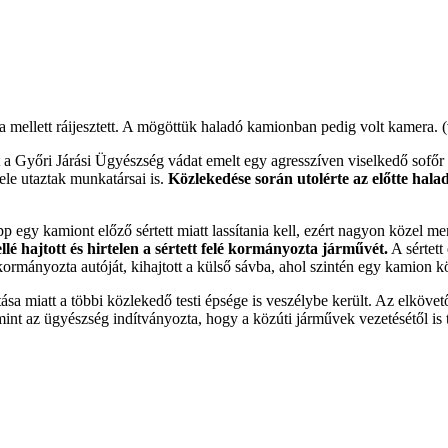
va mellett ráijesztett. A mögöttük haladó kamionban pedig volt kamera. 
őri Járási Ügyészség vádat emelt egy agresszíven viselkedő sofőr ell
le utaztak munkatársai is.
Közlekedése során utolérte az előtte halad
p egy kamiont előző sértett miatt lassítania kell, ezért nagyon közel men
ellé hajtott és hirtelen a sértett felé kormányozta járművét.
A sértett
s kormányozta autóját, kihajtott a külső sávba, ahol szintén egy kamion kö
sa miatt a többi közlekedő testi épsége is veszélybe került. Az elkövető
mint az ügyészség indítványozta, hogy a közúti járművek vezetésétől is ti