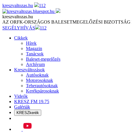
Skip
kreszvaltozas.hu
112
to
content
kreszvaltozas.hu
AZ ORFK-ORSZÁGOS BALESETMEGELŐZÉSI BIZOTTSÁG
SEGÉLYHÍVÁS
112
Cikkek
Hírek
Magazin
Tanácsok
Baleset-megelőzés
Archívum
Kreszváltozások
Autósoknak
Motorosoknak
Teherautósoknak
Kerékpárosoknak
Videók
KRESZ FM 19.75
Galériák
KRESZkerék