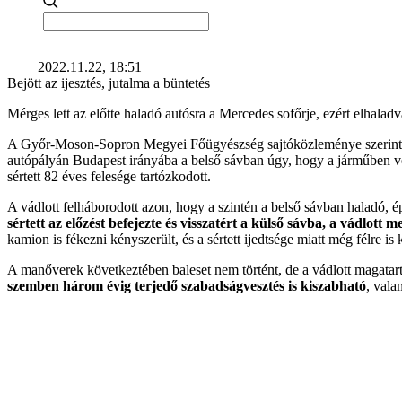
2022.11.22, 18:51
Bejött az ijesztés, jutalma a büntetés
Mérges lett az előtte haladó autósra a Mercedes sofőrje, ezért elhalad
A Győr-Moson-Sopron Megyei Főügyészség sajtóközleménye szerint a Gy
autópályán Budapest irányába a belső sávban úgy, hogy a járműben ve
sértett 82 éves felesége tartózkodott.
A vádlott felháborodott azon, hogy a szintén a belső sávban haladó, ép
sértett az előzést befejezte és visszatért a külső sávba, a vádlott m
kamion is fékezni kényszerült, és a sértett ijedtsége miatt még félre i
A manőverek következtében baleset nem történt, de a vádlott magatartá
szemben három évig terjedő szabadságvesztés is kiszabható
, vala