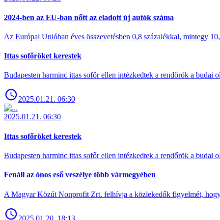
2024-ben az EU-ban nőtt az eladott új autók száma
Az Európai Unióban éves összevetésben 0,8 százalékkal, mintegy 10,6 
Ittas sofőröket kerestek
Budapesten harminc ittas sofőr ellen intézkedtek a rendőrök a budai ol
2025.01.21. 06:30
2025.01.21. 06:30
Ittas sofőröket kerestek
Budapesten harminc ittas sofőr ellen intézkedtek a rendőrök a budai ol
Fenáll az ónos eső veszélye több vármegyében
A Magyar Közút Nonprofit Zrt. felhívja a közlekedők figyelmét, hogy c
2025.01.20. 18:13