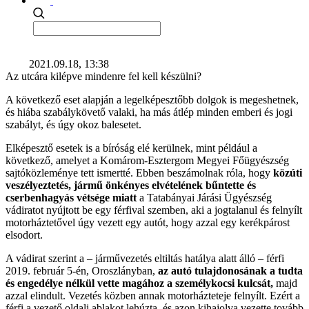
2021.09.18, 13:38
Az utcára kilépve mindenre fel kell készülni?
A következő eset alapján a legelképesztőbb dolgok is megeshetnek,
és hiába szabálykövető valaki, ha más átlép minden emberi és jogi
szabályt, és úgy okoz balesetet.
Elképesztő esetek is a bíróság elé kerülnek, mint például a
következő, amelyet a Komárom-Esztergom Megyei Főügyészség
sajtóközleménye tett ismertté. Ebben beszámolnak róla, hogy
közúti
veszélyeztetés, jármű önkényes elvételének bűntette és
cserbenhagyás vétsége miatt
a Tatabányai Járási Ügyészség
vádiratot nyújtott be egy férfival szemben, aki a jogtalanul és felnyílt
motorháztetővel úgy vezett egy autót, hogy azzal egy kerékpárost
elsodort.
A vádirat szerint a – járművezetés eltiltás hatálya alatt álló – férfi
2019. február 5-én, Oroszlányban,
az autó tulajdonosának a tudta
és engedélye nélkül vette magához a személykocsi kulcsát,
majd
azzal elindult. Vezetés közben annak motorházteteje felnyílt. Ezért a
férfi a vezető oldali ablakot lehúzta, és azon kihajolva vezette tovább