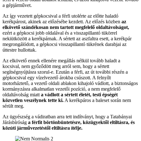
a gépjárművet.
Az így vezetett gépkocsival a férfi utolérte az előtte haladó
kerékpárost, akinek az előzésébe kezdett. Az előzés közben
az
elkövető szándékosan nem tartott megfelelő oldaltávolságot,
ezért a gépkocsi jobb oldalával és a visszapillantó tükörrel
nekiütközött a kerékpárnak. A sértett az aszfaltra esett, a kerékpár
megrongálódott, a gépkocsi visszapillantó tükrének darabjai az
úttestre hullottak.
Az elkövető ennek ellenére megállás nélkül tovább haladt a
kocsival, nem győződött meg arról sem, hogy a sértett
segítségnyújtásra szorul-e. Ezután a férfi, az út további részén a
gépkocsival egy vízelvezető árokba csúszott. A felnyílt
motorháztető, a vezető oldali ablakon kihajoló vádlott, a biztonságos
kormányzásra alkalmatlan vezetői pozíció, a nem megfelelő
oldaltávolság miatt
a vádlott a sértett életét, testi épségét
közvetlen veszélynek tette ki.
A kerékpáros a baleset során nem
sérült meg.
Az ügyészség a vádiratban arra tett indítványt, hogy a Tatabányai
Járásbíróság
a férfit börtönbüntetésre, közügyektől eltiltásra, és
közúti járművezetéstől eltiltásra ítélje.