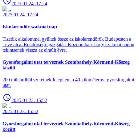
2025.01.24. 17:24
2025.01.24. 17:24
Iskolarendőr szakmai nap
Tizedik alkalommal gyűltek össze az iskolarendőrök Budapesten a
Teve utcai Rendőrségi Igazgatási Központban, hogy szakmai napon
tekintsenek vissza az elmúlt évre.
Gyorsforgalmi utat terveznek Szombathely-Körmend-Kőszeg
között
200 milliárdból szeretnék felépíteni a 40 kilométernyi gyorsforgalmi
utat.
2025.01.23. 15:52
2025.01.23. 15:52
Gyorsforgalmi utat terveznek Szombathely-Körmend-Kőszeg
között