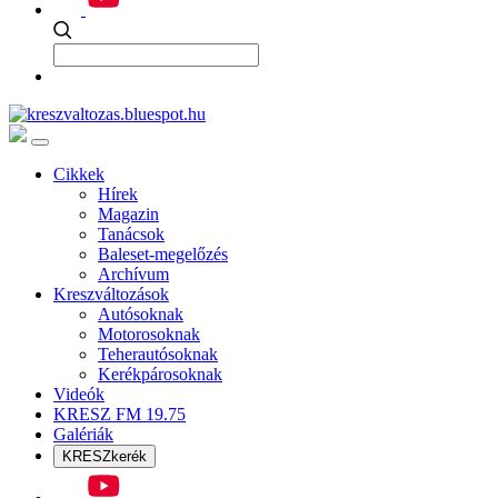
Cikkek
Hírek
Magazin
Tanácsok
Baleset-megelőzés
Archívum
Kreszváltozások
Autósoknak
Motorosoknak
Teherautósoknak
Kerékpárosoknak
Videók
KRESZ FM 19.75
Galériák
KRESZkerék