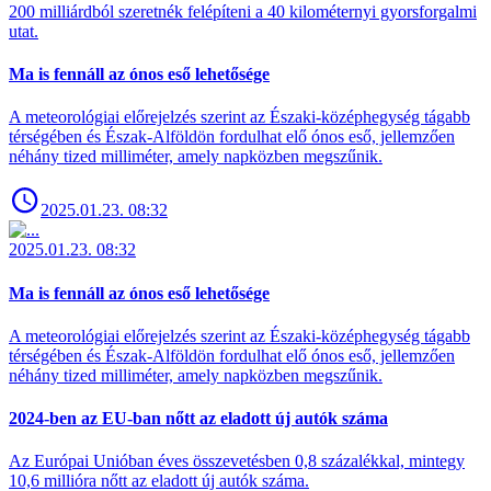
200 milliárdból szeretnék felépíteni a 40 kilométernyi gyorsforgalmi
utat.
Ma is fennáll az ónos eső lehetősége
A meteorológiai előrejelzés szerint az Északi-középhegység tágabb
térségében és Észak-Alföldön fordulhat elő ónos eső, jellemzően
néhány tized milliméter, amely napközben megszűnik.
2025.01.23. 08:32
2025.01.23. 08:32
Ma is fennáll az ónos eső lehetősége
A meteorológiai előrejelzés szerint az Északi-középhegység tágabb
térségében és Észak-Alföldön fordulhat elő ónos eső, jellemzően
néhány tized milliméter, amely napközben megszűnik.
2024-ben az EU-ban nőtt az eladott új autók száma
Az Európai Unióban éves összevetésben 0,8 százalékkal, mintegy
10,6 millióra nőtt az eladott új autók száma.