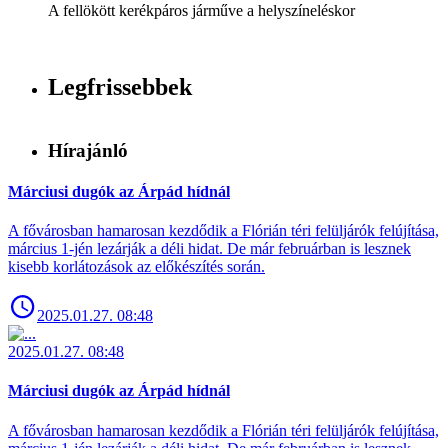
A fellökött kerékpáros járműve a helyszíneléskor
Legfrissebbek
Hírajánló
Márciusi dugók az Árpád hídnál
A fővárosban hamarosan kezdődik a Flórián téri felüljárók felújítása,
március 1-jén lezárják a déli hidat. De már februárban is lesznek
kisebb korlátozások az előkészítés során.
2025.01.27. 08:48
2025.01.27. 08:48
Márciusi dugók az Árpád hídnál
A fővárosban hamarosan kezdődik a Flórián téri felüljárók felújítása,