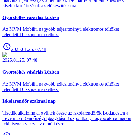
március 1-jén lezárják a déli hidat. De már februárban is lesznek
kisebb korlátozások az előkészítés során.
Gyorstöltés vásárlás közben
Az MVM Mobiliti nagyobb teljesítményű elektromos töltőket
telepített 10 szupermarkethez.
2025.01.25. 07:48
2025.01.25. 07:48
Gyorstöltés vásárlás közben
Az MVM Mobiliti nagyobb teljesítményű elektromos töltőket
telepített 10 szupermarkethez.
Iskolarendőr szakmai nap
Tizedik alkalommal gyűltek össze az iskolarendőrök Budapesten a
Teve utcai Rendőrségi Igazgatási Központban, hogy szakmai napon
tekintsenek vissza az elmúlt évre.