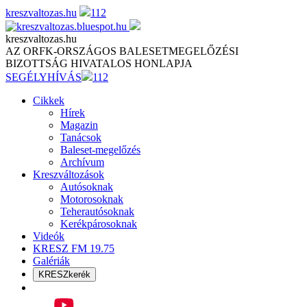
Skip
kreszvaltozas.hu
112
to
content
kreszvaltozas.hu
AZ ORFK-ORSZÁGOS BALESETMEGELŐZÉSI
BIZOTTSÁG HIVATALOS HONLAPJA
SEGÉLYHÍVÁS
112
Cikkek
Hírek
Magazin
Tanácsok
Baleset-megelőzés
Archívum
Kreszváltozások
Autósoknak
Motorosoknak
Teherautósoknak
Kerékpárosoknak
Videók
KRESZ FM 19.75
Galériák
KRESZkerék