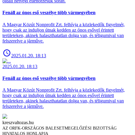
oldali hétvégi ellenőrzésük során.
Fenáll az ónos eső veszélye több vármegyében
A Magyar Közút Nonprofit Zrt. felhívja a közlekedők figyelmét,
hogy csak az induljon útnak kedden az ónos esővel érintett
területeken, akinek halaszthatatlan dolga van, és téligumival van
felszerelve a járműve.
2025.01.20. 18:13
2025.01.20. 18:13
Fenáll az ónos eső veszélye több vármegyében
A Magyar Közút Nonprofit Zrt. felhívja a közlekedők figyelmét,
hogy csak az induljon útnak kedden az ónos esővel érintett
területeken, akinek halaszthatatlan dolga van, és téligumival van
felszerelve a járműve.
kreszvaltozas.hu
AZ ORFK-ORSZÁGOS BALESETMEGELŐZÉSI BIZOTTSÁG
HIVATALOS HONLAPJA