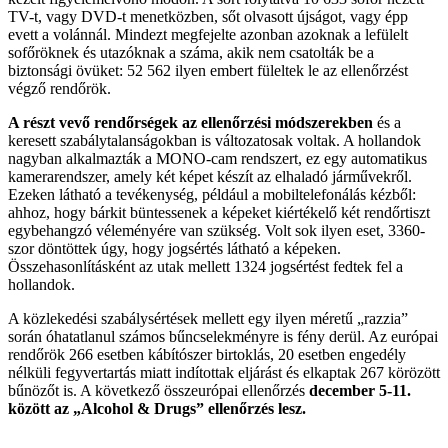
TV-t, vagy DVD-t menetközben, sőt olvasott újságot, vagy épp
evett a volánnál. Mindezt megfejelte azonban azoknak a lefülelt
sofőröknek és utazóknak a száma, akik nem csatolták be a
biztonsági övüket: 52 562 ilyen embert füleltek le az ellenőrzést
végző rendőrök.
A részt vevő rendőrségek az ellenőrzési módszerekben
és a
keresett szabálytalanságokban is változatosak voltak. A hollandok
nagyban alkalmazták a MONO-cam rendszert, ez egy automatikus
kamerarendszer, amely két képet készít az elhaladó járművekről.
Ezeken látható a tevékenység, például a mobiltelefonálás kézből:
ahhoz, hogy bárkit büntessenek a képeket kiértékelő két rendőrtiszt
egybehangzó véleményére van szükség. Volt sok ilyen eset, 3360-
szor döntöttek úgy, hogy jogsértés látható a képeken.
Összehasonlításként az utak mellett 1324 jogsértést fedtek fel a
hollandok.
A közlekedési szabálysértések mellett egy ilyen méretű „razzia”
során óhatatlanul számos bűncselekményre is fény derül. Az európai
rendőrök 266 esetben kábítószer birtoklás, 20 esetben engedély
nélküli fegyvertartás miatt indítottak eljárást és elkaptak 267 körözött
bűnözőt is. A következő összeurópai ellenőrzés
december 5-11.
között az „Alcohol & Drugs” ellenőrzés lesz.