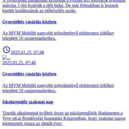
A fővárosban hamarosan kezdődik a Flórián téri felüljárók felújítása,
március 1-jén lezárják a déli hidat. De már februárban is lesznek
kisebb korlátozások az előkészítés során.
Gyorstöltés vásárlás közben
Az MVM Mobiliti nagyobb teljesítményű elektromos töltőket
telepített 10 szupermarkethez.
2025.01.25. 07:48
2025.01.25. 07:48
Gyorstöltés vásárlás közben
Az MVM Mobiliti nagyobb teljesítményű elektromos töltőket
telepített 10 szupermarkethez.
Iskolarendőr szakmai nap
Tizedik alkalommal gyűltek össze az iskolarendőrök Budapesten a
Teve utcai Rendőrségi Igazgatási Központban, hogy szakmai napon
tekintsenek vissza az elmúlt évre.