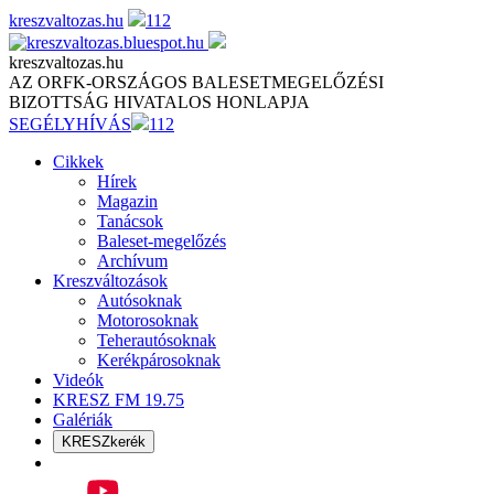
Skip
kreszvaltozas.hu
112
to
content
kreszvaltozas.hu
AZ ORFK-ORSZÁGOS BALESETMEGELŐZÉSI
BIZOTTSÁG HIVATALOS HONLAPJA
SEGÉLYHÍVÁS
112
Cikkek
Hírek
Magazin
Tanácsok
Baleset-megelőzés
Archívum
Kreszváltozások
Autósoknak
Motorosoknak
Teherautósoknak
Kerékpárosoknak
Videók
KRESZ FM 19.75
Galériák
KRESZkerék