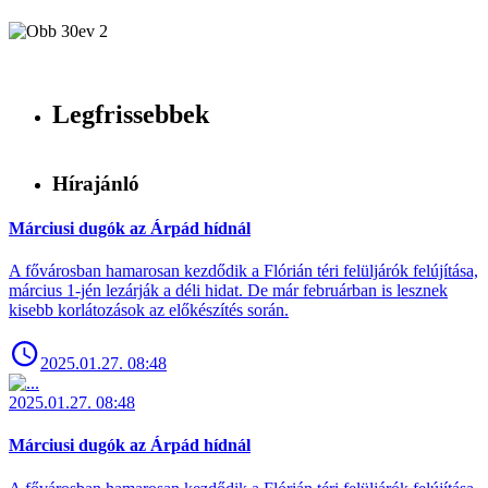
Legfrissebbek
Hírajánló
Márciusi dugók az Árpád hídnál
A fővárosban hamarosan kezdődik a Flórián téri felüljárók felújítása,
március 1-jén lezárják a déli hidat. De már februárban is lesznek
kisebb korlátozások az előkészítés során.
2025.01.27. 08:48
2025.01.27. 08:48
Márciusi dugók az Árpád hídnál