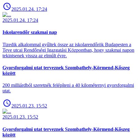
2025.01.24. 17:24
2025.01.24. 17:24
Iskolarendőr szakmai nap
Tizedik alkalommal gyűltek össze az iskolarendőrök Budapesten a
Teve utcai Rendőrségi Igazgatási Központban, hogy szakmai napon
tekintsenek vissza az elmúlt évre.
Gyorsforgalmi utat terveznek Szombathely-Körmend-Kőszeg
között
200 milliárdból szeretnék felépíteni a 40 kilométernyi gyorsforgalmi
utat.
2025.01.23. 15:52
2025.01.23. 15:52
Gyorsforgalmi utat terveznek Szombathely-Körmend-Kőszeg
között