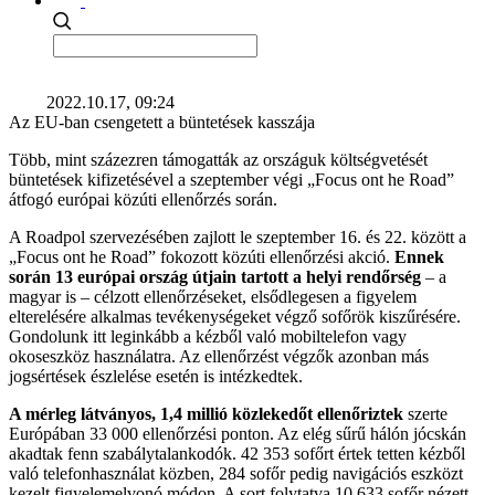
2022.10.17, 09:24
Az EU-ban csengetett a büntetések kasszája
Több, mint százezren támogatták az országuk költségvetését
büntetések kifizetésével a szeptember végi „Focus ont he Road”
átfogó európai közúti ellenőrzés során.
A Roadpol szervezésében zajlott le szeptember 16. és 22. között a
„Focus ont he Road” fokozott közúti ellenőrzési akció.
Ennek
során 13 európai ország útjain tartott a helyi rendőrség
– a
magyar is – célzott ellenőrzéseket, elsődlegesen a figyelem
elterelésére alkalmas tevékenységeket végző sofőrök kiszűrésére.
Gondolunk itt leginkább a kézből való mobiltelefon vagy
okoseszköz használatra. Az ellenőrzést végzők azonban más
jogsértések észlelése esetén is intézkedtek.
A mérleg látványos, 1,4 millió közlekedőt ellenőriztek
szerte
Európában 33 000 ellenőrzési ponton. Az elég sűrű hálón jócskán
akadtak fenn szabálytalankodók. 42 353 sofőrt értek tetten kézből
való telefonhasználat közben, 284 sofőr pedig navigációs eszközt
kezelt figyelemelvonó módon. A sort folytatva 10 633 sofőr nézett