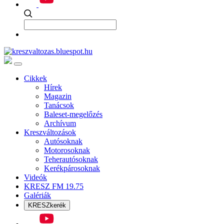
Cikkek
Hírek
Magazin
Tanácsok
Baleset-megelőzés
Archívum
Kreszváltozások
Autósoknak
Motorosoknak
Teherautósoknak
Kerékpárosoknak
Videók
KRESZ FM 19.75
Galériák
KRESZkerék