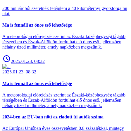
200 milliárdból szeretnék felépíteni a 40 kilométernyi gyorsforgalmi
utat.
Ma is fennáll az ónos eső lehetősége
A meteorológiai előrejelzés szerint az Északi-középhegység tágabb
térségében és Észak-Alföldön fordulhat elő ónos eső, jellemzően
néhány tized milliméter, amely napközben megszűnik.
2025.01.23. 08:32
2025.01.23. 08:32
Ma is fennáll az ónos eső lehetősége
A meteorológiai előrejelzés szerint az Északi-középhegység tágabb
térségében és Észak-Alföldön fordulhat elő ónos eső, jellemzően
néhány tized milliméter, amely napközben megszűnik.
2024-ben az EU-ban nőtt az eladott új autók száma
Az Európai Unióban éves összevetésben 0,8 százalékkal, mintegy