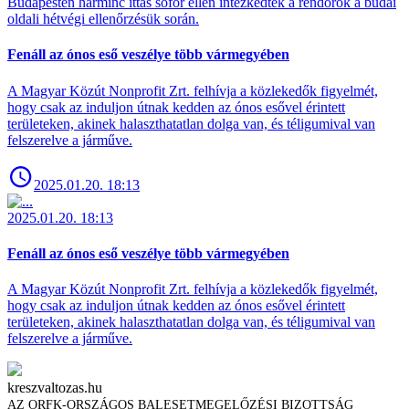
Budapesten harminc ittas sofőr ellen intézkedtek a rendőrök a budai
oldali hétvégi ellenőrzésük során.
Fenáll az ónos eső veszélye több vármegyében
A Magyar Közút Nonprofit Zrt. felhívja a közlekedők figyelmét,
hogy csak az induljon útnak kedden az ónos esővel érintett
területeken, akinek halaszthatatlan dolga van, és téligumival van
felszerelve a járműve.
2025.01.20. 18:13
2025.01.20. 18:13
Fenáll az ónos eső veszélye több vármegyében
A Magyar Közút Nonprofit Zrt. felhívja a közlekedők figyelmét,
hogy csak az induljon útnak kedden az ónos esővel érintett
területeken, akinek halaszthatatlan dolga van, és téligumival van
felszerelve a járműve.
kreszvaltozas.hu
AZ ORFK-ORSZÁGOS BALESETMEGELŐZÉSI BIZOTTSÁG