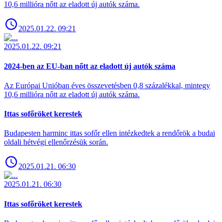
10,6 millióra nőtt az eladott új autók száma.
2025.01.22. 09:21
2025.01.22. 09:21
2024-ben az EU-ban nőtt az eladott új autók száma
Az Európai Unióban éves összevetésben 0,8 százalékkal, mintegy
10,6 millióra nőtt az eladott új autók száma.
Ittas sofőröket kerestek
Budapesten harminc ittas sofőr ellen intézkedtek a rendőrök a budai
oldali hétvégi ellenőrzésük során.
2025.01.21. 06:30
2025.01.21. 06:30
Ittas sofőröket kerestek