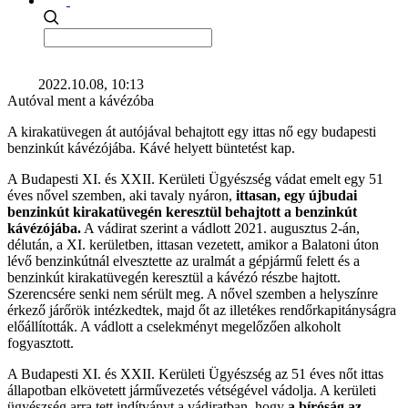
2022.10.08, 10:13
Autóval ment a kávézóba
A kirakatüvegen át autójával behajtott egy ittas nő egy budapesti
benzinkút kávézójába. Kávé helyett büntetést kap.
A Budapesti XI. és XXII. Kerületi Ügyészség vádat emelt egy 51
éves nővel szemben, aki tavaly nyáron,
ittasan, egy újbudai
benzinkút kirakatüvegén keresztül behajtott a benzinkút
kávézójába.
A vádirat szerint a vádlott 2021. augusztus 2-án,
délután, a XI. kerületben, ittasan vezetett, amikor a Balatoni úton
lévő benzinkútnál elvesztette az uralmát a gépjármű felett és a
benzinkút kirakatüvegén keresztül a kávézó részbe hajtott.
Szerencsére senki nem sérült meg. A nővel szemben a helyszínre
érkező járőrök intézkedtek, majd őt az illetékes rendőrkapitányságra
előállították. A vádlott a cselekményt megelőzően alkoholt
fogyasztott.
A Budapesti XI. és XXII. Kerületi Ügyészség az 51 éves nőt ittas
állapotban elkövetett járművezetés vétségével vádolja. A kerületi
ügyészség arra tett indítványt a vádiratban, hogy
a bíróság az