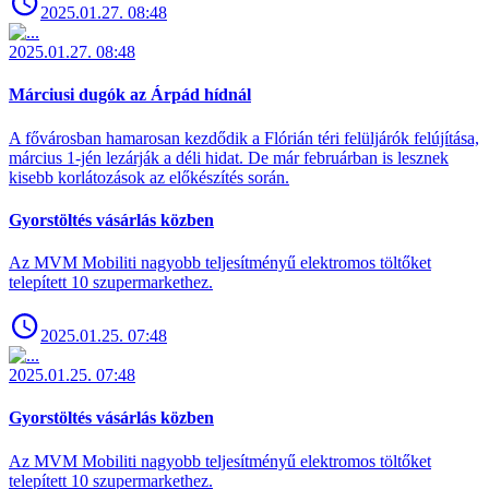
2025.01.27. 08:48
2025.01.27. 08:48
Márciusi dugók az Árpád hídnál
A fővárosban hamarosan kezdődik a Flórián téri felüljárók felújítása,
március 1-jén lezárják a déli hidat. De már februárban is lesznek
kisebb korlátozások az előkészítés során.
Gyorstöltés vásárlás közben
Az MVM Mobiliti nagyobb teljesítményű elektromos töltőket
telepített 10 szupermarkethez.
2025.01.25. 07:48
2025.01.25. 07:48
Gyorstöltés vásárlás közben
Az MVM Mobiliti nagyobb teljesítményű elektromos töltőket
telepített 10 szupermarkethez.