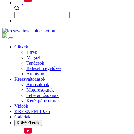
Cikkek
Hírek
Magazin
Tanácsok
Baleset-megelőzés
Archívum
Kreszváltozások
Autósoknak
Motorosoknak
Teherautósoknak
Kerékpárosoknak
Videók
KRESZ FM 19.75
Galériák
KRESZkerék