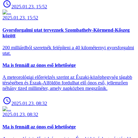
2025.01.23. 15:52
2025.01.23. 15:52
Gyorsforgalmi utat terveznek Szombathely-Körmend-Kőszeg
között
200 milliárdból szeretnék felépíteni a 40 kilométernyi gyorsforgalmi
utat.
Ma is fennáll az ónos eső lehetősége
A meteorológiai előrejelzés szerint az Északi-középhegység tágabb
térségében és Észak-Alföldön fordulhat elő ónos eső, jellemzően
néhány tized milliméter, amely napközben megszűnik.
2025.01.23. 08:32
2025.01.23. 08:32
Ma is fennáll az ónos eső lehetősége