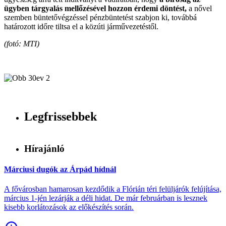
ügyben tárgyalás mellőzésével hozzon érdemi döntést,
a nővel
szemben büntetővégzéssel pénzbüntetést szabjon ki, továbbá
határozott időre tiltsa el a közúti járművezetéstől.
(fotó: MTI)
Legfrissebbek
Hírajánló
Márciusi dugók az Árpád hídnál
A fővárosban hamarosan kezdődik a Flórián téri felüljárók felújítása,
március 1-jén lezárják a déli hidat. De már februárban is lesznek
kisebb korlátozások az előkészítés során.