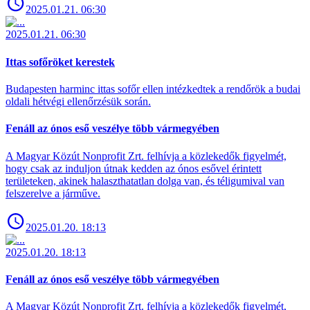
2025.01.21. 06:30
2025.01.21. 06:30
Ittas sofőröket kerestek
Budapesten harminc ittas sofőr ellen intézkedtek a rendőrök a budai
oldali hétvégi ellenőrzésük során.
Fenáll az ónos eső veszélye több vármegyében
A Magyar Közút Nonprofit Zrt. felhívja a közlekedők figyelmét,
hogy csak az induljon útnak kedden az ónos esővel érintett
területeken, akinek halaszthatatlan dolga van, és téligumival van
felszerelve a járműve.
2025.01.20. 18:13
2025.01.20. 18:13
Fenáll az ónos eső veszélye több vármegyében
A Magyar Közút Nonprofit Zrt. felhívja a közlekedők figyelmét,