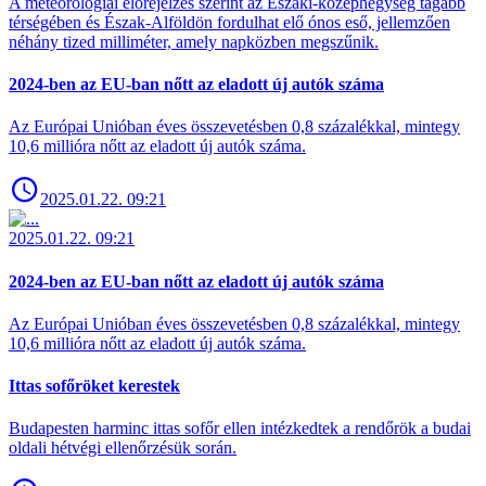
A meteorológiai előrejelzés szerint az Északi-középhegység tágabb
térségében és Észak-Alföldön fordulhat elő ónos eső, jellemzően
néhány tized milliméter, amely napközben megszűnik.
2024-ben az EU-ban nőtt az eladott új autók száma
Az Európai Unióban éves összevetésben 0,8 százalékkal, mintegy
10,6 millióra nőtt az eladott új autók száma.
2025.01.22. 09:21
2025.01.22. 09:21
2024-ben az EU-ban nőtt az eladott új autók száma
Az Európai Unióban éves összevetésben 0,8 százalékkal, mintegy
10,6 millióra nőtt az eladott új autók száma.
Ittas sofőröket kerestek
Budapesten harminc ittas sofőr ellen intézkedtek a rendőrök a budai
oldali hétvégi ellenőrzésük során.