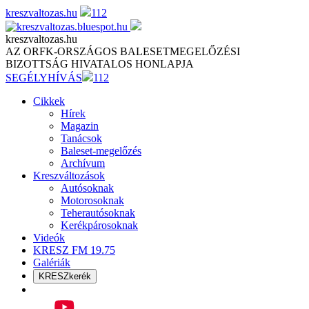
Skip
kreszvaltozas.hu
112
to
content
kreszvaltozas.hu
AZ ORFK-ORSZÁGOS BALESETMEGELŐZÉSI
BIZOTTSÁG HIVATALOS HONLAPJA
SEGÉLYHÍVÁS
112
Cikkek
Hírek
Magazin
Tanácsok
Baleset-megelőzés
Archívum
Kreszváltozások
Autósoknak
Motorosoknak
Teherautósoknak
Kerékpárosoknak
Videók
KRESZ FM 19.75
Galériák
KRESZkerék