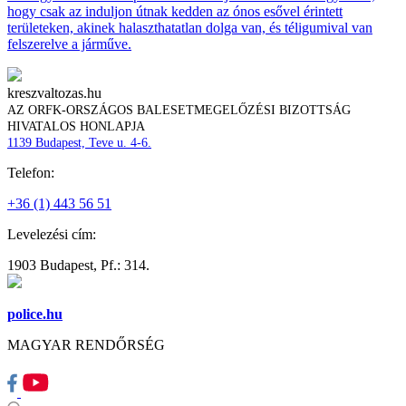
hogy csak az induljon útnak kedden az ónos esővel érintett
területeken, akinek halaszthatatlan dolga van, és téligumival van
felszerelve a járműve.
kreszvaltozas.hu
AZ ORFK-ORSZÁGOS BALESETMEGELŐZÉSI BIZOTTSÁG
HIVATALOS HONLAPJA
1139 Budapest, Teve u. 4-6.
Telefon:
+36 (1) 443 56 51
Levelezési cím:
1903 Budapest, Pf.: 314.
police.hu
MAGYAR RENDŐRSÉG