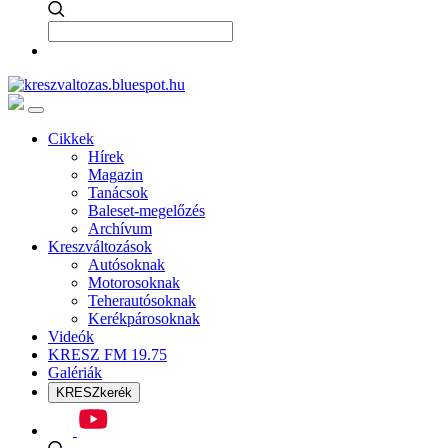
Cikkek
Hírek
Magazin
Tanácsok
Baleset-megelőzés
Archívum
Kreszváltozások
Autósoknak
Motorosoknak
Teherautósoknak
Kerékpárosoknak
Videók
KRESZ FM 19.75
Galériák
KRESZkerék