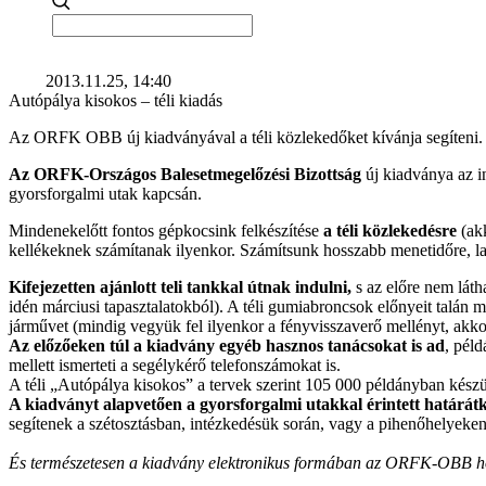
2013.11.25, 14:40
Autópálya kisokos – téli kiadás
Az ORFK OBB új kiadványával a téli közlekedőket kívánja segíteni
Az ORFK-Országos Balesetmegelőzési Bizottság
új kiadványa az i
gyorsforgalmi utak kapcsán.
Mindenekelőtt fontos gépkocsink felkészítése
a téli közlekedésre
(akk
kellékeknek számítanak ilyenkor. Számítsunk hosszabb menetidőre, las
Kifejezetten ajánlott teli tankkal útnak indulni,
s az előre nem láth
idén márciusi tapasztalatokból). A téli gumiabroncsok előnyeit talán 
járművet (mindig vegyük fel ilyenkor a fényvisszaverő mellényt, akkor i
Az előzőeken túl a kiadvány egyéb hasznos tanácsokat is ad
, pél
mellett ismerteti a segélykérő telefonszámokat is.
A téli „Autópálya kisokos” a tervek szerint 105 000 példányban készül
A kiadványt alapvetően a gyorsforgalmi utakkal érintett határát
segítenek a szétosztásban, intézkedésük során, vagy a pihenőhelyeken
És természetesen a kiadvány elektronikus formában az ORFK-OBB honl