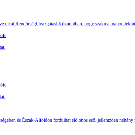
e utcai Rendőrségi Igazgatási Központban, hogy szakmai napon tekints
ött
at.
ött
at.
érségében és Észak-Alföldön fordulhat elő ónos eső, jellemzően néhány