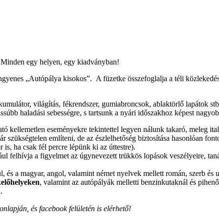
. Minden egy helyen, egy kiadványban!
ngyenes „Autópálya kisokos”. A füzetke összefoglalja a téli közlekedésre
umulátor, világítás, fékrendszer, gumiabroncsok, ablaktörlő lapátok st
súbb haladási sebességre, s tartsunk a nyári időszakhoz képest nagyob
ató kellemetlen eseményekre tekintettel legyen nálunk takaró, meleg ital
már szükségtelen említeni, de az észlelhetőség biztosítása hasonlóan f
s, ha csak fél percre lépünk ki az úttestre).
dául felhívja a figyelmet az úgynevezett trükkös lopások veszélyeire, t
, és a magyar, angol, valamint német nyelvek mellett román, szerb és u
kelőhelyeken
, valamint az autópályák melletti benzinkutaknál és pihen
.
apján, és facebook felületén is elérhető!