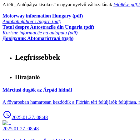
A téli „Autópálya kisokos” magyar nyelvű változatának
letöltése pdf-
Motorway information Hungary (pdf)
Autobahnführer Ungarn (pdf)
Totul despre Autostrazile din Ungaria (pdf)
Korisne informacije na autoputu (pdf)
Довідхник Abtomaгictraлi (пдф)
Legfrissebbek
Hírajánló
Márciusi dugók az Árpád hídnál
A fővárosban hamarosan kezdődik a Flórián téri felüljárók felújítása, 
2025.01.27. 08:48
2025.01.27. 08:48