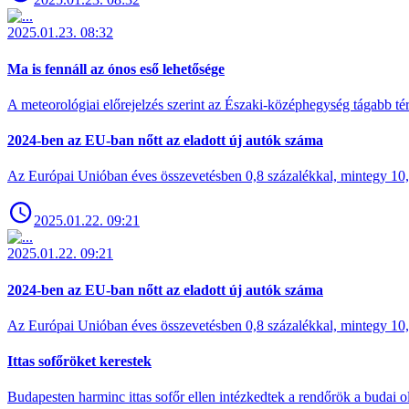
2025.01.23. 08:32
Ma is fennáll az ónos eső lehetősége
A meteorológiai előrejelzés szerint az Északi-középhegység tágabb t
2024-ben az EU-ban nőtt az eladott új autók száma
Az Európai Unióban éves összevetésben 0,8 százalékkal, mintegy 10,6 
2025.01.22. 09:21
2025.01.22. 09:21
2024-ben az EU-ban nőtt az eladott új autók száma
Az Európai Unióban éves összevetésben 0,8 százalékkal, mintegy 10,6 
Ittas sofőröket kerestek
Budapesten harminc ittas sofőr ellen intézkedtek a rendőrök a budai ol