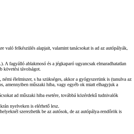
 való felkészülés alapjait, valamint tanácsokat is ad az autópályák,
b.). A fagyálló ablakmosó és a jégkaparó ugyancsak elmaradhatatlan
b követési távolságot.
, némi élelmiszer, s ha szükséges, akkor a gyógyszerünk is (tanulva az
ontos, amennyiben műszaki hiba, vagy egyéb ok miatt elhagyjuk a
anácsokat ad műszaki hiba esetére, továbbá közérdekű tudnivalók
krán nyelveken is elérhető lesz.
őhelyeknél szerezhetik be az autósok, de az autópálya-rendőrök is