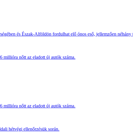
érségében és Észak-Alföldön fordulhat elő ónos eső, jellemzően néhány
millióra nőtt az eladott új autók száma.
millióra nőtt az eladott új autók száma.
dali hétvégi ellenőrzésük során.