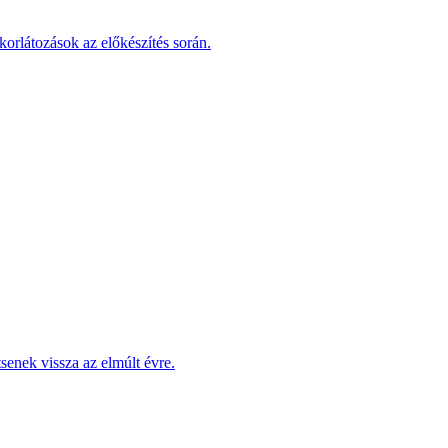
korlátozások az előkészítés során.
enek vissza az elmúlt évre.