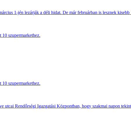
március 1-jén lezárják a déli hidat. De már februárban is lesznek kisebb 
tt 10 szupermarkethez.
tt 10 szupermarkethez.
e utcai Rendőrségi Igazgatási Központban, hogy szakmai napon tekints