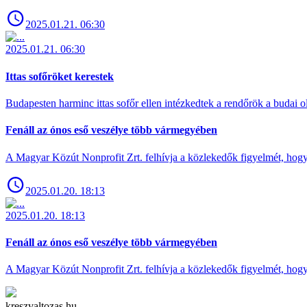
2025.01.21. 06:30
2025.01.21. 06:30
Ittas sofőröket kerestek
Budapesten harminc ittas sofőr ellen intézkedtek a rendőrök a budai ol
Fenáll az ónos eső veszélye több vármegyében
A Magyar Közút Nonprofit Zrt. felhívja a közlekedők figyelmét, hogy c
2025.01.20. 18:13
2025.01.20. 18:13
Fenáll az ónos eső veszélye több vármegyében
A Magyar Közút Nonprofit Zrt. felhívja a közlekedők figyelmét, hogy c
kreszvaltozas.hu