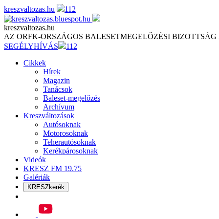
Skip
kreszvaltozas.hu
112
to
content
kreszvaltozas.hu
AZ ORFK-ORSZÁGOS BALESETMEGELŐZÉSI BIZOTTSÁG
SEGÉLYHÍVÁS
112
Cikkek
Hírek
Magazin
Tanácsok
Baleset-megelőzés
Archívum
Kreszváltozások
Autósoknak
Motorosoknak
Teherautósoknak
Kerékpárosoknak
Videók
KRESZ FM 19.75
Galériák
KRESZkerék