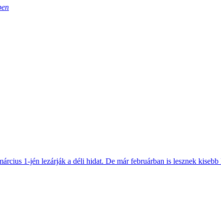
ben
március 1-jén lezárják a déli hidat. De már februárban is lesznek kisebb 