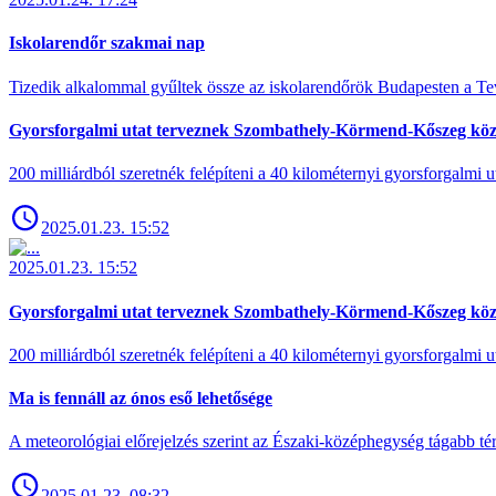
Iskolarendőr szakmai nap
Tizedik alkalommal gyűltek össze az iskolarendőrök Budapesten a Tev
Gyorsforgalmi utat terveznek Szombathely-Körmend-Kőszeg köz
200 milliárdból szeretnék felépíteni a 40 kilométernyi gyorsforgalmi ut
2025.01.23. 15:52
2025.01.23. 15:52
Gyorsforgalmi utat terveznek Szombathely-Körmend-Kőszeg köz
200 milliárdból szeretnék felépíteni a 40 kilométernyi gyorsforgalmi ut
Ma is fennáll az ónos eső lehetősége
A meteorológiai előrejelzés szerint az Északi-középhegység tágabb t
2025.01.23. 08:32