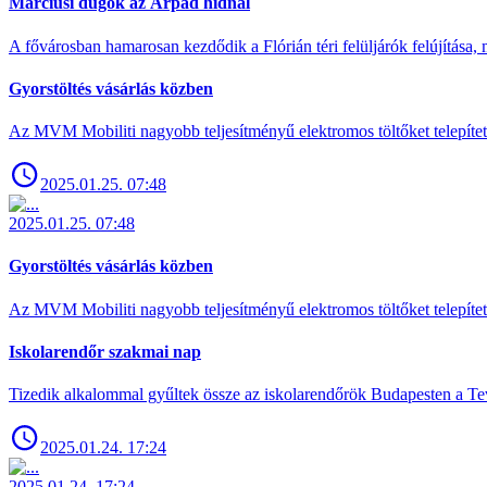
Márciusi dugók az Árpád hídnál
A fővárosban hamarosan kezdődik a Flórián téri felüljárók felújítása, 
Gyorstöltés vásárlás közben
Az MVM Mobiliti nagyobb teljesítményű elektromos töltőket telepíte
2025.01.25. 07:48
2025.01.25. 07:48
Gyorstöltés vásárlás közben
Az MVM Mobiliti nagyobb teljesítményű elektromos töltőket telepíte
Iskolarendőr szakmai nap
Tizedik alkalommal gyűltek össze az iskolarendőrök Budapesten a Tev
2025.01.24. 17:24
2025.01.24. 17:24